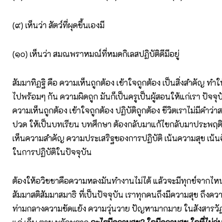
(๙) เห็นว่า สัตว์ที่ผุดขึ้นเองมี
(๑๐) เห็นว่า สมณพราหมณ์ที่หมดกิเลสปฏิบัติดีมีอยู่
สัมมาทิฏฐิ คือ ความเห็นถูกต้อง เข้าใจถูกต้อง เป็นสิ่งสำคัญ ทำให
ไปพร้อมๆ กัน ความผิดถูก มันก็เป็นครูเป็นผู้สอนให้แก่เรา ปัจจุบ
ความเห็นถูกต้อง เข้าใจถูกต้อง ปฏิบัติถูกต้อง ชีวิตเราไม่มีคำว่
ปวด ให้เป็นบทเรียน บทศึกษา ต้องกลับมาแก้ไขกลับมาประพฤติปฏ
เห็นความสำคัญ ความประเสริฐของการปฏิบัติ เน้นความสุข เน
ในการปฏิบัติในปัจจุบัน
ต้องให้อวิชชาคือความหลงมันทำงานไม่ได้ แล้วจะมีทุกข์จากไห
สัมมาสติสัมมาสมาธิ ที่เป็นปัจจุบัน เราทุกคนถึงมีความสุข ถึงคว
ท่ามกลางความขัดแย้ง ความวุ่นวาย ปัญหามากมาย ในสังสารวัฏ