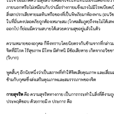
ในใจ ย่อมเกิดความสุขสบายคล่องใจในทันทีนั้นเองไม่ต้องรอ
ภายนอกหรือไม่เหมือนกับว่าเมื่อร่างกายแข็งแรงไม่มีโรคเบียดเบ
สิ่งสกปรกเสียหายมลทินหรือของที่เป็นพิษภัยมาพ้องพาน (อนวัชชะ
ในที่มั่นคงปลอดภัยถูกต้องเหมาะสม (โกศลสัมภูต)ถึงจะไม่ได้เสพ
ออกไป ก็ย่อมมีความสบายได้เสวยความสุขอยู่แล้วในตัว
ความหมายของอกุศล ก็พึงทราบโดยนัยตรงกันข้ามจากที่กล่าวม
จิตที่มีโรค ไร้สุขภาพ มีโทษ มีตำหนิ มีข้อเสียหาย เกิดจากอวิชช
(วิบาก)
พูดสั้นๆ อีกนัยหนึ่งว่าเป็นสภาพที่ทำให้จิตเสียคุณภาพ และเสื
ข้ามกับกุศลซึ่งส่งเสริมคุณภาพและสมรรถภาพของจิต
กายสุจริต
คือ ความสุจริตทางกาย เป็นการกระทำในสิ่งที่ดีงามถ
ประพฤติชอบ ด้วยกายมี ๓ ประการ คือ