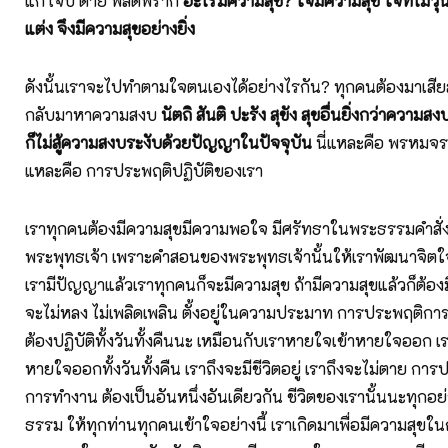
แก่ เจ็บ ตาย พลัดพราก
อะไรมีความสุข
?
ใจมีความสุข ใจที่ไม่วุ่
แต่ง จึงมีความสุขอย่างยิ่ง
ดังนั้นเราจะไปทำตามใจตนเองได้อย่างไรกัน? ทุกคนต้องมาเสี
กลับมาหาความสงบ
นัตถิ สันติ ปะรัง สุขัง สุขอื่นยิ่งกว่าความส
ก็ไม่สู้ความสงบระงับด้วยปัญญาในปัจจุบัน
นี่แหละคือ พรหมจรร
แหละคือ การประพฤติปฏิบัติของเรา
เราทุกคนต้องมีความสุขมีความพอใจ มีศรัทธาในพระธรรมคำสั
พระพุทธเจ้า เพราะคำสอนของพระพุทธเจ้านั้นให้เราพัฒนาจิตใจ
เรามีปัญญาแล้วเราทุกคนก็จะมีความสุข ถ้ามีความสุขแล้วก็ต้อง
จะไม่หลง ไม่เพลิดเพลิน ตั้งอยู่ในความประมาท การประพฤติการ
ต้องปฏิบัติทั้งวันทั้งคืนนะ เหมือนกับเราหายใจเข้าหายใจออก เ
หายใจออกทั้งวันทั้งคืน เราถึงจะมีชีวิตอยู่ เราถึงจะไม่ตาย การ
การทำงาน ต้องเป็นอันหนึ่งอันเดียวกัน ชีวิตของเรานั้นนะทุกอย่
ธรรม ให้ทุกท่านทุกคนเข้าใจอย่างนี้ เราเกิดมาเพื่อมีความสุขใน