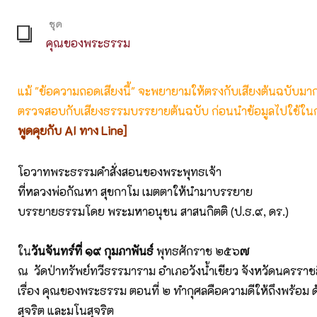
ชุด
คุณของพระธรรม
แม้ "ข้อความถอดเสียงนี้" จะพยายามให้ตรงกับเสียงต้นฉบับมากที่
ตรวจสอบกับเสียงธรรมบรรยายต้นฉบับ ก่อนนำข้อมูลไปใช้ในก
พูดคุยกับ AI ทาง Line]
โอวาทพระธรรมคำสั่งสอนของพระพุทธเจ้า
ที่หลวงพ่อกัณหา สุขกาโม เมตตาให้นำมาบรรยาย
บรรยายธรรมโดย พระมหาอนุชน สาสนกิตติ (ป.ธ.๙, ดร.)
ใน
วันจันทร์ที่ ๑๙ กุมภาพันธ์
พุทธศักราช ๒๕๖
๗
ณ วัดป่าทรัพย์ทวีธรรมาราม อำเภอวังน้ำเขียว จังหวัดนครราช
เรื่อง คุณของพระธรรม ตอนที่ ๒ ทำกุศลคือความดีให้ถึงพร้อม ด
สุจริต และมโนสุจริต