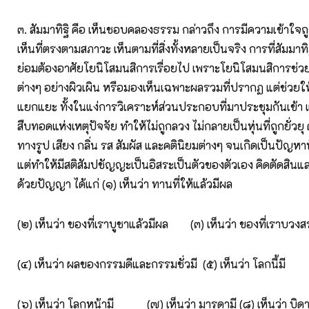
๓. สัมมาทิฐิ คือ เห็นชอบคลองธรรม กล่าวถึง การมีความเข้าใจถ
เห็นที่ตรงตามสภาวะ เห็นตามที่สิ่งทั้งหลายเป็นจริง การที่สัมมาท
ย่อมต้องอาศัยโยนิโสมนสิการเรื่อยไป เพราะโยนิโสมนสิการช่วยใ
ต่างๆ อย่างผิวเผิน หรือมองเห็นเฉพาะผลรวมที่ปรากฏ แต่ช่วย
แยกแยะ ทั้งในแง่การวิเคราะห์ส่วนประกอบที่มาประชุมกันเข้า
สืบทอดแห่งเหตุปัจจัย ทำให้ไม่ถูกลวง ไม่กลายเป็นหุ่นที่ถูกยั่ว
ทางรูป เสียง กลิ่น รส สัมผัส และคตินิยมต่างๆ จนเกิดเป็นปัญหาทั
แต่ทำให้มีสติสัมปชัญญะเป็นอิสระเป็นตัวของตัวเอง คิดตัดสิน
ด้วยปัญญา ได้แก่ (๑) เห็นว่า ทานที่ให้แล้วมีผล
(๒) เห็นว่า ของที่เราบูชาแล้วมีผล (๓) เห็นว่า ของที่เราบวง
(๔) เห็นว่า ผลของกรรมดีและกรรมชั่วมี (๕) เห็นว่า โลกนี้มี
(๖) เห็นว่า โลกหน้ามี (๗) เห็นว่า มารดามี (๘) เห็นว่า บิดา