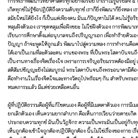
การที่เราพัฒนาวิทยาศาสตร์ทุกอย่างอร่อย ถ้าเราไม่รู้อริยสัจ ๔ ไม่ร
เกิดทุกข์ไม่รู้ข้อปฏิบัติถึงความดับทุกข์ เราก็ยิ่งพัฒนาก็ยิ่งหลง 
สมัยใหม่ได้ยังไง ก็เป็นแต่เพียงคน มันแก้ปัญหาไม่ได้ คนไม่รู้อริย
หลุมฝังตัวเอง เราขุดหลุมเพื่อฝังขยะ ไม่ใช่ฝังตัวเอง การพัฒนา
เรียนการศึกษาตั้งแต่อนุบาลจนถึงปริญญาเอก เพื่อทำร้ายตัวเอง
ปัญญา ถ้าจะพูดให้ถูกแล้ว พัฒนาไปสู่ความหลง การทำงานคือ
ได้เอาเป็นเกมที่ละตัวละตน งานของพระ ที่เป็นพระโสดาบันจนถ
เป็นงานทางเรื่องจิตเรื่องใจ เพราะการเจริญอริยมรรคต้องมีอยู่
สติสัมปชัญญะยังไม่สมบูรณ์ พระโสดาบันจนถึงพระอนาคามีต้อ
คือทำงานในเรื่องจิตใจและทางวัตถุไปพร้อมๆ กัน สำหรับพระอรห
หมดภาระแล้ว มีแต่ช่วยเหลือคนอื่น
ผู้ที่ปฏิบัติธรรมคือผู้ที่แก้ไขตนเอง คือผู้ที่มีเมตตาตัวเอง การมีเ
ยกเลิกตัวเอง เห็นความยากลำบาก คือเห็นการเวียนว่ายตายเกิด ม
ประกอบความทุกข์ มันเป็นวัฏจักร ความเป็นพระมันเป็นอยู่กับทุ
เห็นถูกต้องเข้าใจถูกต้องปฏิบัติถูกต้อง นั้นไม่ใช่เรื่องของกาย เร