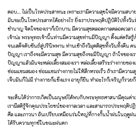
ตอบ... ไม่เป็นโรคประสาทนะ เพราะเรามีความสุขใจมีความสบายใจ
มันจะเป็นโรคประสาทได้อย่างไร ยิ่งเราประพฤติปฏิบัติไปทั้งวันทั้
ชำนาญ จิตใจของเราก็เบิกบาน มีความสุขตลอดกาลตลอดเวลา 
เจ้าน่ะ พระพุทธเจ้านั้นท่านมีความสุขท่านมีปัญญา ตั้งแต่ตรัสรู้
จนเสด็จดับขันธ์สู่ปรินิพพาน ท่านเข้าถึงวิมุตติสุขทั้งวันทั้งคืน ค
ปัญญา เราถึงจะมีความสุข มีความสุขถึงจะมีปัญญา ถ้าใจของเร
ปัญญาแล้วมันจะหล่อเลี้ยงสมองเรา หล่อเลี้ยงสรีระร่างกายของเ
ซ่อมแซมสมอง ซ่อมแซมร่างกายไม่ให้สึกหรอเร็ว ถ้าเรามีความสุ
เจ็บมันก็ไม่มี ร่างกายก็แข็งแรง อายุก็ยืน ทำอะไรก็เจริญก็รวยก
จะเห็นได้ว่าการเกิดเป็นมนุษย์ได้พบกับพระพุทธศาสนามีคุณค่า
เรามีสติรู้จักคุณประโยชน์ของกาลเวลา และสามารถประพฤติปฏิ
ศีล และภาวนา อันเปรียบเหมือนร่มใหญ่ที่กางกั้นน้ำฝนในฤดูฝน 
ได้รับความทุกข์ในขณะฝนตก