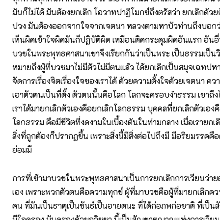
มันก็ไม่ได้ มันต้องยกเลิก โอวาทปาฏิโมกข์ถึงตรัสว่า ยกเลิกด้วย
ปวง มันต้องออกจากใจจากเจตนา หลวงตามหาบัวท่านถึงบอกว่
เห็นผิดเข้าใจผิดมันก็ปฏิบัติผิด เหมือนติดกระดุมผิดอันแรก อันอื่
บวชในพระพุทธศาสนาเขาจึงเรียกกันว่าเป็นพระ เป็นธรรมเป็นวิ
หมายถึงผู้ที่บวชมาไม่มีตัวไม่มีตนแล้ว ได้ยกเลิกเป็นสมุจเฉทป
จัดการเรื่องจิตเรื่องใจของเราได้ ด้วยความตั้งใจด้วยเจตนา ควา
เอาตัวตนเป็นที่ตั้ง ตัวตนนั้นคือโลก โลกจะครอบงำธรรม เขาถึง
เราได้มายกเลิกตัวเองคือยกเลิกโลกธรรม บุคคลที่ยกเลิกตัวเองค
โลกธรรม คือมีชีวิตที่งดงามในเบื้องต้นในท่ามกลาง เมื่อเรายกเลิกเ
สิ่งที่ถูกต้องก็ปรากฏขึ้น เพราะสิ่งนี้มีสิ่งต่อไปถึงมี มีอริยมรรค
ย่อมมี
การที่เข้ามาบวชในพระพุทธศาสนาเป็นการยกเลิกการเวียนว่าย
เอง เพราะพวกตัวตนคือความทุกข์ ผู้ที่มาบวชคือผู้ที่มายกเลิกคว
คน ที่มันเป็นธาตุเป็นขันธ์เป็นอายตนะ ที่ได้ก่อภพก่อชาติ ที่เป็น
มีใจครอง มันครองด้วยอวิชชา นี้เป็นสัญชาตญาณแห่งการเวียนว