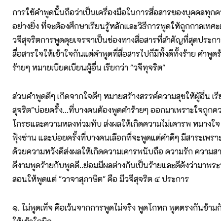
การใช้คำพูดนั้นถือว่าเป็นเครื่องมือในการสื่อสารของบุคคลทุก
อย่างยิ่ง ที่จะต้องศึกษาเรียนรู้หลักและวิธีการพูดให้ถูกกาล
วจีสุจริตการพูดคุยเจรจาเป็นช่องทางสื่อสารที่สำคัญที่สุดประก
สื่อสารใจให้เข้าใจกันแต่คำพูดที่สื่อสารไปก็มีทั้งดีทั้งร้าย คำพู
ร้ายๆ หมายเบียดเบียนผู้อื่น เรียกว่า "วจีทุจริต"
ส่วนคำพูดดีๆ เกิดจากใจดีๆ หมายสร้างสรรค์ความสุขให้ผู้อื่น เรี
สุจริต"บ่อยครั้ง...ที่บางคนต้องพูดคำร้ายๆ ออกมาเพราะใจถูก
โกรธและความหลงท่วมทับ ส่งผลให้เกิดความไม่เคารพ หมางใ
ฟุ้งซ่าน และบ่อยครั้งที่บางคนเลือกที่จะพูดแต่คำดีๆ มีสาระเ
ด้วยความหวังดีส่งผลให้เกิดความเคารพนับถือ ความรัก ความสามั
ดีงามพูดร้ายกับพูดดี..ย่อมมีผลต่างกันเป็นร้ายและดีดังว่ามาพระ
สอนให้พูดแต่ "วาจาสุภาษิต" คือ มีวจีสุจริต ๔ ประการ
๑. ไม่พูดเท็จ คือเว้นจากการพูดไม่จริง พูดโกหก พูดตรงกันข้ามก