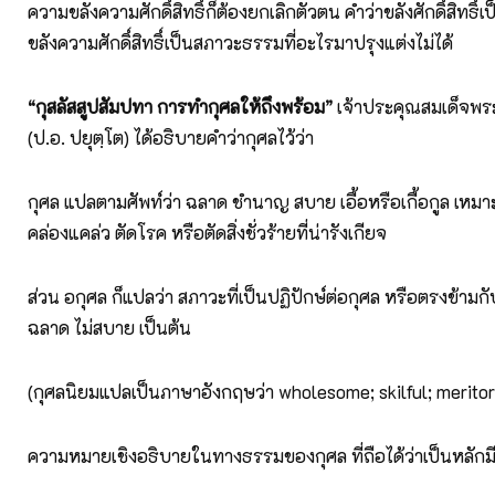
ความขลังความศักดิ์สิทธิ์ก็ต้องยกเลิกตัวตน คำว่าขลังศักดิ์สิทธิ
ขลังความศักดิ์สิทธิ์เป็นสภาวะธรรมที่อะไรมาปรุงแต่งไม่ได้
“กุสลัสสูปสัมปทา การทำกุศลให้ถึงพร้อม”
เจ้าประคุณสมเด็จพ
(ป.อ. ปยุตฺโต) ได้อธิบายคำว่ากุศลไว้ว่า
กุศล แปลตามศัพท์ว่า ฉลาด ชำนาญ สบาย เอื้อหรือเกื้อกูล เหมา
คล่องแคล่ว ตัดโรค หรือตัดสิ่งชั่วร้ายที่น่ารังเกียจ
ส่วน อกุศล ก็แปลว่า สภาวะที่เป็นปฏิปักษ์ต่อกุศล หรือตรงข้ามกับ
ฉลาด ไม่สบาย เป็นต้น
(กุศลนิยมแปลเป็นภาษาอังกฤษว่า wholesome; skilful; meritor
ความหมายเชิงอธิบายในทางธรรมของกุศล ที่ถือได้ว่าเป็นหลักมี 