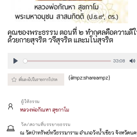
คุณของพระธรรม ตอนที่ ๒ ทำกุศลคือความดีให
ด้วยกายสุจริต วจีสุจริต และมโนสุจริต
33:08
Play
M
{ampz:shareampz}
ผู้ให้ธรรม
หลวงพ่อกัณหา สุขกาโม
วัด/สถานที่บรรยายธรรม
ณ วัดป่าทรัพย์ทวีธรรมาราม อำเภอวังน้ำเขียว จังหวัดน