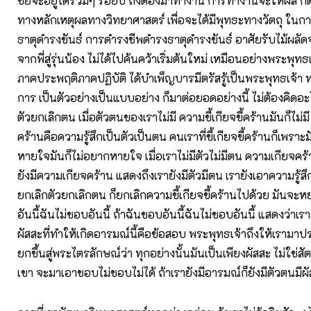
ขัยจะอยู่ได้ร่วมๆ ร้อยปี ถึงต้องมาทำงาน การทำงานจะให้ผล ก็
ทางหลักเหตุผลทางวิทยาศาสตร์ เพื่อจะได้มีพุทธะทางวัตถุ ใน
ธาตุดำรงขันธ์ การดำรงชีพดำรงธาตุดำรงขันธ์ อาศัยรับไม้ผลั
จากพี่สู่รุ่นน้อง ไม่ได้ไปค้นคว้าเริ่มต้นใหม่ เหมือนอย่างพระพุทธเ
ภาคประพฤติภาคปฏิบัติ ได้บำเพ็ญบารมีตรัสรู้เป็นพระพุทธเจ้า ท
การ เป็นตัวอย่างเป็นแบบอย่าง ก็มาต่อยอดอย่างนี้ ไม่ต้องคิดอะ
ตัวยกเลิกตน เมื่อตัวตนของเราไม่มี ความขี้เกียจขี้คร้านมันก็ไม่มี 
คร้านคือความรู้สึกเป็นตัวเป็นตน คนเราที่ขี้เกียจขี้คร้านก็เพราะ
หายใจมันก็ไม่อยากหายใจ เมื่อเราไม่มีตัวไม่มีตน ความเกียจคร้าน
ยังมีความเกียจคร้าน แสดงถึงเรายังมีตัวมีตน เรายังเอาความรู้สึ
ยกเลิกตัวยกเลิกตน ก็ยกเลิกความขี้เกียจขี้คร้านไปด้วย มันจะหย
อันนี้ฉันไม่ชอบอันนี้ ถ้าฉันชอบอันนี้ฉันไม่ชอบอันนี้ แสดงว่าเราย
ผัสสะที่ทำให้เกิดอารมณ์นี้คือข้อสอบ พระพุทธเจ้าถึงให้เรามาป
ยกขึ้นสู่พระไตรลักษณ์ว่า ทุกอย่างนั้นมันเป็นเพียงผัสสะ ไม่ใช่ส
เขา จะมาเอาชอบไม่ชอบไม่ได้ ถ้าเรายังมีอารมณ์ก็ยังมีตัวตนมีผ