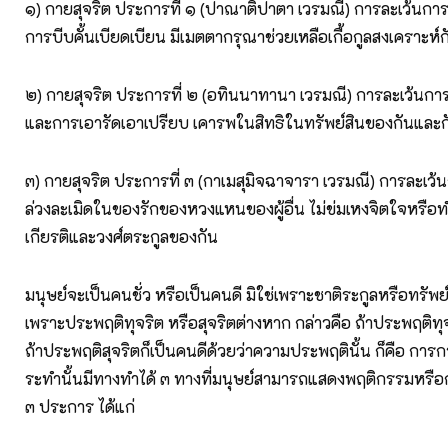
๑) กายสุจริต ประการที่ ๑ (ปาณาติปาตา เวรมณี) การละเว้นการ
การบีบคั้นเบียดเบียน มีเมตตากรุณาช่วยเหลือเกื้อกูลสงเคราะห์ก
๒) กายสุจริต ประการที่ ๒ (อทินนาทานา เวรมณี) การละเว้นกา
และการเอารัดเอาเปรียบ เคารพในสิทธิในทรัพย์สินของกันและก
๓) กายสุจริต ประการที่ ๓ (กาเมสุมิจฉาจารา เวรมณี) การละเว
ล่วงละเมิดในของรักของหวงแหนของผู้อื่น ไม่ข่มเหงจิตใจหรือ
เกียรติและวงศ์ตระกูลของกัน
มนุษย์จะเป็นคนชั่ว หรือเป็นคนดี มิใช่เพราะชาติระกูลหรือทรัพย
เพราะประพฤติทุจริต หรือสุจริตต่างหาก กล่าวคือ ถ้าประพฤติทุจร
ถ้าประพฤติสุจริตก็เป็นคนดีด้วยว่าความประพฤตินั้น ก็คือ กา
ระทำนั้นมีทางทำได้ ๓ ทางที่มนุษย์สามารถแสดงพฤติกรรมหรือ
๓ ประการ ได้แก่