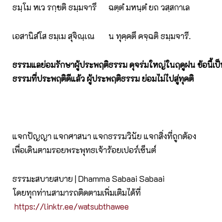
ธมฺโม หเว รกฺขติ ธมฺมจารึ ฉตฺตํ มหนฺตํ ยถ วสฺสกาเล
เอสานิสํโส ธมฺเม สุจิณฺเณ น ทุคฺคตึ คจฺฉติ ธมฺมจารี.
ธรรมแลย่อมรักษาผู้ประพฤติธรรม ดุจร่มใหญ่ในฤดูฝน ข้อนี้เป็
ธรรมที่ประพฤติดีแล้ว ผู้ประพฤติธรรม ย่อมไม่ไปสู่ทุคติ
แจกปัญญา แจกศาสนา แจกธรรมวินัย แจกสิ่งที่ถูกต้อง
เพื่อเดินตามรอยพระพุทธเจ้าร้อยเปอร์เซ็นต์
ธรรมะสบายสบาย | Dhamma Sabaai Sabaai
โดยทุกท่านสามารถติดตามเพิ่มเติมได้ที่
https://linktr.ee/watsubthawee