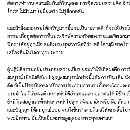
ต่อการทำงาน ความสัมพันธ์กับบุคคล การจัดระบบความคิด อีกทั้
โกรธ ไม่มัวเมา ไม่ซึมเศร้า ไม่รู้สึกกดดัน
และถ้าสั่งสมอบรมให้เจริญมากขึ้นจนเป็น ‘มหาสติ’ ก็จะได้ปร
ธรรม เกื้อกูลต่อการเห็นประจักษ์ความจริงของกายและจิต สามา
นิทราได้อยู่ทุกเมื่อ สมดังพระพุทธภาษิตที่ว่า ‘สติ โลกสฺมิ ชาคโร’ 
เครื่องตื่นในโลก’ ทุกประการ
ผู้ปฏิบัติธรรมหมั่นประกอบความเพียร ย่อมทำให้เกิดผลคือ การ
สมบูรณ์ เมื่อมีสติสัมปชัญญะสมบูรณ์อย่างนี้แล้ว การยืน เดิน นั่ง
คิด ก็เป็นปัจจุบันกาล หรือการประกอบการงานทั้งทางโลกและ
ประจำวัน ก็เกิดผลดี เพราะทำให้อ่านตนออก บอกตนได้ ใช้ตนเป็น เ
ยังมีกิเลสอยู่ และทั้งสามารถนำไปสู่การพัฒนาอินทรีย์ คือ สัทธา ว
และปัญญา ให้สมบูรณ์แบบ จนถึงขั้นทำลายกิเลสให้หมดสิ้นไป 
พระนิพพาน อันเป็นเป็นหมายสูงสุดของพระพุทธศาสนา