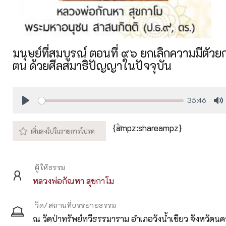
มนุษย์ที่สมบูรณ์ ตอนที่ ๙๖ ยกเลิกความมีตัวย
ตน ด้วยศีลสมาธิปัญญาในปัจจุบัน
35:46
Play
M
{ampz:shareampz}
ผู้ให้ธรรม
หลวงพ่อกัณหา สุขกาโม
วัด/สถานที่บรรยายธรรม
ณ วัดป่าทรัพย์ทวีธรรมาราม อำเภอวังน้ำเขียว จังหวัดน