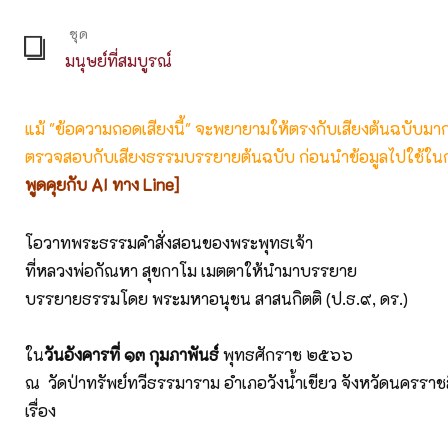
ชุด
มนุษย์ที่สมบูรณ์
แม้ "ข้อความถอดเสียงนี้" จะพยายามให้ตรงกับเสียงต้นฉบับมากที่
ตรวจสอบกับเสียงธรรมบรรยายต้นฉบับ ก่อนนำข้อมูลไปใช้ในก
พูดคุยกับ AI ทาง Line]
โอวาทพระธรรมคำสั่งสอนของพระพุทธเจ้า
ที่หลวงพ่อกัณหา สุขกาโม เมตตาให้นำมาบรรยาย
บรรยายธรรมโดย พระมหาอนุชน สาสนกิตติ (ป.ธ.๙, ดร.)
ใน
วันอังคารที่ ๑๓ กุมภาพันธ์
พุทธศักราช ๒๕๖๖
ณ วัดป่าทรัพย์ทวีธรรมาราม อำเภอวังน้ำเขียว จังหวัดนครราช
เรื่อง