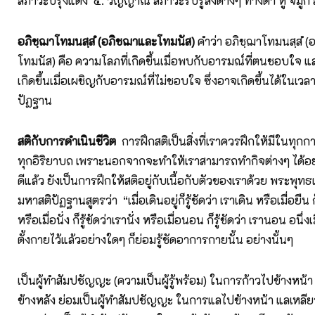
สภาวะปรุงแต่ง
๕. วิญญาณ สภาวะรับรู้สิ่งต่างๆ ทางตา หู จมูก 
อภิชฺฌาโทมนสฺสํ (อภิชฌาและโทมนัส)
คำว่า อภิชฺฌาโทมนสฺสํ 
โทมนัส) คือ ความโลภที่เกิดขึ้นเมื่อพบกับอารมณ์ที่ตนชอบใจ 
เกิดขึ้นเมื่อเผชิญกับอารมณ์ที่ไม่ชอบใจ ซึ่งอาจเกิดขึ้นได้ในเวลาท
ปัฏฐาน
สติกับการดำเนินชีวิต
การฝึกสติเป็นสิ่งที่เราควรฝึกให้มีในท
ทุกอิริยาบถ เพราะนอกจากจะทำให้เราสามารถทำกิจต่างๆ ได้อย่
ดีแล้ว ยังเป็นการฝึกให้สติอยู่กับเนื้อกับตัวของเราด้วย พระพุทธเ
มหาสติปัฏฐานสูตรว่า
“เมื่อเดินอยู่ก็รู้ชัดว่า เราเดิน หรือเมื่อยืน 
หรือเมื่อนั่ง ก็รู้ชัดว่าเรานั่ง หรือเมื่อนอน ก็รู้ชัดว่า เรานอน อนึ่งเม
ตั้งกายไว้แล้วอย่างใดๆ ก็ย่อมรู้ชัดอาการกายนั้น อย่างนั้นๆ
เป็นผู้ทำสัมปชัญญะ (ความเป็นผู้รู้พร้อม) ในการก้าวไปข้างหน
ข้างหลัง ย่อมเป็นผู้ทำสัมปชัญญะ ในการแลไปข้างหน้า แลเหลีย