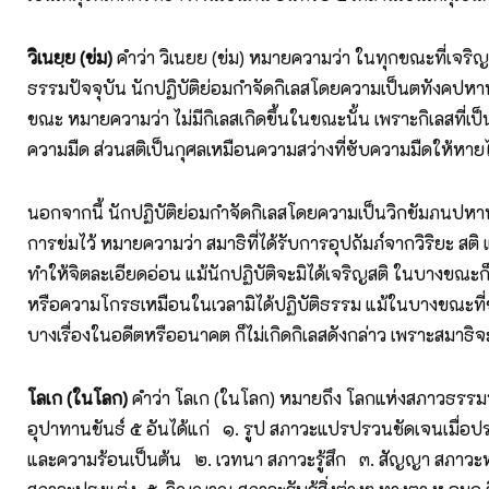
วิเนยฺย (ข่ม)
คำว่า วิเนยย (ข่ม) หมายความว่า ในทุกขณะที่เจริญส
ธรรมปัจจุบัน นักปฏิบัติย่อมกำจัดกิเลสโดยความเป็นตทังคปหาน 
ขณะ หมายความว่า ไม่มีกิเลสเกิดขึ้นในขณะนั้น เพราะกิเลสที่เป
ความมืด ส่วนสติเป็นกุศลเหมือนความสว่างที่ซับความมืดให้หาย
นอกจากนี้ นักปฏิบัติย่อมกำจัดกิเลสโดยความเป็นวิกขัมภนปหาน
การข่มไว้ หมายความว่า สมาธิที่ได้รับการอุปถัมภ์จากวิริยะ สต
ทำให้จิตละเอียดอ่อน แม้นักปฏิบัติจะมิได้เจริญสติ ในบางขณะก
หรือความโกรธเหมือนในเวลามิได้ปฏิบัติธรรม แม้ในบางขณะที่
บางเรื่องในอดีตหรืออนาคต ก็ไม่เกิดกิเลสดังกล่าว เพราะสมาธิจะ
โลเก (ในโลก)
คำว่า โลเก (ในโลก) หมายถึง โลกแห่งสภาวธรรมที
อุปาทานขันธ์ ๕ อันได้แก่ ๑. รูป สภาวะแปรปรวนชัดเจนเมื่อ
และความร้อนเป็นต้น ๒. เวทนา สภาวะรู้สึก ๓. สัญญา สภาวะห