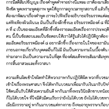
การมีสติสัมปชัญญะ เรื่องคำพูดคำจาอย่างนี้แหละ เราต้องมาเสีย
ฟังชัด พูดเพราะพูดสุภาพ พูดให้ถูกกาลถูกเวลาทุกสถานที่ แล้วก็พ
ต้องมาพัฒนาเรื่องคำพูด เราจะไปฟังเรื่องอธิบายอริยมรรคแต่ละข
แค่ฟังเพียงผิวเผินนะ มันเป็นเรื่องลึกซึ้งนะ อริยมรรคมีองค์ ๘ ที่มี
๓ ที่ ๔ เป็นของละเอียดที่ลึกซึ้งที่ลงรายละเอียดเรื่องการประพฤ
ตน นี้เป็นข้อสอบและเป็นข้อตอบให้เราได้รู้แล้วได้ปฏิบัติถูกต้อง
ละเอียดอริยมรรคมีองค์ ๘ อยากลึกซึ้ง เรื่องภายในใจของเรามันก็ไ
ภายนอกจะเกี่ยวกับบุคคลอื่นก็ไม่มี มันเป็นความงามในเบื้องต้
ท่ามกลาง มันเป็นความงามในที่สุด ที่องค์สมเด็จพระสัมมาสัมพุทธ
การสิ้นอาสวะและทั้งวาสนา
ความเห็นผิดเข้าใจผิดทำให้พวกเราพากันปฏิบัติผิด พวกที่บวชม
เข้าใจเรื่องพระศาสนา จึงได้พากันบวชมาเพื่อมารับเงินมารับปัจ
ให้คนอื่นรับให้ด้วยความยินดี พากันมาทิ้งพระวินัยสิกขาบทน้
ก็ไม่ได้บวชใจ ที่ใจมีตัวมีตนเรียกว่ายังไม่ได้บวช ยังไม่ได้บวชทา
เมียมีภรรยาอยู่ พากันมาบวชแต่ทางกาย ถึงจะอายุพรรษาเกือบ