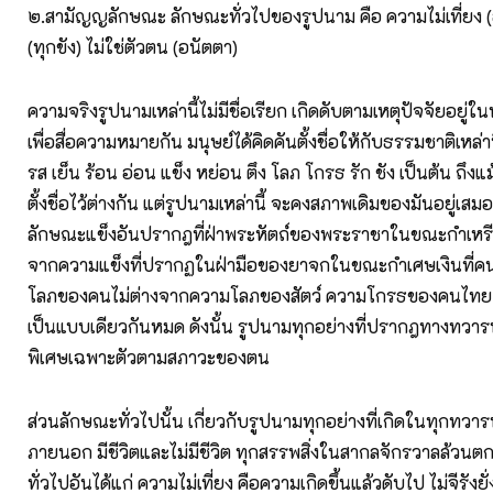
๒.สามัญญลักษณะ ลักษณะทั่วไปของรูปนาม คือ ความไม่เที่ยง (อน
(ทุกขัง) ไม่ใช่ตัวตน (อนัตตา)
ความจริงรูปนามเหล่านี้ไม่มีชื่อเรียก เกิดดับตามเหตุปัจจัยอยู่ใ
เพื่อสื่อความหมายกัน มนุษย์ได้คิดคันตั้งชื่อให้กับธรรมชาติเหล่านี้
รส เย็น ร้อน อ่อน แข็ง หย่อน ตึง โลภ โกรธ รัก ชัง เป็นต้น ถึง
ตั้งชื่อไว้ต่างกัน แต่รูปนามเหล่านี้ จะคงสภาพเดิมของมันอยู่เสม
ลักษณะแข็งอันปรากฎที่ฝ่าพระหัตถ์ของพระราชาในขณะกำเหรี
จากความแข็งที่ปรากฏในฝ่ามือของยาจกในขณะกำเศษเงินที่ค
โลภของคนไม่ต่างจากความโลภของสัตว์ ความโกรธของคนไทย ฝ
เป็นแบบเดียวกันหมด ดังนั้น รูปนามทุกอย่างที่ปรากฎทางทวารท
พิเศษเฉพาะตัวตามสภาวะของตน
ส่วนลักษณะทั่วไปนั้น เกี่ยวกับรูปนามทุกอย่างที่เกิดในทุกทวา
ภายนอก มีชีวิตและไม่มีชีวิต ทุกสรรพสิ่งในสากลจักรวาลล้วนต
ทั่วไปอันได้แก่ ความไม่เที่ยง คือความเกิดขึ้นแล้วดับไป ไม่จีรังยั