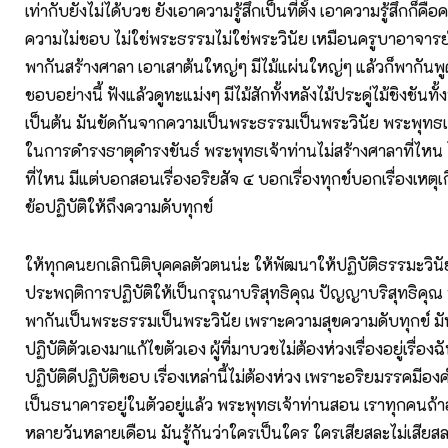
เท่ากับยังไม่ได้บวช ยังเอาความรู้สึกเป็นที่ตั้ง เอาความรู้สึกก็
ความไม่ชอบ ไม่ใช่พระธรรมไม่ใช่พระวินัย เหมือนครูบาอาจาร
พากันสร้างศาลา เอาเสาต้นใหญ่ๆ มีไม้แผ่นใหญ่ๆ แล้วก็พากันพู
ชอบอย่างนี้ ฟังแล้วดูทะแม่งๆ มีไม้สักทั้งหลังไม้ประดู่ไม้ชิงชันทั้ง
เป็นต้น มันขัดกันจากความเป็นพระธรรมเป็นพระวินัย พระพุทธ
ในการดำรงธาตุดำรงขันธ์ พระพุทธเจ้าท่านไม่สร้างศาลาที่ไหน ไ
ที่ไหน มีแต่บอกสอนเรื่องอริยสัจ ๔ บอกเรื่องทุกข์บอกเรื่องเหตุเ
ข้อปฏิบัติให้ถึงความดับทุกข์
ให้ทุกคนยกเลิกนิติบุคคลตัวตนน่ะ ให้พัฒนาให้ปฏิบัติธรรมะวิน
ประพฤติการปฏิบัติให้เป็นกรุณาบริสุทธิคุณ ปัญญาบริสุทธิคุ
พากันเป็นพระธรรมเป็นพระวินัย เพราะความสุขความดับทุกข์ มัน
ปฏิบัติตัวเองมาแก้ไขตัวเอง ผู้ที่มาบวชไม่ต้องห่วงเรื่องอยู่เรื่องฉ
ปฏิบัติดีปฏิบัติชอบ เรื่องเหล่านี้ไม่ต้องห่วง เพราะอริยมรรคมีองค
เป็นธนาคารอยู่ในตัวอยู่แล้ว พระพุทธเจ้าท่านสอน เราทุกคนถ้า
หลายวันหลายเดือน มันรู้กันว่าใครเป็นใคร ใครเสียสละไม่เสียส