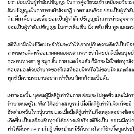
ขวา ย่อมเป็นผู้ทำสัมปชัญญะ ในการคู้อวัยวะเข้า เหยียดอวัยวะอ
สัมปชัญญะในการทรงผ้าสังฆาฏิ บาตร และจีวร ย่อมเป็นผู้ทำ
กิน ดื่ม เคี้ยว และลิ้ม ย่อมเป็นผู้ทำสัมปชัญญะในการถ่ายอุจจ
ย่อมเป็นผู้ทำสัมปชัญญะ ในการเดิน ยืน นั่ง หลับ ตื่น พูด และความเ
สติที่เราฝึกในชีวิตประจำวันจะทำให้เราอยู่กับความคิดที่เป็นปัจจ
ภาพของอดีตหรืออนาคตตลอดเวลา เพราะว่าโดยปกติเมื่อมนุษย์
กระทบทางตา หู จมูก ลิ้น กาย และใจแล้ว ก็มักจะใส่ใจต่อทุกสิ่
ตอบสนองด้วยอำนาจของกิเลสที่ชอบใจหรือไม่ชอบใจ และส่งผล 
ทุกข์ มีความทะยานอยาก เร่าร้อน วิตกกังวลเป็นต้น
เพราะฉะนั้น บุคคลผู้มีสติรู้เท่าทันกาย ย่อมจะไม่พูดชั่ว และไม่
รักษาตนอยู่ใน ‘ศีล’ ได้อย่างสมบูรณ์ เมื่อมีสติรู้เท่าทันจิต ก็จะมี ‘ส
ซัดส่ายหวั่นไหววุ่นวาย และเมื่อมีสติรู้เท่าทันถึงเหตุผลอย่างชัด
เกิดขึ้น เป็นเครื่องดับทุกข์ได้อย่างแท้จริง สติจึงเป็น ‘ธรรมมีอุ
ทำให้ตื่นจากความไม่รู้ เพียงนำมาใช้กับทางโลกก็ยังเกื้อกูลประ