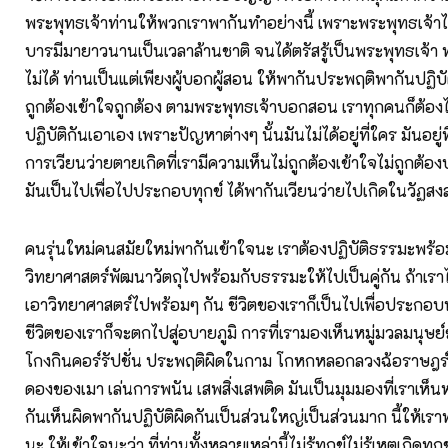
พระพุทธเจ้าท่านให้พวกเราพากันทำอย่างนี้ เพราะพระพุทธเจ้า
บารมีมายาวนานเป็นเวลาล้านชาติ จนได้ตรัสรู้เป็นพระพุทธเจ้า ท่
ไม่ได้ ท่านเป็นแต่เพียงผู้บอกผู้สอน ให้พากันประพฤติพากันปฏิบั
ถูกต้องเข้าใจถูกต้อง ตามพระพุทธเจ้าบอกสอน เราทุกคนก็ต้อ
ปฏิบัติกันเอาเอง เพราะปัญหาต่างๆ นั้นมันไม่ได้อยู่ที่ใคร มันอยู่ท
การเวียนว่ายตายเกิดที่เรามีความเห็นไม่ถูกต้องเข้าใจไม่ถูกต้องป
มันเป็นไปเพื่อไปประกอบทุกข์ ได้พากันเวียนว่ายไปเกิดในวัฏสง
คนรุ่นใหม่คนสมัยใหม่พากันเข้าใจนะ เราต้องปฏิบัติธรรมะพร้อ
วิทยาศาสตร์พัฒนาวัตถุไปพร้อมกับธรรมะให้ไปเป็นคู่กัน ถ้าเรา
เอาวิทยาศาสตร์ไปพร้อมๆ กัน ชีวิตของเราก็เป็นไปเพื่อประกอบ
ชีวิตของเราก็จะตกไปสู่อบายภูมิ การที่เรามองเห็นหมู่มวลมนุษย์ฆ่
โกงกินคอร์รัปชั่น ประพฤติผิดในกาม โกหกหลอกลวงฉ้อราษฎร์บ
ดองของเมา เล่นการพนัน เสพสิ่งเสพติด มันเป็นมุมมองที่เราเห็น
กันเห็นผิดพากันปฏิบัติผิดกันเป็นส่วนใหญ่เป็นส่วนมาก นี้ให้เ
นะ ให้เข้าใจนะว่า ที่ท่านทั้งหลายเหล่านี้ไม่รู้ทุกข์ไม่รู้เหตุเกิดทุกข์