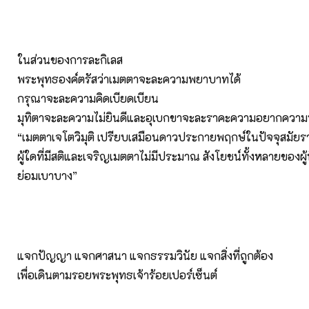
ในส่วนของการละกิเลส
พระพุทธองค์ตรัสว่าเมตตาจะละความพยาบาทได้
กรุณาจะละความคิดเบียดเบียน
มุทิตาจะละความไม่ยินดีและอุเบกขาจะละราคะความอยากควา
“เมตตาเจโตวิมุติ เปรียบเสมือนดาวประกายพฤกษ์ในปัจจุสมัยร
ผู้ใดที่มีสติและเจริญเมตตาไม่มีประมาณ สังโยชน์ทั้งหลายของผู้น
ย่อมเบาบาง”
แจกปัญญา แจกศาสนา แจกธรรมวินัย แจกสิ่งที่ถูกต้อง
เพื่อเดินตามรอยพระพุทธเจ้าร้อยเปอร์เซ็นต์