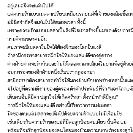
อยู่เสมอจึงจะแล่นไปได้
แต่ความรักแบบเมตตาเปรียบเหมือนรถยนต์ที่เจ้าของผลิตเชื้อเพล
ม่มีขีดจำกัดจึงแล่นไปได้ตลอดเวลา ทั้งนี้
เพราะความรักแบบเมตตาเป็นสิ่งที่ใจเราสร้างขึ้นมาเองด้วยการ
วามดีงามของคนอื่น
คนเราจะมีเมตตาในใจได้ต้องฝึกมองโลกในแง่ดี
ถ้าสามีภรรยาสามารถฝึกใจให้มองแต่แง่ดีของคู่ครอง
ต่างฝ่ายต่างจะรักกันและกันได้ตลอดเวลาแม้แต่ในยามที่อยู่ด้
อบกพร่องของอีกฝ่ายหนึ่งเริ่มปรากฏออกมา
สามีภรรยาต้องสามารถทำใจให้มองข้ามข้อบกพร่องเหล่านั้นแล
จไปอยู่ที่ความดีงามของคู่ครอง ดังคำประพันธ์ที่ว่า “มองโลกแง่
เห็นคนอื่นดีมีค่า ปลุกใจให้เกิดศรัทธา ตั้งหน้าทำดีมีคุณ”
การฝึกใจให้มองแต่แง่ดี อย่างนี้เรียกว่าการแผ่เมตตา
ใจของคนแผ่เมตตาจะเต็มไปด้วยความรักแบบไม่มีเงื่อนไข
เช่นเดียวกับความรักของแม่ที่มีต่อลูกน้อยคนเดียว นั่นคือ แม่
พร้อมที่จะรักลูกน้อยของตนโดยมองข้ามความบกพร่องของลูกได