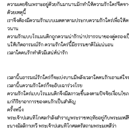
ความเคยชินเพราะอยู่ด้วยกันมานานมักทำให้ความรักใคร่จืดจา
ด้วยเหตุนี้
เราจึงต้องมีความรักแบบเมตตาตามประกบความรักใคร่เพื่อให้คว
วนาน
ความรักแบบโรแมนติกถูกความน่ารักน่าปรารถนาของคู่ครองเป็น
นให้เกิดอารมณ์รัก ความรักใคร่นี้มีธรรมชาติไม่แน่นอน
เวลาใดคนรักทำตัวมีเสน่ห์น่ารัก
เวลานั้นอารมณ์รักใคร่ก็จะเบ่งบานมีพลังเวลาใดคนรักเอาแต่ใจท
เวลานั้นความรักใคร่ก็จะอับเฉาร่วงโรย
ความรักใคร่แบบโรแมนติกจึงมีสภาวะขึ้นลงตามปัจจัยเงื่อนไข
แก่กิริยาอาการของคนรักเป็นสำคัญ
ครั้งหนึ่ง
พระเจ้าปเสนทิโกศลกำลังสำราญพระราชหฤทัยอยู่กับพระมเหสีชื
ะนางมัลลิกาเทวี พระเจ้าปเสนทิโกศลตรัสถามพระมเหสีว่า