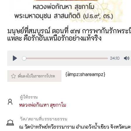
มนุษย์ที่สมบูรณ์ ตอนที่ ๙๗ การพากันรักพระ
แหละ คือรักอันเหนือรักอย่างแท้จริง
34:10
Play
M
{ampz:shareampz}
ผู้ให้ธรรม
หลวงพ่อกัณหา สุขกาโม
วัด/สถานที่บรรยายธรรม
ณ วัดป่าทรัพย์ทวีธรรมาราม อำเภอวังน้ำเขียว จังหวัดน