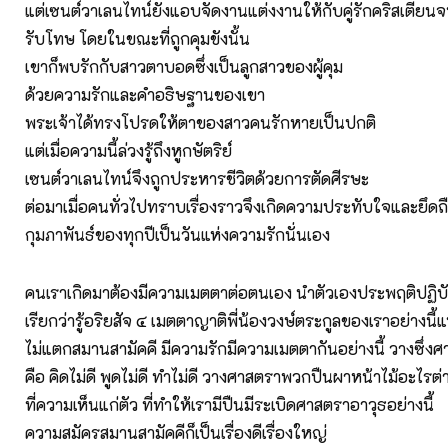
แต่เซนต์วาเลนไทน์ยังแอบจัดงานแต่งงานให้กับคู่รักคริสเตียน
รับโทษ โดยในขณะที่ถูกคุมขังนั้น
เขาก็พบรักกับสาวตาบอดซึ่งเป็นลูกสาวของผู้คุม
ด้วยความรักและคำอธิษฐานของเขา
พระเจ้าได้ทรงโปรดให้ตาของสาวคนรักหายเป็นปกติ
แต่เมื่อความนี้ล่วงรู้ถึงหูกษัตริย์
เซนต์วาเลนไทน์จึงถูกประหารชีวิตด้วยการตัดศีรษะ
ต่อมาเมื่อคนทั่วไปทราบเรื่องราวจึงเกิดความประทับใจและยึดถือ
กุมภาพันธ์ของทุกปีเป็นวันแห่งความรักนั่นเอง
คนเราเกิดมาต้องมีความเมตตาต่อตนเอง นำตัวเองประพฤติปฏิบัติ
เรียกว่ารู้อริยสัจ ๔ เมตตาญาติพี่น้องวงษ์ตระกูลของเราอย่างนี้
ไม่แตกสมานสามัคคี มีความรักมีความเมตตากันอย่างนี้ วางซึ่ง
คือ คิดไม่ดี พูดไม่ดี ทำไม่ดี วางศาสตราพวกปืนผาหน้าไม้อะไรต
ที่ความเห็นแก่ตัว ที่ทำให้เรามีปืนมีระเบิดศาสตราอาวุธอย่างนี้
ความสมัครสมานสามัคคีก็เป็นเรื่องดีเรื่องใหญ่