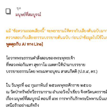
ชุด
มนุษย์ที่สมบูรณ์
แม้ "ข้อความถอดเสียงนี้" จะพยายามให้ตรงกับเสียงต้นฉบับมากที่
ตรวจสอบกับเสียงธรรมบรรยายต้นฉบับ ก่อนนำข้อมูลไปใช้ในก
พูดคุยกับ AI ทาง Line]
โอวาทพระธรรมคำสั่งสอนของพระพุทธเจ้า
ที่หลวงพ่อกัณหา สุขกาโม เมตตาให้นำมาบรรยาย
บรรยายธรรมโดย พระมหาอนุชน สาสนกิตติ (ป.ธ.๙, ดร.)
ใน วันพุธที่ ๑๔ กุมภาพันธ์ ๒๕๖๗พุทธศักราช ๒๕๖๖
ณ วัดป่าทรัพย์ทวีธรรมาราม อำเภอวังน้ำเขียว จังหวัดนครราชส
เรื่อง มนุษย์ที่สมบูรณ์ ตอนที่ ๙๗ การพากันรักพระนิพพานนั่นแ
เหนือรักอย่างแท้จริง