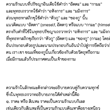
ความรักแบบที่ปรัชญาอินเดียใช้คําว่า “อัตตะ” และ “กามะ”
และพุทธเถรวาทใช้คำว่า “อหังการ” และ “มมังการ”
ส่วนพุทธทาสภิกขุใช้คำว่า “ตัวกู” และ “ของกู” นั้น
แนวคิดแบบ “อัตตา” (oneself, อัตตา) หรือแบบ “กามะ” (himsel
ตรงกับคำที่ใช้ในพุทธปรัชญาเถรวาทว่า “อหังการ” และ “มมัง
ที่พุทธทาสภิกขุเรียกว่า “ตัวกู” (อัตตา) และ “ของกู” (กามะ) โดยต
อันประกอบด้วยรูปและนามประกอบกันอันนำไปสู่การยึดถือว่าเป
ตน เรา เขา ขณะที่ของกูนั้นเกี่ยวข้องกับด้วยวัตถุหรือกาม
เมื่อมีกามแล้วก็ประกาศตนเป็นเจ้าของกาม
ความรักในลักษณะดังกล่าวจะอธิบายควบคู่กับความทุกข์
ซึ่งในพุทธเถรวาทอธิบายภายใต้คำเหล่านี้คือ
๑. ราคะ หรือ สิเนหะ ราคะเป็นความรักแบบกิเลส
เช่นเดียวกับสิเนหะที่เป็นความรักแบบตัณหาคือยางเหนียว