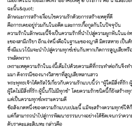
เมื่อเกิดในน้ำย่อมเกิดเพราะอาศัยเหตุ ๒ ประการ คือ น้ำและเปื
ฉะนั้น&quot;
ลักษณะการสร้างเงื่อนไขความรักด้วยการสร้างเหตุที่ดี
คือการเคยอยู่ร่วมกันในอดีต และการเกื้อกูลกันในปัจจุบัน
ความรักในลักษณะนี้จึงเป็นความรักที่นำไปสู่ความผูกพันในแง่ห
ะของสามีภริยา อีกแง่หนึ่งคือในฐานะของญาติ มิตรสหาย เป็นต้
ซึ่งมีแนวโน้มจะนำไปสู่ความทุกข์เช่นกันหากเกิดการสูญเสียหร
รพลัดพราก
เพราะเหตุความรักในแง่นี้เต็มไปด้วยความดีที่กระทำต่อกันจึงทำ
มมา ดังกรณีของนางวิสาขาที่สูญเสียหลานสาว
พระพุทธเจ้าได้ตรัสไว้เกี่ยวกับความรักแบบนี้ว่า “ผู้ใดมีสิ่งที่รัก ผู้
ผู้ใดไม่มีสิ่งที่รัก ผู้นั้นก็ไม่มีทุกข์” โดยความรักชนิดนี้ก็ยังสร้างทุ
แต่เป็นความทุกข์เพราะความดี
ข้อสังเกตหนึ่งของความรักแบบเปมะนี้ แม้จะสร้างความทุกข์ให้ก็
แต่ก็สามารถนำไปสู่การพัฒนาธรรมบางอย่างได้ชัดเจนกว่าควา
ดับราคะและสิเนหะ กล่าวคือ