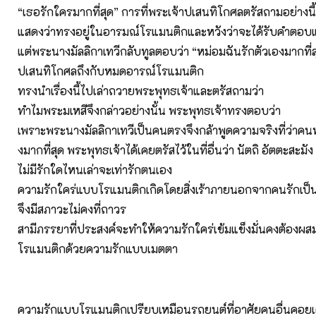
“เธอรักใครมากที่สุด” การที่พระเจ้าปเสนทิโกศลตรัสถามอย่างนี้
แสดงว่าทรงอยู่ในอารมณ์โรแมนติกและหวังว่าจะได้รับคำตอ
แต่พระนางมัลลิกาเทวีกลับทูลตอบว่า “หม่อมฉันรักตัวเองมากที่ส
ปเสนทิโกศลถึงกับหมดอารณ์โรแมนติก
ทรงนำเรื่องนี้ไปเล่าถวายพระพุทธเจ้าและตรัสถามว่า
ทำไมพระมเหสีจึงกล่าวอย่างนั้น พระพุทธเจ้าทรงตอบว่า
เพราะพระนางมัลลิกาเทวีเป็นคนตรงจึงกล้าพูดความจริงที่ว่าคน
งมากที่สุด พระพุทธเจ้าได้เคยตรัสไว้ในที่อื่นว่า นัตถิ อัตตะสะมัง
ไม่มีรักใดไหนเล่าจะเท่ารักตนเอง
ความรักใคร่แบบโรแมนติกเกิดโดยสิ่งเร้าภายนอกจากคนรักเป็
จึงมีสภาวะไม่คงที่ถาวร
สามีภรรยาที่ประสงค์จะทำให้ความรักใคร่เข้มแข็งมั่นคงต้อง
โรแมนติกด้วยความรักแบบเมตตา
ความรักแบบโรแมนติกเปรียบเหมือนรถยนต์ที่อาศัยคนอื่นคอยเติม