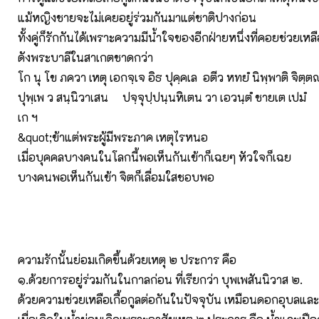
แม้หญิงชายจะไม่เคยอยู่ร่วมกันมาแต่ชาติปางก่อน
ทั้งคู่ก็รักกันได้เพราะความมีน้ำใจของอีกฝ่ายหนึ่งที่คอยช่วยเหลือ
ดังพระบาลีในสาเกตชาดกว่า
โก นุ โข ภควา เหตุ เอกจฺเจ อิธ ปุคฺคเล อตีว หทยํ นิพฺพาติ จิตฺต
ปุพฺเพ ว สนฺนิวาเสน ปจฺจุปฺปนฺนหิเตน วา เอวนฺตํ ชายเต เปมํ
เก ฯ
&quot;ข้าแต่พระผู้มีพระภาค เหตุไรหนอ
เมื่อบุคคลบางคนในโลกนี้พอเห็นกันเข้าก็เฉยๆ หัวใจก็เฉย
บางคนพอเห็นกันเข้า จิตก็เลื่อมใสชอบพอ
ความรักนั้นย่อมเกิดขึ้นด้วยเหตุ ๒ ประการ คือ
๑.ด้วยการอยู่ร่วมกันในกาลก่อน ที่เรียกว่า บุพเพสันนิวาส ๒.
ด้วยความช่วยเหลือเกื้อกูลต่อกันในปัจจุบัน เหมือนดอกอุบลแล