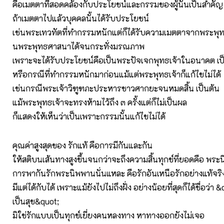
คือเมตตาที่สอดคล้องกับประโยชน์และกรรมของผู้นั้นเป็นสำคัญ 
ถ้าเมตตาไปแล้วบุคคลนั้นได้รับประโยชน์
เช่นพระเทวทัตที่ทำกรรมหนักแต่ก็ได้รับความเมตตาจากพระพุทธ
นพระพุทธศาสนาได้จนกระทั่งมรณภาพ
เพราะจะได้รับประโยชน์คือเป็นพระปัจเจกพุทธเจ้าในอนาคต เป
หรือกรณีที่ทำกรรมหนักมาก่อนแม้แต่พระพุทธเจ้าก็แก้ไขไม่ได้
เช่นกรณีพระเจ้าวิฑูฑภะประหารชาวศากยะจนหมดสิ้น เป็นต้น
แม้พระพุทธเจ้าจะทรงห้ามไว้ถึง ๓ ครั้งแต่ก็ไม่เป็นผล
ก็แสดงให้เห็นว่าเป็นเพราะกรรมนั้นแก้ไขไม่ได้
คุณค่าสูงสุดของ รักแท้ คือการมีกันและกัน
ให้สติบนเส้นทางสูงขึ้นจนกว่าจะถึงความสิ้นทุกข์ที่ยอดคือ พร
การพากันรักพระนิพพานนั่นแหละ คือรักอันเหนือรักอย่างแท้จริ
มีแต่ได้กับได้ เพราะแม้ยังไปไม่ถึงฝั่ง อย่างน้อยที่สุดก็ได้ชื่อว่า 
เป็นสุข&quot;
มิใช่รักแบบเป็นทุกข์เยี่ยงคนหลงทาง หาทางออกยังไม่เจอ