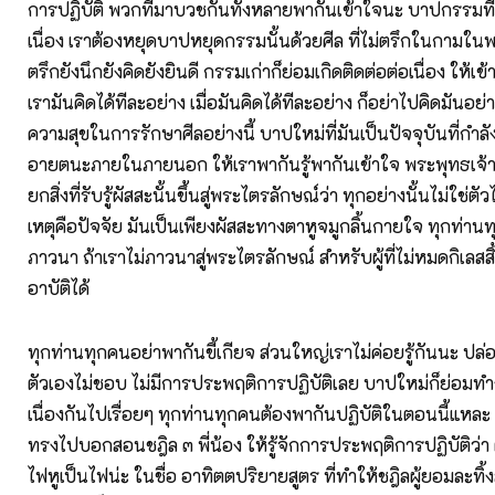
การปฏิบัติ พวกที่มาบวชกันทั้งหลายพากันเข้าใจนะ บาปกรรมที่ม
เนื่อง เราต้องหยุดบาปหยุดกรรมนั้นด้วยศีล ที่ไม่ตรึกในกามใน
ตรึกยังนึกยังคิดยังยินดี กรรมเก่าก็ย่อมเกิดติดต่อต่อเนื่อง ให้
เรามันคิดได้ทีละอย่าง เมื่อมันคิดได้ทีละอย่าง ก็อย่าไปคิดมันอย่
ความสุขในการรักษาศีลอย่างนี้ บาปใหม่ที่มันเป็นปัจจุบันที่กำลัง
อายตนะภายในภายนอก ให้เราพากันรู้พากันเข้าใจ พระพุทธเจ
ยกสิ่งที่รับรู้ผัสสะนั้นขึ้นสู่พระไตรลักษณ์ว่า ทุกอย่างนั้นไม่ใช่ตั
เหตุคือปัจจัย มันเป็นเพียงผัสสะทางตาหูจมูกลิ้นกายใจ ทุกท่าน
ภาวนา ถ้าเราไม่ภาวนาสู่พระไตรลักษณ์ สำหรับผู้ที่ไม่หมดกิเลสส
อาบัติได้
ทุกท่านทุกคนอย่าพากันขี้เกียจ ส่วนใหญ่เราไม่ค่อยรู้กันนะ ปล
ตัวเองไม่ชอบ ไม่มีการประพฤติการปฏิบัติเลย บาปใหม่ก็ย่อมทำ
เนื่องกันไปเรื่อยๆ ทุกท่านทุกคนต้องพากันปฏิบัติในตอนนี้แหละ 
ทรงไปบอกสอนชฎิล ๓ พี่น้อง ให้รู้จักการประพฤติการปฏิบัติว่า 
ไฟหูเป็นไฟน่ะ ในชื่อ อาทิตตปริยายสูตร ที่ทำให้ชฎิลผู้ยอมละทิ้