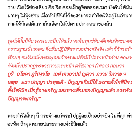
กาย เปิดไว้ช่องเดียว คือ จิต คอยเฝ้าดูจิตตลอดเวลา บังคับให้มันอ
นานๆ ไม่ฟุ้งซ่าน เมื่อทำได้ดังนี้ก็จะสามารถทำจิตให้อยู่ในอำนา
ทาสให้กิเลสตัณหามันเสือกไสไปตามปรารถนาของมัน
พูดให้สั้นก็คือ พระเถระนึกได้แล้ว จะพ้นทุกข์ต้องฝึกฝนจิตของต
กรรมฐานนั่นแหละ จึงเริ่มปฏิบัติธรรมอย่างจริงจัง แล้วก็ก้าวหน
เรื่อยๆ จนวันหนึ่งพระพุทธเจ้าทรงแผ่รัศมีไปตรงหน้าท่าน ขณะท่า
ดังหนึ่งปรากฏพระวรกายตรงหน้า ตรัสคาถา (โศลก) สอนว่
ภูริ อโยคา ภูริสงฺขโย เอตํ เทวธาปถํ ญตฺวา ภวาย วิภวาย จ
เสยฺย ยถา ปญฺญา ปวฑฺฒติ
-
ปัญญาเกิดมีได้ เพราะตั้งใจพินิจ 
ตั้งใจพินิจ เมื่อรู้ทางเจริญ และทางเสื่อมของปัญญาแล้ว ควรท
ปัญญาจะเจริญ”
พระดำรัสสั้นๆ นี้ กระจ่างแก่พระโปฏฐิละเป็นอย่างยิ่ง ในที่สุด ท
อรหัต ถึงจุดหมายปลายทางแห่งชีวิตแล้ว