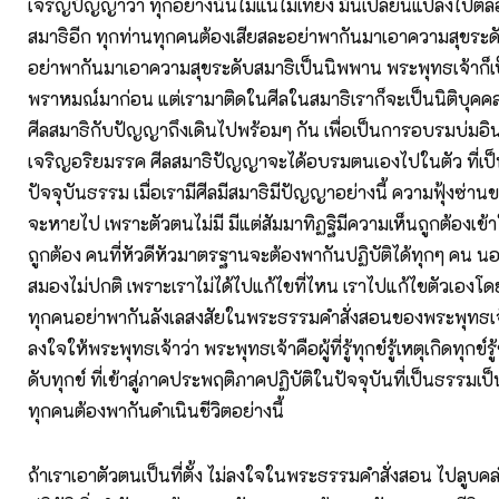
เจริญปัญญาว่า ทุกอย่างนั้นไม่แน่ไม่เที่ยง มันเปลี่ยนแปลงไปตล
สมาธิอีก ทุกท่านทุกคนต้องเสียสละอย่าพากันมาเอาความสุขระด
อย่าพากันมาเอาความสุขระดับสมาธิเป็นนิพพาน พระพุทธเจ้าก็
พราหมณ์มาก่อน แต่เรามาติดในศีลในสมาธิเราก็จะเป็นนิติบุคคลเ
ศีลสมาธิกับปัญญาถึงเดินไปพร้อมๆ กัน เพื่อเป็นการอบรมบ่มอินทร
เจริญอริยมรรค ศีลสมาธิปัญญาจะได้อบรมตนเองไปในตัว ที่เป
ปัจจุบันธรรม เมื่อเรามีศีลมีสมาธิมีปัญญาอย่างนี้ ความฟุ้งซ่าน
จะหายไป เพราะตัวตนไม่มี มีแต่สัมมาทิฏฐิมีความเห็นถูกต้องเข้า
ถูกต้อง คนที่หัวดีหัวมาตรฐานจะต้องพากันปฏิบัติได้ทุกๆ คน น
สมองไม่ปกติ เพราะเราไม่ได้ไปแก้ไขที่ไหน เราไปแก้ไขตัวเองโ
ทุกคนอย่าพากันลังเลสงสัยในพระธรรมคำสั่งสอนของพระพุทธเจ
ลงใจให้พระพุทธเจ้าว่า พระพุทธเจ้าคือผู้ที่รู้ทุกข์รู้เหตุเกิดทุกข์ร
ดับทุกข์ ที่เข้าสู่ภาคประพฤติภาคปฏิบัติในปัจจุบันที่เป็นธรรมเป็
ทุกคนต้องพากันดำเนินชีวิตอย่างนี้
ถ้าเราเอาตัวตนเป็นที่ตั้ง ไม่ลงใจในพระธรรมคำสั่งสอน ไปลูบค