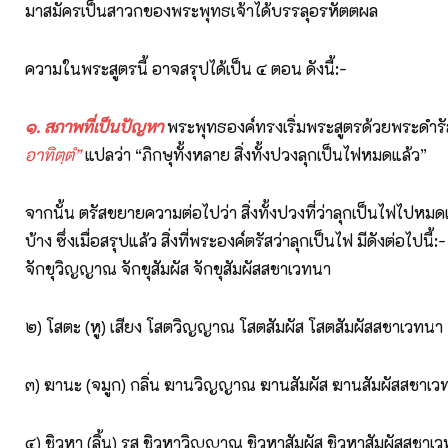
มาสมัครเป็นสาวกของพระพุทธเจ้าได้บรรลุอรหัตตผล
ความในพระสูตรนี้ อาจสรุปได้เป็น ๔ ตอน ดังนี้:-
๑. สภาพที่เป็นปัญหา
พระพุทธองค์ทรงเริ่มพระสูตรด้วยพระดำรั
อาทิตฺตํ”
แปลว่า “ภิกษุทั้งหลาย สิ่งทั้งปวงลุกเป็นไฟหมดแล้ว”
จากนั้น ตรัสขยายความต่อไปว่า สิ่งทั้งปวงที่ว่าลุกเป็นไฟไปหมด
บ้าง ซึ่งเมื่อสรุปแล้ว สิ่งที่พระองค์ตรัสว่าลุกเป็นไฟ มีดังต่อไปนี้:
จักขุวิญญาณ จักขุสัมผัส จักขุสัมผัสสชาเวทนา
๒) โสตะ (หู) เสียง โสตวิญญาณ โสตสัมผัส โสตสัมผัสสชาเวทนา
๓) ฆานะ (จมูก) กลิ่น ฆานวิญญาณ ฆานสัมผัส ฆานสัมผัสสชาเว
๔) ชิวหา (ลิ้น) รส ชิวหาวิญญาณ ชิวหาสัมผัส ชิวหาสัมผัสสชาเ