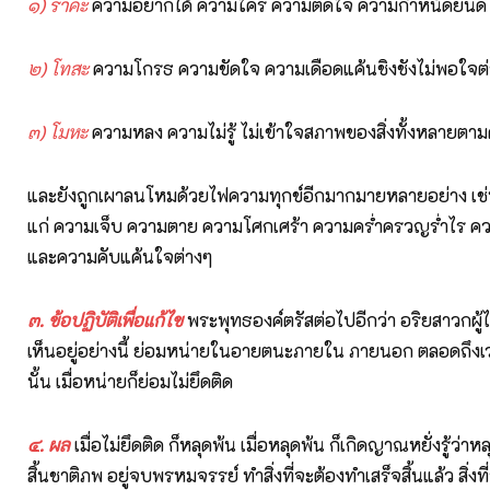
๑) ราคะ
ความอยากได้ ความใคร่ ความติดใจ ความกำหนัดยินดี
๒) โทสะ
ความโกรธ ความขัดใจ ความเดือดแค้นชิงชังไม่พอใจต
๓) โมหะ
ความหลง ความไม่รู้ ไม่เข้าใจสภาพของสิ่งทั้งหลายตาม
และยังถูกเผาลนโหมด้วยไฟความทุกข์อีกมากมายหลายอย่าง เช่
แก่ ความเจ็บ ความตาย ความโศกเศร้า ความคร่ำครวญร่ำไร คว
และความคับแค้นใจต่างๆ
๓. ข้อปฏิบัติเพื่อแก้ไข
พระพุทธองค์ตรัสต่อไปอีกว่า อริยสาวกผู้ได้เ
เห็นอยู่อย่างนี้ ย่อมหน่ายในอายตนะภายใน ภายนอก ตลอดถึงเ
นั้น เมื่อหน่ายก็ย่อมไม่ยึดติด
๔. ผล
เมื่อไม่ยึดติด ก็หลุดพ้น เมื่อหลุดพ้น ก็เกิดญาณหยั่งรู้ว่าห
สิ้นชาติภพ อยู่จบพรหมจรรย์ ทำสิ่งที่จะต้องทำเสร็จสิ้นแล้ว สิ่งที