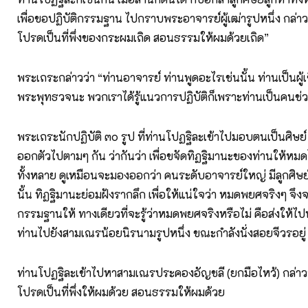
เพื่อขอปฏิบัติกรรมฐาน ไปกราบพระอาจารย์ผู้เฒ่ารูปหนึ่ง กล่าว
โปรดเป็นที่พึ่งของกระผมเถิด สอนธรรมให้ผมด้วยเถิด”
พระเถระกล่าวว่า “ท่านอาจารย์ ท่านพูดอะไรเช่นนั้น ท่านเป็นผู้
พระพุทธวจนะ พวกเราได้รู้แนวการปฏิบัติก็เพราะท่านเป็นคนช
พระเถระนักปฏิบัติ ๓๐ รูป ที่ท่านโปฏฐิละเข้าไปมอบตนเป็นศิษย์
ออกตัวไปตามๆ กัน ว่ากันว่า เพื่อขจัดทิฏฐิมานะของท่านให้หมด
ทั้งหลาย ดูเหมือนจะมองออกว่า คนระดับอาจารย์ใหญ่ มีลูกศิษ
นั้น ทิฏฐิมานะย่อมฝังรากลึก เพื่อให้แน่ใจว่า หมดพยศจริงๆ จึง
กรรมฐานให้ ทางเดียวที่จะรู้ว่าหมดพยศจริงหรือไม่ คือส่งให้ไ
ท่านไปยังสามเณรน้อยนิรนามรูปหนึ่ง ขณะกำลังนั่งสอยจีวรอยู่
ท่านโปฏฐิละเข้าไปหาสามเณรประคองอัญชลี (ยกมือไหว้) กล่าวว่
โปรดเป็นที่พึ่งให้ผมด้วย สอนธรรมให้ผมด้วย