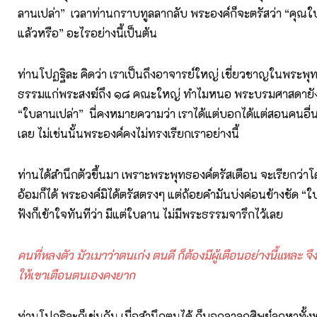
ลานเปล่า” เวลาท่านกราบทูลลากลับ พระองค์ก็จะตรัสว่า “คุณใ
แล้วหรือ” อะไรอย่างนี้เป็นต้น
ท่านโปฏฐิละ คิดว่า เราเป็นถึงอาจารย์ใหญ่ เชี่ยวชาญในพระ
ธรรมแก่พระสงฆ์ถึง ๑๘ คณะใหญ่ ทำไมหนอ พระบรมศาสดายังตร
“ใบลานเปล่า” นี่คงหมายความว่า เราได้แต่บอกได้แต่สอนคนอื่น
เลย ไม่เช่นนั้นพระองค์คงไม่ทรงเรียกเราอย่างนี้
ท่านได้สำนึกตัวขึ้นมา เพราะพระพุทธองค์ตรัสเตือน จะเรียกว่า
อ้อมก็ได้ พระองค์มิได้ตรัสตรงๆ แต่ถ้อยคำมันบ่งค่อนข้างชัด “
ฟังก็เข้าใจทันทีว่า มีแต่ใบลาน ไม่มีพระธรรมจารึกไว้เลย
คนที่หลงตัว มัวเมาว่าตนเก่ง ตนดี ก็ต้องมีผู้เตือนอย่างนี้แหละ จ
ให้เขาเตือนตนเองคงยาก
ท่านโปฏฐิละก็เช่นกัน เมื่อสำนึกตนได้ ก็บอกลาลูกศิษย์ลูกหาทั้ง