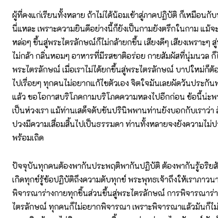
ผู้ที่คงแก่เรียนทั้งหลาย ถ้าไม่ได้น้อมเข้าสู่ภาคปฏิบัติ ก็เหมือน
นี่แหละ เพราะความยินดีอย่างนี้ก็ยังเป็นกามยังตรึกในกาม แม้
หล่อๆ ขึ้นสู่พระไตรลักษณ์ก็ไม่กล้ายกขึ้น เสียงดีๆ เสียงเพราะๆ ส
ไม่กล้า กลิ่นหอมๆ อาหารที่มีรสชาติอร่อย กายสัมผัสที่นุ่มนวล ก็
พระไตรลักษณ์ เมื่อเราไม่ได้ยกขึ้นสู่พระไตรลักษณ์ บาปใหม่ก็
ไปเรื่อยๆ ทุกคนไม่อยากแก้ไขตัวเอง จิตใจมันเลยผัดวันประกันพรุ่งว
แล้ว ขอโอกาสบริโภคกามบริโภคความหลงไปอีกก่อน ข้อนี้น่ะพร
เป็นห่วงเรา แม้ท่านเสด็จดับขันปรินิพพานท่านยังบอกกับเราว่า ส
ปวงมีความเสื่อมสิ้นไปเป็นธรรมดา ท่านทั้งหลายจงยังความไม่ป
พร้อมเถิด
ปัจจุบันทุกคนต้องพากันประพฤติพากันปฏิบัติ ต้องพากันรู้อริยสัจ ๔
เกิดทุกข์รู้ข้อปฏิบัติถึงความดับทุกข์ พระพุทธเจ้าถึงให้เราภาวน
พิจารณาร่างกายทุกชิ้นส่วนขึ้นสู่พระไตรลักษณ์ การพิจารณาร่
ไตรลักษณ์ ทุกคนก็ไม่อยากพิจารณา เพราะพิจารณาแล้วมันก็ไม่