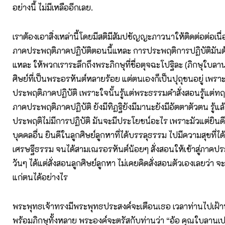
อย่างนี้ ไม่มีเหลืออีกเลย.
เราต้องเอาสิ่งเหล่านี้โดยมีสติมีสัมปชัญญะภาวนาให้ติดต่อต่อเนื่อง
ภาคประพฤติภาคปฏิบัติตอนนี้แหละ การประพฤติการปฏิบัติมันต้
แหละ ให้พวกเราระลึกถึงพระภิกษุที่ชื่อตุจฉะโปฐิละ (ภิกษุใบลานเ
ศิษย์ที่เป็นพระอรหันต์หลายร้อย แต่ตนเองก็เป็นปุถุชนอยู่ เพราะไ
ประพฤติภาคปฏิบัติ เพราะใจนั้นรู้แต่พระธรรมคำสั่งสอนรู้แต่ทฤษฎี
ภาคประพฤติภาคปฏิบัติ ยังมีทิฏฐิยังมีมานะยังมีอัตตาตัวตน รู้แล
ประพฤติไม่มีการปฏิบัติ มันจะมีประโยชน์อะไร เพราะมัวแต่ยิ
บุคคลอื่น ยินดีในลูกศิษย์ลูกหาที่ได้บรรลุธรรม ไปมีความสุขที่ได้
เศรษฐีธรรม จนได้สามเณรอรหันต์น้อยๆ สั่งสอนให้เข้าสู่ภาคปร
วันๆ ได้แต่สั่งสอนลูกศิษย์ลูกหา ไม่เคยคิดสั่งสอนตัวเองเลยว่า จะห
แก่ตนได้อย่างไร
พระพุทธเจ้าทรงมีพระพุทธประสงค์จะเตือนเธอ เวลาท่านไปเฝ้
พร้อมภิกษุทั้งหลาย พระองค์จะตรัสกับท่านว่า “อ้อ คุณใบลานเปล่