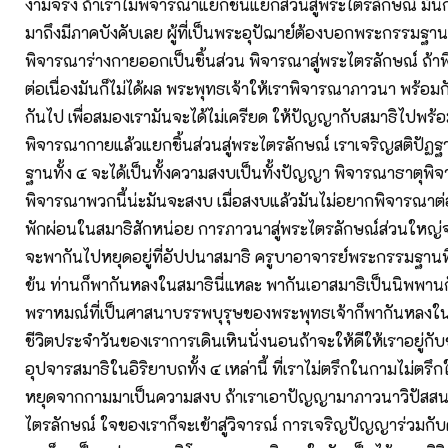
งามจริง ถ้าเราไม่พิจารณาแยกชิ้นแยกส่วนสู่พระไตรลักษณ์ มันก็ไ
มาถึงมีภาคบังคับเลย ผู้ที่เป็นพระอุปัฌาย์ต้องบอกพระกรรมฐานค
พิจารณาร่างกายออกเป็นชิ้นส่วน พิจารณาสู่พระไตรลักษณ์ ถ้าพ
ต่อเนื่องมันก็ไม่ได้ผล พระพุทธเจ้าให้เราพิจารณาภาวนา พร้อม
กันไป เพื่อสมองเรามันจะได้ไม่เครียด ให้ปัญญากับสมาธิไปพร้อ
พิจารณากายแล้วแยกชิ้นส่วนสู่พระไตรลักษณ์ เราเจริญสติปัฏฐาน
ฐานทั้ง ๔ จะได้เป็นทั้งความสงบเป็นทั้งปัญญา พิจารณาธาตุพิจ
พิจารณาพวกนี้น่ะมันจะสงบ เมื่อสงบแล้วมันไม่อยากพิจารณาต่
พักผ่อนในสมาธิสักหน่อย การภาวนาสู่พระไตรลักษณ์ส่วนใหญ
จะพากันไปหยุดอยู่ที่อัปปนาสมาธิ ครูบาอาจารย์พระกรรมฐานที่ท
ข้น ท่านก็พากันหลงในสมาธินี่แหละ พากันเอาสมาธิเป็นนิพพาน
พราหมณ์ที่เป็นศาสนาบรรพบุรุษของพระพุทธเจ้าก็พากันหลงในส
ชีวิตประจำวันของเราการเดินเหินนั่งนอนถ้าจะให้ดีให้เราอยู่กั
อุปจารสมาธิในอิริยาบถทั้ง ๔ เหล่านี้ ที่เราไม่ตรึกในกามไม่ต
หยุดจากกามมาเป็นความสงบ ถ้าเราเอาปัญญามาภาวนาวิปัสสน
ไตรลักษณ์ ใจของเราก็จะเข้าสู่วิจารณ์ การเจริญปัญญาร่วมก