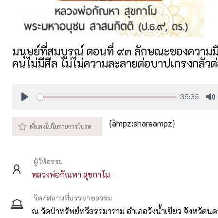
มนุษย์ที่สมบูรณ์ ตอนที่ ๙๓ ลักษณะของความม
คนไม่มีศีล ไม่ไม่ความละลายต่อบาปเกรงกลัว
35:35
Play
M
{ampz:shareampz}
ผู้ให้ธรรม
หลวงพ่อกัณหา สุขกาโม
วัด/สถานที่บรรยายธรรม
ณ วัดป่าทรัพย์ทวีธรรมาราม อำเภอวังน้ำเขียว จังหวัดน