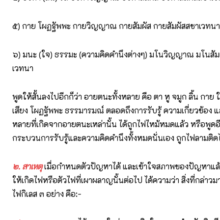
๕) กาย โผฏฐัพพะ กายวิญญาณ กายสัมผัส กายสัมผัสสชาเวทนา
๖) มนะ (ใจ) ธรรมะ (ความคิดคำนึงต่างๆ) มโนวิญญาณ มโนสัม
เวทนา
พูดให้สั้นลงไปอีกก็ว่า อายตนะทั้งหลาย คือ ตา หู จมูก ลิ้น กาย ใ
เสียง โผฏฐัพพะ ธรรมารมณ์ ตลอดถึงการรับรู้ ความเกี่ยวข้อง แล
หลายที่เกิดจากอายตนะเหล่านั้น ได้ถูกไฟไหม้หมดแล้ว หรือพูดอี
กระบวนการรับรู้และความคิดคำนึงทั้งหมดนั่นเอง ถูกไฟลามติดไ
๒. สาเหตุ
เมื่อกำหนดตัวปัญหาได้ และเข้าใจสภาพของปัญหาแล้ว
ให้เกิดไฟหรือตัวไฟที่เผาผลาญนั้นต่อไป ได้ความว่า สิ่งที่กล่าวมา
ไฟกิเลส ๓ อย่าง คือ:-