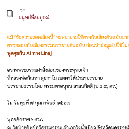
ชุด
มนุษย์ที่สมบูรณ์
แม้ "ข้อความถอดเสียงนี้" จะพยายามให้ตรงกับเสียงต้นฉบับมากที่
ตรวจสอบกับเสียงธรรมบรรยายต้นฉบับ ก่อนนำข้อมูลไปใช้ในก
พูดคุยกับ AI ทาง Line]
อวาทพระธรรมคำสั่งสอนของพระพุทธเจ้า
ที่หลวงพ่อกัณหา สุขกาโม เมตตาให้นำมาบรรยาย
บรรยายธรรมโดย พระมหาอนุชน สาสนกิตติ (ป.ธ.๙, ดร.)
ใน วันพุธที่ ๗ กุมภาพันธ์ ๒๕๖๗
พุทธศักราช ๒๕๖๖
ณ วัดป่าทรัพย์ทวีธรรมาราม อำเภอวังน้ำเขียว จังหวัดนครราชส