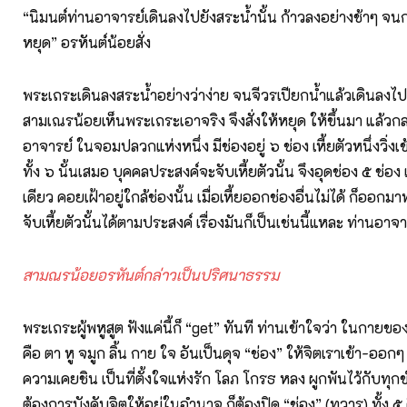
“นิมนต์ท่านอาจารย์เดินลงไปยังสระน้ำนั้น ก้าวลงอย่างช้าๆ จนก
หยุด” อรหันต์น้อยสั่ง
พระเถระเดินลงสระน้ำอย่างว่าง่าย จนจีวรเปียกน้ำแล้วเดินลงไ
สามเณรน้อยเห็นพระเถระเอาจริง จึงสั่งให้หยุด ให้ขึ้นมา แล้วก
อาจารย์ ในจอมปลวกแห่งหนึ่ง มีช่องอยู่ ๖ ช่อง เหี้ยตัวหนึ่งวิ่งเ
ทั้ง ๖ นั้นเสมอ บุคคลประสงค์จะจับเหี้ยตัวนั้น จึงอุดช่อง ๕ ช่อง 
เดียว คอยเฝ้าอยู่ใกล้ช่องนั้น เมื่อเหี้ยออกช่องอื่นไม่ได้ ก็ออกมา
จับเหี้ยตัวนั้นได้ตามประสงค์ เรื่องมันก็เป็นเช่นนี้แหละ ท่านอาจา
สามณรน้อยอรหันต์กล่าวเป็นปริศนาธรรม
พระเถระผู้พหูสูต ฟังแค่นี้ก็ “get” ทันที ท่านเข้าใจว่า ในกายข
คือ ตา หู จมูก ลิ้น กาย ใจ อันเป็นดุจ “ช่อง” ให้จิตเราเข้า-ออกๆ
ความเคยชิน เป็นที่ตั้งใจแห่งรัก โลภ โกรธ หลง ผูกพันไว้กับทุกข
ต้องการบังคับจิตให้อยู่ในอำนาจ ก็ต้องปิด “ช่อง” (ทวาร) ทั้ง ๕ ค