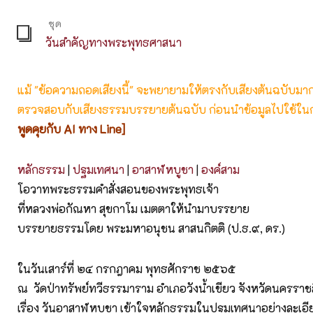
ชุด
วันสำคัญทางพระพุทธศาสนา
แม้ "ข้อความถอดเสียงนี้" จะพยายามให้ตรงกับเสียงต้นฉบับมากที่
ตรวจสอบกับเสียงธรรมบรรยายต้นฉบับ ก่อนนำข้อมูลไปใช้ในก
พูดคุยกับ AI ทาง Line]
หลักธรรม
|
ปฐมเทศนา
|
อาสาฬหบูชา
|
องค์สาม
โอวาทพระธรรมคำสั่งสอนของพระพุทธเจ้า
ที่หลวงพ่อกัณหา สุขกาโม เมตตาให้นำมาบรรยาย
บรรยายธรรมโดย พระมหาอนุชน สาสนกิตติ (ป.ธ.๙, ดร.)
ในวันเสาร์ที่ ๒๔ กรกฎาคม พุทธศักราช ๒๕๖๕
ณ วัดป่าทรัพย์ทวีธรรมาราม อำเภอวังน้ำเขียว จังหวัดนครราช
เรื่อง วันอาสาฬหบูชา เข้าใจหลักธรรมในปฐมเทศนาอย่างละเอี