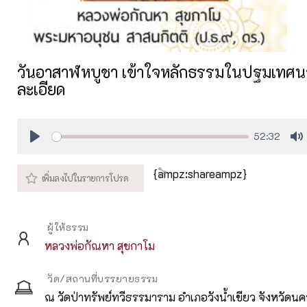
วันอาสาฬหบูชา เข้าใจหลักธรรมในปฐมเทศน
ละเอียด
52:32
Play
M
{ampz:shareampz}
ผู้ให้ธรรม
หลวงพ่อกัณหา สุขกาโม
วัด/สถานที่บรรยายธรรม
ณ วัดป่าทรัพย์ทวีธรรมาราม อำเภอวังน้ำเขียว จังหวัดน