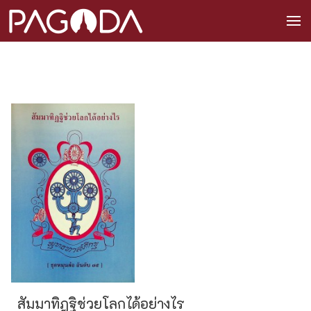
สัมมาทิฎฐิช่วยโลกได้อย่างไร