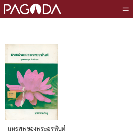
มหรสพของพระอรหันต์