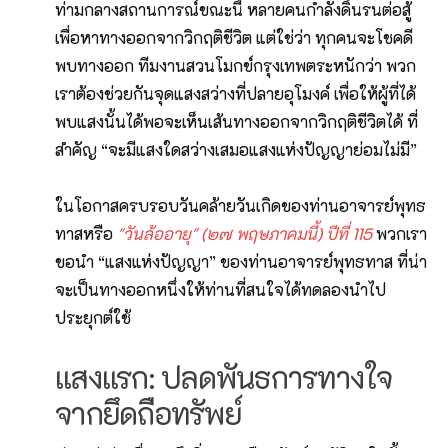
ท่ามกลางสถานการณ์ขณะนี้ หลายคนกำลังดิ้นรนต่อสู้
เพื่อหาทางออกจากวิกฤติชีวิต แต่ใช่ว่า ทุกคนจะโชคดี
พบทางออก ทีมงานสวนโมกข์กรุงเทพตระหนักว่า พวก
เราต้องช่วยกันจุดแสงสว่างที่ปลายอุโมงค์ เพื่อให้ผู้ที่ได้
พบแสงนั้นได้พอจะเห็นเส้นทางออกจากวิกฤติชีวิตได้ ที่
สำคัญ “จะมีแสงใดสว่างเสมอแสงแห่งปัญญาย่อมไม่มี”
ในโอกาสครบรอบวันคล้ายวันเกิดของท่านอาจารย์พุทธ
ทาสหรือ
"วันล้ออายุ" (๒๗ พฤษภาคมนี้) ปีที่ 115
พวกเรา
ขอนำ “แสงแห่งปัญญา” ของท่านอาจารย์พุทธทาส ที่น่า
จะเป็นทางออกหนึ่งให้ท่านที่สนใจได้ทดลองนำไป
ประยุกต์ใช้
แสงแรก: ปลดพันธการทางใจ
จากยึดถือทรัพย์