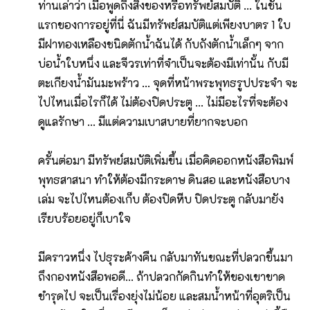
ท่านเล่าว่า เมื่อพูดถึงสิ่งของหรือทรัพย์สมบัติ ... ในชั้น
แรกของการอยู่ที่นี่ ฉันมีทรัพย์สมบัติแต่เพียงบาตร 1 ใบ
มีฝาทองเหลืองชนิดตักน้ำฉันได้ กับถังตักน้ำเล็กๆ จาก
บ่อน้ำใบหนึ่ง และจีวรเท่าที่จำเป็นจะต้องมีเท่านั้น กับมี
ตะเกียงน้ำมันมะพร้าว ... จุดที่หน้าพระพุทธรูปประจำ จะ
ไปไหนเมื่อไรก็ได้ ไม่ต้องปิดประตู ... ไม่มีอะไรที่จะต้อง
ดูแลรักษา ... มีแต่ความเบาสบายที่ยากจะบอก
ครั้นต่อมา มีทรัพย์สมบัติเพิ่มขึ้น เมื่อคิดออกหนังสือพิมพ์
พุทธสาสนา ทำให้ต้องมีกระดาษ ดินสอ และหนังสือบาง
เล่ม จะไปไหนต้องเก็บ ต้องปิดหีบ ปิดประตู กลับมายัง
เรียบร้อยอยู่ก็เบาใจ
​มีคราวหนึ่ง ไปธุระค้างคืน กลับมาทันขณะที่ปลวกขึ้นมา
ถึงกองหนังสือพอดี... ถ้าปลวกกัดกินทำให้ของเขาขาด
ชำรุดไป จะเป็นเรื่องยุ่งไม่น้อย และสมน้ำหน้าที่อุตริเป็น