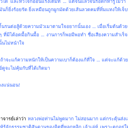
้ได้ และหัวใจก็อ่อนแรงเต็มที่ ... แต่จนแล้วจนรอดก็หารู้ไม่ว่า อ
น มันก็ยิ่งร้อยรัด ยิ่งเหมือนถูกผูกมัดด้วยเส้นลวดคมที่ทิ่มแทงให้
ดิ้นรนต่อสู้ด้วยความมัวเมาตามใจอยากนั้นเอง ... เมื่อเริ่มต้นด
 ทั้งๆ ที่มิได้อดมื้อกินมื้อ ... งานการก็พอมีพอทำ ชื่อเสียงความสำเร
นั้นไม่หนำใจ
ใจ ถ้าจะแก้ความหนักให้เป็นความเบาก็ต้องแก้ที่ใจ ... แต่จะแก้ด้วยวิ
ูจะไม่คุ้มกับที่ได้เกิดมา
ย่างแน่นอน!
อาจารย์เล่าว่า
หลวงพ่อท่านไม่พูดมาก ไม่สอนมาก แต่กระตุ้นส่งเสริ
ักธรรมชาติสันดานของจิตที่หลุกหลิก เจ้าเล่ห์ เพราะตกอยู่ใต้อำ