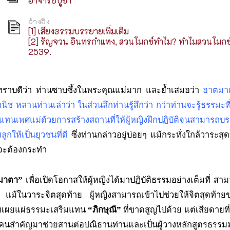
อาจารยบูชา
อ้างอิง
[1] เสียงธรรมบรรยายเพิ่มเติม
[2] รัญจวน อินทรกำแหง, สวนโมกข์ทำไม? ทำไมสวนโมกข์?, พ
2539.
ะทราบดีว่า ท่านซาบซึ้งในพระคุณแม่มาก และย้ำเสมอว่า
อาตมาเป
ิช หลานท่านเล่าว่า ในส่วนลึกท่านรู้สึกว่า กว่าท่านจะรู้ธรรมะ
อบแทนเพศแม่ด้วยการสร้างสถานที่ให้ผู้หญิงฝึกปฏิบัติจนสามารถบร
ูกให้เป็นยุวชนที่ดี
ซึ่งท่านกล่าวอยู่บ่อยๆ แม้กระทั่งใกล้วาระสุ
ี่จะต้องกระทำ
มาตา”
เพื่อเปิดโอกาสให้ผู้หญิงได้มาปฏิบัติธรรมอย่างเต็มที่ สา
ุด แม้ในวาระจิตสุดท้าย ผู้หญิงสามารถเข้าไปช่วยให้จิตสุดท้ายข
ยเผยแผ่ธรรมะเสริมแทน
“ภิกษุณี”
ที่ขาดสูญไปด้วย แต่เสียดายที
ษย์คนสำคัญมาช่วยสานต่อปณิธานท่านและเป็นผู้วางหลักสูตรธรร