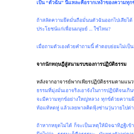
เป็น “ตัวฉัน” นี่แหละคือรากเหง้าของความทุกข์
ถ้าสลัดความยึดมั่นถือมั่นนตัวฉันออกไปเสียได
ประโยชน์แก่เพื่อนมนุษย์ ... ใช่ไหม?
เมื่อถามตัวเองด้วยคำถามนี้ คำตอบย่อมไม่เป็
จากนักทฤษฎีสู่สนามรบของการปฏิบัติธรรม
หลังจากอาจารย์พากเพียรปฏิบัติธรรมตามแนวทางท
ธรรมที่มุ่งมั่นเอาจริงเอาจังในการปฏิบัติจนเก
จะมีความทุกข์อย่างใหญ่หลวง ทุกข์ด้วยความผิดห
ท้อแท้หดหู่ แล้วเลยพาลคิดฟุ้งซ่านวุ่นวายไปต
ถ้าหากหยุดไม่ได้ ก็จะเป็นเหตุให้มิจฉาทิฏฐิเข