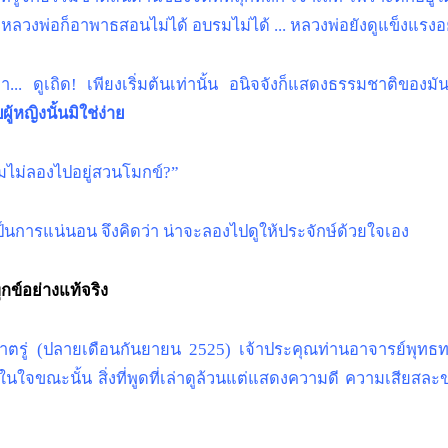
วงพ่อก็อาพาธสอนไม่ได้ อบรมไม่ได้ ... หลวงพ่อยังดูแข็งแรงอย
... ดูเถิด! เพียงเริ่มต้นเท่านั้น อนิจจังก็แสดงธรรมชาติของมั
้หญิงนั้นมิใช่ง่าย
ไมไม่ลองไปอยู่สวนโมกข์?”
่เป็นการแน่นอน จึงคิดว่า น่าจะลองไปดูให้ประจักษ์ด้วยใจเอง
กข์อย่างแท้จริง
าตรู่ (ปลายเดือนกันยายน 2525) เจ้าประคุณท่านอาจารย์พุทธทาสน
ยู่ในใจขณะนั้น สิ่งที่พูดที่เล่าดูล้วนแต่แสดงความดี ความเสียสล