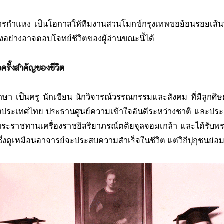
รกำแหง เป็นโอกาสให้ทีมงานสวนโมกข์กรุงเทพขอย้อนรอยเส้นท
บางอย่างอาจตอบโจทย์ชีวิตของผู้อ่านขณะนี้ได้
ครั้งสำคัญของชีวิต
ษา เป็นครู นักเขียน นักวิจารณ์วรรณกรรมและสังคม ที่มีลูกศ
งประเทศไทย ประธานศูนย์ความเข้าใจอันดีระหว่างชาติ และ
าพระราชทานเครื่องราชอิสริยาภรณ์ตติยจุลจอมเกล้า และได้รับพ
งดูเหมือนอาจารย์จะประสบความสำเร็จในชีวิต แต่วิถีปุถุชนย่อม