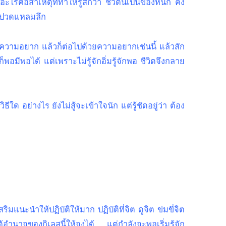
ะไรคือสาเหตุที่ทำให้รู้สึกว่า ชีวิตนี้เป็นของหนัก คง
เจ็บปวดแหลมลึก
้วยความอยาก แล้วก็ต่อไปด้วยความอยากเช่นนี้ แล้วสัก
็จก็พอมีพอได้ แต่เพราะไม่รู้จักอิ่มรู้จักพอ ชีวิตจึงกลาย
ธีใด อย่างไร ยังไม่สู้จะเข้าใจนัก แต่รู้ชัดอยู่ว่า ต้อง
มแนะนำให้ปฏิบัติให้มาก ปฏิบัติที่จิต ดูจิต ข่มขี่จิต
นาจของกิเลสนี้ให้จงได้ ... แต่กำลังจะพอเริ่มรู้จัก