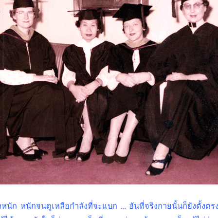
งหนัก หนักจนดูเหลือกำลังที่จะแบก ... อันที่จริงกายนั้นก็ยังตั้งตรงด