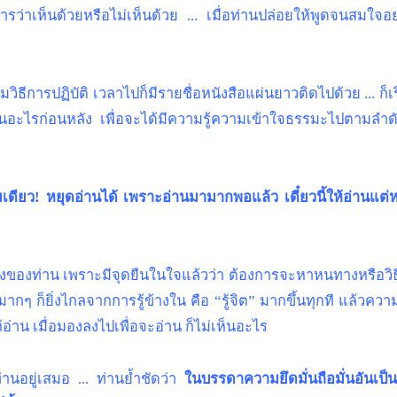
รว่าเห็นด้วยหรือไม่เห็นด้วย ... เมื่อท่านปล่อยให้พูดจนสมใจอ
ีการปฏิบัติ เวลาไปก็มีรายชื่อหนังสือแผ่นยาวติดไปด้วย ... ก็เริ
อะไรก่อนหลัง เพื่อจะได้มีความรู้ความเข้าใจธรรมะไปตามลำดั
มเดียว! หยุดอ่านได้ เพราะอ่านมามากพอแล้ว เดี๋ยวนี้ให้อ่านแต่หน
งของท่าน เพราะมีจุดยืนในใจแล้วว่า ต้องการจะหาหนทางหรือวิธีดับทุ
มากๆ ก็ยิ่งไกลจากการรู้ข้างใน คือ “รู้จิต” มากขึ้นทุกที แล้วความท
อ่าน เมื่อมองลงไปเพื่อจะอ่าน ก็ไม่เห็นอะไร
านอยู่เสมอ ... ท่านย้ำชัดว่า
ในบรรดาความยึดมั่นถือมั่นอันเป็