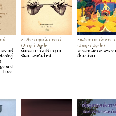
รย์
สมเด็จพระพุทธโฆษาจารย์
สมเด็จพระพุทธโฆษาจาร
(ประยุทธ์ ปยุตฺโต)
(ประยุทธ์ ปยุตฺโต)
ความรู้
ถึงเวลา มารื้อปรับระบบ
ทางสายอิสรภาพของก
eloping
พัฒนาคนกันใหม่
ศึกษาไทย
a
ge and
 Three