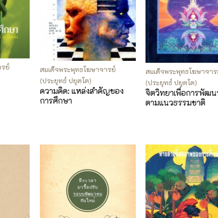
รย์
สมเด็จพระพุทธโฆษาจารย์
สมเด็จพระพุทธโฆษาจาร
(ประยุทธ์ ปยุตฺโต)
(ประยุทธ์ ปยุตฺโต)
ความคิด: แหล่งสำคัญของ
จิตวิทยาเพื่อการพัฒ
การศึกษา
ตามแนวธรรมชาติ