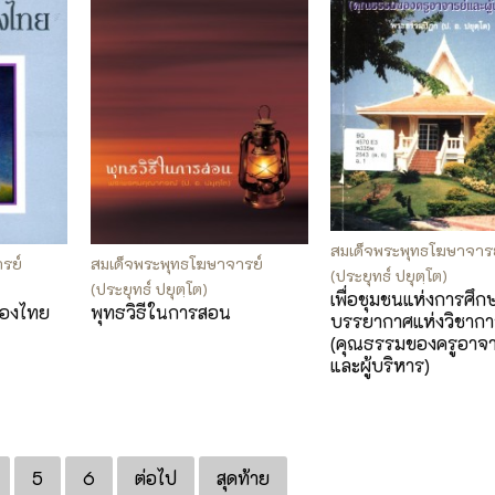
สมเด็จพระพุทธโฆษาจาร
รย์
สมเด็จพระพุทธโฆษาจารย์
(ประยุทธ์ ปยุตฺโต)
(ประยุทธ์ ปยุตฺโต)
เพื่อชุมชนแห่งการศึก
ของไทย
พุทธวิธีในการสอน
บรรยากาศแห่งวิชากา
(คุณธรรมของครูอาจา
และผู้บริหาร)
5
6
ต่อไป
สุดท้าย