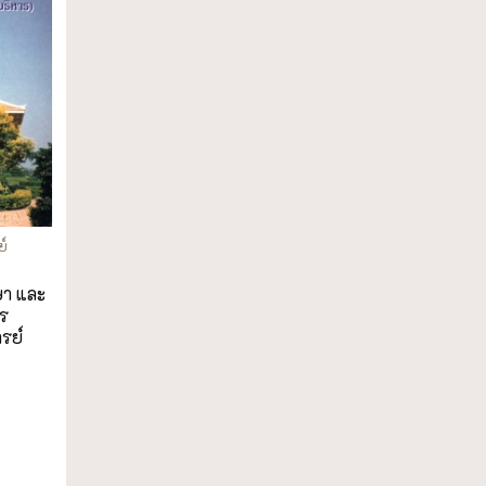
ย์
ษา และ
ร
รย์