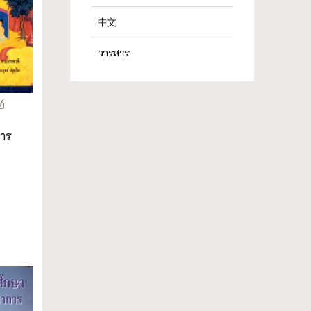
中文
วารสาร
ย์
าร