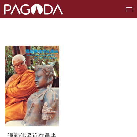
彌勒佛境近在鼻尖