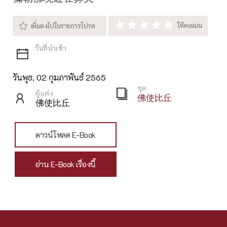
วันพุธ, 02 กุมภาพันธ์ 2565
ชุด
ผู้แต่ง
佛使比丘
佛使比丘
ดาวน์โหลด E-Book
อ่าน E-Book เรื่องนี้