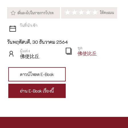
วันพฤหัสบดี, 30 ธันวาคม 2564
ชุด
ผู้แต่ง
佛使比丘
佛使比丘
ดาวน์โหลด E-Book
อ่าน E-Book เรื่องนี้