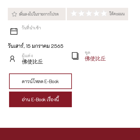
วันเสาร์, 15 มกราคม 2565
ชุด
ผู้แต่ง
佛使比丘
佛使比丘
ดาวน์โหลด E-Book
อ่าน E-Book เรื่องนี้