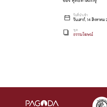
ของ พุทธทาสภิกขุ
วันเสาร์, 14 สิงหาค
ชุด
ธรรมโฆษณ์