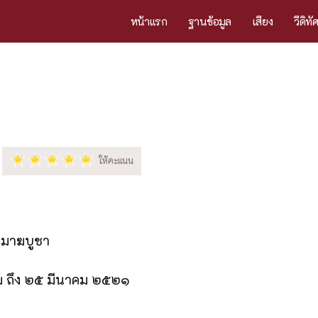
หน้าแรก
ฐานข้อมูล
เสียง
วีดิทั
คมาฆบูชา
คม ถึง ๒๕ มีนาคม ๒๕๒๑