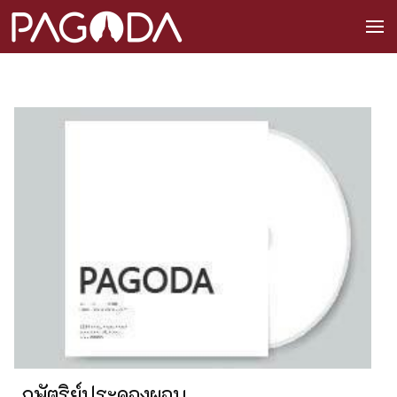
กษัตริย์ประคองผอบ