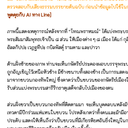
ตรวจสอบกับเสียงธรรมบรรยายต้นฉบับ ก่อนนำข้อมูลไปใช้ในก
พูดคุยกับ AI ทาง Line]
ภาพนี้แสดงเหตุการณ์หลังจากที่ “โทณพราหมณ์” ได้แบ่งพระบร
พระสัมมาสัมพุทธเจ้าเป็น ๘ ส่วน ให้เมืองต่าง ๆ ๘ เมือง ได้แก่ ก
อัลลกัปปะ เวฏฐทีปะ กบิลพัสดุ์ รามคาม และปาวา
ด้านฝั่งซ้ายของภาพ ท่านจะเห็นกษัตริย์ประคองผอบบรรจุพระบ
ถูกอัญเชิญไว้เหนือหัวช้าง มีช้างขนาบทั้งสองข้าง เป็นการแ
มาจากขบวนกองทัพใหญ่ ซึ่งคาดว่าเป็นขบวนของกษัตริย์เมืองใดเ
รับส่วนแบ่งพระบรมสารีริกธาตุเสด็จกลับไปเมืองของตน
ส่วนฝั่งขวาเป็นขบวนกองทัพที่ติดตามมา จะเห็นบุคคลบนหลังม้
เทวดามีปีกร่วมแห่แหนในขบวน โปรดสังเกตว่าทั้งคนและม้ามีอ
ประดับ แสดงให้เห็นถึงว่าเป็นขบวนที่มีเกียรติยศอันยิ่งใหญ่ใ