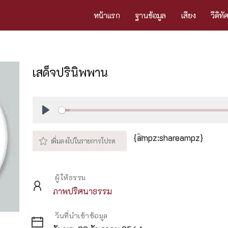
หน้าแรก
ฐานข้อมูล
เสียง
วีดิทั
เสด็จปรินิพพาน
Play
{ampz:shareampz}
ผู้ให้ธรรม
ภาพปริศนาธรรม
วันที่นำเข้าข้อมูล