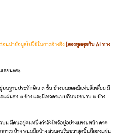
 ก่อนนำข้อมูลไปใช้ในการอ้างอิง
[ลองพูดคุยกับ AI ทาง
กันเลยนะคะ
่บนฐานประทักษิณ ๓ ชั้น ข้างบนยอดมีแท่นสี่เหลี่ยม มี
าหรือแผ่นธง ๒ ข้าง และมีเทวดาแบบกินนรขนาบ ๒ ข้าง
วบน มีคนอยู่คนหนึ่งกำลังไหว้อยู่อย่างแหงนหน้า คาด
งสักการะบ้าง พนมมือบ้าง ส่วนคนริมขวาสุดนั้นถือธงแผ่น