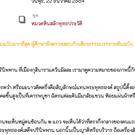
วันพุธ, 22 ธันวาคม 2564
ชุด
หมวดหินสลักพุทธประวัติ
ต้นฉบับมากที่สุด ผู้ศึกษาพึงตรวจสอบกับเสียงธรรมบรรยายต้นฉบับ
็จปรินิพพาน ที่เมืองกุสินาราแคว้นมัลละ เรามาดูความหมายของภาพนี้
คว่ำ หรือมะนาวตัดครึ่งคือสัญลักษณ์แทนพระพุทธองค์ สถูปนี้ตั้งอยู
ุคคลชั้นสูงเป็นที่เคารพบูชา ฉัตรแต่ละคันมีมาลัยแขวน ห้อยแผ่นผ้
านจะเห็นหมู่คนซ้อนกัน ๒ แถว จะเห็นได้ว่าที่ตรงกึ่งกลางของคนแถ
ี่พระพุทธองค์เสด็จปรินิพพาน นอกนั้นเป็นญาติหรือบริวาร ถือเครื่อ