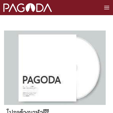
โปรดช้างนาฬาคีรี