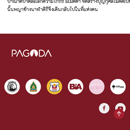
ปาณาติบาตละเลิกความโกรธ มีเมตตา จิตสร้างบุญกุศลไม่คิดเบี
นั้นพญาช้างนาฬาคิรีจึงเดินกลับไปในที่แห่งตน