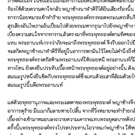
ภาพต่อเนื่อง ในขณะนั้นเองมีทารกน้อยคนหนึ่งได้พลัดหลงกับมา
ร้องไห้ด้วยความตกใจกลัว พญาช้างนาฬาคิรีได้ยินเสียงร้องนั้น จ
ทารกน้อยหมายเข้าทำร้าย พระพุทธองค์ทรงทอดพระเนตรเห็นจึ
สุรเสียงอันไพเราะอันเปี่ยมไปด้วยพระมหากรุณาไปยังพญาช้าง
เบี่ยงความสนใจจากทารกแล้วตรงมาที่พระพุทธองค์ตามทิศของพ
แทน พระอานนท์เกรงว่าภัยจะมาถึงพระพุทธองค์ จึงรีบออกไปยื
จะสกัดพญาช้างนาฬาคิรีที่อยู่ในอาการตกมันไว้โดยไม่คำนึงถึง
พระพุทธองค์ทรงตรัสห้ามพระอานนท์ให้ถอยหนี พระอานนท์ก็ม
ทางไหน ยังคงยืนประทับเบื้องหน้าพระพุทธองค์อยู่อย่างนั้น ดั
สมณะรูปหนึ่งยืนชิดกับพระพุทธองค์ซึ่งแทนด้วยเสาที่ล้อมด้วยไ
สมณะรูปนั้นคือพระอานนท์
แต่ด้วยพุทธานุภาพและพระเมตตาของพระพุทธองค์ พญาช้างจึง
อาการดุร้าย มึนเมาก็มลายหายไปสิ้น จากที่วิ่งหมายจะทำร้ายก
เยื้องย่างเข้ามาหมอบลงถวายความเคารพแทบพระยุคลบาทดั
ครั้งนั้นพระพุทธองค์ทรงโปรดประทานโอวาทแก่พญาช้าง ให้