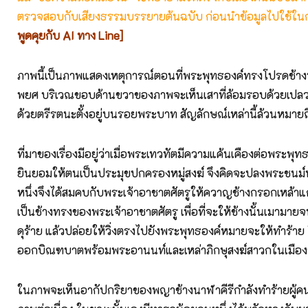
ตรวจสอบกับเสียงธรรมบรรยายต้นฉบับ ก่อนนำข้อมูลไปใช้ในก
พูดคุยกับ AI ทาง Line]
ภาพนี้เป็นภาพแสดงเหตุการณ์ตอนที่พระพุทธองค์ทรงโปรดช้า
พยศ บริเวณขอบด้านขวาของภาพจะเห็นเสาที่ล้อมรอบด้วยเป
ด้วยตรีรตนะตั้งอยู่บนรอยพระบาท สัญลักษณ์เหล่านี้ล้วนหมายถ
ที่มาของเรื่องมีอยู่ว่าเมื่อพระเทวทัตมีความแค้นเคืองต่อพระพุทธ
ยินยอมให้ตนเป็นประมุขปกครองหมู่สงฆ์ จึงคิดจะปลงพระชนม์พร
หนึ่งจึงได้สมคบกับพระเจ้าอาชาตศัตรูให้ควาญช้างกรอกเหล้าแก
เป็นช้างทรงของพระเจ้าอาชาตศัตรู เพื่อที่จะให้ช้างนั้นเมามายจน
ดุร้าย แล้วปล่อยให้วิ่งตรงไปยังพระพุทธองค์หมายจะให้ทำร้า
ออกบิณฑบาตพร้อมพระอานนท์และเหล่าภิกษุสงฆ์สาวกในเมือ
ในภาพจะเห็นอากัปกริยาของพญาช้างนาฬาคีรีกำลังทำร้ายผู้ค