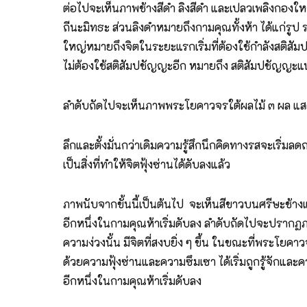
ต่อไปจะเห็นภาพช้างสีดำ ลิงสีดำ และเปลวเพลิงกองใหญ
ถีนะมิทธะ ส่วนลิงดำหมายถึงกามคุณทั้งห้า ได้แก่รูป 
ใหญ่หมายถึงจิตในระยะแรกเริ่มที่ต้องใช้กำลังสติสั
ไม่ต้องใช้สติสัมปชัญญะอีก หมายถึง สติสัมปชัญญะ
ลำดับถัดไปจะเห็นภาพพระโยคาวจรใต้ผลไม้ ๓ ผล แสดงให้
ลึกและตั้งมั่นกว่าเดิมความรู้สึกนึกคิดทางรสจะเริ่ม
เป็นสิ่งที่ทำให้จิตฟุ้งซ่านได้ดับลงแล้ว
ภาพนับจากขั้นนี้เป็นต้นไป จะเห็นสีขาวบนศรีษะช้าง
อีกหนึ่งในกามคุณห้าเริ่มดับลง ลำดับถัดไปจะปรากฏภ
ความง่วงนั้น มีจิตที่สงบยิ่ง ๆ ขึ้น ในขณะที่พระโยค
ด้วยความฟุ้งซ่านและความซึมเซา ได้เริ่มถูกรู้จักแล
อีกหนึ่งในกามคุณห้าเริ่มดับลง