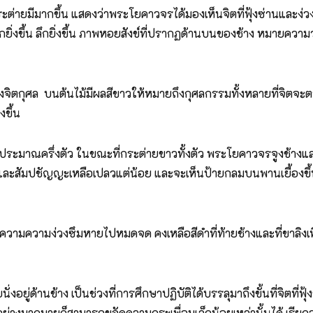
ต่ายมีมากขึ้น แสดงว่าพระโยคาวจรได้มองเห็นจิตที่ฟุ้งซ่านและง่วง
่งขึ้น ลึกยิ่งขึ้น ภาพหอยสังข์ที่ปรากฏด้านบนของช้าง หมายความว่
ตกุศล บนต้นไม้มีผลสีขาวให้หมายถึงกุศลกรรมทั้งหลายที่จิตจะตระห
งขึ้น
กประมาณครึ่งตัว ในขณะที่กระต่ายขาวทั้งตัว พระโยคาวจรจูงช้างและ
ิและสัมปชัญญะเหลือเปลวแต่น้อย และจะเห็นป้ายกลมบนพานเยื้องขึ้น
ความความง่วงซึมหายไปหมดจด คงเหลือสีดำที่ท้ายช้างและที่ขาลิงเพีย
งอยู่ด้านข้าง เป็นช่วงที่การศึกษาปฏิบัติได้บรรลุมาถึงขั้นที่จิต
อย่างมากมายก็สามารถขจัดความกระเพื่อมเล็กน้อยเหล่านั้นได้ เรียก