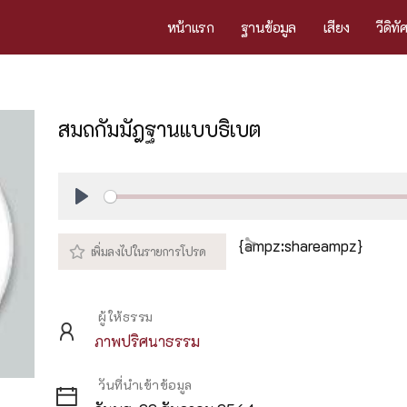
หน้าแรก
ฐานข้อมูล
เสียง
วีดิทั
สมถกัมมัฎฐานแบบธิเบต
Play
{ampz:shareampz}
ผู้ให้ธรรม
ภาพปริศนาธรรม
วันที่นำเข้าข้อมูล