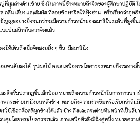
่ที่มุมล่างด้านซ้าย ซึ่งในภาพนี้ช้างหมายถึงจิตของผู้ศึกษาปฏิบัต
รส กลิ่น เสียง และสัมผัส ที่คอยซักพาจิตให้ฟุ้งซ่าน หรือเรียกว่า
มปชัญญะอย่างยิ่งจนกว่าจะมีความก้าวหน้าของสมาธิในระดับที่สูงขึ้
แนบแน่นสนิทกับดวงจิตแล้ว
เห็นถึงเมื่อจิตสงบยิ่ง ๆ ขึ้น มีสมาธินิ่ง
ลดถอยจนดับลงได้ รูปผลไม้ ๓ ผล เหนือพระโยคาวจรหมายถึงรสทางลิ้นที่
และลิงเริ่มปรากฏขึ้นเล็กน้อย หมายถึงความก้าวหน้าในการภาวนา ผ้า
าพกระต่ายมานั่งบนหลังช้าง หมายถึงความง่วงซึมหรือเรียกว่าถีนมิ
าวจรใช้เชือกคือสติผูกช้างได้แล้ว ช้าง ลิงและกระต่ายหันหน้าที่เ
ะควบคุมโดยพระโยคาวจรแล้ว ภาพเหนือหัวลิงมีฉิ่งคู่หนึ่ง หมายความถ