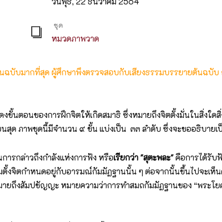
วันพุธ, 22 ธันวาคม 2564
ชุด
หมวดภาพวาด
ต้นฉบับมากที่สุด ผู้ศึกษาพึงตรวจสอบกับเสียงธรรมบรรยายต้นฉบับ
งขั้นตอนของการฝึกจิตให้เกิดสมาธิ ซึ่งหมายถึงจิตตั้งมั่นในสิ่งใด
นบนสุด ภาพชุดนี้มีจำนวน ๙ ขั้น แบ่งเป็น ๓๓ ลำดับ ซึ่งจะขออธิบายเ
็นการกล่าวถึงกำลังแห่งการฟัง หรือ
เรียกว่า "สุตะพละ"
คือการได้รับฟ
ั้งจิตกำหนดอยู่กับอารมณ์กัมมัฏฐานนั้น ๆ ต่อจากนั้นขึ้นไปจะเห็นค
กหมายถึงสัมปชัญญะ หมายความว่าการทำสมถกัมมัฏฐานของ “พระโยคา