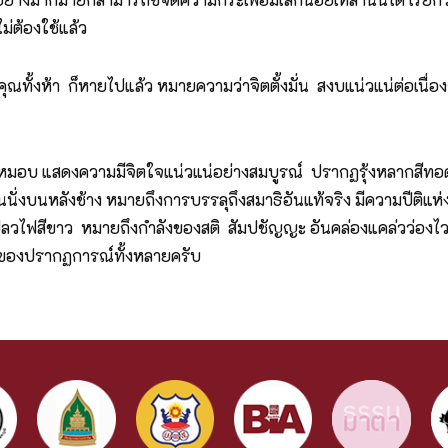
่ต้องใช้แล้ว
ุณทั้งห้า ก็หายไปแล้ว หมายความว่าจิตตั้งมั่น สงบแน่วแน่ต่อเนื่อง
วที่หมอบ แสดงความมีจิตใจแน่วแน่อย่างสมบูรณ์ ปรากฏรุ้งหลา
นั่งบนหลังช้าง หมายถึงการบรรลุถึงสมาธิอันแท้จริง มีความปีติแห่
ปลวไฟสีขาว หมายถึงกำลังของสติ สัมปชัญญะ อันคล่องแคล่วว่องไวข
ะของปรากฏการณ์ทั้งหลายครับ