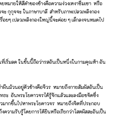
ิ โดยหมายให้สีดำของช้างคือความง่วงเหงาซึมเซา หรือ
อุทธัจจะ กุกุจจะ ในภาษาบาลี สำหรับภาพเปลวเพลิงกอง
นเรื่อยๆ เปลวเพลิงกองใหญ่นี้จะค่อย ๆ เล็กลงจนหมดไป
เริ่มลด ในขั้นนี้ถือว่ารสอันเป็นหนึ่งในกามคุณห้า อัน
ผืนม้วนอยู่ตัวช้างคือจีวร หมายถึงกายสัมผัสอันเป็น
ทธะ อันพระโยคาวจรได้รู้จักแล้วและลงมือขจัดซึ่ง
ป็นสีขาวมากขึ้นไปหาพระโยคาวจร หมายถึงจิตที่ประกอบ
ึงความรับรู้โดยการได้ยินหรือเรียกว่าโสตผัสสะอันเป็น