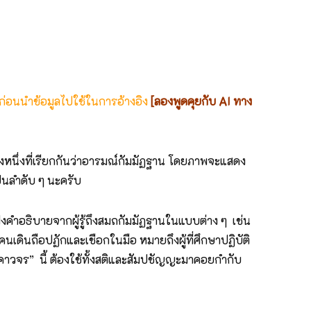
 ก่อนนำข้อมูลไปใช้ในการอ้างอิง
[ลองพูดคุยกับ AI ทาง
สิ่งหนึ่งที่เรียกกันว่าอารมณ์กัมมัฏฐาน โดยภาพจะแสดง
ป็นลำดับ ๆ นะครับ
ังคำอธิบายจากผู้รู้ถึงสมถกัมมัฏฐานในแบบต่าง ๆ เช่น
นเดินถือปฏักและเชือกในมือ หมายถึงผู้ที่ศึกษาปฏิบัติ
วจร” นี้ ต้องใช้ทั้งสติและสัมปชัญญะมาคอยกำกับ