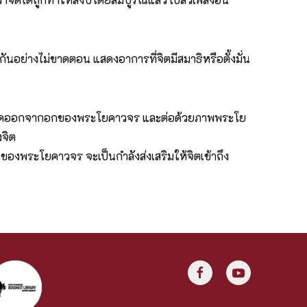
กันอย่างไม่ขาดตอน แสดงอาการที่จิตมีสมาธิหรือตั้งมั่น
กสีทอดออกจากอกของพระโยคาวจร และต่อด้วยภาพพระโย
งจิต
องพระโยคาวจร จะเป็นกำลังส่งเสริมให้จิตเข้าถึง