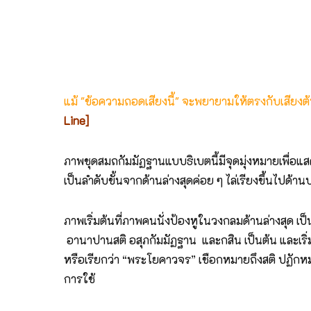
แม้ "ข้อความถอดเสียงนี้" จะพยายามให้ตรงกับเสียง
Line]
ภาพชุดสมถกัมมัฏฐานแบบธิเบตนี้มีจุดมุ่งหมายเพื่อแสด
เป็นลำดับขั้นจากด้านล่างสุดค่อย ๆ ไล่เรียงขึ้นไปด้า
ภาพเริ่มต้นที่ภาพคนนั่งป้องหูในวงกลมด้านล่างสุด เป
อานาปานสติ อสุภกัมมัฏฐาน และกสิน เป็นต้น และเริ่มต
หรือเรียกว่า “พระโยคาวจร” เชือกหมายถึงสติ ปฏั
การใช้