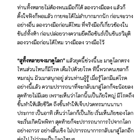
ท่านทั้งหลายไม่ต้องพนมมือก็ได้ ลองวางมือลง แล้วก็
ตั้งใจฟังก็พอแล้ว กายจะได้ไม่ลำบากมากนัก ก่อนจะวาง
อย่างอื่น ลองวางมือก่อนดีไหม ที่จริงมือก็เกี่ยวข้องใน
ขันธ์ทั้งห้า ก่อนปล่อยวางความยึดถือขันธ์เป็นขันธวิมุติ
ลองวางมือก่อนได้ไหม วางมือลง วางมือไว้
“สูทั้งหลายจงมาดูโลก”
แล้วยุคนี้ช่วงนี้นะ มาดูโลกตรง
ไหนส่วนไหนก็มีโรค เต็มไปด้วยโรค ทีนี้พวกคนเขลาก็
หมกมุ่น มัวเมาสนุกอยู่ ส่วนท่านผู้รู้ เมื่อรู้โลกมีแต่โรค
อย่างนี้แล้ว ความปรารถนาที่จะกลับมาสู่โลกก็จะน้อยลง
สุดท้ายไม่มีเลย เพราะเห็นว่าโลกนั้นเป็นภัยใหญ่ มีโรคถึง
ขั้นทำให้เสียชีวิต ถึงขั้นทำให้เจ็บปวดทรมานนานา
ประการ เป็นอาทิ เห็นว่าโลกก็เป็นภัย เริ่มเห็นภัยของโลก
จะเริ่มเกิดนิพพิทา สุดท้ายก็จะปรารถนาการไปจากโลก
อย่างถาวร อย่างสิ้นเชิง ไม่ปรารถนาการกลับมาสู่โลกอีก
ต่อไป ไม่ว่าจะเป็นโลกไหนๆ