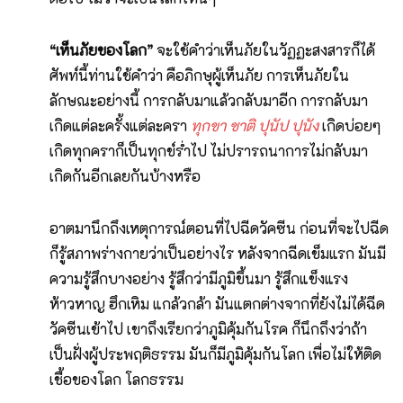
“เห็นภัยของโลก”
จะใช้คำว่าเห็นภัยในวัฏฏะสงสารก็ได้
ศัพท์นี้ท่านใช้คำว่า คือภิกษุผู้เห็นภัย การเห็นภัยใน
ลักษณะอย่างนี้ การกลับมาแล้วกลับมาอีก การกลับมา
เกิดแต่ละครั้งแต่ละครา
ทุกขา ชาติ ปุนัป ปุนัง
เกิดบ่อยๆ
เกิดทุกคราก็เป็นทุกข์ร่ำไป ไม่ปรารถนาการไม่กลับมา
เกิดกันอีกเลยกันบ้างหรือ
อาตมานึกถึงเหตุการณ์​ตอนที่ไปฉีดวัคซีน ก่อนที่จะไปฉีด
ก็รู้สภาพร่างกายว่าเป็นอย่างไร หลังจากฉีดเข็มแรก มันมี
ความรู้สึกบางอย่าง รู้สึกว่ามีภูมิขึ้นมา รู้สึกแข็งแรง
ห้าวหาญ ฮึกเหิม แกล้วกล้า มันแตกต่างจากที่ยังไม่ได้ฉีด
วัคซีนเข้าไป เขาถึงเรียกว่าภูมิคุ้มกันโรค ก็นึกถึงว่าถ้า
เป็นฝั่งผู้ประพฤติธรรม มันก็มีภูมิคุ้มกันโลก เพื่อไม่ให้ติด
เชื้อของโลก โลกธรรม