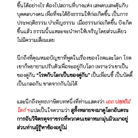
ขึ้นได้อย่างไร ต้องไปสถานที่บางแห่ง เสพคบเสพคุ้นกับ
บุคคลบางคน เพื่อที่จะได้ยังธรรมให้ก่อเกิดขึ้น เป็นการ
ประพฤติธรรม บำเพ็ญธรรม เมื่อธรรมก่อเกิดขึ้น บังเกิด
ขึ้นแล้ว ธรรมนั้นแหละจะนำพาให้เจริญโดยส่วนเดียว
ไม่มีความเสื่อมเลย
นึกถึงที่คุณหมอบัญชาที่พูดในเรื่องของโรคและโลก โรค
เขาก็พยายามปรับตัวเพื่อจะอยู่กับโลก เพราะว่าเขาเป็น
ของคู่กัน
“โรคกับโลกเป็นของคู่กัน”
เป็นเพื่อนซี้ เป็นบัดดี้
เป็นเกลอกัน ขาดจากกันไม่ได้
และนึกถึงพุทธภาษิตบทหนึ่งที่ท่านแสดงว่า
เอถ ปสฺสถิมํ
โลกํ ฯ
แปลเป็นใจความว่า
สูทั้งหลายจงมาดูโลกอันตระ
การอันวิจิตรดุจราชรถที่พวกคนเขลาหมกมุ่นมัวเมาอยู่
ส่วนท่านผู้รู้หาข้องอยู่ไม่