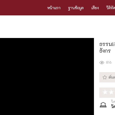
หน้าแรก
ฐานข้อมูล
เสียง
วีดิทั
ธรรมli
ธังกร
816
วั
ว