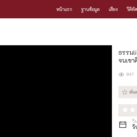
หน้าแรก
ฐานข้อมูล
เสียง
วีดิทั
ธรรมlif
จนเขาค
847
วั
ว