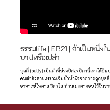
ธรรมlife | EP.21 | ถ้าเป็นหนึ่ง
บาปหรือเปล่า
บุลลี่ (bully) เป็นคำที่ช่วงปีสองปีมานี่เราได
คนฆ่าตัวตายเพราะเจ็บช้ำน้ำใจจากการถูกบุลลี่
อาจารย์ไพศาล วิสาโล ท่านเมตตาตอบไว้ในรายก