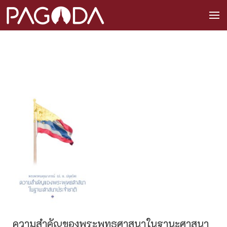
ความสำคัญของพระพุทธศาสนาในฐานะศาสนา