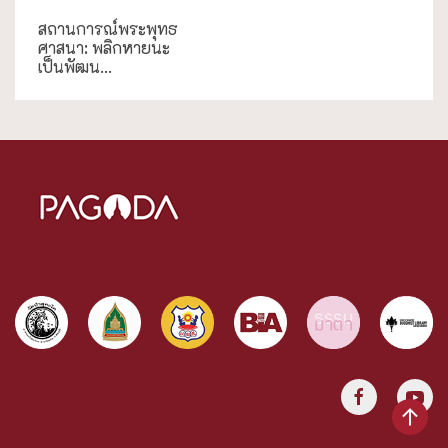
สถานการณ์พระพุทธ
ศาสนา: พลิกหายนะ
เป็นพัฒน...