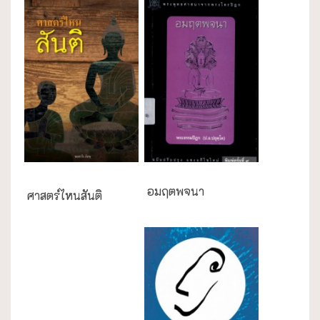
ความสุข/สุขภาพ
อมฤตพจนา
ศาสตร์ไหนสันติ