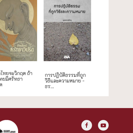
ธรรมะใกล้มือ
งไทยจะวิกฤต ถ้า
การปฏิบัติธรรมที่ถูก
ทยมีศรัทธา
วิธีและความหมาย -
ิต
ธร...