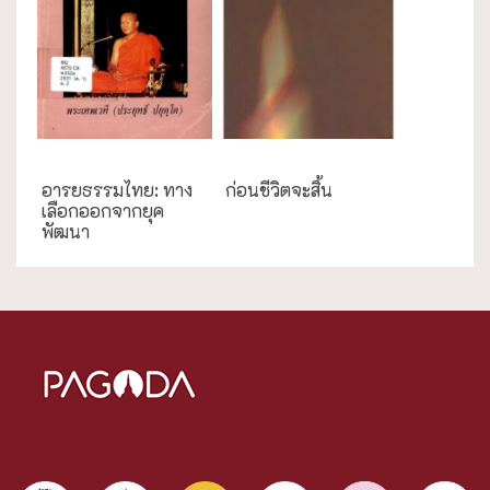
การศึกษา
ความสุข/สุขภาพ
อารยธรรมไทย: ทาง
ก่อนชีวิตจะสิ้น
เลือกออกจากยุค
พัฒนา