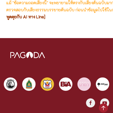
แม้ "ข้อความถอดเสียงนี้" จะพยายามให้ตรงกับเสียงต้นฉบับมากที่
ตรวจสอบกับเสียงธรรมบรรยายต้นฉบับ ก่อนนำข้อมูลไปใช้ในก
พูดคุยกับ AI ทาง Line]