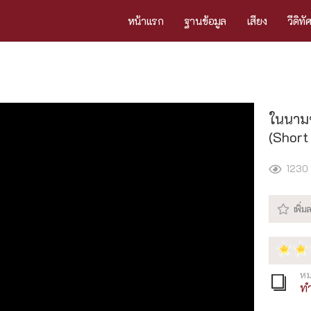
หน้าแรก
ฐานข้อมูล
เสียง
วีดิทั
ในนามข
(Short
1230
หม
ท