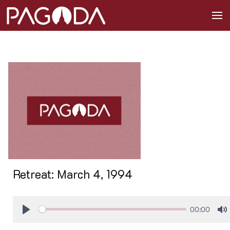
Retreat: March 4, 1994
59:33
Play
M