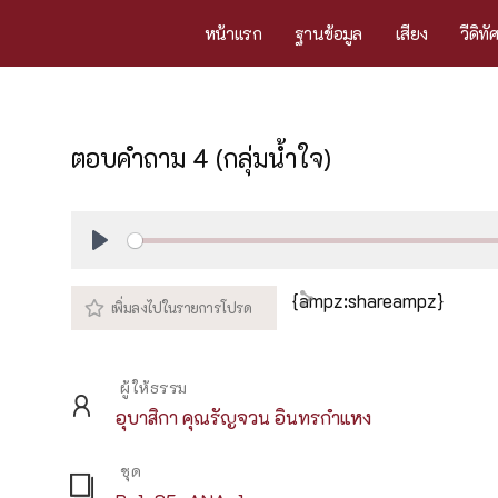
หน้าแรก
ฐานข้อมูล
เสียง
วีดิทั
ตอบคำถาม 4 (กลุ่มน้ำใจ)
Play
{ampz:shareampz}
ผู้ให้ธรรม
อุบาสิกา คุณรัญจวน อินทรกำแหง
ชุด