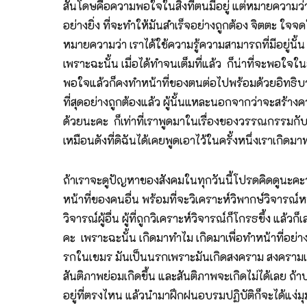
สันโดษคือความพอใจในสิ่งที่ตนมีอยู่ แต่หมายความว่า ส
อย่างยิ่ง ที่จะทำให้มันสำเร็จอย่างถูกต้อง จิตตะ ใจจดใจ
หมายความว่า เราได้ใช้ความรู้ความสามารถที่มีอยู่นั้น 
เพราะฉะนั้น เมื่อได้ทำจนเต็มที่แล้ว ก็น่าที่จะพอใจใน
พอใจแล้วก็คงทำหน้าที่ของตนต่อไปพร้อมด้วยอิทธิบาทสี
ที่สุดอย่างถูกต้องแล้ว ผู้นั้นแหละนอกจากว่าจะสร้างควา
ด้วยนะคะ ก็เท่าที่เราพูดมาในเรื่องของวรรณกรรมกับธ
เหมือนดังที่ดิฉันได้เคยพูดเอาไว้ในครั้งหนึ่งเราเกิดมา
ถ้าเราจะดูปัญหาของสังคมในทุกวันนี้โปรดคิดดูนะคะว่า
หน้าที่ของคนอื่น พร้อมที่จะวิเคราะห์วิพากษ์วิจารณ์ห
วิจารณ์ผู้อื่น ผู้ที่ถูกวิเคราะห์วิจารณ์ก็โกรธขึ้ง แล
คะ เพราะฉะนั้น เกิดมาทำไม เกิดมาเพื่อทำหน้าที่อย่างถู
รกในเขมร มันเป็นนรกเพราะมันเกิดสงคราม สงครามเกิ
สันติภาพย่อมเกิดขึ้น และสันติภาพจะเกิดไม่ได้เลย 
อยู่ที่ตรงไหน แล้วนำมาฝึกฝนอบรมปฏิบัติก็จะได้แง่มุม