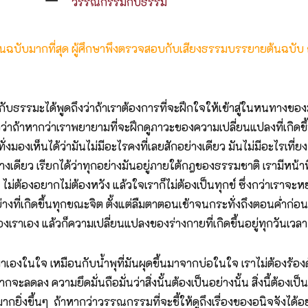
วรรณกรรมกับธรรม
ต้นฉบับมากที่สุด ผู้ศึกษาพึงตรวจสอบกับเสียงธรรมบรรยายต้นฉบับ
ธรรมะได้พูดถึงว่าถ้าเราต้องการที่จะฝึกใจให้เข้าสู่ในหนทางของม
ว่าถ้าหากว่าเราพยายามที่จะฝึกดูภาวะของความเปลี่ยนแปลงที่เกิดข
งเห็นได้ว่ามันไม่มีอะไรคงที่เลยสักอย่างเดียว มันไม่มีอะไรเที่ยง 
างเดียว เรียกได้ว่าทุกอย่างมันอยู่ภายใต้กฎของธรรมชาติ เรามีหน้าที่แ
ม่ต้องอยากไม่ต้องหวัง แล้วใจเราก็ไม่ต้องเป็นทุกข์ ซึ่งกว่าเราจะห
งที่เกิดขึ้นทุกขณะจิต ตั้งแต่ลืมตาตอนเช้าจนกระทั่งถึงตอนค่ำก่อ
วของเราเอง แล้วก็ความเปลี่ยนแปลงของร่างกายที่เกิดขึ้นอยู่ทุกวันเ
ึ้นมาเองในใจ เหมือนกับน้ำพุที่มันผุดขึ้นมาจากบ่อในใจ เราไม่ต้องร้อ
ากจะลดลง ความยึดมั่นถือมั่นว่าสิ่งนั้นต้องเป็นอย่างนั้น สิ่งนี้ต้อ
ขึ้นๆ ถ้าหากว่าวรรณกรรมที่จะชี้ให้ดูถึงเรื่องของอนิจจังได้อย่างช