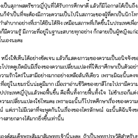
งเป็นสุภาพสตรีชาวญี่ปุ่นที่ได้รับการศึกษาดี แล้วก็มีโอกาสได้เป็นถึ
นก็จำเป็นที่จะต้องมีภาวะความเป็นไปในสภาวะของผู้ที่ตกเป็นนักโทษส
กำลำบากอย่างที่เราได้ยินได้ฟัง เหมือนสภาพที่เกิดขึ้นในประเทศเพ
็มีความรู้ มีภาวะที่อยู่ในฐานะสบายทุกอย่าง ก็กลายเป็นผู้หญิงแก่อา
ั้นเองนะคะ
นึ่งให้เห็นได้อย่างชัดเจน แล้วก็แสดงภาวะของความเป็นอนิจจังของเหต
โปรดดูเถิดมันมีเรื่องของความเปลี่ยนแปลงที่ให้เราศึกษาเป็นตัวอย่
ีความรักใคร่ในสามีอย่างมากอย่างเหลือล้นทีเดียว เพราะมิฉะนั้นคงจ
ณะที่อยู่ในเขมรนั่นน่ะดูมีมาก เมื่อเราอ่านชีวิตของยาสึโกะไปเรามีคว
ระเทศญี่ปุ่นแล้วพอฟื้นขึ้น คือฟื้นทั้งกายฟื้นทั้งใจ ไม่ช้าเธอก็แต
องความเปลี่ยนแปลงใช่ไหมคะ เพราะฉะนั้นก็โปรดศึกษาเรื่องของความเป
ณ์ แต่เราไม่มีเวลาที่จะพูดกันในเรื่องของไตรลักษณ์ ฉะนั้นดิฉันจึง
างสายกลางได้มากยิ่งขึ้นเท่านั้น
องค์สมเด็จพระสัมมาสัมพุทธเจ้านี่นะคะ ถ้าเป็นพุทธประวัติสำหรับยุ