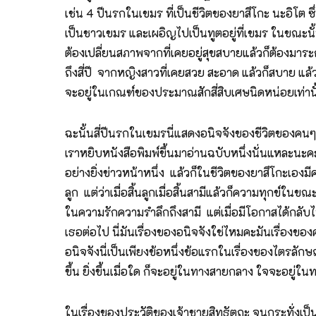
เช่น 4 ปีนรกในเขมร ที่เป็นชีวิตของยาสึโกะ นะอิโต ซึ่
เป็นชาวเขมร และเผอิญไปเป็นทูตอยู่ที่เขมร ในขณะนั้
ต้องเปลี่ยนสภาพจากที่เคยอยู่สุขสบายแล้วก็ต้องมาระ
ถึงสี่ปี จากหญิงสาวที่เคยสวย สะอาด แล้วก็สบาย แล้วก
จะอยู่ในเกณฑ์ของประมาณสักสี่สิบเศษนิดหน่อยเท่าน
ฉะนั้นสี่ปีนรกในเขมรนี่แสดงอนิจจังของชีวิตของคนๆ ห
เราหยิบหนังสือพิมพ์ขึ้นมาอ่านฉบับหนึ่งนั่นแหละนะคะ
อย่างยิ่งข่าวหน้าหนึ่ง แล้วก็ในชีวิตของยาสึโกะเองม
ลูก แต่ว่าเมื่อสิ้นลูกเมื่อสิ้นสามีแล้วก็ความทุกข์ในข
ในความรักความรำลึกถึงสามี แต่เมื่อมีโอกาสได้กลับไปป
เธอต่อไป นี่มันเรื่องของอนิจจังใช่ไหมคะมันเรื่องข
อนิจจังนี่เป็นเพียงข้อหนึ่งข้อแรกในเรื่องของไตรลักษ
ขึ้น ยิ่งขึ้นเมื่อใด ก็จะอยู่ในทางสายกลาง ใจจะอยู่ในท
ในเรื่องของประวัติของเจ้าชายสิทธัตถะ จนกระทั่งเป็น