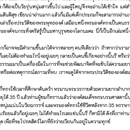
ต้องเป็นวัยรุ่นหนุ่มสาวขึ้นไป และผู้ใหญ่จึงจะอ่านได้เข้าใจ แต่สำห
ณสันติสุข เขียนน่าอ่านมาก แล้วก็แม้แต่เด็กประถมก็จะสามารถอ่านเข
ายเล่าเรื่องประวัติของพระพุทธองค์ เสมือนหนึ่งพระองค์ทรงเป็นคนธ
งค์จนกระทั่งตรัสรู้เป็นมหาบุรุษของโลกนะคะ นี่ก็เป็นอีกเล่มหนึ
มอยากก็อาจจะมีคำถามขึ้นมาได้จากหลายๆ คนทีเดียวว่า ถ้าหากว่าเ
ลยไม่ต้องทำอะไรนั่งอยู่เฉยๆ กลายเป็นคนขี้เกียจอย่างนั้นรึ หรือว
้ธรรมะมาเป็นเครื่องมือในการที่จะช่วยพัฒนาจิตที่จะขับไล่ความอ
ิตหรือต่อเหตุการณ์สภาวะที่พบ เราจะดูได้จากพระประวัติขององค์สมเ
ก็ทรงใช้เวลาที่ศึกษาค้นคว้า ทรมานพระวรกายด้วยความยากลำบากต่
นมายุได้ 35 ปี แล้วท่านผู้ชมก็ทราบแล้วว่าองค์สมเด็จพระบรมศาสดานั
หนุ่มแน่นในวัยฉกรรจ์ และพระองค์ทรงใช้ชีวิตหลังจาก 35 พรรษานั
้อยแล้วก็อยู่เฉยๆ ไม่ได้ทำอะไรเลยเช่นนั้นรึ ก็หามิได้ ดังที่เรา
ด เพื่อที่จะโปรดสัตว์โลกที่ยังว่ายเวียนกันอยู่ในความทุกข์