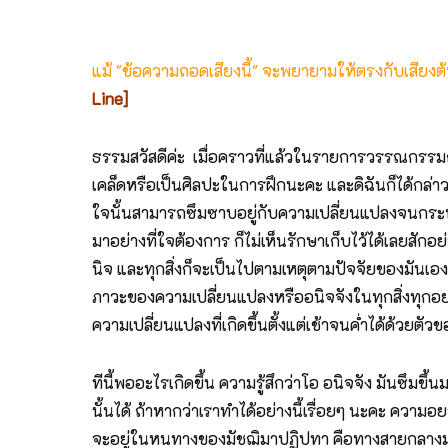
แม้ "ข้อความถอดเสียงนี้" จะพยายามให้ตรงกับเสียง
Line]
ธรรมสวัสดีค่ะ เมื่อคราวที่แล้วในรายการวรรณกรรมกับ
เคล็ดหรือเป็นศิลปะในการฝึกนะคะ และดิฉันก็ได้กล่าว
ใจนั้นสามารถซึมซาบอยู่กับความเปลี่ยนแปลงจนกระทั่งมอ
มาอย่างที่ใจต้องการ ก็ไม่เห็นรักษาเก็บไว้ได้เลยสักอย่
นิจ และทุกสิ่งก็จะเป็นไปตามเหตุตามปัจจัยของมันเอง ไ
ภาวะของความเปลี่ยนแปลงหรืออนิจจังในทุกสิ่งทุกอย่า
ความเปลี่ยนแปลงที่เกิดขึ้นตั้งแต่เช้าจนค่ำได้ด้วยตั
ทีนี้พออะไรเกิดขึ้น ความรู้สึกว่าโอ อนิจจัง มันซึมข
นั้นได้ ถ้าหากว่าเราทำได้อย่างนี้เรื่อยๆ นะคะ ความอย
จะอยู่ในหนทางของมัชฌิมาปฏิปทา คือทางสายกลางมากยิ่ง