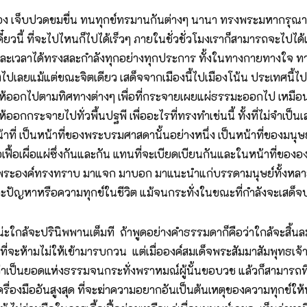
มอง เจ็บปวดขมขื่น ทนทุกข์ทรมานกันต่างๆ นานา ทรงพระมหากรุณ
างเดี๋ยวนี้ ที่จะไปไหนก็ไปได้เร็วๆ ภายในชั่วชั่วโมงเราก็สามารถจะ
ละเวลาได้ทรงสละกําลังทุกอย่างทุกประการ ทั้งในทางกายทางใจ ทาง
างไปเลยแม้แต่ขณะจิตเดียว เสด็จจากเมืองนี้ไปเมืองโน้น ประเทศน
้ออกไปตามทิศทางต่างๆ เพื่อที่กระจายเผยแผ่ธรรมะออกไป เหมือน
กกระจายไปทั่วพื้นปฐพี เพื่ออะไรที่ทรงทำเช่นนี้ ทั้งที่ไม่จำเป็นเ
าที่ เป็นหน้าที่ของพระบรมศาสดานั้นอย่างหนึ่ง เป็นหน้าที่ของมนุษย์อ
้อเฟื้อเผื่อแผ่ซึ่งกันและกัน แทนที่จะเบียดเบียนกันและในหน้าที่ขอ
้ที่พระองค์ทรงทราบ มาแจก มาบอก มาแนะนำแก่บรรดามนุษย์ทั้งหลายเพื
ะปัญหาหรือความทุกข์ในชีวิต แม้จนกระทั่งในขณะที่กำลังจะเสด็จ
ะใกล้จะปรินิพพานเต็มที ถ้าพูดอย่างคำธรรมดาก็คือว่าใกล้จะสิ้น
ี่จะห้ามไม่ให้เข้ามารบกวน แต่เมื่อองค์สมเด็จพระสัมมาสัมพุทธเจ้
็นยอดแห่งธรรมจนกระทั่งพราหมณ์ผู้นั้นขอบวช แล้วก็สามารถที่จะ
ื่องมืออันสูงสุด ที่จะฆ่าความอยากอันเป็นต้นเหตุของความทุกข์ให