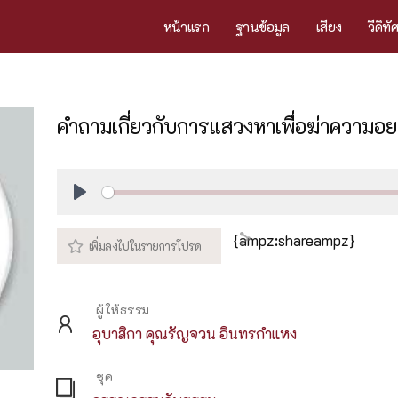
หน้าแรก
ฐานข้อมูล
เสียง
วีดิทั
คำถามเกี่ยวกับการแสวงหาเพื่อฆ่าความอ
Play
{ampz:shareampz}
ผู้ให้ธรรม
อุบาสิกา คุณรัญจวน อินทรกำแหง
ชุด