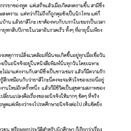
งภรรยาของทูต แต่เสร็จแล้วเมื่อเกิดสงครามขึ้น สามีซึ่ง
งคราม แต่ทว่าก็ไม่ถึงก็ถูกคุมขังเป็นนักโทษ แต่ก็
ื่อนบ้าน แล้วยาสึโกะ เขาต้องพบกับนรกในเขมรเป็นเวลา
ยุหกสิบปีภายในเวลาอันรวดเร็ว ทั้งๆ ที่อายุนั้นเพียง
ุการณ์สิ่งแวดล้อมที่มันจะเกิดขึ้นอยู่ทุกเมื่อเชื่อวัน
างเป็นอนิจจังอยู่ในหนังสือพิมพ์นั่นทุกวันโดยเฉพาะ
ะไม่มาแต่งงานกับสามีซึ่งเป็นชาวเขมร แล้วก็มีความรัก
ามรู้สึกเหมือนกับว่ายาสึโกะนี่คงจะจมหัวใจของเธอนี่อยู่
่งงานใหม่อีกครั้งหนึ่ง แล้วก็มีชีวิตเป็นสุขตามสภาพของ
ลี่ยนแปลงคือเรื่องของอนิจจังให้มากๆ ชัดๆ ที่จริง
ขอพูดแต่เพียงว่าจงโปรดศึกษาอนิจจังต่อไป เห็นชัดยิ่ง
วชน หรือพุทธประวัติสำหรับนักศึกษา ก็เรียกว่าเรื่อง