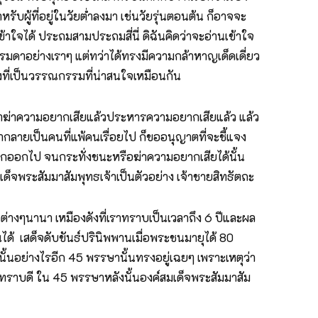
รับผู้ที่อยู่ในวัยต่ำลงมา เช่นวัยรุ่นตอนต้น ก็อาจจะ
้าใจได้ ประถมสามประถมสี่นี่ ดิฉันคิดว่าจะอ่านเข้าใจ
รรมดาอย่างเราๆ แต่ทว่าได้ทรงมีความกล้าหาญเด็ดเดี่ยว
่งที่เป็นวรรณกรรมที่น่าสนใจเหมือนกัน
รามาฆ่าความอยากเสียแล้วประหารความอยากเสียแล้ว แล้ว
่ากลายเป็นคนที่แพ้คนเรื่อยไป ก็ขออนุญาตที่จะชี้แจง
ยากออกไป จนกระทั่งชนะหรือฆ่าความอยากเสียได้นั้น
ด็จพระสัมมาสัมพุทธเจ้าเป็นตัวอย่าง เจ้าชายสิทธัตถะ
างๆนานา เหมืองดังที่เราทราบเป็นเวลาถึง 6 ปีและผล
้นได้ เสด็จดับขันธ์ปรินิพพานเมื่อพระชนมายุได้ 80
้นอย่างไรอีก 45 พรรษานั้นทรงอยู่เฉยๆ เพราะเหตุว่า
ท่านทราบดี ใน 45 พรรษาหลังนั้นองค์สมเด็จพระสัมมาสัม