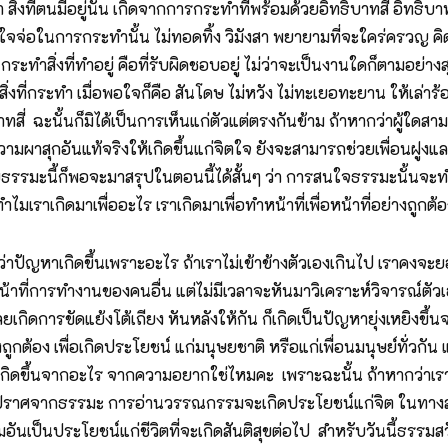
ิ่งที่ตนมีอยู่นั้น เกิดจากการกระทำที่พร้อมด้วยอิทธิบาทสี่ อิทธิบา
จ่อในการกระทำนั้น ไม่ทอดทิ้ง วิมังสา พยายามที่จะใคร่ครวญ คิดหาวิธีที
กระทำสิ่งที่ทำอยู่ คือที่รับผิดชอบอยู่ ไม่ว่าจะเป็นงานใดก็ตามอย่าง
สิ่งที่กระทำ เมื่อพอใจก็คือ สันโดษ ไม่หวัง ไม่ทะเยอทะยาน ให้เล่าร้
่ ฉะนั้นก็มิได้เป็นการเห็นแก่ตัวแต่ตรงกันข้าม ถ้าหากว่าผู้ใดสาม
มผาสุกอันแท้จริงให้เกิดขึ้นแก่จิตใจ ยังจะสามารถช่วยเพื่อนฝูงและผู้ที
รรมะนี้ก็พอจะมาสรุปในตอนนี้ได้สั้นๆ ว่า การสนใจธรรมะนั้นจะทำให
ทำไมเราเกิดมาเพื่ออะไร เราเกิดมาเพื่อทำหน้าที่เพื่อหน้าที่อย่างถูกต
ปัญหาเกิดขึ้นเพราะอะไร ถ้าเราไม่เข้าข้างตัวเองเกินไป เราคงจะยอม
น้าที่การทำงานของคนอื่น แต่ไม่มีเวลาจะหันมาวิเคราะห์วิจารณ์ตัวเอ
้วก็เลยเกิดการขัดแย้งโต้เถียง หันหลังให้กัน ก็เกิดเป็นปัญหายุ่งเหยิง
กต้อง เพื่อเกิดประโยชน์ แก่มนุษยชาติ หรือแก่เพื่อนมนุษย์ทั่วกัน แล้ว
ดขึ้นจากอะไร จากความอยากใช่ไหมคะ เพราะฉะนั้น ถ้าหากว่าเรากำจั
ถ้าปราศจากธรรมะ การอ่านวรรณกรรมจะเกิดประโยชน์แก่จิต ในทางสติ
อันเป็นประโยชน์แก่ชีวิตที่จะเกิดสันติสุขต่อไป สำหรับวันนี้ธรรมสว