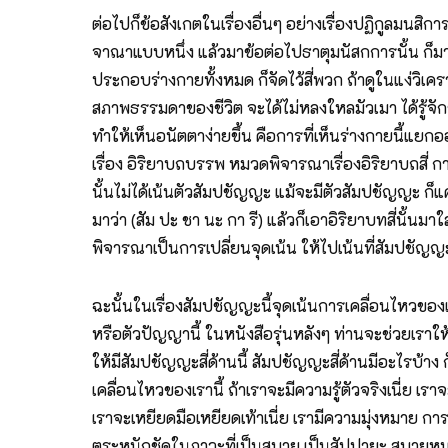
ต่อไปก็ข้อสังเกตในเรื่องอื่นๆ อย่างเรื่องปฏิกูลมน
จาณาแบบหนึ่ง แล้วมาข้อต่อไปธาตุมนัสกการนั้น ก็ม
ประกอบร่างกายทั้งหมด ก็จัดไว้สี่พวก ถ้าดูในแง่วิเ
สภาพธรรมดาของชีวิต จะได้ไม่หลงใหลมัวเมา ได้รู้จัก
ทำให้เห็นอนัตตาง่ายขึ้น คือการที่เห็นร่างกายนี้แ
เรื่อง อิริยาบถบรรพ หมวดพิจารณาเรื่องอิริยาบถสี่ การ
นั้นไม่ได้เน้นตัวสัมปชัญญะ แม้จะมีตัวสัมปชัญญะ ก็แค่
มาว่า (สัม ปะ ชา นะ กา รี) แล้วก็เอาอิริยาบทสี่นั้น
พิจารณาเป็นการเปลี่ยนจุดเน้น ให้ไปเน้นที่สัมปชัญญ
ฉะนั้นในเรื่องสัมปชัญญะนี้จุดเน้นการเคลื่อนไหวของเ
หรือตัวปัญญานี้ ในหนังสือรุ่นหลังๆ ท่านจะช่วยเราให
ให้มีสัมปชัญญะสี่ด้านนี้ สัมปชัญญะสี่ด้านมีอะไรบ้า
เคลื่อนไหวของเรานี้ ถ้าเราจะมีความรู้ตัวจริงเนี่ย 
เราจะเหยียดมือเหยียดเท้าเนี่ย เรามีความมุ่งหมาย 
ตระหนักชัดในภาวะที่เป็นสบาย เป็นสัปปายะ สบายหมาย