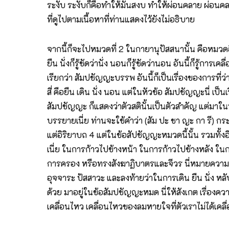
ระงับ ระงับก็คือทำให้มันสงบ ทำให้ผ่อนคลาย ผ่อนค
ที่ดูไปตามเนื้อหาที่ท่านแสดงไว้ยังไม่อธิบาย
จากนี้ก็จะไปหมวดที่ 2 ในกายานุปัสสนานั้น คือหมวดอิริ
ยืน นั่งก็รู้ชัดว่านั่ง นอนก็รู้ชัดว่านอน อันนี้ก็รู้การ
เรียกว่า สัมปชัญญะบรรพ อันนี้ก็เป็นเรื่องของการที่ว
สี่ คือยืน เดิน นั่ง นอน แต่ในหัวข้อ สัมปชัญญะนี่ เป็น
สัมปชัญญะ ก็แสดงว่าตัวสตินั้นเป็นตัวสำคัญ แต่มาในห
บรรยายเนี่ย ท่านจะใช้คำว่า (สัม ปะ ชา ญะ กา รี) กระ
แต่อิริยาบถ 4 แต่ในข้อสัปชัญญะหมวดนี้นั้น รวมทั้
เนี่ย ในการก้าวไปข้างหน้า ในการก้าวไปข้างหลัง ใ
การครอง หรือทรงสังฆาฏิบาตรและจีวร นี่หมายความว่า 
อุจจาระ ปัสสาวะ และลงท้ายว่าในการเดิน ยืน นั่ง หลับ 
ด้วย มาอยู่ในข้อสัมปชัญญะหมด นี่ให้สังเกต เรื่องคว
เคลื่อนไหว เคลื่อนไหวของลมหายใจที่ตัวเราไม่ได้เค