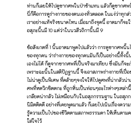
ท่านก็เลยให้ไปดูซากศพในป่าช้าแทน แล้วก็ดูซากศพนั้น
นี่ก็คือการดูร่างกายของตนเองทั่วตลอด ในแง่ว่าทุกส่วน
เราอย่างแท้จริงขนาดไหน เมื่อมาถึงจุดนี้ อาตมาก็จะใ
อสุภะนั้นมี 10 แต่ว่าในนวสีวถิกานั้นมี 9
ข้อสังเกตที่ 1 นั้นอาตมาพูดไปแล้วว่า การดูซากศพนั้น
ของทุกคน ว่าร่างกายของทุกคนมันก็เป็นอย่างนี้ทั้งนั้น 
เองไม่ได้ ก็ดูจากซากศพที่เป็นจริงมาเทียบ ซึ่งมันก็
เพราะฉะนั้นในสติปัฏฐานนี้ จึงเอาสภาพร่างกายที่เปื่
ไม่น่าดูเป็นพิเศษ ที่คล้ายๆจงใจให้ไปดูศพที่น่ากลัวน
ศพที่หตวิกขิตตกะ ที่ถูกหั่นเป็นท่อนๆอะไรต่างๆเหล่านี
เกลียดน่ากลัว ไม่เหมือนกับในอสุภกรรมฐาน ในอสุภกรร
นิมิตติดดี อย่างที่เคยพูดมาแล้ว ก็เลยไปเน้นเรื่องค
รู้ความเป็นไปของชีวิตตามสภาพธรรมดา ให้เห็นตามคติแห
ใส่ใจไว้