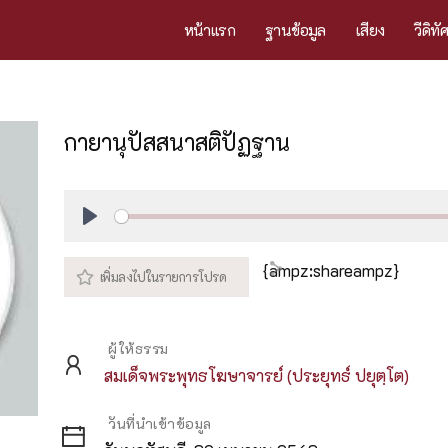
หน้าแรก
ฐานข้อมูล
เสียง
วีดิทั
กายานุปัสสนาสติปัฏฐาน
Play
{ampz:shareampz}
ผู้ให้ธรรม
สมเด็จพระพุทธโฆษาจารย์ (ประยุทธ์ ปยุตฺโต)
วันที่นำเข้าข้อมูล