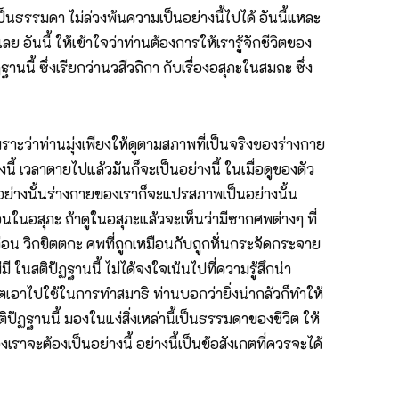
็นธรรมดา ไม่ล่วงพ้นความเป็นอย่างนี้ไปได้ อันนี้แหละ
ย อันนี้ ให้เข้าใจว่าท่านต้องการให้เรารู้จักชีวิตของ
นี้ ซึ่งเรียกว่านวสีวถิกา กับเรื่องอสุภะในสมถะ ซึ่ง
เพราะว่าท่านมุ่งเพียงให้ดูตามสภาพที่เป็นจริงของร่างกาย
งนี้ เวลาตายไปแล้วมันก็จะเป็นอย่างนี้ ในเมื่อดูของตัว
คตอย่างนั้นร่างกายของเราก็จะแปรสภาพเป็นอย่างนั้น
อนในอสุภะ ถ้าดูในอสุภะแล้วจะเห็นว่ามีซากศพต่างๆ ที่
งท่อน วิกขิตตกะ ศพที่ถูกเหมือนกับถูกหั่นกระจัดกระจาย
ี ในสติปัฏฐานนี้ ไม่ได้จงใจเน้นไปที่ความรู้สึกน่า
ิตเอาไปใช้ในการทำสมาธิ ท่านบอกว่ายิ่งน่ากลัวก็ทำให้
ปัฏฐานนี้ มองในแง่สิ่งเหล่านี้เป็นธรรมดาของชีวิต ให้
าจะต้องเป็นอย่างนี้ อย่างนี้เป็นข้อสังเกตที่ควรจะได้