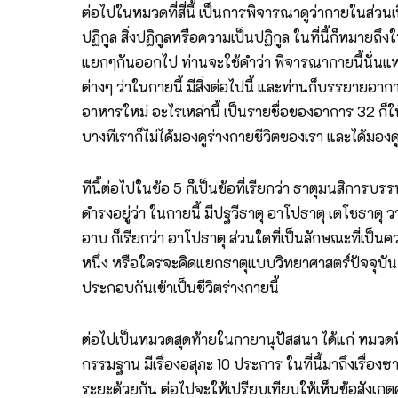
ต่อไปในหมวดที่สี่นี้ เป็นการพิจารณาดูว่ากายในส่วนเ
ปฏิกูล สิ่งปฏิกูลหรือความเป็นปฏิกูล ในที่นี้ก็หมายถ
แยกๆกันออกไป ท่านจะใช้คำว่า พิจารณากายนี้นั่นแหละ เ
ต่างๆ ว่าในกายนี้ มีสิ่งต่อไปนี้ และท่านก็บรรยายอากา
อาหารใหม่ อะไรเหล่านี้ เป็นรายชื่อของอาการ 32 ก็ใ
บางทีเราก็ไม่ได้มองดูร่างกายชีวิตของเรา และได้มอง
ทีนี้ต่อไปในข้อ 5 ก็เป็นข้อที่เรียกว่า ธาตุมนสิการบ
ดำรงอยู่ว่า ในกายนี้ มีปฐวีธาตุ อาโปธาตุ เตโชธาตุ วา
อาบ ก็เรียกว่า อาโปธาตุ ส่วนใดที่เป็นลักษณะที่เป็นค
หนึ่ง หรือใครจะคิดแยกธาตุแบบวิทยาศาสตร์ปัจจุบัน ก็
ประกอบกันเข้าเป็นชีวิตร่างกายนี้
ต่อไปเป็นหมวดสุดท้ายในกายานุปัสสนา ได้แก่ หมวดที่เ
กรรมฐาน มีเรื่องอสุภะ 10 ประการ ในที่นี้มาถึงเรื่อง
ระยะด้วยกัน ต่อไปจะให้เปรียบเทียบให้เห็นข้อสังเกตค