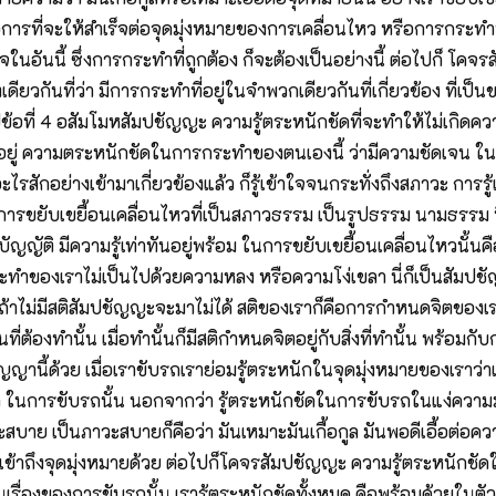
อการที่จะให้สำเร็จต่อจุดมุ่งหมายของการเคลื่อนไหว หรือการกระทำ
้าใจในอันนี้ ซึ่งการกระทำที่ถูกต้อง ก็จะต้องเป็นอย่างนี้ ต่อไปก
ยวกันที่ว่า มีการกระทำที่อยู่ในจำพวกเดียวกันที่เกี่ยวข้อง ที่เป็น
ไปข้อที่ 4 อสัมโมหสัมปชัญญะ ความรู้ตระหนักชัดที่จะทำให้ไม่เกิดคว
องอยู่ ความตระหนักชัดในการกระทำของตนเองนี้ ว่ามีความชัดเจน ใน
รสักอย่างเข้ามาเกี่ยวข้องแล้ว ก็รู้เข้าใจจนกระทั่งถึงสภาวะ การรู้เ
าการขยับเขยื้อนเคลื่อนไหวที่เป็นสภาวธรรม เป็นรูปธรรม นามธรรม นี
ญญัติ มีความรู้เท่าทันอยู่พร้อม ในการขยับเขยื้อนเคลื่อนไหวนั้นคื
ระทำของเราไม่เป็นไปด้วยความหลง หรือความโง่เขลา นี่ก็เป็นสัมป
ว ถ้าไม่มีสติสัมปชัญญะจะมาไม่ได้ สติของเราก็คือการกำหนดจิตของเร
องทำนั้น เมื่อทำนั้นก็มีสติกำหนดจิตอยู่กับสิ่งที่ทำนั้น พร้อมกับการท
าปัญญานี้ด้วย เมื่อเราขับรถเราย่อมรู้ตระหนักในจุดมุ่งหมายของเราว่าเ
กชัด ในการขับรถนั้น นอกจากว่า รู้ตระหนักชัดในการขับรถในแง่ความ
วะสบาย เป็นภาวะสบายก็คือว่า มันเหมาะมันเกื้อกูล มันพอดีเอื้อต่
การเข้าถึงจุดมุ่งหมายด้วย ต่อไปก็โคจรสัมปชัญญะ ความรู้ตระหนักชั
ในเรื่องของการขับรถนั้น เรารู้ตระหนักชัดทั้งหมด คือพร้อมด้วยในตั