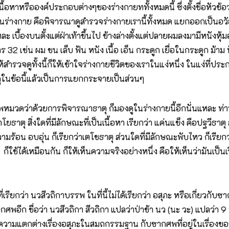
นื้อหาหรือองค์ประกอบต่างๆของร่างกายททั้งหมดนี้ ซึ่งตั้งชื่อหัวข
ึงในร่างกาย คือพิจารณาดูสำรวจร่างกายเรานี้ทั้งหมด แยกออกเป็นอวัยว
บื้องบนตั้งแต่ฝ่าเท้าขึ้นไป ข้างล่างตั้งแต่ปลายผมลงมามีหนังหุ้มอย
ร 32 เช่น ผม ขน เล็บ ฟัน หนัง เนื้อ เอ็น กระดูก เยื่อในกระดูก ม้าม 
ห้สำรวจดูทั้งนี้ก็ให้เข้าใจร่างกายชีวิตของเราในแง่หนึ่ง ในแง่ที
ดูในข้อนี้แล้วเป็นการแยกกระจายเป็นส่วนๆ
รรพหมวดว่าด้วยการพิจารณาธาตุ ก็มองดูในร่างกายนี้อีกนั่นแหละ ท่าน
โยธาตุ สิ่งใดที่มีลักษณะที่เป็นเนื้อหา เรียกว่า แค่นแข็ง คือปฐวีธา
วามร้อน อบอุ่น ก็เรียกว่าเตโชธาตุ ส่วนใดที่มีลักษณะพับไหว ก็เรียก
ใช้ได้เหมือนกัน ก็ให้เห็นความจริงอย่างหนึ่ง คือให้เห็นว่ามันเป็น
รียกว่า นวสีวถิกาบรรพ ในที่นี้ไม่ได้เรียกว่า อสุภะ หรือเกี่ยวกั
ซากศพอีก ชื่อว่า นวสีวถิกา สีวถิกา แปลว่าป่าช้า นว (นะ วะ) แปลว่า
วามแตกต่างเรื่องอสุภะในสมถกรรมฐาน กับซากศพที่อยู่ในเรื่องของสติป