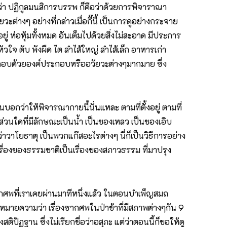
้อว่า ปฏิกูลมนสิการบรรพ ก็คือว่าด้วยการพิจาราณา
ะต่างๆ อย่างที่กล่าวเมื่อกี๊นี้ เป็นการดูอย่างกระจาย
ู่ ห่อหุ้มทั้งหมด อันเต็มไปด้วยสิ่งไม่สะอาด มีประการ
หัวใจ ตับ พังผืด ไต ลำไส้ใหญ่ ลำไส้เล็ก อาหารเก่า
่ประกอบด้วยองค์ประกอบหรืออวัยวะต่างๆมากมาย ซึ่ง
บอกว่าให้พิจารณากายนี้นั่นแหละ ตามที่ตั้งอยู่ ตามที่
ตุ ส่วนใดที่มีลักษณะเป็นน้ำ เป็นของเหลว เป็นของเอิบ
ว่าวาโยธาตุ เป็นพวกแก๊สอะไรต่างๆ นี่ก็เป็นวิธีการอย่าง
เรื่องของธรรมชาติเป็นเรื่องของสภาวธรรม ที่มาปรุง
บซากศพที่เราเคยผ่านมาทีหนึ่งแล้ว ในตอนบำเพ็ญสมถ
 9 หมายความว่า เรื่องซากศพในป่าช้าที่มีสภาพต่างๆกัน 9
ัฏฐาน ซึ่งไม่เรียกชื่อว่าอสุภะ แต่ว่าตอนนี้ก็ขอให้ดู