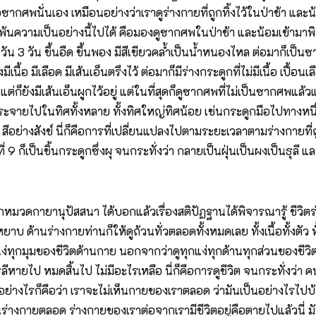
ซากศพนั่นเอง เหมือนอย่างว่าเราดูร่างกายที่ถูกทิ้งไว้ในป่าช้า และน
ล่วงพ้นความเป็นอย่างนี้ไปได้ คือมองดูซากศพในป่าช้า และน้อมเข้ามา
น 3 วัน ขึ้นอืด ขึ้นพอง มีสีเขียวคล้ำเป็นน้ำหนองไหล ต่อมาก็เป็นซาก
เนื้อ มีเลือด มีเส้นเอ็นตรึงไว้ ต่อมาก็มีร่างกระดูกที่ไม่มีเนื้อ เปื้อนเ
ด แต่ก็ยังมีเส้นเอ็นผูกไว้อยู่ แต่ในที่สุดก็ดูซากศพที่ไม่เป็นซากศพแล
ะจัดกระจายไปในทิศทั้งหลาย ทั้งทิศใหญ่ทิศน้อย เช่นกระดูกมือไปทางหน
 สีอย่างสังข์ นี่ก็คือการที่เปลี่ยนแปลงไปตามระยะเวลาตามร่างกายที่ถู
ี่ 9 ก็เป็นชิ้นกระดูกซึ่งผุ จนกระทั่งว่า กลายเป็นฝุ่นเป็นผงเป็นธุล
มจากหมวดกายานุปัสสนา ได้บอกแล้วเรื่องสติปัฏฐานได้พิจารณารู้ ชีวิตร
ี่หยาบ ด้านร่างกายท่านก็ให้ดูถ้วนทั่วตลอดทั้งหมดเลย ทั้งเนื้อทั้ง
กมุมของชีวิตด้านกาย นอกจากว่าดูทุกแง่ทุกด้านทุกส่วนของชีวิตที่เป็
ายไป หมดสิ้นไป ไม่มีอะไรเหลือ นี่ก็คือการดูชีวิต จนกระทั่งว่า คน
ดอย่างไรก็คือว่า เราจะไม่เห็นกายของเราตลอด ว่ามันเป็นอย่างไรไ
็นร่างกายตลอด ร่างกายของเราต่อจากเรามีชีวิตอยู่คือตายไปแล้วนี่ ม