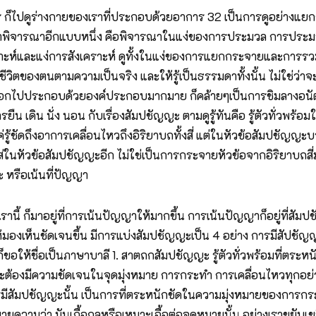
สิการ ก็ไปดูร่างกายของเราที่ประกอบด้วยอาการ 32 เป็นการดูอย่างแ
าพิจารณาอีกแบบหนึ่ง คือพิจารณาในแง่ของการประมวล การประมวลเป็น
คราะห์และแง่การสังเคราะห์ ดูทั้งในแง่ของการแยกกระจายและการรวม 
ชีวิตของตนตามความเป็นจริง และให้รู้เป็นธรรมดาทั้งนั้น ไม่ใช่ว่า
ยกออกไปประกอบด้วยองค์ประกอบมากมาย ก็คล้ายๆเป็นการชิมลางอนัตตาไ
ยืน เดิน นั่ง นอน กับเรื่องสัมปชัญญะ ตามดูรู้ทันคือ รู้ตัวทั่วพร้อ
รู้ชัดถึงอาการเคลื่อนไหวถึงอิริยาบถทั้งสี่ แต่ในหัวข้อสัมปชัญญะบรร
มาใส่ในหัวข้อสัมปชัญญะอีก ไม่ใช่เป็นการกระจายหัวข้อจากอิริยาบถสี่
ะ หรือเน้นที่ปัญญา
รานี้ ก็มาอยู่ที่การเน้นปัญญาให้มากขึ้น การเน้นปัญญาก็อยู่ที่สัม
้มองเห็นชัดเจนขึ้น มีการแบ่งสัมปชัญญะเป็น 4 อย่าง การมีสัปชัญญะ
ง ก็ขอให้ชื่อเป็นภาษาบาลี 1. สาตถกสัมปชัญญะ รู้ตัวทั่วพร้อมที่ต
เราจะต้องมีความชัดเจนในจุดมุ่งหมาย การกระทำ การเคลื่อนไหวทุกอย่
การมีสัมปชัญญะนั้น เป็นการที่ตระหนักชัดในความมุ่งหมายของการกระ
ความว่า มันเกื้อกูลหรือเหมาะเอื้อต่อจุดหมายนั้น อย่างเราขยับเ