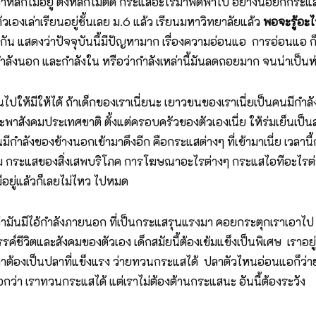
 เอาหลักไม่อยู่ ตั้งหลักไม่ติด กระแสอะไรมาพัดพาไป อย่างน้อยก
ตัวเองเล่าเรียนอยู่ชั้นเลย ม.6 แล้ว เรียนมหาวิทยาลัยแล้ว
พอจะรู้อะไร
กัน แสดงว่าปัจจุบันนี้มีปัญหามาก เรื่องความอ่อนแอ การอ่อนแอ ก็
งกำลังนอก และกำลังใน หรือว่ากำลังเหล่านี้มันลดถอยมาก จนน่าเป็นห
ปให้มีให้ได้ ถ้าเด็กของเราเนี่ยนะ เยาวชนของเราเนี่ยเป็นคนมีกำลัง
พาสังคมประเทศชาติ ตั้งแต่ครอบครัวของตัวเองเนี่ย ให้ร่มเย็นเป็นสุข 
มันมีกำลังของข้างนอกเข้ามาดึงอีก คือกระแสต่างๆ ที่เข้ามาเนี่ย เ
ม กระแสของสิ่งเสพบริโภค การโฆษณาอะไรต่างๆ กระแสไอทีอะไรต่างๆ 
ีอยู่แล้วก็เลยไม่ไหว ไปหมด
ว่ามันมีไอ้กำลังภายนอก ที่เป็นกระแสรุนแรงมา คอยกระตุกเราเอาไป ดึ
สรรค์ชีวิตและสังคมของตัวเอง เด็กสมัยนี้ต้องเข้มแข็งเป็นพิเศษ เรา
ปลาต้องเป็นปลาที่แข็งแรง ว่ายทวนกระแสได้ ปลาตัวไหนอ่อนแอก็ว่ายไ
กว่า เราทวนกระแสได้ แต่เราไม่ต้องต้านกระแสนะ อันนี้ต้องระวัง