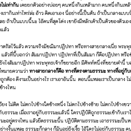
ไม่เท่ากัน
เคยยกตัวอย่างบ่อยๆ คนหนึ่งกินเหล้ามาก คนหนึ่งกินเหล้
รากินเท่าไหร่ล่ะ อ้าว คิดเอาเอง นี่อย่างนี้เป็นต้น ถ้าเป็นกลางแบบนี้
 ถ้าเป็นแบบนี้นะ ไอ้คนที่สุดโต่ง เขายังมีหลักเค้าเป็นตัวของตัวเอ
กแล้ว
้าตรัสไว้แล้ว ความจริงมัชฌิมาปฏิปทา หรือทางสายกลางเนี่ย พระพุทธเจ
ง แล้วที่นี้บอกว่า สัมมาปฏิปทา ปฏิปทาที่เป็นสัมมา ก็คือปฏิปทา หรือข
ยังไงสัมมาปฏิปทา พระพุทธเจ้าก็ขยายอีก มีศัพท์หนึ่งที่ขยายคำนี้ บอ
 ก็หมายความว่า
ทางสายกลางก็คือ ทางที่ตรงตามธรรมะ ทางที่อยู่
กต้อง ดีงามเป็นอย่างไร เราเอาอันนั้น ตอนนี้แหละเราเป็นกลาง ไ
้าข้างไหน
เอียง ไม่ติด ไม่ตกไปข้างใดข้างหนึ่ง ไม่ตกไปข้างซ้าย ไม่ตกไปข้าง
อยู่กับธรรมะ เมื่อเราอยู่กับธรรมะแล้วนี่ ใครปฏิบัติถูกธรรมะเข้ากับเร
รมะอยู่ตรงไหน แล้วยึดธรรมะนั้น ปฏิบัติตามธรรมะ เอาธรรมะเป็นหลัก อ
งั้นแหละ ธรรมะก็กลาง ก็มันอยู่ยังเงี้ย ไอ้ใครไม่อยู่กับธรรมะ คนน