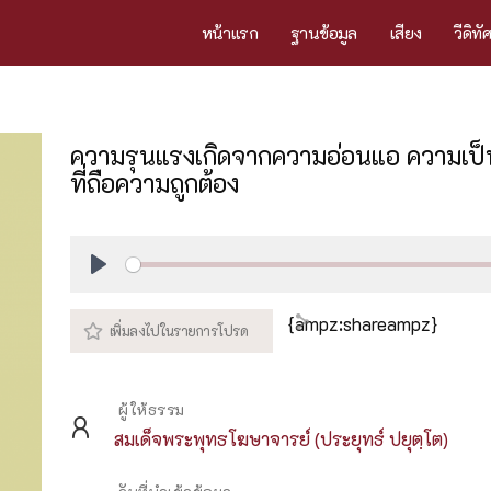
หน้าแรก
ฐานข้อมูล
เสียง
วีดิทั
ความรุนแรงเกิดจากความอ่อนแอ ความเป็น
ที่ถือความถูกต้อง
Play
{ampz:shareampz}
ผู้ให้ธรรม
สมเด็จพระพุทธโฆษาจารย์ (ประยุทธ์ ปยุตฺโต)