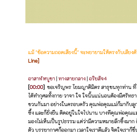
แม้ "ข้อความถอดเสียงนี้" จะพยายามให้ตรงกับเสียง
Line]
อาสาฬหบูชา
|
ทางสายกลาง
|
อริยสัจ4
[
00:00
]
ขอเจริญพร โยมญาติมิตร สาธุชนทุกท่าน ที่
ได้ทำกุศลทั้งกาย วาจา ใจ ใจนั้นแน่นอนต้องมีศรัทธ
ชวนกันมา อย่างในครอบครัว คุณพ่อคุณแม่ก็มากับลูกๆ
ซึ้ง และก็ยั่งยืน ติดอยู่ในใจไปนาน บางทีคุณพ่อคุณแม
มองไม่เห็นเป็นรูปธรรม แต่ว่ามีความหมายลึกซึ้งมาก 
ตัว บรรยากาศก็ออกมา เวลาใจเราดีแล้ว จิตใจเราก็ชื