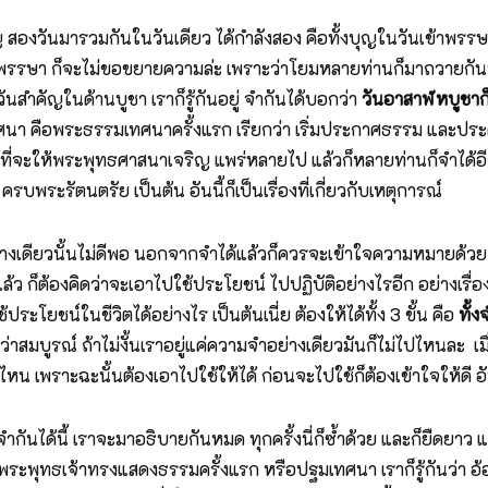
ำบุญ สองวันมารวมกันในวันเดียว ได้กำลังสอง คือทั้งบุญในวันเข้าพรร
นพรรษา ก็จะไม่ขอขยายความล่ะ เพราะว่าโยมหลายท่านก็มาถวายกันทุก
วันสำคัญในด้านบูชา เราก็รู้กันอยู่ จำกันได้บอกว่า
วันอาสาฬหบูชาก็
ศนา คือพระธรรมเทศนาครั้งแรก เรียกว่า เริ่มประกาศธรรม และประด
ต้นที่จะให้พระพุทธศาสนาเจริญ แพร่หลายไป แล้วก็หลายท่านก็จำได้
รบพระรัตนตรัย เป็นต้น อันนี้ก็เป็นเรื่องที่เกี่ยวกับเหตุการณ์
ด้อย่างเดียวนั้นไม่ดีพอ นอกจากจำได้แล้วก็ควรจะเข้าใจความหมายด้วย 
ล้ว ก็ต้องคิดว่าจะเอาไปใช้ประโยชน์ ไปปฏิบัติอย่างไรอีก อย่างเรื
ระโยชน์ในชีวิตได้อย่างไร เป็นต้นเนี่ย ต้องให้ได้ทั้ง 3 ขั้น คือ
ทั้ง
ือว่าสมบูรณ์ ถ้าไม่งั้นเราอยู่แค่ความจำอย่างเดียวมันก็ไม่ไปไหนละ เมื
เพราะฉะนั้นต้องเอาไปใช้ให้ได้ ก่อนจะไปใช้ก็ต้องเข้าใจให้ดี อันนี้
ยมจำกันได้นี้ เราจะมาอธิบายกันหมด ทุกครั้งนี่ก็ซ้ำด้วย และก็ยืดยาว
ระพุทธเจ้าทรงแสดงธรรมครั้งแรก หรือปฐมเทศนา เราก็รู้กันว่า อ้อ