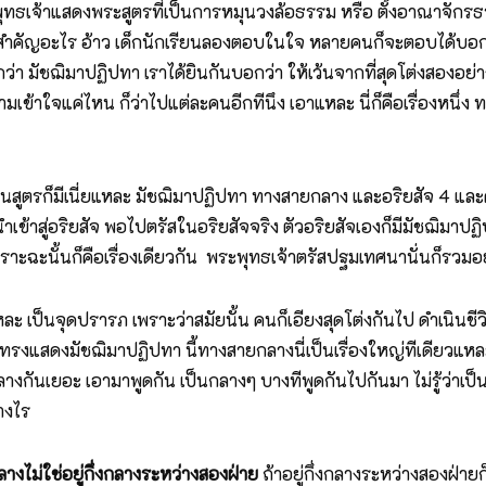
ุทธเจ้าแสดงพระสูตรที่เป็นการหมุนวงล้อธรรม หรือ ตั้งอาณาจักรธรรม
ระสำคัญอะไร อ้าว เด็กนักเรียนลองตอบในใจ หลายคนก็จะตอบได้บอกว
่า มัชฌิมาปฏิปทา เราได้ยินกันบอกว่า ให้เว้นจากที่สุดโต่งสองอย่า
ามเข้าใจแค่ไหน ก็ว่าไปแต่ละคนอีกทีนึง เอาแหละ นี่ก็คือเรื่องห
ตรก็มีเนี่ยแหละ มัชฌิมาปฏิปทา ทางสายกลาง และอริยสัจ 4 และควา
ะนำเข้าสู่อริยสัจ พอไปตรัสในอริยสัจจริง ตัวอริยสัจเองก็มีมัชฌิมา
ราะฉะนั้นก็คือเรื่องเดียวกัน พระพุทธเจ้าตรัสปฐมเทศนานั่นก็รวมอยู
แหละ เป็นจุดปรารภ เพราะว่าสมัยนั้น คนก็เอียงสุดโต่งกันไป ดำเนินชีว
จึงได้ทรงแสดงมัชฌิมาปฏิปทา นี้ทางสายกลางนี่เป็นเรื่องใหญ่ทีเดียว
กันเยอะ เอามาพูดกัน เป็นกลางๆ บางทีพูดกันไปกันมา ไม่รู้ว่าเป็
างไร
งไม่ใช่อยู่กึ่งกลางระหว่างสองฝ่าย
ถ้าอยู่กึ่งกลางระหว่างสองฝ่าย