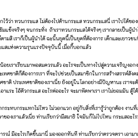
้บอกไว้ว่า ทวนกระแส ไม่ต้องไปต้านกระแส ทวนกระแสนี่ เราไปได้ขอ
้องเข้มแข็งจริงๆ จนกระทั่ง ถ้าเราทวนกระแสได้จริงๆ เรากลายเป็นผู้
้าก็ตามสิ เราก็เป็นผู้นำได้ ฉะนั้นยุคนี้เป็นยุคที่ต้องการ เด็กและเยา
แสแห่งความรุนแรงปัจจุบันนี้ เมื่อกี้บอกแล้ว
 อย่างน้อยเราเรียนมาพอสมควรแล้ว อะไรจะเป็นทางไปสู่ความเจริญงอ
ทศชาติก็ต้องการเรา ที่จะไปช่วยเป็นสมาชิกในการสร้างสรรค์สังคม 
ศชาติ ประเทศชาติของเราเนี่ย ยังอยู่ในโลกอย่างมีปัญหานะ เราจะต้
ลย ไม่เอาแระ ไอ้ตัวกระแส อะไรต่ออะไร จะมาพัดพาเรา เราไม่ยอมมัน สู้ได
ากระทบกระแทกไม่ไหว ไม่วอกแวก อยู่กับสิ่งที่เรารู้ว่าถูกต้อง งานที
ศึกษาของเราแล้วเนี่ย ท่านเรียกว่ามีสมาธิ ใจมันก็ไม่ไปไหน กระแสอะไ
นการณ์ มีอะไรเกิดขึ้นมานี่ มองออกทันที ท่านเรียกว่าตรวจตรา เอ