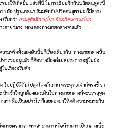
ะให้เกิดขึ้น แล้วทีนี้ ในพระธัมมจักกัปปวัตตนสูตรนี้
่า อ้อ ปฐมเทศนา ธัมมจักกัปปวัตตนสูตรนะ ก็มีสาระ
ง เรียกว่า
กามสุขัลลิกานุโยค อัตตกิลมถานะโยค
นึ่ง ทางสายกลาง พอแสดงทางสายกลางจบแล้ว
มจริงทั้งสองอันนั้นก็เรื่องเดียวกัน ทางสายกลางนั้น
ปฏิปทารวมอยู่แล้ว ก็คือทางมีองค์แปดประการอยู่ในข้อ
่ในเรื่องอริยสัจ
ิต ไปปฏิบัติกันไปสุดโต่งกันมาก พระพุทธเจ้าก็ทรงชี้ ว่า
แหละ ถ้าเข้าใจถูกต้องและเดินไปทางสายกลางก็จะบรรลุจุด
นกลาง คือเป็นอย่างไร ก็เลยลองมาให้คติ ความหมายกัน
ก็หมายความว่า ทางสายกลางหรือกึ่งกลาง เป็นกลางเนี่ย