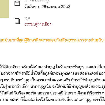
วันที่นำเข้าข้อมูล
วันอังคาร, 28 เมษายน 2563
ชุด
ธรรมะสู่การเมือง
ต้นฉบับมากที่สุด ผู้ศึกษาพึงตรวจสอบกับเสียงธรรมบรรยายต้นฉบับ
ได้มีจิตศรัทธาพร้อมใจกันมาทำบุญ ในวันอาสาฬหบูชา และต่อเนื่อง
า นอกจากศรัทธาก็มีน้ำใจเกื้อกูลต่อพระพุทธศาสนา ต่อพระสงฆ์ นอก
 ชวนกันมาทำบุญเป็นความสุขในครอบครัว ถ้าเราได้ทำบุญทำกุศลอย่า
่ไม่รู้หรอกว่า เด็กๆ มาทำบุญเนี่ย จะได้เห็นพิธีทำบุญมาด้วยความสุข
ก็สัมพันธ์กับเรื่องของวัฒนธรรม ประเพณี ในความดีงาม ก็เรียกว่า ท
่นบาน หน้าตาก็ยิ้มแย้มผ่องใส ในครอบครัวที่ชวนกันทำบุญอย่างงี้ก