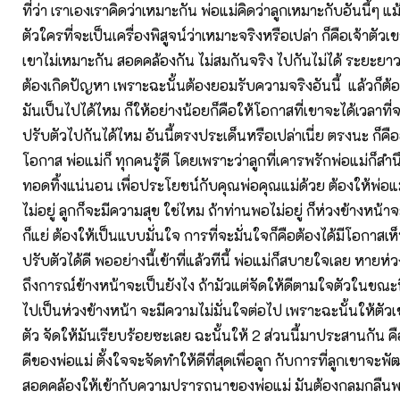
ที่ว่า เราเองเราคิดว่าเหมาะกัน พ่อแม่คิดว่าลูกเหมาะกับอันนี้ๆ แม้
ตัวใครที่จะเป็นเครื่องพิสูจน์ว่าเหมาะจริงหรือเปล่า ก็คือเจ้าตัวเข
เขาไม่เหมาะกัน สอดคล้องกัน ไม่สมกันจริง ไปกันไม่ได้ ระยะยาว
ต้องเกิดปัญหา เพราะฉะนั้นต้องยอมรับความจริงอันนี้ แล้วก็ต้อง
มันเป็นไปได้ไหม ก็ให้อย่างน้อยก็คือให้โอกาสที่เขาจะได้เวลาที่
ปรับตัวไปกันได้ไหม อันนี้ตรงประเด็นหรือเปล่าเนี่ย ตรงนะ ก็คืออ
โอกาส พ่อแม่ก็ ทุกคนรู้ดี โดยเพราะว่าลูกที่เคารพรักพ่อแม่ก็สำนึก
ทอดทิ้งแน่นอน เพื่อประโยชน์กับคุณพ่อคุณแม่ด้วย ต้องให้พ่อแม
ไม่อยู่ ลูกก็จะมีความสุข ใช่ไหม ถ้าท่านพอไม่อยู่ ก็ห่วงข้างหน้าจะ
ก็แย่ ต้องให้เป็นแบบมั่นใจ การที่จะมั่นใจก็คือต้องได้มีโอกาสเห
ปรับตัวได้ดี พออย่างนี้เข้าที่แล้วทีนี้ พ่อแม่ก็สบายใจเลย หายห่
ถึงการณ์ข้างหน้าจะเป็นยังไง ถ้ามัวแต่จัดให้ดีตามใจตัวในขณะน
ไปเป็นห่วงข้างหน้า จะมีความไม่มั่นใจต่อไป เพราะฉะนั้นให้ตัว
ตัว จัดให้มันเรียบร้อยซะเลย ฉะนั้นให้ 2 ส่วนนี้มาประสานกั
ดีของพ่อแม่ ตั้งใจจะจัดทำให้ดีที่สุดเพื่อลูก กับการที่ลูกเขาจะพ
สอดคล้องให้เข้ากับความปรารถนาของพ่อแม่ มันต้องกลมกลืนพร้