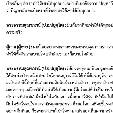
เรื่องอื่นๆ ถ้าเราทำให้เขาได้ทุกอย่างอย่างที่เขาต้องการ ปัญหาก
ว่าปัญหามันจะเกิดตรงที่ว่าเราทำให้เขาได้ไม่ทุกอย่าง
พระพรหมคุณาภรณ์ (ป.อ.ปยุตฺโต)
:
มันก็ยากที่จะทำให้ได้ทุกอ
ความจริง
ผู้ถาม (ผู้ชาย )
:
ผมก็เลยอยากจะถามพระเดชพระคุณท่านว่า เราจะม
ทำให้ทั้งตัวเราสบายใจ แล้วตัวเขาเองก็สบายใจด้วย
พระพรหมคุณาภรณ์ (ป.อ.ปยุตฺโต)
:
ก็ต้องหาจุดพอดีนะ จุดพอดี
ได้ฝ่ายใดฝ่ายหนึ่งได้พอใจโดยสมบูรณ์ก็ไม่ได้ ทีนี้ต้องอยู่ที่ว่
ลงกันได้ ทีนี้มันก็ขึ้นกับความสัมพันธ์ระหว่างกัน การพูดจากัน
อะไรต่างๆ แต่โดยวิธีที่ว่าไม่ให้เกิดความรู้สึกในแง่ที่ว่าเป็นการ
เป็นการที่ว่าไม่คำนึงถึงน้ำใจกัน อย่างนี้นะ แต่ให้รู้ว่ามีน้ำใจ ไม
ฝืนใจขัดใจอะไร แต่เรามีเหตุผลของเรา ซึ่งขอโอกาสที่จะชี้แจ
อย่างเต็มที่เลย ก็ขอพูดว่าเราก็เข้าใจท่าน แล้วมองเห็นความหวั