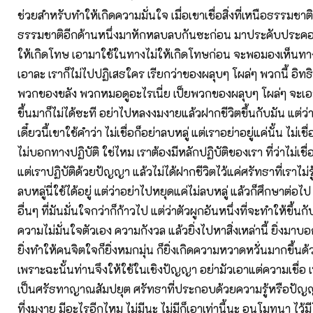
ช่วยสำหรับทำให้เกิดความมั่นใจ เมื่อเขาเชื่อสิ่งที่เหนือธรรมชาติก็
ธรรมชาติอีกด้านหนึ่งมาหักหลบลบกันซะก่อน มาประคับประคองไว
ให้เกิดโทษ เอามาใช้ในทางไม่ให้เกิดโทษก่อน จะพอมองเห็นทา
เอาละ เราก็ไม่ไปปฏิเสธใคร เรียกว่าของผลุบๆ โผล่ๆ พวกนี้ อิทธิ
พวกของขลัง พวกหมอดูอะไรเนี่ย เป็ยพวกของผลุบๆ โผล่ๆ จะเอา
ขึ้นมาก็ไม่ได้ซะที อย่าไปหลงงมงายแล้วฝากชีวิตขึ้นกับมัน แต่ว่า
เดี๋ยวนี้เขาใช้คำว่า ไม่เชื่อก็อย่าลบหลู่ แต่เราอย่าอยู่แค่นั้น ไม่เชื
ไม่บอกทางปฏิบัติ ใช่ไหม เราต้องมีหลักปฏิบัติของเรา ที่ว่าไม่เชื่
แต่เราปฏิบัติด้วยปัญญา แล้วไม่ได้ฝากชีวิตไว้แค่ศรัทธาที่เราไม่รู
ลบหลู่นี่ใช้ได้อยู่ แต่ว่าอย่าไปหยุดแค่ไม่ลบหลู่ แล้วก็ศึกษาต่อไป
อื่นๆ ที่มันมั่นใจกว่าก็ก้าวไป แต่ว่าตัวผูกอันหนึ่งที่จะทำให้ขึ้นกับส
ความไม่มั่นใจตัวเอง ความกังวล แล้วยิ่งไปหาสิ่งเหล่านี้ ยิ่งมาบ
ยิ่งทำให้คนจิตใจก็ยิ่งหมกมุ่น ก็ยิ่งเกิดความหวาดหวั่นมากขึ้นด้
เพราะฉะนั้นท่านจึงให้ใช้ในเชิงปัญญา อย่ามัวเอาแต่ความเชื่อ 
เป็นศรัธทาญาณสัมปยุต ศรัทธาที่ประกอบด้วยความรู้หรือปัญญ
ที่งมงาย มีอะไรอีกไหม ไม่มีนะ ไม่มีก็เอาเท่านี้นะ อนุโมทนา ไว้ม