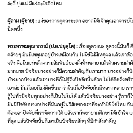
ล่ะก็ ยุ่งแน่ มีแง่อะไรอีกไหม
ผู้ถาม (ผู้ชาย)
:
แง่ของการดูดวงชะตา อยากให้เจ้าคุณอาจารย์ได้พู
นิดหนึ่ง
พระพรหมคุณาภรณ์ (ป.อ.ปยุตฺโต)
:
เรื่องดูดวงนะ ดูดวงนี้มันก็ 
คล้ายๆ มันมีเหตุผลอยู่บ้างเหมือนกัน ไม่ใช่ไม่มีเหตุผล แล้วเรา
จริง คือในแง่หลักความสัมพันธ์ของสิ่งทั้งหลาย แล้วตัวความสำคั
มากมาย ปัจจัยบางอย่างก็มีความสำคัญกับเรามาก บางอย่างก็
บ้างมากบ้าง แล้วเราบางทีก็ไม่รู้ถึงปัจจัยนั้นด้วย ไม่ได้คิดถึงหรือแม
เอาล่ะ มันก็เลยมีแง่คิดขึ้นมาว่าในเมื่อปัจจัยมันมีหลากหลาย เร
รู้ไปทั่วปัจจัยทุกอย่างก็เป็นไปไม่ได้ แล้วปัจจัยบางอย่าง รู้เราก็
มันมีปัจจัยบางอย่างที่มันอยู่ในวิสัยของเราที่จะทำได้ ใช่ไหม อัน
ต้องเอาปัจจัยที่เราจัดการได้ แล้วเราก็พยายามศึกษาให้เข้าใจ แ
ที่สุด แล้วปัจจัยนั้นก็เอาเป็นปัจจัยหลักๆ ที่มีกำลังสำคัญ