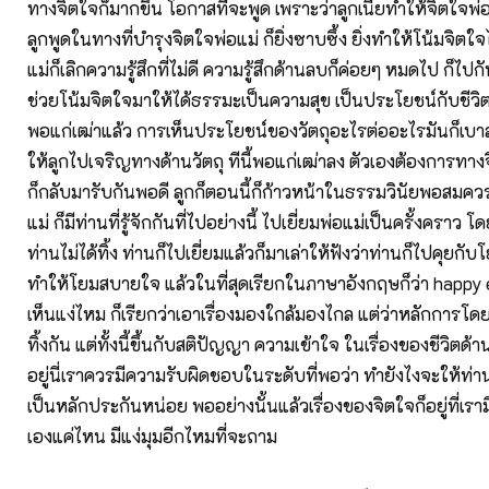
ทางจิตใจก็มากขึ้น โอกาสที่จะพูด เพราะว่าลูกเนี่ยทำให้จิตใจพ่อ
ลูกพูดในทางที่บำรุงจิตใจพ่อแม่ ก็ยิ่งซาบซึ้ง ยิ่งทำให้โน้มจิตใจ
แม่ก็เลิกความรู้สึกที่ไม่ดี ความรู้สึกด้านลบก็ค่อยๆ หมดไป ก็ไปก
ช่วยโน้มจิตใจมาให้ได้ธรรมะเป็นความสุข เป็นประโยชน์กับชีว
พอแก่เฒ่าแล้ว การเห็นประโยชน์ของวัตถุอะไรต่ออะไรมันก็เบา
ให้ลูกไปเจริญทางด้านวัตถุ ทีนี้พอแก่เฒ่าลง ตัวเองต้องการทาง
ก็กลับมารับกันพอดี ลูกก็ตอนนี้ก็ก้าวหน้าในธรรมวินัยพอสมคว
แม่ ก็มีท่านที่รู้จักกันที่ไปอย่างนี้ ไปเยี่ยมพ่อแม่เป็นครั้งคราว
ท่านไม่ได้ทิ้ง ท่านก็ไปเยี่ยมแล้วก็มาเล่าให้ฟังว่าท่านก็ไปคุยกั
ทำให้โยมสบายใจ แล้วในที่สุดเรียกในภาษาอังกฤษก็ว่า happ
เห็นแง่ไหม ก็เรียกว่าเอาเรื่องมองใกล้มองไกล แต่ว่าหลักการโ
ทิ้งกัน แต่ทั้งนี้ขึ้นกับสติปัญญา ความเข้าใจ ในเรื่องของชีวิตด้า
อยู่นี่เราควรมีความรับผิดชอบในระดับที่พอว่า ทำยังไงจะให้ท่าน
เป็นหลักประกันหน่อย พออย่างนั้นแล้วเรื่องของจิตใจก็อยู่ที่เรา
เองแค่ไหน มีแง่มุมอีกไหมที่จะถาม