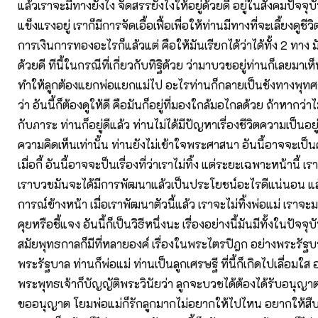
แล้วเราจะมีทางยังไง จัดสรรยังไงให้อยู่ด้วยดี อยู่ในสังคมปัจจุบัน
แข็งแรงอยู่ เราก็มีการจัดเอื้อเฟื้อเพื่อให้ท่านมีทางที่จะเลี้ยงดูชีว
การเงินการทองอะไรก็แล้วแต่ คือให้มันเรียกได้ว่าได้ทั้ง 2 ทาง 
ด้วยดี ทีนี้ในกรณีที่เกี่ยวกับทิฐิด้วย ว่ามาบวชอยู่ท่านก็เลยมาเ
ทำให้ลูกต้องแยกพ่อแยกแม่ไป อะไรท่านก็กลายเป็นชังทางพุทศา
ว่า อันนี้ก็ต้องดูให้ดี คือมันก็อยู่ที่มองใกล้มอไกลด้วย ถ้าหากว่าไม่ใ
กับภาระ ท่านก็อยู่ดีแล้ว ท่านไม่ได้มีปัญหาเรื่องชีวิตความเป็นอยู่ 
ความคิดเห็นเท่านั้น ท่านยังไม่เข้าใจพระศาสนา อันนี้อาจจะเป
เมื่อกี้ อันนี้อาจจะป็นเรื่องที่ว่าเราไม่ทิ้ง แต่ระยะเฉพาะหน้านี้ เ
เราบวชมันจะได้มีการพัฒนาแล้วเป็นประโยชน์อะไรดีแน่นอน แ
การณ์ข้างหน้า เมื่อเราพัฒนาตัวนี้แล้ว เราจะไม่ทิ้งพ่อแม่ เราจ
คุยหรือชี้แจง อันนี้ก็เป็นวิธีหนึ่งนะ เรื่องอย่างนี้มันมีทั้งในปัจ
สมัยพุทธกาลก็มีที่หลายองค์ เรื่องในพระไตรปิฎก อย่างพระรัฐ
พระรัฐบาล ท่านก็พ่อแม่ ท่านเป็นลูกเศรษฐี ที่นี้ก็เกิดไปเลื่อมใส
พระพุทธเจ้าก็บัญญัติพระวินัยว่า ลูกจะบวชได้ต้องได้รับอนุญา
ขออนุญาต โยมพ่อแม่ก็รักลูกมากไม่อยากให้ไปไหน อยากให้สื