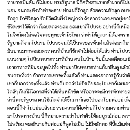
ทายาทเป็นต้น ก็ไม่ยอม พระรัฐบาล นี้ก็ศรัทธาแรงกล้ามากก็ไม
นอน จนกระทั่งทำท่าจะตาย พ่อแม่ก็รักลูก ด้วยความรักลูก อยา
รักลูก รักชีวิตลูก รักชีวิตมันยิ่งใหญ่กว่า ถ้าหากว่าเอาเขาอยู่เข
ชีวิตเขาไว้ดีกว่า ก็เลยตกลงยอม ยอมเขาก็ไปบวช อย่างนี้ก็เหมือ
ในใจก็คงไม่พอใจพระพุทธเจ้าใช่ไหม ว่าทำให้ลูกเรานี่ต้องพราก
รัฐบาลก็จากไปนาน ไปบวชจนได้เป็นพระอรหันต์ แล้วต่อมาก็มาท
มันนานมากพอสมควร คนที่บ้านก็ชักจำไม่ค่อยได้แล้ว ท่านไปบวช
แบบง่ายๆ ไปบิณฑบาตร มาที่บ้าน คนในบ้าน วันนั้นพอดีตอนเช้
เอาอาหารที่มันจะบูดไปทิ้ง ท่านมาบิณฑบาตท่านก็มายืนดู แล้วเร
จนกระทั่งว่า ถ้าอาหารเขาจะทิ้งแล้วก็ ท่านแสดงอาการรู้กันว่าต
เขาก็บอกว่าจะทิ้งแล้ว ท่านก็บอกว่าไม่รังเกียจอะไร เขาก็เลย
ใกล้ๆ กันก็มีโอกาสที่ว่าได้เห็นหน้าชัด หรืออาจจะมีการทักทายถ
ว่านี่พระรัฐบาล คนใช้เกิดจำได้ขึ้นมา ก็เลยไปบอกโยมพ่อแม่ เรื่
ตอนนี้ก็จำไม่แม่นแล้วนะ รวมความก็คือท่านก็ไป รวมความท่านก
มาโปรดทางบ้าน นี่ก็หมายความว่าไปทำตัวให้สมบูรณ์ก่อน เพรา
ไม่พร้อม จะอธิบายกับพ่อแม่ก็พูดไม่เป็น ไม่มีหลักพอ ทีนี้แม้แต่