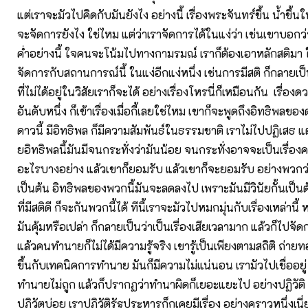
แต่เราจะมัวไปคิดกับมันยังไง อย่างนี้ เรื่องพระจันทร์ขึ้น น้ำขึ้น
จะจัดการยังไง ใช่ไหม แต่ว่าเราจัดการได้ในแง่ว่า เช่นเขาบอกว่
ค่ำอย่างนี้ ใจคนจะโน้มไปทางกามรมณ์ เราก็ต้องเอาหลักสติมา 
จัดการกับสถานการณ์นี้ ในแง่อีกแง่หนึ่ง เช่นการมีสติ ก็กลายเป็
ที่ไม่ได้อยู่ในวิสัยเราก็จะได้ อย่างเรื่องโหรนี่ก็เหมือนกัน เรื่อง
อันดับหนึ่ง ก็เข้าเรื่องเมื่อกี้เลยใช่ไหม เขาก็จะพูดถึงอิทธิพลข
ดาวนี้ มีอิทธิพล ก็มีความสัมพันธ์ในธรรมชาติ เราไม่ไปปฏิเสธ แต่
ยอิทธิพลนี้มันมีจนกระทั่งว่ามันน้อย จนกระทั่งอาจจะเป็นเรื่อง
อะไรบางอย่าง แล้วเขาก็ยอมรับ แล้วเขาก็จะยอมรับ อย่างพวก
เป็นต้น อิทธิพลของพวกนี้มันจะลดลงไป เพราะมันมีวินัยกั้นเป็นต
ที่มีสติดี ก็จะกันพวกนี้ได้ ทีนี้เราจะมัวไปหมกมุ่นกับเรื่องเหล่านี้ ห
มันคุ้มหรือเปล่า ก็กลายเป็นว่าเป็นเรื่องเสียเวลามาก แล้วก็ไปจั
แล้วคนทำนายก็ไม่ได้มีความรู้จริง เขารู้เป็นเพียงตามสถิติ ถ่า
ขึ้นกับเทคนิคการทำนาย มันก็มีความไม่แน่นอน เรามัวไปเชื่ออยู่ เ
ทำนายไม่ถูก แล้วก็ปรากฏว่าทำนาผิดก็เยอะแยะไป อย่างปฏิวัติ
ปฏิวัตบ่อย เราปฏิวัติรัฐประหารก็กเคยมีเรื่อง อย่างคราวหนึ่งเนี่