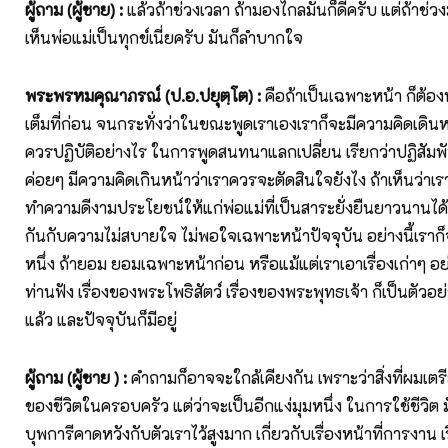
ผู้ถาม (ผู้ชาย)
:
แล้วถ้าช่วงเวลา ถ้ามองไกลมันก็ดีครับ แต่ถ้าช่วงม
เห็นพ่อแม่เป็นทุกข์เนี่ยครับ มันก็ลำบากใจ
พระพรหมคุณาภรณ์ (ป.อ.ปยุตฺโต)
:
คือถ้าเป็นเฉพาะหน้า ก็ต้อ
เต็มที่ก่อน จนกระทั่งว่าในขณะพูดเราเองเราก็จะมีความคิดเดินห
ควรปฏิบัติอย่างไร ในการพูดสนทนาแลกเปลี่ยน เรียกว่าปฏิสัมพัน
ค่อยๆ มีความคิดเกินหน้าว่าเราควรจะตัดสินใจยังไง ถ้าเห็นว่าเร
ทำความดีงามประโยชน์ให้แก่พ่อแม่ที่เป็นสาระยั่งยืนยาวนานได้ดี
กันกับความไม่สบายใจ ไม่พอใจเฉพาะหน้าปัจจุบัน อย่างนี้เราก็
หนึ่ง ถ้ายอม ยอมเฉพาะหน้าก่อน หรือแม้แต่เราเอาเรื่องเก่าๆ อย่างท
ท่านฟัง เรื่องของพระโพธิสัตว์ เรื่องของพระพุทธเจ้า ก็เป็นตัวอ
แล้ว และปัจจุบันก็มีอยู่
ผู้ถาม (ผู้ชาย )
:
คำถามก็อาจจะใกล้เคียงกัน เพราะว่าสิ่งที่ผมเตรี
ของชีวิตในครอบครัว แต่ว่าจะเป็นอีกแง่มุมหนึ่ง ในการใช้ชีวิต 
บุพการีคาดหวังกับตัวเราไว้สูงมาก เกี่ยวกับเรื่องหน้าที่การงาน เรื่