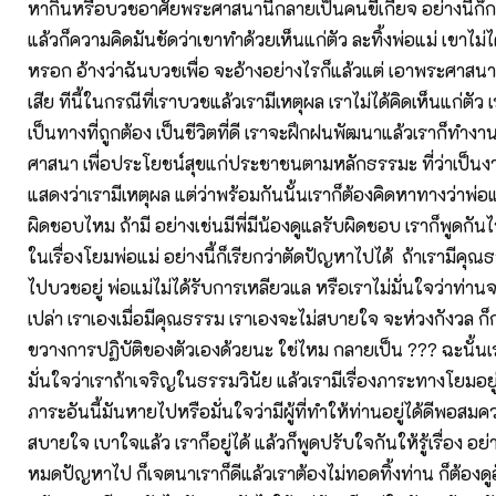
หากินหรือบวชอาศัยพระศาสนานี่กลายเป็นคนขี้เกียจ อย่างนี้ก็
แล้วก็ความคิดมันชัดว่าเขาทำด้วยเห็นแก่ตัว ละทิ้งพ่อแม่ เขาไม่
หรอก อ้างว่าฉันบวชเพื่อ จะอ้างอย่างไรก็แล้วแต่ เอาพระศาสนาไป
เสีย ทีนี้ในกรณีที่เราบวชแล้วเรามีเหตุผล เราไม่ได้คิดเห็นแก่ตัว เ
เป็นทางที่ถูกต้อง เป็นชีวิตที่ดี เราจะฝึกฝนพัฒนาแล้วเราก็ทำงา
ศาสนา เพื่อประโยชน์สุขแก่ประชาชนตามหลักธรรมะ ที่ว่าเป็นง
แสดงว่าเรามีเหตุผล แต่ว่าพร้อมกันนั้นเราก็ต้องคิดหาทางว่าพ่อ
ผิดชอบไหม ถ้ามี อย่างเช่นมีพี่มีน้องดูแลรับผิดชอบ เราก็พูดกันไ
ในเรื่องโยมพ่อแม่ อย่างนี้ก็เรียกว่าตัดปัญหาไปได้ ถ้าเรามีคุณธ
ไปบวชอยู่ พ่อแม่ไม่ได้รับการเหลียวแล หรือเราไม่มั่นใจว่าท่านจะ
เปล่า เราเองเมื่อมีคุณธรรม เราเองจะไม่สบายใจ จะห่วงกังวล ก็
ขวางการปฏิบัติของตัวเองด้วยนะ ใช่ไหม กลายเป็น ??? ฉะนั้นเ
มั่นใจว่าเราถ้าเจริญในธรรมวินัย แล้วเรามีเรื่องภาระทางโยมอยู
ภาระอันนี้มันหายไปหรือมั่นใจว่ามีผู้ที่ทำให้ท่านอยู่ได้ดีพอสมคว
สบายใจ เบาใจแล้ว เราก็อยู่ได้ แล้วก็พูดปรับใจกันให้รู้เรื่อง อย่า
หมดปัญหาไป ก็เจตนาเราก็ดีแล้วเราต้องไม่ทอดทิ้งท่าน ก็ต้องดูอันน