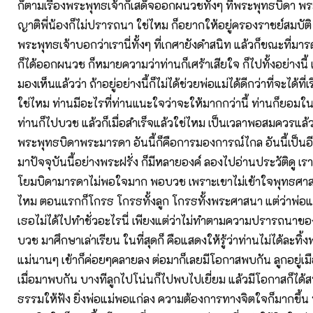
ก็ตามเรื่องพระพุทธเจ้าก็เสด็จออกผนวชทั้งๆ ที่พระพุทธบิดา พร
ญาติพี่น้องก็ไม่ปรารถนา ใช่ไหม ก็อยากให้อยู่ครองราชย์สมบั
พระพุทธเจ้าบอกว่าเรานี่ทั้งๆ ที่เกศายังดำสนิท แล้วก็ขณะที่มารด
ก็ได้ออกผนวช ก็หมายความว่าท่านก็เศร้าเสียใจ ก็ไปทั้งอย่างนี้ 
มองเห็นแล้วว่า ถ้าอยู่อย่างนี้ก็ไม่ได้ช่วยพ่อแม่ได้ดีกว่าที่จะได้ที่
ใช่ไหม ท่านมีอะไรที่ท่านแนะใจว่าจะให้มากกว่านี้ ท่านก็ยอมใ
ท่านก็ไปบวช แล้วก็เมื่อสำเร็จแล้วใช่ไหม เป็นเวลาพอสมควรแล
พระพุทธบิดาพระมารดา อันนี้ก็คือการมองการณ์ไกล อันนี้เป็นอี
มาปัจจุบันนี้อย่างพระฝรั่ง ก็มีหลายองค์ ลองไปอ่านประวัติดู เราร
โยมบิดามารดาไม่พอใจมาก พอบวช เพราะเขาไม่เข้าใจพุทธศาสน
ไหม ตอนแรกก็โกรธ โกรธทั้งลูก โกรธทั้งพระศาสนา แต่ว่าพ่อแม
เธอไม่ได้ไปทำชั่วอะไรนี่ เพียงแต่ว่าไม่ทำตามความปรารถนาของ
บวช มาศึกษาเล่าเรียน ในที่สุดก็ คือแสดงให้รู้ว่าท่านไม่ได้ละทิ้ง
แม่นานๆ เข้าก็ค่อยๆคลายลง ต่อมาก็เลยมีโอกาสพบกัน ลูกอยู่เ
เมื่อมาพบกัน บางทีลูกไปโน่นก็ไปพบไปเยี่ยม แล้วมีโอกาสก็ได้
ธรรมให้ฟัง ยิ่งพ่อแม่พอแก่ลง ความต้องการทางจิตใจก็มากขึ้