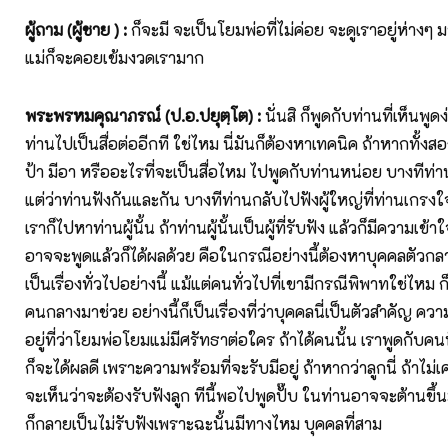
ผู้ถาม (ผู้ชาย )
:
ก็จะมี จะเป็นโยมพ่อที่ไม่ค่อย จะดูเราอยู่ห่างๆ 
แม่ก็จะคอยเข้มงวดเรามาก
พระพรหมคุณาภรณ์ (ป.อ.ปยุตฺโต)
:
นั่นสิ ก็พูดกับท่านที่เห็นพูด
ท่านไปเป็นสื่อต่ออีกที ใช่ไหม นี่มันก็ต้องหาเทคนิค ถ้าหากทั้งสอ
ป้า มีอา หรืออะไรที่จะเป็นสื่อไหม ไปพูดกับท่านหน่อย บางทีท่าน
แต่ว่าท่านฟังกันและกัน บางทีท่านกลับไปฟังผู้ใหญ่ที่ท่านเกรงใจ
เราก็ไปหาท่านผู้นั้น ถ้าท่านผู้นั้นเป็นผู้ที่รับฟัง แล้วก็มีความเข้
อาจจะพูดแล้วก็ได้ผลด้วย คือในกรณีอย่างนี้ต้องหาบุคคลตัวกลาง
เป็นเรื่องทั่วไปอย่างนี้ แม้แต่คนทั่วไปที่เขามีกรณีพิพาทใช่ไหม ก
คนกลางมาช่วย อย่างนี้ก็เป็นเรื่องที่ว่าบุคคลนี่เป็นตัวสำคัญ ควา
อยู่ที่ว่าโยมพ่อโยมแม่มีศรัทธาต่อใคร ถ้าได้คนนั้น เราพูดกับคนน
ก็จะได้ผลดี เพราะความพร้อมที่จะรับมีอยู่ ถ้าหากว่าลูกนี่ ถ้าไม่เค
จะเห็นว่าจะต้องรับฟังลูก ทีนี้พอไปพูดปั๊บ ในท่านอาจจะต้านขึ้น
ก็กลายเป็นไม่รับฟังเพราะฉะนั้นมีทางไหม บุคคลที่สาม