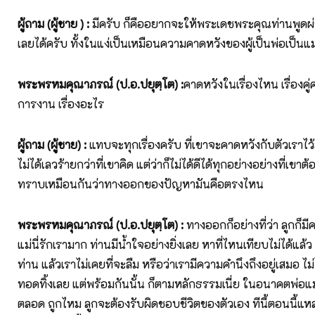
ผู้ถาม (ผู้ชาย )
:
มีครับ ก็คืออยากจะให้พระเดชพระคุณท่านพูดผ่
เลยได้ครับ ทั้งในแง่เป็นเหมือนความคาดหวังของผู้เป็นพ่อเป็นแม
พระพรหมคุณาภรณ์ (ป.อ.ปยุตฺโต)
:
คาดหวังในเรื่องไหน เรื่องคู่
การงาน เรื่องอะไร
ผู้ถาม (ผู้ชาย)
:
แทบจะทุกเรื่องครับ ที่เขาจะคาดหวังกับตัวเราไว้สู
ไม่ได้เลวร้ายกว่าที่เขาคิด แต่ว่าก็ไม่ได้ดีได้ทุกอย่างอย่างที่เขาต
ทราบเหมือนกันว่าทางออกของปัญหามันคือตรงไหน
พระพรหมคุณาภรณ์ (ป.อ.ปยุตฺโต)
:
ทางออกก็อย่างที่ว่า ลูกก็มีค
แม่นี่รักเรามาก ท่านมีน้ำใจอย่างยิ่งเลย หาที่ไหนเทียบไม่ได้แล้ว 
ท่าน แล้วเราไม่เคยที่จะลืม หรือว่าเรามีความคำนึงถึงอยู่เสมอ ไม่ได
ทอดทิ้งเลย แต่พร้อมกันนั้น ก็ตามหลักธรรมเนี่ย ในอนาคตพ่อแม่ไ
ตลอด ถูกไหม ลูกจะต้องรับผิดชอบชีวิตของตัวเอง ทีนี้ตอนนี้แหละ