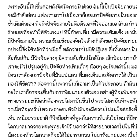
เพราะอันนี้มันขึ้นต่อพลังจิตใจภายในด้วย อันนี้เป็นปัจจัยภายน
จะมีกำลังอ่อน แต่เพราะเราไปเชื่อเราก็เลยเอาปัจจัยภายในของเร
ซ้ำเติมตัวเอง ที่จริงปัจจัยภายในคือตัวเองที่ใจอ่อนแอ ลังเล กังวล
ร้ายเลยที่จะทำให้ตัวเองแย่ ทีนี้ถ้าคนที่เขามีความเข้มแข็ง เขามั
มีปัจจัยภายใน ความเข้มแข็งของจิตใจล้างกำลังของปัจจัยภายนอก
อย่างนี้จึงใช้หลักที่ว่าเมื่อกี้ หลักว่าเราไม่ได้ปฏิเสธ สิ่งทั้งหลาย
สัมพันธ์กัน มีปัจจัยต่างๆ มีความสัมพันธ์ใกล้ไกล เล็กน้อย มากบ
เราจะมัวไปวุ่นอยู่กับปัจจัยห่างเหินเล็กๆ น้อยๆ อะไรเหล่านั้น มอ
ไหว เราต้องเอาปัจจัยที่มันแน่นอน ที่มองเห็นและจัดการได้ เป็
มองให้ชัด??? ต่อจากนั้นพวกนั้นก็เอามาเป็นตัวประกอบ ถ้ามันมา
อะไร เราก็อาจจะขึ้นกับการพัฒนาของตัวเอง อย่างผู้ที่จะพ้นจากเร
ทางธรรมมะก็ถือว่าต้องพระโสดาบันขึ้นไป พระโสดาบันจึงจะพ้
วกเนี่ยที่จะหวั่นไหว เพราะคนทั่วไปมันจะมีความไม่แน่ใจต่อสิ่งทั
เห็น เหนือธรรมชาติ ก็จึงมีอย่างที่พูดกันคราวที่แล้วใช่ไหม ที่มีพ
โลกบาลมาถวายพระพุทธเจ้าไว้ บอกว่าให้สาธยายเวลาไปในที่น่า
น้องของท้าวโลกบาลก็จะได้ไม่มารบกวน ไม่มารังแกข่มเหง เนี่ยก