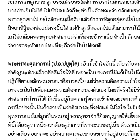
เช่นกรณีที่ลูกบวช ลูกบวชแล้วบวชไม่สึก หรือว่าในลักษณะนี้แล้
บางท่านรับไม่ได้ ไม่เข้าใจ แล้วก็จะทำเป็นลักษณะว่าเกลียดพ
พรากลูกเขาไป อะไรลักษณะนี้ครับ แล้วถ้าการที่ลูกอยู่ต่อเนี่ยไม
มิจฉาทิฐิของพ่อแม่ตรงนั้นได้ แต่ถ้าลูกสึกออกไปแล้วสามารถโ
แม่ไม่เกลียดพระพุทธศาสนา แต่ว่าเริ่มจะเข้าหาเนี่ย ถ้าเป็นลักษณะน
ว่าการกระทำแบบไหนที่จะถือว่าเป็นไปด้วยดี
พระพรหมคุณาภรณ์ (ป.อ.ปยุตฺโต)
:
อันนี้เข้าใจอันนี้ เกี่ยวกับพ
สำคัญนะ ต้องเลือกตัดสินใจให้ดี เพราะในบางกรณีมันก็เป็นไปได
ปฏิบัติตามหลักพระศาสนาคือบวชเนี่ย แต่ว่าความคิดความเข้าใจ
อาจจะเป็นไปเพื่อสนองความต้องการของตัวเอง โดยที่จริงไม่ใช
ศาสนาเท่าไหร่ก็ได้ มันขึ้นอยู่กับความรู้ความเข้าใจและเจตนาด
กรณีอย่างนั้นมันก็กลายเป็นว่าตัวเองละทิ้งพ่อแม่ ไม่ใส่ใจ ไม่ร
พุทธกาล แม้แต่ลูกเป็นพระอยู่ พระพุทธเจ้าก็ยังอนุญาตให้เลี้ยงพ
ทีนี้ก็ต้องดูว่า หนึ่ง-เราต้องดูว่าการที่เราจะบวชอยู่เนี่ย ตัวเราเนี
อย่างเดียว อยากจะ อย่างบางคนพอเขาบวชเขาก็อยู่สบายก็มีนะ 