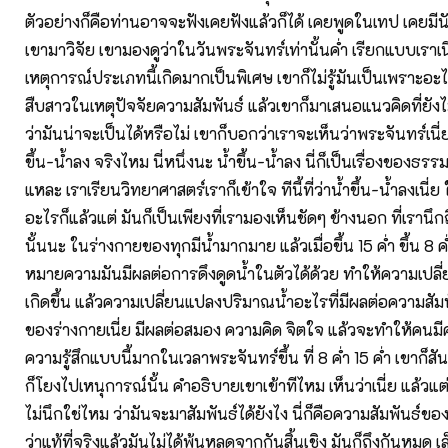
ตัวอย่างก็คือท่านอาจจะฟังเคยฟังแล้วก็ได้ เคยพูดในเทป เคยมีน
เขามาวิจัย เขามองดูว่าในวันพระจันทร์เท่านั้นค่ำ เรียกแบบเราเนี
เหตุการณ์ประเภทนี้เกิดมากเป็นพิเศษ เขาก็ไม่รู้มันเป็นเพราะอ
สืบสาวในเหตุปัจจัยความสัมพันธ์ แล้วเขาก็มาเสนอแนวคิดที่ยังไม
ว่ามันน่าจะเป็นได้หรือไม่ เขาก็บอกว่าเราจะเห็นว่าพระจันทร์เนี่ย
ขึ้น-น้ำลง จริงไหม นี่หนึ่งนะ น้ำขึ้น-น้ำลง นี่ก็เป็นเรื่องของธร
แหละ เราเรียนวิทยาศาสตร์เราก็เข้าใจ ทีนี้ที่ว่าน้ำขึ้น-น้ำลงเนี
อะไรก็แล้วแต่ มันก็เป็นเพียงที่เรามองเห็นชัดๆ ข้างนอก ที่เรานึกถ
นั้นนะ ในร่างกายของทุกมีน้ำมากมาย แล้วเมื่อขึ้น 15 ค่ำ ขึ้น 8 ค
หมายความมันมีผลต่อการดึงดูดน้ำในตัวได้ด้วย ทำให้ความเปลี่
เกิดขึ้น แล้วความเปลี่ยนแปลงปริมาณน้ำอะไรที่มีผลต่อความสัมพั
ของร่างกายเนี่ย มีผลต่อสมอง ความคิด จิตใจ แล้วจะทำให้คนม
ความรู้สึกแบบนี้มากในเวลาพระจันทร์ขึ้น ที่ 8 ค่ำ 15 ค่ำ เขาก็สั
ก็โยงไปเหนุการณ์นั้น คำอธิบายเขาเข้าทีไหม เห็นว่าเนี่ย แล้วแ
ไม่นึกใช่ไหม ว่ามันจะมาสัมพันธ์ได้ยังไง นี่ก็คือความสัมพันธ์ของส
ว่าแท้ที่จริงแล้วมันไม่ได้พ้นหลุดจากกันสิ้นเชิง มันก็ถึงกันหมด 