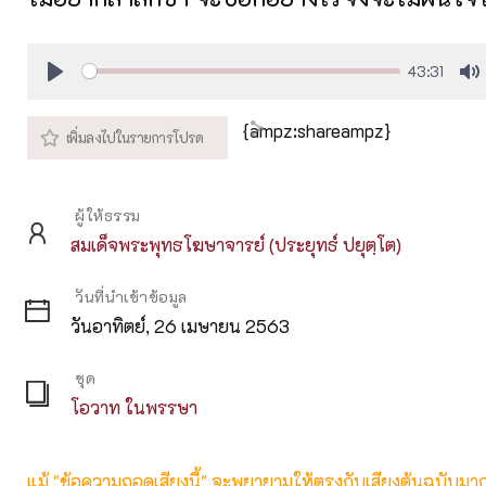
43:31
Play
M
{ampz:shareampz}
ผู้ให้ธรรม
สมเด็จพระพุทธโฆษาจารย์ (ประยุทธ์ ปยุตฺโต)
วันที่นำเข้าข้อมูล
วันอาทิตย์, 26 เมษายน 2563
ชุด
โอวาท ในพรรษา
แม้ "ข้อความถอดเสียงนี้" จะพยายามให้ตรงกับเสียงต้นฉบับมากที่