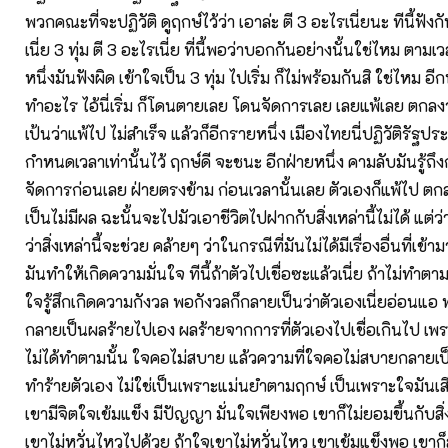
พวกคณะที่จะปฏิวัติ ดูฤกษ์ไว้ว่า เอาล่ะ ตี 3 อะไรเนี่ยนะ ทีนี้ฟังก
เนี่ย 3 ทุ่ม ตี 3 อะไรเนี่ย ที่นี้พอว่าบอกกันอย่างนั้นใช่ไหม ตามเ
หนึ่งมันฟังผิด เข้าใจเป็น 3 ทุ่ม ไปเริ่ม ก็ไม่พร้อมกันสิ ใช่ไหม อี
ทำอะไร ไอ้นี่เริ่ม ก็โดนตายเลย โดนจัดการเลย เลยแพ้เลย ตกลงว่
เป้นว่าแพ้ไป ไม่สำเร็จ แล้วก็อีกรายหนึ่ง เมืองไทยนี่ปฏิวัติรัฐป
กำหนดเวลาเท่านั้นไว้ ฤกษ์ดี จะชนะ อีกฝ่ายหนึ่ง คามลับมันรู้ถึง
จัดการก่อนเลย ฝ่ายตรงข้าม ก่อนเวลานั้นเลย ตัวเองก็แพ้ไป ตก
เป็นไม่มีผล ฉะนั้นจะไปมัวเอาชีวิตไปฝากกับสิ่งเหล่านี้ไม่ได้ แต่ว่า
ว่าสิ่งเหล่านี้จะช่วย คล้ายๆ ว่าในกรณีที่มันไม่ได้มีเรื่องอื่นที่เข้า
มันทำให้เกิดความมั่นใจ ทีนี้ถ้าตัวไปเชื่อซะแล้วเนี่ย ถ้าไม่ทำตามป
ใจรู้สึกเกิดความกังวล พอกังวลก็กลายเป็นว่าตัวเองเนี่ยอ่อนแ
กลายเป็นผลร้ายไปเอง ผลร้ายจากการที่ตัวเองไปเชื่อเกินไป เพร
ไม่ได้ทำตามนั้น ใจคอไม่สบาย แล้วความที่ใจคอไม่สบายกลายเป
ทำร้ายตัวเอง ไม่ใช่เป็นเพราะแม่นยำตามฤกษ์ เป็นเพราะใจมันเสีย 
เขามีจิตใจเข้มแข็ง มีปัญญา มั่นใจเพียงพอ เขาก็ไม่ยอมขึ้นกับสิ่ง
เขาไม่หวั่นไหวไปด้วย ถ้าใจเขาไม่หวั่นไหว เขาเข้มแข็งพอ เขาก