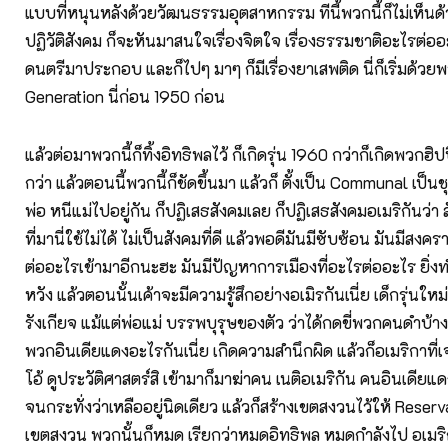
แบบที่หนุนหลังด้วยวัฒนธรรมอุตสาหกรรม ทีนี้พวกนี้ก็ไม่เห็นด
ปฏิวัติสังคม ก็จะหันมาสนใจเรื่องจิตใจ เรื่องธรรมชาติอะไรต่อ
ดนตรีมาประกอบ และก็ไปๆ มาๆ ก็มีเรื่องยาเสพติด นี่ก็เริ่มด้วย
Generation นี่ก่อน 1950 ก่อน
แล้วต่อมาพวกนี้ก็ทิ้งอิทธิพลไว้ ก็เกิดรุ่น 1960 กว่าก็เกิดพวกฮิปปี
กว่า แล้วตอนนี้พวกนี้ก็ชัดขึ้นมา แล้วก็ ตั้งเป็น Communal เป็
พ่อ หนีแม่ไปอยู่กัน ก็ปฏิเสธสังคมเลย ก็ปฏิเสธสังคมอเมริกันว่า
ที่มานี่ใช้ไม่ได้ ไม่เป็นสังคมที่ดี แล้วพอดีมันมีซับซ้อน มันมีส
ต่ออะไรเข้ามาอีกนะฮะ มันมีปัญหาการเมืองที่อะไรต่ออะไร ยิ่ง
หวัง แล้วตอนนั้นเค้าจะมีความรู้สึกอย่างอเมิรกันเนี่ย เด็กรุ่นใหม
รังเกียจ แม้แต่พ่อแม่ บรรพบุรุษของตัว ว่าได้กดขี่พวกคนดำบ้า
พวกอินเดียแดงอะไรกันเนี่ย เกิดความสำนึกผิด แล้วก็อเมริกาที่เจ
โอ้ ดูประวัติศาสตร์สิ เข้ามาก็มาฆ่าคน เนติอเมริกัน คนอินเดียแดงน
จนกระทั่งว่าเหลืออยู่นิดเดียว แล้วก็สร้างเขตสงวนไว้ให้ Reserv
เขตสงวน พวกนั้นก็หมด เรียกว่าหมดอิทธิพล หมดกำลังไป อเมริก