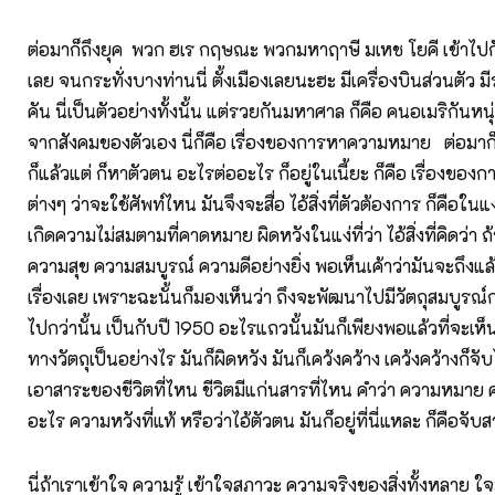
ต่อมาก็ถึงยุค พวก ฮเร กฤษณะ พวกมหาฤาษี มเหช โยคี เข้าไป
เลย จนกระทั่งบางท่านนี่ ตั้งเมืองเลยนะฮะ มีเครื่องบินส่วนตัว 
คัน นี่เป็นตัวอย่างทั้งนั้น แต่รวยกันมหาศาล ก็คือ คนอเมริกันหนุ
จากสังคมของตัวเอง นี่ก็คือ เรื่องของการหาความหมาย ต่อมาก็
ก็แล้วแต่ ก็หาตัวตน อะไรต่ออะไร ก็อยู่ในเนี้ยะ ก็คือ เรื่องของกา
ต่างๆ ว่าจะใช้ศัพท์ไหน มันจึงจะสื่อ ไอ้สิ่งที่ตัวต้องการ ก็คือในแ
เกิดความไม่สมตามที่คาดหมาย ผิดหวังในแง่ที่ว่า ไอ้สิ่งที่คิดว่า ถ
ความสุข ความสมบูรณ์ ความดีอย่างยิ่ง พอเห็นเค้าว่ามันจะถึงแล้วเ
เรื่องเลย เพราะฉะนั้นก็มองเห็นว่า ถึงจะพัฒนาไปมีวัตถุสมบูรณ์กว่า
ไปกว่านั้น เป็นกับปี 1950 อะไรแถวนั้นมันก็เพียงพอแล้วที่จะเห
ทางวัตถุเป็นอย่างไร มันก็ผิดหวัง มันก็เคว้งคว้าง เคว้งคว้างก็จับ
เอาสาระของชีวิตที่ไหน ชีวิตมีแก่นสารที่ไหน คำว่า ความหมาย 
อะไร ความหวังที่แท้ หรือว่าไอ้ตัวตน มันก็อยู่ที่นี่แหละ ก็คือจับส
นี่ถ้าเราเข้าใจ ความรู้ เข้าใจสภาวะ ความจริงของสิ่งทั้งหลาย ใจม