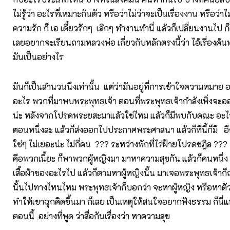
ไม่รู้ว่า อะไรที่เหมาะกันตัว หรือว่าไม่ว่าจะเป็นเรื่องงาน หรือว่าไม
ความรัก ก็ เอ เดี๋ยวรักๆ เลิกๆ ทำงานทำนี่ แล้วก็เปลี่ยนงานไป ก็
เลยอยากจะเรียนถามหลวงพ่อ เกี่ยวกับหลักตรงนี้ว่า ไอ้เรื่องค้นพ
มันเป็นอย่างไร
มันก็เป็นสำนวนนึงเท่านั้น แต่ว่ามันอยู่ที่การเข้าใจความหมาย
อะไร พวกที่มาพบพระพุทธเจ้า ตอนที่พระพุทธเจ้ากำลังเพิ่งจะ
น่ะ หลังจากโปรดพระยสะมาแล้วใช่ไหม แล้วก็มีพบกับคณะ อะไ
ตอนหนึ่งละ แล้วก็ส่งออกไปประกาศพระศาสนา แล้วก็ทีนี้ก็มี อีก
ใช่ๆ ไม่เยอะน่ะ ไม่กี่คน ??? ระหว่างพักที่ไร่ฝ้ายโปรดชฎิล ?
คือพวกเนี้ยะ ก็พาพวกผู้หญิงมา มาหาความสุขกัน แล้วก็คนหนึ่ง
เสื้อผ้าของอะไรไป แล้วก็ตามหาผู้หญิงนั้น มาเจอพระพุทธเจ้าก็ถ
นั้นไปทางไหนไหม พระพุทธเจ้าก็บอกว่า จะหาผู้หญิง หรือหาตัว
ทำให้เขาฉุกคิดขึ้นมา ก็เลย เป็นเหตุให้สนใจอยากฟังธรรม ก็นี่
ตอนนี้ อย่างที่พูด ว่าสื่อกันเรื่องว่า หาความสุข