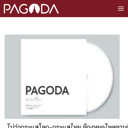
ไม่ว่ากระแสโลก-กระแสไทย ต้องหยุดไหลตามต