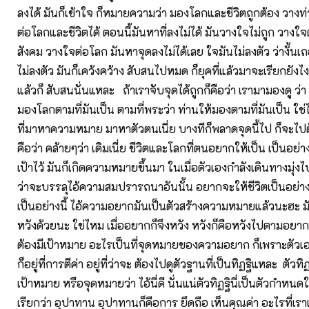
ลงได้ มันก็เข้าใจ ก็หมายความว่า มองโลกและชีวิตถูกต้อง วางท่
ต่อโลกและชีวิตได้ ตอนนี้มันหาที่ลงไม่ได้ มันวางใจไม่ถูก วางใจ
สังคม วางใจต่อโลก มันหาจุดลงไม่ได้เลย ใจมันไม่ลงตัว ว่างั้นเ
ไม่ลงตัว มันก็เคว้งคว้าง สับสนไปหมด ก็ยุคที่แล้วมาจะเรียกยังไ
แล้วก็ สับสนนั่นแหละ ถ้าเราจับจุดได้ถูกก็คือว่า เรามามองดู ว่า
มองโลกตามที่มันเป็น ตามที่พระว่า ท่านให้มองตามที่มันเป็น ใช่
ที่มาหาความหมาย มาหาตัวตนเนี่ย บางทีก็พลาดจุดนี้ไป ก็จะไปตั
คือว่า คล้ายๆว่า เดิมเนี่ย ชีวิตและโลกที่ตนอยากให้เป็น เป็นอย่างนี
เป้าไว้ มันก็เกิดความหมายขึ้นมา ในเมื่อตัวเองกำลังเดินทางมุ่ง
ว่าจะบรรลุไอ้ความสมปรารถนาอันนั้น อยากจะให้ชีวิตเป็นอย่าง
เป็นอย่างนี้ ไอ้ความอยากมันเป็นตัวสร้างความหมายแล้วนะฮะ ม
หวังด้วยนะ ใช่ไหม เมื่ออยากก็จึงหวัง หวังก็คือหวังไปตามอยา
ต้องมีเป้าหมาย อะไรเป็นที่จุดหมายของความอยาก ก็เพราะตัวเองเ
ก็อยู่ที่การตีค่า อยู่ที่ว่าจะ ต้องไปดูตัวฐานที่เป็นทิฏฐิแหละ ตัวทิฏ
เป้าหมาย หรือจุดหมายว่า ไอ้นี่ดี นั่นแน่ตัวทิฏฐินี่เป็นตัวกำหนดใ
เรียกว่า อุปาทาน อุปาทานก็คือการ ยึดถือ เห็นคุณค่า อะไรที่เราเ