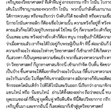
เจริญของวิทยาศาสตร์ ที่เค้าฟื้นฟู อารยธรรม กรีก โรมัน โบราณข
เต้นในปรีชาญาณของพวกกรีก โรมัน พวกนั้นกำลังดิ้นมานานแล้
ใต้การควบคุม หรือจะเรียกว่า บังคับก็ได้ ของลัทธิ หรือความเ
นิกายโรมันคาทอลิก ก็ต้องเชื่อไปตามนั้น ความหวังก็อยู่ที่ หวังจา
ตายแล้วก็จะได้ไปอยู่กับพระองค์ ใช่ไหม นี่ๆ ก็ความหวัง เค้าก็อ
นั่นแหละ แหม หวังอย่างยิ่ง เค้าก็ต้อง หนุน กระตุ้นเร้าให้มีความ
ว่าเมื่อตายแล้ว เราก็จะได้ไปอยู่กับพระผู้เป็นเจ้า ทีนี้ ต่อมามันก็ ม
ความจริงอะไร ต่ออะไรต่างๆ วิทยาศาสตร์ ก็เข้ามาทำให้เกิดค
ก็แสวงหา ก็เป็นยุคของความขัดแย้ง พวกที่แสวงหาความจริง ตา
ว่า วิทยาศาสตร์ ก็ถูกทางศาสนจักรนี่ เข้ามากำจัด บีบคั้น ขัดขวา
เป็นบ้าง ขึ้นศาลจะให้ดื่มยาพิษบ้างอะไรนั่นนะ ก็ดิ้นรนหาความจ
อะไรกันมาเนี่ย ในที่สุดก็พ้นจากสมัยกลาง สมัยกลางก็พ้นพอดีต
จักรออตโตมันเติร์ก ไปตีได้โรมันตะวันออก นี่เรียกว่า อาณาจั
แซนไทน์ หรือ บีแซนไทน์ อ่านได้ทั้งสองอย่าง ถือว่าตอนนี้ จบสม
ยุคเรเนซองส์ ก็ฟื้นฟู ยุคฟื้นฟู หรือคืนชีพ ทีนี้ศิลปวิทยาการ กร
เจริญขึ้นมา และจากอันนี้ ก็เลยต่อมาก็เข้าสู่ยุควิทยาศาสตร์