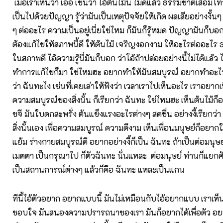
เมื่อเราเห็นว่า เอ่อ เช่นว่า ไอ้ต้นไม้นี่ ไม่ดีแล้ว ธรรมชาติเสื่อมโ
เป็นไปด้วยปัญญา รู้ว่ามันเป็นเหตุปัจจัยให้เกิด ผลเสียอย่างงั้นๆ
ๆ ต่ออะไร ความเป็นอยู่เนี่ยใช่ไหม ก็มันก็รู้หมด ปัญญามันก็บอก
ต้องแก้ไขให้สภาพนี้ดี ให้ต้นไม้ เจริญงอกงาม ให้อะไรต่ออะไร 
ในสภาพดี ไอ้ความรู้นี่มันก็บอก ว่าโอ้ถ้าปล่อยอย่างนี้ไม่ได้แล้
ทำการแก้ไขก็มา ใช่ไหมฮะ อยากทำให้มันสมบูรณ์ อยากทำอะไร 
ว่า ฉันทะไง เช่นที่เคยเล่าให้ฟังว่า เวลาเราไปเห็นอะไร เราอยาก
ความสมบูรณ์ของสิ่งนั้น ก็เรียกว่า ฉันทะ ใช่ไหมฮะ เห็นต้นไม้ก็
ขจี มันใบดกสะพรั่ง ต้นแข็งแรงอะไรต่างๆ สดชื่น อย่างงี้เรียกว่า
สิ่งนั้นเอง เพื่อความสมบูรณ์ ความดีงาม เห็นเพื่อนมนุษย์ก็อยากให
แย้ม ร่างกายสมบูรณ์ดี อยากอย่างงี้ก็เป็น ฉันทะ ถ้าเป็นต่อมนุษ
เมตตา เป็นกรุณาไป ก็ตัวฉันทะ นั่นแหละ ต่อมนุษย์ ท่านก็แยกศั
เป็นสถานการณ์ต่างๆ แล้วก็คือ ฉันทะ แหละเป็นแกน
ทีนี้ไอ้ตัวอยาก อยากแบบนี้ มันไม่เหมือนกับไอ้อยากแบบ เราเห
ชอบใจ มันสนองความปรารถนาของเรา มันก็อยากได้เพื่อตัว อย