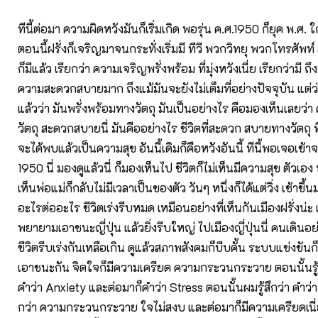
ทีนี้ต่อมา ความผิดหวังมันก็เริ่มเกิด พอรุ่น ค.ศ.1950 ก็ยุค พ.ศ.
ตอนนี้ฝรั่งก็เจริญมาจนกระทั่งเริ่มมี ทีวี พวกวิทยุ พวกโทรศัพท
ก็มีแล้ว เรียกว่า ความเจริญพรั่งพร้อม ที่มุ่งหวังเนี่ย เรียกว่ามี ถึง
ความสะดวกสบายมาก ถึงแม้มันจะยังไม่เต็มที่อย่างปัจจุบัน แต่ว่า
แล้วว่า มันพรั่งพร้อมทางวัตถุ มันเป็นอย่างไร คือมองเห็นเลยว่า
วัตถุ สะดวกสบายนี่ มันคืออย่างไร ชีวิตที่สะดวก สบายทางวัตถุ ที่
จะได้พบแล้วเป็นความสุข อันนี้เดิมก็คือหวังอันนี้ ทีนี้พอเจอเข้าจร
1950 นี่ มองดูแล้วนี่ ก็มองเห็นไป ชีวิตก็ไม่เห็นมีความสุข ตัวเอ
เห็นพ่อแม่ก็กลับไม่มีเวลาเป็นของตัว วันๆ หนึ่งก็ได้แต่วิ่ง เช้าข
อะไรต่ออะไร ชีวิตเร่งรีบหมด เหมือนอย่างที่เห็นกันเมืองฝรั่งน่ะ แ
พยายามเอาชนะญี่ปุ่น แล้วยิ่งรีบใหญ่ ไปเมืองญี่ปุ่นนี่ คนเดินอย
ชีวิตรีบเร่งกันเหลือเกิน ดูแล้วสภาพสังคมก็บีบคั้น ระบบแข่งขันก็
เอาชนะกัน จิตใจก็มีความเครียด ความกระวนกระวาย ตอนนั้นรู้ส
คำว่า Anxiety และต่อมาก็คำว่า Stress ตอนนั้นผมรู้สึกว่า คำว่า
กว่า ความกระวนกระวาย ใจไม่สงบ และต่อมาก็มีความเครียดเนี่ย เน