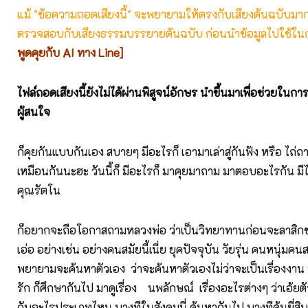
แม้ "ข้อความถอดเสียงนี้" จะพยายามให้ตรงกับเสียงต้นฉบับมากที่
ตรวจสอบกับเสียงธรรมบรรยายต้นฉบับ ก่อนนำข้อมูลไปใช้ในก
พูดคุยกับ AI ทาง Line]
ไฟล์ถอดเสียงนี้ยังไม่ได้ผ่านพิสูจน์อักษร นำขึ้นมาเพื่อช่วยในก
ผู้สนใจ
ก็คุยกันแบบกันเอง สบายๆ มีอะไรก็ เอามาเล่าสู่กันฟัง หรือ ไถ่ถา
เหมือนกันนะฮะ วันนี้ก็ มีอะไรก็ มาคุยมาถาม มาตอบอะไรกัน ม
คุณรัตโน
ก็อยากจะถือโอกาสถามหลวงพ่อ ว่าเป็นวิทยาทานก่อนจะลาสิกขา
เอ่อ อย่างเช่น อย่างคนสมัยนี้เนี่ย ยุคปัจจุบัน วัยรุ่น คนหนุ่มคนสา
พยายามจะค้นหาตัวเอง ว่าจะค้นหาตัวเองไม่ว่าจะเป็นเรื่องงาน 
รัก ก็ศึกษากันไป มาดูเรื่อง นพลักษณ์ เรื่องอะไรต่างๆ ว่าเอ้ยตั
กับอะไรประเภทไหน บางทีในสังคมนี่ ค้นหากันไป บางทีค้นยี่สิบปี