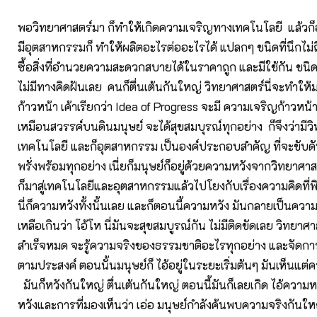
พอวิทยาศาสตร์มา ก็ทำให้เกิดความเจริญทางเทคโนโลยี แล้วก
มีอุตสาหกรรมก็ ทำให้ผลิตอะไรต่ออะไรได้ แปลกๆ ชนิดที่นึกไม
ซื้อสิ่งที่อำนวยความสะดวกสบายได้ในราคาถูก และมีใช้กัน ชนิดท
ไม่มีทางคิดฝันเลย คนก็ตื่นเต้นกันใหญ่ วิทยาศาสตร์นี่จะทำให้มน
ก้าวหน้า เค้าเรียกว่า Idea of Progress จะมี ความเจริญก้าวหน้
เหมือนสวรรค์บนดินมนุษย์ จะได้สุขสมบุรณ์ทุกอย่าง ก็จึงว่ามีว
เทคโนโลยี และก็อุตสาหกรรม เป็นองค์ประกอบสำคัญ ที่จะขับดั
พรั่งพร้อมทุกอย่าง เนี่ยก็มนุษย์ก็อยู่ด้วยความหวังจากวิทยาศาส
ก็มาสู่เทคโนโลยีและอุตสาหกรรมแล้วไปโยงกับเรื่องความคิดที่พิ
นี่ก็ความหวังทั้งนั้นเลย และก็ตอนนี้ความหวัง มันกลายเป็นความ
เหลือเกินว่า โอ้โห นี่มันจะสุขสมบูรณ์กัน ไม่มีติดขัดเลย วิทยาศ
สำเร็จหมด จะรู้ความจริงของธรรมชาติอะไรทุกอย่าง และจัดกา
ตามประสงค์ ตอนนั้นมนุษย์ก็ ไอ้อยู่ในระยะเริ่มต้นๆ มันเห็นแต่
มันก็หวังกันใหญ่ ตื่นเต้นกันใหญ่ ตอนนี้มันก็เลยเกิด ไอ้คว
หวังและการที่มองเห็นว่า เอ่อ มนุษย์กำลังค้นพบความจริงกันให