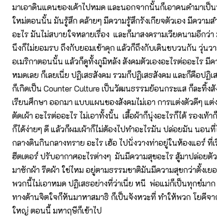
มาเอาดินแดนของเค้าไปหมด และนอกจากนั้นก็เอาคนดำมาเป็นทา
ใหม่ตอนนั้น มันรู้สึก คล้ายๆ มีความรู้สึกรังเกียจตัวเอง มีความ
อะไร มันไม่สบายใจหลายเรื่อง และก็มาสงครามเวียดนามอีกว่
นึงก็ไม่ยอมรบ ถึงกับยอมเข้าคุก แล้วก็ถึงกับเดินขบวนกัน วุ่
อเมริกาตอนนั้น แล้วก็ดูทั้งภูมิหลัง สังคมตัวเองอะไรต่ออะไร มีค
หมดเลย ก็เลยเนี่ย ปฏิเสธสังคม รวมก็ปฏิเสธสังคม และก็คือปฏ
ก็เกิดเป็น Counter Culture เป็นวัฒนธรรมย้อนกระแส ก็ละทิ้งสั
เรียนศึกษา ออกมา แบบแผนของสังคมไม่เอา การแต่งตัวดีๆ แต
ตัดเผ้า อะไรต่ออะไร ไม่เอาทั้งนั้น เสื้อผ้าก็นุ่งอะไรก็ได้ รองเท้า
ก็ได้ง่ายๆ ดี แล้วก็ผมเผ้าก็ไม่ต้องไปทำอะไรมัน ปล่อยมัน นอนที
กลางดินกินกลางทราย อะไร เฮ้อ ไปนั่งวางท่าอยู่ในห้องแอร์ ที่เรี
ฮีตเตอร์ ปรับอากาศอะไรต่างๆ มันมีความสุขอะไร สู้มาปล่อยตั
มาซักผ้า รีดผ้า ใช่ไหม อยู่ตามธรรมชาติมันมีความสุขกว่าตั้งเยอะ
พวกนี้ไม่เอาหมด ปฏิเสธอย่างที่ว่าเนี่ย หนี พ่อแม่ก็เป็นทุกข์มาก
ทางด้านจิตใจก็หันมาหาสมาธิ ก็เป็นจังหวะที่ ทำให้พวก โยคีจาก
ใหญ่ ตอนนี้ มหาฤษีก็เข้าไป