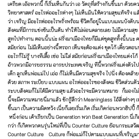
เครียด เอ้อพวกนี้ ก็เริ่มเห็นกันว่า เอ วัตถุที่สร้างกันขึ้นมา ด้ว
วิทยาศาสตร์ อะไรต่ออะไรต่างๆ ไม่เห็นมันให้ความสุขแท้จริง แล้
ว่า เจริญ มีอะไรต่ออะไรพรั่งพร้อม ชีวิตก็อยู่ในแบบแผนบังค
สังคมที่มีการแข่งขันเป็นต้น ทำให้ไม่ผ่อนคลายเลย ไม่มีความสุข 
สูทไปทำงาน ตอนนั้นน่ะ ฝรั่งมาเมืองไทยก็มีแต่ชุดสูททั้งนั้นนะ 
สมัยก่อน ไม่มีเห็นอย่างนี้หรอก เห็นจะต้องแต่ง ชุดโก้ เดี๋ยวตอนหล
อะไรก็ไม่รู้ บางทีเสื้อ เซ่อ ไม่ใส่ สมัยก่อนฝรั่งมาเมืองไทยแต่งโ
อ้าวพวกมีอารยธรรม อารยประเทศเจริญ ทีนี้พวกฝรั่งแต่งตัวไ
เด็ก ลูกเห็นพ่อแม่ไป เอ่อ ก็ไม่เห็นมีความสุขจริง ไปนั่ง ต้องคล้า
ด้วย สภาพ ระเบียบ แบบแผน อไรต่ออะไรของสังคม ชีวิตส่วนตัว จ
ระบบสังคมก็ไม่ได้มีความสุข แล้วอะไรจะมีความหมาย ก็มองไม่เห็
นี้จะมีความหมายนี่มาแล้ว ชักรู้สึกว่า Meaningless ไอ้สิ่งต่างๆ เหล
ขึ้นมา เป็นความผิดหวัง เนี่ยก็เลยเริ่มเกิด เริ่มเกิดก่อนพวกฮิปปี้ 
หนึ่งก่อน เค้าเรียกเป็น Generation พวก Beat Generation นี่เ
กว่า ก็เกิดพวกคนรุ่นใหม่ที่เป็น Counter Culture ย้อนกระแสวั
Counter Culture Culture ก็พ่อแม่ก็ไปตามแบบแผนที่เจริญ