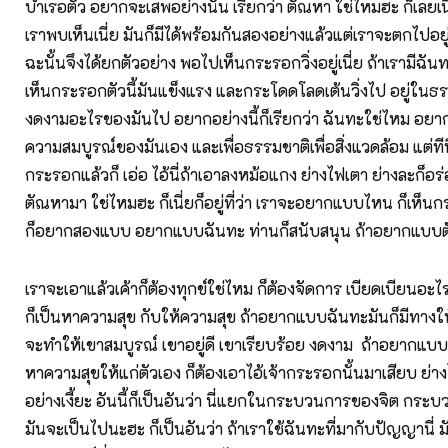
บำเรอตัว อยากจะเสพอย่างนั้น เรียกว่า ตัณหา ใช่ไหมฮะ ก็เลยเนี่ย
เราพบเห็นเนี่ย มันก็มีได้พร้อมกันสองอย่างแล้วแต่เราจะตกไปอย
ฉะนั้นจึงได้ยกตัวอย่าง พอไปเห็นกระรอกวิ่งอยู่เนี่ย ถ้าเรามีฉั
เห็นกระรอกตัวนี้มันแข็งแรง และกระโดดโลดเต้นวิ่งไป อยู่ในธ
งดงามอะไรของมันไป อยากอย่างนี้ก็เรียกว่า ฉันทะใช่ไหม อยาก
ความสมบูรณ์ของมันเอง และเพื่อธรรมชาติเพื่อสิ่งแวดล้อม แต่ทีนี้
กระรอกแล้วก็ เอ่อ ไอ้นี่ถ้าเอาลงหม้อแกง ย่างไฟเตา ย่างละก็อร่อ
ตัณหามา ใช่ไหมฮะ ก็เนี่ยก็อยู่ที่ว่า เราจะอยากแบบไหน ก็เห็น
ก็อยากสองแบบ อยากแบบฉันทะ ท่านก็สนับสนุน ถ้าอยากแบบตัณ
เราจะเอาแล้วเค้าก็ต้องทุกข์ใช่ไหม ก็ต้องจัดการ เบียดเบียนอะไรต
ก็เป็นหาความสุข กับให้ความสุข ถ้าอยากแบบฉันทะมันก็มีทางใ
จะทำให้เขาสมบูรณ์ เขาอยู่ดี เขาเรียบร้อย งดงาม ถ้าอยากแบ
หาความสุขให้แก่ตัวเอง ก็ต้องเอาไอ้เจ้ากระรอกนั้นมาเสียบ ย่า
อย่างเงี้ยะ อันนี้ก็เป็นอันว่า นี่แยกในกระบวนการของจิต กระบ
มันจะเป็นไปนะฮะ ก็เป็นอันว่า ถ้าเราใช้ฉันทะที่มากับปัญญานี่