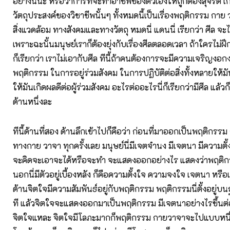
อย่างนี้นะ หรือว่าการที่จะทำอาชีพของตัวเองให้ถูกต้องสุจริต เ
วัตถุประสงค์ของวิชาชีพนั้นๆ ทั้งหมดนี้เป็นเรื่องพฤติกรรม กาย 
สิ่งแวดล้อม ทางสังคมและทางวัตถุ หมดนี่ แดนนี่ เรียกว่า ศีล จ
เพราะฉะนั้นมนุษย์เราก็ต้องยุ่งกับเรื่องศีลตลอดเวลา ถ้าใครไม่
ก็เรียกว่า เราไม่เอากับศีล ทีนี้ถ้าคนต้องการจะมีความเจริญงอ
พฤติกรรม ในการอยู่ร่วมสังคม ในการปฏิบัติต่อสิ่งทั้งหลายให้มัน
ให้มันเกิดผลดีต่อผู้ร่วมสังคม อะไรต่ออะไรนี่ก็เรียกว่ามีศีล แล้วก็ฝ
ด้านหนึ่งละ
ทีนี้ด้านที่สอง ด้านลึกเข้าไปก็คือว่า ก่อนที่มาออกเป็นพฤติก
ทางกาย วาจา ทุกครั้งเลย มนุษย์นี่มีเจตจำนง มีเจตนา มีความต
จะคิดจะเอาจะได้หรือจะทำ จะแสดงออกอย่างไร แสดงว่าพฤติก
นอกนี่มีตัวอยู่เบื้องหลัง ก็คือความตั้งใจ ความจงใจ เจตนา หร
ด้านจิตใจมีความสัมพันธ์อยู่กับพฤติกรรม พฤติกรรมนี่ตั้งอยู่
ที แล้วจิตใจจะแสดงออกมาเป็นพฤติกรรม มีเจตนาอย่างไรขึ้น
จิตใจแหละ จิตใจมีโลภะมากก็พฤติกรรม กายวาจาจะไปแบบหนึ