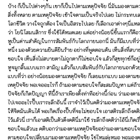
บ้าง ก็เป็นไปต่างๆกัน เขาก็เป็นไปตามเหตุปัจจัย นี่มันมองตาม
สิ่งทั้งหลาย ตามเหตุปัจจัย เข้าใจตามเป็นจริงไปเลย ไม่กระทบเลย 
โลกชีวิต วางใจถูกต้อง ใจเป็นอิสระไปเลย ก็เลือกเอาต่างๆนี่แหละ 
ว่า โยนิโสมนสิการ ซึ่งใช้ได้หมดเลย แต่อย่างน้อยนี่ขั้นแรกก็คื
หูเป็นด่านสำคัญในการสัมพันธ์กับโลกภายนอกนี่ มันก็มีแบบที่ว่
หนึ่ง มองด้วยความยินดียินร้าย อย่างที่พูดตอนต้น เห็นสิ่งที่สบ
ชอบใจ เห็นสิ่งไม่สบายตาไม่ถูกตาก็ไม่ชอบใจ แล้วก็สุขทุกข์ก็อยู่น
หูจมูกลิ้นแบบแรก สามัญ แล้วก็แบบสัมพันธ์กับโลกภายนอกด้
แบบที่ว่า อย่างน้อยมองตามเหตุปัจจัย ก็เลยแยกแบบ มองตา
เหตุปัจจัย พอเจออะไรก็ ถ้ามองตามชอบใจก็สะสมปัญหา แต่ถ้
ปัจจัยก็เกิดปัญญา ทีนี้ถ้าเราเพียงตั้งท่าทีอย่างนี้ก่อน ว่ามองตา
ไปเจออะไรปั๊บเราระลึกอันนี้ เราจำไว้เป็นคติว่ามองตามเหตุปัจจ
ให้จิตมันเดินได้ พอเกิดเรื่องปั๊บที่จะไม่ชอบใจ เอาสติระลึกถึงคติมา
ไว้แล้วนี่ เราก็เอาสติเป็นตัวดึงคตินี่มาใช้ ระลึกถึงคติว่าไอ้นี่เกิดเร
ชอบใจแล้วนะ คติบอกว่ามองตามเหตุปัจจัยอย่ามองตามชอบใจ เ
ตามชอบใจเปลี่ยนมามองตามเหตุปัจจัย ใช่ไหมล่ะหมอ พอมองตาม