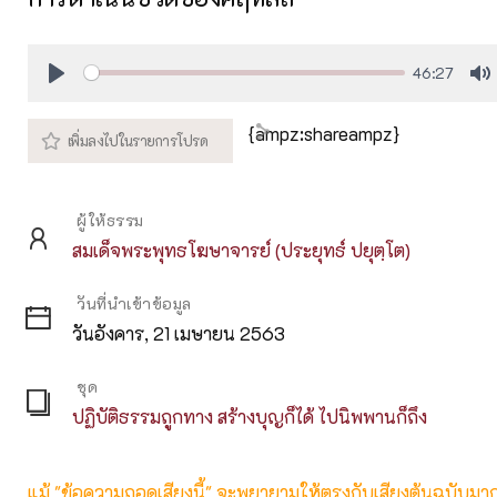
46:27
Play
M
{ampz:shareampz}
ผู้ให้ธรรม
สมเด็จพระพุทธโฆษาจารย์ (ประยุทธ์ ปยุตฺโต)
วันที่นำเข้าข้อมูล
วันอังคาร, 21 เมษายน 2563
ชุด
ปฏิบัติธรรมถูกทาง สร้างบุญก็ได้ ไปนิพพานก็ถึง
แม้ "ข้อความถอดเสียงนี้" จะพยายามให้ตรงกับเสียงต้นฉบับมากที่