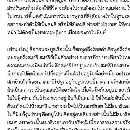
สำหรับคนที่จะต้องใช้ชีวิต จะต้องไปงานสังคม ไปงานแต่งงาน
ไปงานปาร์ตี้ แต่ดำเนินการเป็นชาวพุทธที่ดีได้อย่างไร ในฐานะค
อยากจะทำตัวให้เป็นคนดี หรือให้สังคมดี ทำอย่างไรง่ายๆ ให้ค
หน้า ไม่ต้องเป็นพาดทฤษฎีมาก เผื่อผมจะอาไปพิมพ์
(ท่าน ป.อ.) คือก่อนจะพูดเรื่องนั้น ก็ขอพูดถึงถ้อยคำ คือพูดถึงถ
หมอพูดถึงสมาธิ สมาธิก็เป็นตัวอย่างของการที่ว่า บางทีเราไปหล
ความหมายแง่ใดแง่หนึ่ง คือสมาธิโดยรูปแบบกับสมาธิโดยสาระ
นี่เราจะไปติดในแง่ ไปนั่งอย่างนี้ แล้วไปอยู่ในที่อย่างนั้น อะไรอย
สมาธิ แล้วก็เลยเอาสมาธิไปผูกอยู่กับรูปแบบนั้น ความจริงสมาธ
มันเป็นสภาวะ เป็นคุณสมบัติของจิตใจ เมื่อจิตใจมันอยู่แน่วแน่ มันอ
ไม่ไปฟุ้งซ่าน มันไม่วอกแวกอยู่ มันก็เป็นสมาธิ ใช่ไหมล่ะ อันนี้
ตัวแท้ คนไปนั่งสมาธิ แกอาจจะใจไม่เป็นสมาธิเลย ไม่มีสมาธิเลยก
ไปก็นั่ง ก็งุ่นง่านๆ คิดอยู่โน่น คิดอยู่คนเดียว อย่างนั้นไม่มีสมา
เฉยๆ เพราะฉะนั้นสมาธิเวลาเอากันจริงๆนี่ เนื้อหาสาระความจริ