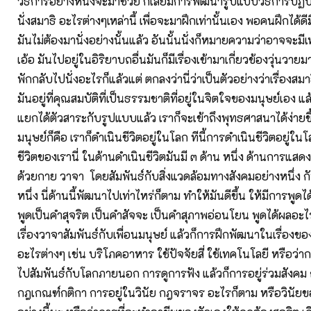
วิธีการอย่างหนึ่งจะมาช่วย ก็เลยมีการพัฒนารูปแบบวิธีการปฏิบั
นั่งสมาธิ อะไรต่างๆเหล่านี้ เพื่อจะมาฝึกเท่านั้นเอง พอคนฝึกได้ดี
มันไม่ต้องมานั่งอย่างนั้นแล้ว อันนั้นนั่งก็หมายความว่าอาจจะมีเ
เอ้อ มันไปอยู่ในอิริยาบถอื่นมันก็มีเรื่องเข้ามาเกี่ยวข้องวุ่นว
พักกลับไปนั่งอะไรก็แล้วแต่ ตกลงว่านี่ว่าเป็นตัวอย่างว่าเรื่องสมา
มันอยู่ที่คุณสมบัติที่เป็นธรรมชาติที่อยู่ในจิตใจของมนุษย์เอง แล้
แยกได้ตัวสาระกับรูปแบบแล้ว เราก็จะเข้าถึงพุทธศาสนาได้ง่ายขึ้
มนุษย์ก็คือ เราก็ดำเนินชีวิตอยู่ในโลก ทีนี้การดำเนินชีวิตอยู่ใน
ชีวิตของเรานี่ ในด้านดำเนินชีวิตมันมี ๓ ด้าน หนึ่ง ด้านการ
ด้วยกาย วาจา โดยสัมพันธ์กับสิ่งแวดล้อมทางสังคมอย่างหนึ่ง ก
หนึ่ง นี่ด้านนี้พัฒนาไปเท่าไหร่ก็ตาม ทำให้มันดีขึ้น ให้มีการพูดไ
พูดเป็นคำสุจริต เป็นคำสัจจะ เป็นคำสุภาพอ่อนโยน พูดได้ผลอะไร
เรื่องวาจาสัมพันธ์กับเพื่อนมนุษย์ แล้วก็การฝึกพัฒนาในเรื่อง
อะไรต่างๆ เช่น บริโภคอาหาร ใช้ปัจจัยสี่ ใช้เทคโนโลยี หรือว่าก
ไปสัมพันธ์กับโลกภายนอก การดูการฟัง แล้วก็การอยู่ร่วมสังคม
กฎเกณฑ์กติกา การอยู่ในวินัย กฎจราจร อะไรก็ตาม หรือวินั