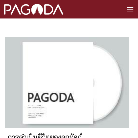
การดำเนินชีวิตของคฤหัสถ์