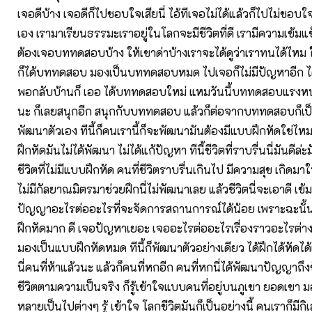
เจอดีบ้าง เจอดีก็ไปชอบใจเสียนี่ ไอ้ทีเจอไม่ได้แล้วก็ไปไม่ชอ
เอง เรามาเรียนธรรมะเราอยู่ในโลกจะมีชีวิตที่ดี เรามีความเข้
ต้องเจอบททดสอบบ้าง ให้เขาด่าบ้างเราจะได้ดูว่าเราทนได้ไหม ใช
ก็ได้บททดสอบ มองเป็นบททดสอบหมด ไปเจอก็ไม่มีปัญหาอีก ได
พอกลับบ้านก็ เออ ได้บททดสอบใหม่ แหมวันนี้บททดสอบแรงหน่อ
นะ ก็เลยสนุกอีก สนุกกับบททดสอบ แล้วก็ต่อจากบททดสอบก็เป
พัฒนาตัวเอง ทีนี้ก็คนเรานี้ก็จะพัฒนามันต้องมีแบบฝึกหัดใช่ไ
ฝึกหัดมันไม่ได้พัฒนา ไม่ได้แก้ปัญหา ทีนี้ชีวิตที่ราบรื่นนี่มันดีล่ะ
ชีวิตที่ไม่มีแบบฝึกหัด คนที่ชีวิตราบรื่นเกินไป มีความสุข เกิดมาใ
ไม่มีกัลยาณมิตรมาช่วยฝึกนี่ไม่พัฒนาเลย แล้วชีวิตนี่จะเอาดี เข้ม
ปัญญาอะไรต่ออะไรที่จะจัดการสถานการณ์ได้น้อย เพราะฉะนั้
ฝึกหัดมาก ดี เจอปัญหาเยอะ เจออะไรต่ออะไรเรื่องราวอะไรต่างๆ 
มองเป็นแบบฝึกหัดหมด ทีนี้ก็พัฒนาตัวอย่างเดียว ได้ฝึกได้หัดไ
นี่คนที่ห้าแล้วนะ แล้วก็คนที่หกอีก คนที่หกนี่ได้พัฒนาปัญญาถึงข
ชีวิตตามความเป็นจริง ก็รู้เข้าใจแบบคนที่อยู่บนภูเขา ยอดเขา มอ
หลายเป็นไปต่างๆ รู้ เข้าใจ โลกชีวิตมันก็เป็นอย่างนี้ คนเราก็มีกิเ