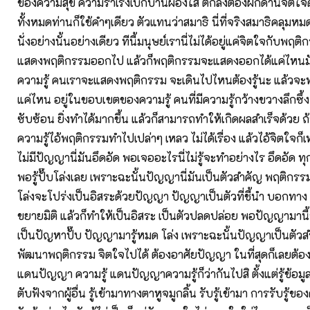
ของความสุข ความร่าเริงเบิกบานผ่องใส ตกลงต้องฝึกด้านจิตใจด
ทั้งหมดท่านก็ใช้คำๆเดียว ตัวแทนว่าสมาธิ นี่ที่จริงสมาธิคลุมหมด
นั่งอย่างนั้นอย่างเดียว ทีนี้มนุษย์เรานี่ไม่ได้อยู่แค่จิตใจกับพฤติ
แสดงพฤติกรรมออกไป แล้วก็พฤติกรรมจะแสดงออกได้แค่ไหนมัน
ความรู้ คนเราจะแสดงพฤติกรรม จะเดินไปไหนต้องรู้นะ แล้วจะ
แค่ไหน อยู่ในขอบเขตของความรู้ คนที่มีความรู้กว้างขวางลึกซึ้ง
ซับซ้อน ยิ่งทำได้มากขึ้น แล้วก็สามารถทำให้เกิดผลสำเร็จด้วย ถ้
ความรู้ไอ้พฤติกรรมทำไปเปล่าๆ เหลว ไม่ได้เรื่อง แล้วไอ้จิตใจก็
ไม่มีปัญญานี่มันอึดอัด พอเจออะไรนี่ไม่รู้จะทำอย่างไร อึดอัด ทุ
พอรู้ปั๊บโล่งเลย เพราะฉะนั้นปัญญานี่มันเป็นตัวสำคัญ พฤติกร
โล่งจะโปร่งเป็นอิสระด้วยปัญญา ปัญญาเป็นตัวที่ชี้นำ บอกทาง 
ขยายมิติ แล้วก็ทำให้เป็นอิสระ เป็นตัวปลดปล่อย พอปัญญามานี้ร
เป็นปัญหาปั๊บ ปัญญามารู้หมด โล่ง เพราะฉะนั้นปัญญาเป็นตัวสำ
พัฒนาพฤติกรรม จิตใจไปได้ ต้องอาศัยปัญญา ในที่สุดก็เลยต้อง
แดนปัญญา ความรู้ แดนปัญญาความรู้ก็ว่ากันไปสิ ตั้งแต่รู้ข้อม
ตับฟังจากผู้อื่น รู้เข้ามาทางตาหูจมูกลิ้น รับรู้เข้ามา การรับรู้