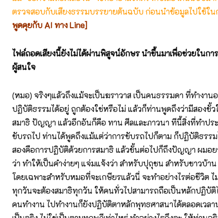
ตรวจสอบกับเสียงธรรมบรรยายต้นฉบับ ก่อนนำข้อมูลไปใช้ในก
พูดคุยกับ AI ทาง Line]
ไฟล์ถอดเสียงนี้ยังไม่ได้ผ่านพิสูจน์อักษร นำขึ้นมาเพื่อช่วยในก
ผู้สนใจ
(หมอ) จริงๆแล้วถึงแม้จะเป็นฆราวาส เป็นคนธรรมดา ที่ทำงานอยู
ปฏิบัติธรรมได้อยู่ ถูกต้องใช่หรือไม่ แล้วก็ท่านพูดถึงว่ามีสองขั้
สมาธิ ปัญญา แล้วอีกอันก็คือ ทาน ศีลและภาวนา ทีนี้สิ่งที่ทำปร
ขับรถไป ท่านได้พูดถึงแม้แต่ว่าการขับรถไปก็ตาม ก็ปฏิบัติธรรมได
สองคือการปฏิบัติด้วยการสมาธิ แล้วขั้นต่อไปก็ถึงปัญญา ผมอ
ว่า ทำให้เป็นคำง่ายๆ แจ่มแจ้งว่า สำหรับปุถุชน สำหรับชาวบ้
โดยเฉพาะสำหรับหมอที่จะเกษียรแล้วนี่ จะทำอย่างไรต่อชีวิต ไม
ทุกวันจะต้องสมาธิทุกวัน ให้คนทั่วไปสามารถถือเป็นหลักปฏิบัติได
คนทำงาน ไปทำงานก็ยังปฏิบัติตาหลักพุทธศาสนาได้ตลอดเวล
เป็นจริง ไม่ใช่เป็นตามทฤษฎีเท่าไหร่ ทำอย่างไรถึงจะ ให้ท่านอธ