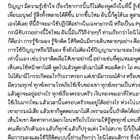
ปัญญา มีความรู้เข้าใจ เรื่องวิชาการนั้นก็ไม่ต้องพูดถึงในที่นี้ รู้เข้
เพื่อนมนุษย์ รู้สิ่งทั้งหลายได้ดีขึ้น มากขึ้นไหม อันนี้ก็ดูได้นะ ดูสาม
เองได้เลย ทีนี้ถ้าจะมาใช้ปฏิบัติอย่างในเฉพาะกรณี หรือเป็นแง่ๆเ
กรณีขับรถอย่างนี้ใช่ไหม อันนี้มันก็วิธีง่ายๆก็ ท่านเรียกว่าโยน
ก็คือว่า การรู้จักมอง รู้จักคิด ให้จิตมันมีทางเดินหลายๆอย่าง คือ
การใช้ปัญญาหรือวิธีมอง ซึ่งยังไม่ต้องใช้ปัญญามากมายอะไรล่ะ
เท่านั้นเอง เช่นว่าเราคิดเผื่อให้เขาอย่างนี้ อย่างเช่นที่คุณหมอพูด
เห็นคนไข้หน้าตาไม่ดี พูดไปแล้วพูดกลับมาไม่ดี หมอคิดว่า โอ คนไ
ไม่ได้มามีโกรธเกิดอะไรกับเราหรอก แต่เขามีอารมณ์ค้าง หรือเข
มีความทุกข์ ทุกข์เพราะโรคภัยไข้เจ็บของเขา ทุกข์เพราะเป็นห่วง
แล้วลูกจะอยู่อย่างไร ทุกข์เรื่องครอบครัว เงินทองจะเอาที่ไหนม
ใช้เงินมากไหม แล้วเวลานั้นครอบครัวจะอยู่ได้อย่างไร ห่วงโน่นห่ว
เขาอารมณ์เสีย แล้วเขาก็พูดตอบมาไม่ดี เพราะฉะนั้นถ้าคิดได้อย
เห็นใจเขา คิดหาทางปลอบโยนหรือไปไถ่ถามให้รู้สุขทุกข์ แทนที่จ
คนเดียวกับตัวเอง แล้วก็ทุกข์ แล้วก็ปรุงแต่ง ใจไม่สบาย นี่ก็เป็นตั
คือการมองและใช้วิธีคิดแบบนี้ท่านเรียกว่า โยนิโสมนสิการ ซึ่งใ