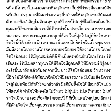
โลภน้อยลงก็พฤติกรรมก็ไปอย่าง มีโทสะมากก็พฤติกรรม กาย วา
หนึ่ง มีโมหะ ก็แสดงออกมาที่พฤติกรรม ก็อยู่ที่ว่าจะมีคุณสมบัติหร
หรือดีมาประกอบที่จิตอย่างไร ฉะนั้นถ้าจะให้พฤติกรรมดีมั่นคง
ด้วย แต่ข้อสำคัญในที่สุด สุข ทุกข์นี่ เราก็ไปอยู่ที่ใจอีกเหมือนกั
คุณสมบัติของพฤติกรรมที่ดีร้ายเท่านั้น ประณีต ทราม หยาบ ละเ
หมายความว่า ความสุขความทุกข์ด้วย ในที่สุดไปอยู่ที่จิตใจ เพร
จิตใจนี้ก็ต้องมีการฝึก เพราะฉะนั้นเราก็ฝึกจิตใจในเรื่องคุณธร
มันมีความโลภความโกรธความหลงน้อยลง ให้ความโกรธ โลภะโท
จิตใจน้อยลง ให้มีคุณสมบัติที่ดี ซึ่งเป็นตรงข้ามกับโลภะโทสะ ให้
เสียสละ ให้มีเมตตากรุณา ให้มีจิตใจมีอุดมคติ ให้มีความใฝ่รู้อยาก
อะไรขึ้นมาอีก แล้วก็นอกจากนั้น บางทีจิตใจอ่อนแอ ว้าเหว่ เหง
นี้อีก ไม่ได้ก็ต้องได้พัฒนาจิตใจให้มีสมรรถภาพ มีเข้มแข็ง มีค
ใจสู้ไม่ย่อท้อ มีกำลังใจแกล้วกล้า มีสติยับยั้งใจได้ มีสมาธิใจแ
ให้สงบได้ ทำใจให้ผ่องใส ไม่ว้าเหว่ ไม่ขุ่นมัว ไม่เศร้าหมอง ไม่เค
ร่าเริงเบิกบาน เอะ เรื่องจิตใจเยอะนี่ นี่ก็เป็นแดนใหญ่เลย ลึก
ก็มีด้านจิตใจ เรื่องคุณธรรม ความดี เรื่องสมรรถภาพความเข้มแข