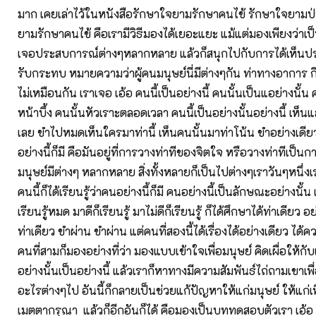
มาก เคยเล่าไว้ในหนังสือรักษาใจยามรักษาคนไข้ รักษาใจยามป่
ยามรักษาคนไข้ คือเรามีวิธีมองได้เยอะแยะ แม้แต่มองเพียงว่าเป็
เจอประสบการณ์ต่างๆหลากหลาย แล้วก็สนุกไปกับการได้เห็นปร
รับกระทบ หมายความว่าผู้คนมนุษย์นี่มีต่างๆกัน ท่าทางอาการ ก
ไม่เหมือนกัน เราเจอ เอ้อ คนนี้เป็นอย่างนี้ คนนั้นเป็นแอย่างนั้น ค
หน้าบึ้ง คนนั้นหัวเราะตลอดเวลา คนนี้เป็นอย่างนั้นอย่างนี้ เห็
เลย ขำไปหมดเห็นใครมาท่านี้ เห็นคนนั้นมาท่าโน้น ขำอย่างเดี
อย่างนี้ก็มี คือมันอยู่ที่การวางท่าทีของจิตใจ หรือวางท่าทีเป็นการ
มนุษย์มีต่างๆ หลากหลาย สิ่งทั้งหลายก็เป็นไปต่างๆเราวันๆหนึ่งเร
คนนี้ก็ได้เรียนรู้ว่าคนอย่างนี้ก็มี คนอย่างนี้เป็นลักษณะอย่างนั้น 
เรียนรู้หมด มาดีก็เรียนรู้ มาไม่ดีก็เรียนรู้ ก็ได้ศึกษาได้ท่าเดียว อย่
ท่าเดียว ขำผ่าน ขำผ่าน แต่คนที่สองนี้ได้เรื่องได้อย่างเดียว ได้ความ
คนที่สามก็มองอย่างที่ว่า มองแบบเข้าใจเพื่อมนุษย์ คิดเผื่อให้ก
อย่างนั้นเป็นอย่างนี้ แล้วเราก็หาทางมีความสัมพันธ์ไถ่ถามเขาเพื่
อะไรต่างๆไป อันนี้ก็กลายเป็นช่วยแก้ปัญหาให้แก่มนุษย์ ให้แก่เพ
เมตตากรุณา แล้วก็อีกอันก็ได้ คือมองเป็นบททดสอบตัวเรา เอ้อ เ