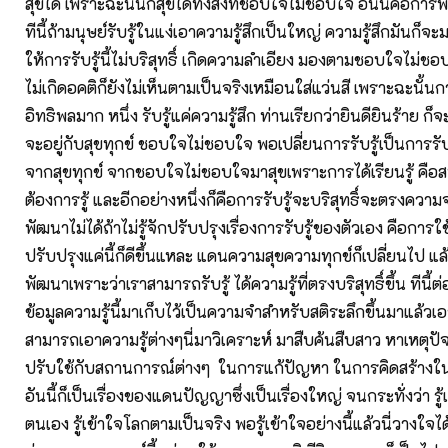
สุขได้ เพราะฉะนั้นก็สุขได้ทั้งสิ่งที่ชอบใจไม่ชอบใจ อันนี้คือก
ทีนี้ถ้ามนุษย์รับรู้ในแง่เอาความรู้สึกเป็นใหญ่ ความรู้สึกมันก็
ให้การรับรู้นี้ไม่บริสุทธิ์ เกิดความลำเอียง มองตามชอบใจไม่ชอบ
ไม่เกิดอคติก็ยังไม่เห็นตามเป็นจริงเหมือนใส่แว่นสี เพราะฉะนั้นการร
อิทธิพลมาก หนึ่ง รับรู้แค่ความรู้สึก ท่านเรียกว่ายินดียินร้าย ก็
จะอยู่กับสุขทุกข์ ชอบใจไม่ชอบใจ พอเปลี่ยนการรับรู้เป็นการรับค
จากสุขทุกข์ จากชอบใจไม่ชอบใจมาสุขเพราะการได้เรียนรู้ คื
ต้องการรู้ และอีกอย่างหนึ่งก็คือการรับรู้จะบริสุทธิ์จะตรงความจ
พัฒนาไม่ได้ถ้าไม่รู้จักปรับปรุงเรื่องการรับรู้ของตัวเอง คือการใ
ปรับปรุงแค่นี้ก็ดีขึ้นแหละ แดนความสุขความทุกข์ก็เปลี่ยนไป 
พัฒนาเพราะว่าเราสามารถรับรู้ ได้ความรู้ที่ตรงบริสุทธิ์ขึ้น ทีนี้ต
ข้อมูลความรู้นี้มาเก็บไว้เป็นความจำสำหรับสติระลึกขึ้นมาแล้ว
สามารถเอาความรู้ต่างๆนี่มาวิเคราะห์ มาสืบค้นสืบสาว หาเหตุปัจ
ปรับใช้กับสถานการณ์ต่างๆ ในการแก้ปัญหา ในการคิดสร้างใ
อันนี้ก็เป็นเรื่องของแดนปัญญาซึ่งเป็นเรื่องใหญ่ จนกระทั่งว่า รู
ตนเอง รู้เข้าใจโลกตามเป็นจริง พอรู้เข้าใจอย่างนี้แล้วนี่วางใจได้