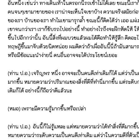
อันหนึ่ง เช่นว่า ทางเดินเท้าในตรอกนี่รถเข้าไม่ได้เลย ขณะนี้เราก็
คนจนๆเขามาขายของ เราน่าจะเห็นใจเขาบ้าง ความจริงสมัยก่อ
ของเรา บ้านของเรา ทำไมเขามารุกล้ำ ขณะนี้ก็คิดได้ว่า เออ แผ
เขาจนกว่าเรา เราก็ขับรถไปอย่างนี้ ทำอย่างไรถึงจะฝึกหัดให้ ให้รู
ขึ้นไปอีกกว่านั้น อันนี้สิ่งที่ผมบวชแล้วผมได้คือทำให้รู้สึก คิดอะไ
ทฤษฎีขึ้นมาจับด้วยนิดหน่อย ผมคิดว่าถ้าเผื่ออันนี้นี่ถ้ามันสา
หรือมีข้อแนะนำง่ายนี่ คนอื่นอาจจะได้ประโยชน์เยอะ
(ท่าน ป.อ.) เจริญพร หนึ่ง อาจจะเป็นคนดีเท่าเดิมก็ได้ แต่ว่าเป็
มากขึ้น หมายความว่าปริมาณของสิ่งที่ดีที่ทำนี่มากขึ้น แต่ระดับก
เดิมก็ได้ อย่างนี้ก็ถือว่าดีแล้วนะ
(หมอ) เพราะมีความรู้มากขึ้นหรือเปล่า
(ท่าน ป.อ.) อันนี้ก็ไม่รู้แหละ แต่หมายความว่าได้ทำสิ่งที่ดีมากขึ้น 
หมายความว่าระดับความเป็นคนดีเท่าเดิม แต่ว่าในความดีที่ตัวเป็นอ