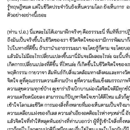
รู้ทฤษฎีหมด แต่ในชีวิตประจำวันยังเห็นความโลภ ยังเห็นการ 
ตัวอย่างอย่างนี้เยอะ
(ท่าน ป.อ.) นี่แหละไม่ได้เอามาฝึกจริงๆ คือธรรมะนี่ ที่แท้ที่เราปฏิ
ถึงมันเป็นจริงขึ้นในชีวิตของเรา ชีวิตจิตใจของเรามีการพัฒนาก
ไปในทางที่ดีขึ้น ถ้าเรานำเอาธรรมะมา จะโดยรู้ก็ตาม จะโดยบอก
แล้วมันไม่มีอะไรเปลี่ยนแปลงขึ้นมานี่มันจะมีผลอะไรล่ะ ฉะนั้นท
เกิดการเปลี่ยนแปลงที่ดีขึ้น ที่ไหนล่ะ ก็เกิดขึ้นในชีวิตจิตใจของเรา 
พฤติกรรม กายวาจา สัมพันธ์กับสิ่งแวดล้อมทางสังคมและทางวัตถุ ด
จิตใจ ดูที่คุณธรรมความดีงามบ้าง ดูที่ความเข้มแข็งสมรรถภาพจิต
ความสุขความทุกข์บ้าง ดูเขาร่าเริงเบิกบานผ่องใสจิตใจดีมีทุกข์น
ความเครียดน้อยลง สามารถแก้ปัญหาจิตใจเขาได้ดีไหม แล้วก็ดูท
เข้าใจโลกและชีวิต การมองสิ่งทั้งหลายที่มองเห็นตามเป็นจริงมา
ความเคลือบแฝงของกิเลส ความลำเอียงอคติอะไรต่างๆเหล่านี้ อัน
แล้วจิตใจที่ทำให้หลุดพ้นอย่างที่ท่านบอกว่า ผู้ที่รู้เข้าใจสิ่งทั้ง
เราก็อยู่ในโลกตามปกตินี่เหมือนคนอื่นใช่ไหม และในโลกมันก็มี ท