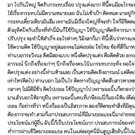
มา ไปกันใหญ่ จิตรับกระทบเรื่อย ปรุงแต่งมาก ทีนี้คนมีอะไรจะทำ 
ไอ้เรื่องกระทบไม่มีความหมายเลย มันไม่เข้าเป้า ตัดหมด มาอยู่กับ
กระทบเดี๋ยวเดียวมันลืม เพราะมันมีเรื่องใหญ่ที่จะทำ ใจก็มีจิตต
ตัวอุทิศใจกับเรื่องที่ทำนี่มันก็ใช้ปัญญา ใช้ปัญญาคิดพิจารณา
ปรับปรุง จะทำให้สำเร็จ อะไรต่างๆ วิมังสาก็มา ทีนี้เห็นว่าทางแ
ใช้ความคิด ใช้ปัญญาอยู่สมองจะไม่ค่อยฝ่อ ใช่ไหม ข้อที่สี่ก็มาหม
ท่านบอกระวังนะ คิดมีสองแบบ หนึ่งคิดปรุงแต่ง คือคิดด้วย emo
อารมณ์ นึกถึงเรื่องเก่าๆ นึกถึงเรื่องคนโน้นกระทบกระทั่ง พอใ
คิดปรุงแต่ง อย่างนี้ท่านห้ามเลย เป็นความคิดเชิงอารมณ์ แต่คิดเ
เท่าไหร่คิดไป ท่านบอก ไม่เป็นไร คิดทางปัญญาคิดสืบสาวหาเหตุ
กลางๆ ไม่มีดีมีชั่ว คิดไปเถอะ ใช้ปัญญาไป เพราะฉะนั้นก็ตกลงว่า อ
มาแล้วบอกให้อายุยืน เพราะฉะนั้นคนที่เกษียณนี่ก็มองให้แง่ดีล
เยอะ ก็อย่างที่ว่า หนึ่งก็มองเป็นอิสรภาพ สองก็คิดจะทำสิ่งที่มีคุณ
ต้องการจะทำ สามก็เอาประสบการณ์ที่มีมาเยอะแยะนี่มาถ่ายทอ
ประโยชน์แก่ผู้อื่น อันนี้ก็เป็นประโยชน์มาก ประสบการณ์ของท่าน
ทำการผ่านชีวิตมาเยอะแยะ คนในแต่ละยุคนี่มันสูญเสียอันนี้ไป