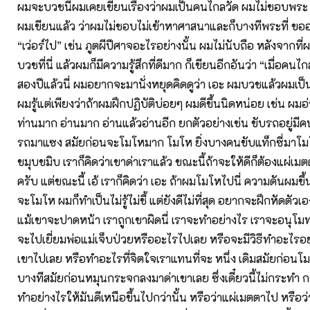
ผมจะบวชนี่ผมเคยเขียนเรื่องว่าผมเป็นคนไกลวัด ผมไม่ชอบพระ
ผมเขียนแล้ว ว่าผมไม่ชอบไม่เข้าหาศาสนาและก็บางทีพระที่ ขอ
“เว่อร์ไป” เช่น ภูตผีปีศาจอะไรอย่างนั้น ผมไม่นับถือ หลังจากท
บวชที่นี่ แล้วผมก็มีความรู้สึกที่ดีมาก ก็เขียนอีกอันว่า “เมื่อคน
สองปีแล้วนี่ ผมอยากจะมานั่งหยุดคิดดูว่า เอะ ผมบวชแล้วผมเป็น
ผมรู้แต่เพียงว่าถ้าผมฝึกปฏิบัติบ่อยๆ ผมดีขึ้นนิดหน่อย เช่น ผม
ท่านมาก อ่านมาก อ่านแล้วอ่านอีก ยกตัวอย่างเช่น ขับรถอยู่มี
รถมาแซง สมัยก่อนจะโมโหมาก โมโห ยิ่งบางคนขับแท็กซี่มาโ
ขมุบขมิบ เราก็คิดว่าเขาด่าเราแล้ว ขณะนี้ถ้าจะให้ดีก็ต้องแผ่เ
ครับ แต่ขณะนี้ เอ้ เราก็คิดว่า เอะ ถ้าผมโมโหไปนี่ ความดันผมขึ้น
จะโมโห ผมก็ทำเป็นไม่รู้ไม่ชี้ แต่ยังดีไม่ที่สุด อยากจะฝึกหัดตัวเ
แม้เขาจะปาดหน้า เราถูกเขาผิดนี่ เราจะทำอย่างไร เราจะอนุโ
จะไปเยี่ยมพ่อแม่เจ็บป่วยหรืออะไรไปเลย หรือจะมีวิธีทำอะไรอย
เขาไปเลย หรือทำอะไรที่จิตใจเราแทนที่จะ หนึ่ง เดิมสมัยก่อนโ
บางทีสมัยก่อนหมุนกระจกลงมาด่าเขาเลย ซึ่งเดี๋ยวนี้ไม่กระทำ 
ทำอย่างไรให้มันดีเหนือขึ้นไปกว่านั้น หรือว่าแผ่เมตตาไป หรือว่