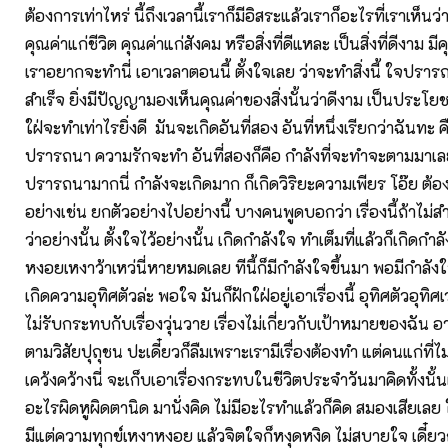
ต้องการเท่าไหร่ นี้ถึงเวลานี้เราก็มีอิสระแล้วเราก็อะไรที่เราเห็นว่
คุณค่าแก่ชีวิต คุณค่าแก่สังคม หรือสิ่งที่ดีแหละ เป็นสิ่งที่ดีงาม ม
เราอยากจะทำนี่ เอาเวลาตอนนี้ ตั้งใจเลย ว่าจะทำสิ่งนี้ ใจปร
สำเร็จ ยิ่งมีปัญญามองเห็นคุณค่าของสิ่งนั้นว่าดีงาม เป็นประโยช
ใฝ่จะทำเท่าไรยิ่งดี มันจะเกิดอันที่สอง อันที่หนึ่งเรียกว่าฉันทะ 
ปรารถนา ความรักจะทำ อันที่สองก็คือ กำลังที่จะทำจะตามมาเล
ปรารถนามากนี่ กำลังจะเกิดมาก ก็เกิดวิริยะความเพียร โอ๊ย ต้อ
อย่างเช่น ยกตัวอย่างไปอย่างนี้ บางคนพูดบอกว่า เรื่องนี้ถ้าไม่ส
ว่าอย่างนั้น ตั้งใจไว้อย่างนั้น เกิดกำลังใจ ทำเต็มที่แล้วก็เกิดกำลั
หงอยเหงาว้าเหว่นี่หายหมดเลย ทีนี้ก็มีกำลังใจขึ้นมา พอมีกำลังใ
เกิดความอุทิศตัวล่ะ พอใจ มันก็ฝักใฝ่อยู่เอาเรื่องนี้ อุทิศตัวอุทิ
ไม่รับกระทบกับเรื่องวุ่นวาย เรื่องไม่เกี่ยวกับเป้าหมายของฉั
ตามวิสัยปุถุชน ปะเดี๋ยวก็ลืมเพราะเรามีเรื่องต้องทำ แต่คนแก่ที่
เคว้งคว้างนี่ จะเก็บเอาเรื่องกระทบในชีวิตประจำวันมาคิดทั้งนั
อะไรผิดหูผิดตานิด มานั่งคิด ไม่มีอะไรทำแล้วก็คิด สมองเสียเล
มีแต่ความทุกข์เหงาหงอย แล้วจิตใจก็หงุดหงิด ไม่สบายใจ เดี๋ยวก