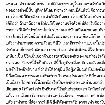
แหม แย่ ทำงานหนักมานานไม่มีอิสรภาพ อยู่ในขอบเขตจำกัด วันนี
พอมองอย่างนี้ปั๊บ มุทิตาได้เลย เพราะว่า ตอนนี่ดีแล้วนี่ คือการเก
มองในแง่ดีก็มีแง่ดีเยอะ แล้วก็มีสิทธิ์จะมองในแง่ดีได้มากด้วย เพ
ได้ถือว่า ถ้าเราถือว่า แล้วมันก็เป็นความจริงด้วยไม่ต้องไปถือว่า
ราชการก็ได้ทำประโยชน์แก่ประชาชนแก่บ้านเมืองมาเยอะแล้ว ทีน
ประโยชน์ในชีวิตนั้นก็ทำไปแล้วพอสมควร การเกษียณก็เป็นกา
แล้วว่าทำมาพอสมควรแล้วนะ ทีนี้ในเวลาที่เราทำงานแบบนั้นน่ะ 
จำกัด เรามีภาระรับผิดชอบ บางอย่างเราทำไม่ได้ตามที่ใจปรารถ
เกษียณปั๊บ ชีวิตเป็นของตัวเอง เวลาเป็นของตัวเอง จะทำอะไรก
ปรารถนา นี่ตรงนี้จึงเป็นอิสระ ทีนี้ก็อยู่ที่ว่าเมื่อเกษียณแล้วจะเ
มาเข้าเรื่องอิทธิบาท ที่ว่าทำให้อายุยืน คือผู้เกษียณถ้าไปมองใน
นี่ก็จะใจคอเหงาหงอยเศร้าสร้อย ว้าเหว่อะไรต่ออะไร ทีนี้พอมอ
เป็นอิสระ โอ๋ คราวนี้มีเวลามีอะไรเป็นของตัวเอง แต่ท่านบอกว่า 
เลื่อนลอย ให้มีอะไรทำ อิทธิบาทก็เริ่มต้นด้วยข้อแรก ให้มีอะไร
แล้วว่าเรามีอะไรที่อยากจะทำ แต่ก่อนนี้เราอาจจะอยากทำ แต่เร
แล้วเราทำตามที่ต้องการไม่ได้ สิ่งที่ต้องการก็ไม่อาจจะทำ ต้องไป