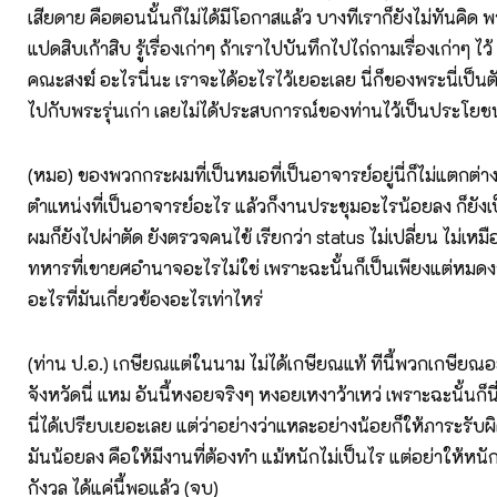
เสียดาย คือตอนนั้นก็ไม่ได้มีโอกาสแล้ว บางทีเราก็ยังไม่ทันคิด พร
แปดสิบเก้าสิบ รู้เรื่องเก่าๆ ถ้าเราไปบันทึกไปไถ่ถามเรื่องเก่าๆ ไว้
คณะสงฆ์ อะไรนี่นะ เราจะได้อะไรไว้เยอะเลย นี่ก็ของพระนี่เป็น
ไปกับพระรุ่นเก่า เลยไม่ได้ประสบการณ์ของท่านไว้เป็นประโยชน
(หมอ) ของพวกกระผมที่เป็นหมอที่เป็นอาจารย์อยู่นี่ก็ไม่แตกต่า
ตำแหน่งที่เป็นอาจารย์อะไร แล้วก็งานประชุมอะไรน้อยลง ก็ยัง
ผมก็ยังไปผ่าตัด ยังตรวจคนไข้ เรียกว่า status ไม่เปลี่ยน ไม่เ
ทหารที่เขายศอำนาจอะไรไม่ใช่ เพราะฉะนั้นก็เป็นเพียงแต่หม
อะไรที่มันเกี่ยวข้องอะไรเท่าไหร่
(ท่าน ป.อ.) เกษียณแต่ในนาม ไม่ได้เกษียณแท้ ทีนี้พวกเกษียณอย
จังหวัดนี่ แหม อันนี้หงอยจริงๆ หงอยเหงาว้าเหว่ เพราะฉะนั้นก็
นี่ได้เปรียบเยอะเลย แต่ว่าอย่างว่าแหละอย่างน้อยก็ให้ภาระรับผ
มันน้อยลง คือให้มีงานที่ต้องทำ แม้หนักไม่เป็นไร แต่อย่าให้หนั
กังวล ได้แค่นี้พอแล้ว (จบ)