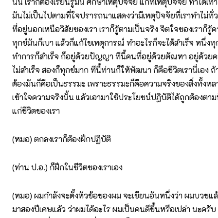
นั้น เราก็ต้องเรียนรู้มัน ศึกษาเหตุปัจจัย แก้ที่เหตุปัจจัย ทำได้เท่าไ
มันไม่เป็นไปตามที่ใจปรารถนาแสดงว่ามีเหตุปัจจัยที่เราทำไม่ทั่ว
ที่อยู่นอกเหนือวิสัยของเรา เราก็รู้ตามเป็นจริง จิตใจของเราก็รู้ค
ทุกข์มันก็เบา แล้วก็แก้ไขเหตุการณ์ ทำอะไรก็จะได้สำเร็จ หนึ่งทุ
ทำการก็สำเร็จ ก็อยู่ด้วยปัญญา ทีนี้คนที่อยู่ด้วยตัณหา อยู่ด้วย
ไม่สำเร็จ สองก็ทุกข์มาก ทีนี้ท่านก็ให้พัฒนา ก็คือชีวิตเรานี่เอง ถ
ต้องมันก็คือเป็นธรรมะ เพราะธรรมะก็คือความจริงของสิ่งทั้งหลาย
เข้าใจความจริงนั้น แล้วเอามาใช้ประโยชน์ปฏิบัติได้ถูกต้องตามนั
แก่ชีวิตของเรา
(หมอ) ตกลงเราก็ต้องฝึกปฏิบัติ
(ท่าน ป.อ.) ก็ฝึกในชีวิตของเราเอง
(หมอ) ผมกำลังจะตั้งหัวข้อของผม จะเขียนอันหนึ่งว่า ผมบวชแล้
มาสองปีเศษแล้ว ว่าผมได้อะไร ผมเป็นคนดีขึ้นหรือเปล่า นะครับ 