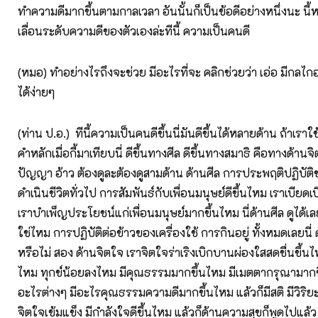
ทำความดีมากขึ้นตามกาลเวลา อันนั้นก็เป็นข้อดีอย่างหนึ่งนะ นี้หน
เลื่อนระดับความดีของตัวเองล่ะทีนี้ ความเป็นคนดี
(หมอ) ทำอย่างไรถึงจะช่วย มีอะไรที่จะ คลิกช่วยว่า เอ่อ มีกลไกอ
ได้ง่ายๆ
(ท่าน ป.อ.) ทีนี้ความเป็นคนดีขึ้นนี่มันดีขึ้นได้หลายด้าน ถ้าเรา
คำหลักเมื่อกี้มาเทียบนี่ ดีขึ้นทางศีล ดีขึ้นทางสมาธิ คือทางด้านจ
ปัญญา อ้าว ต้องดูละต้องดูสามด้าน ด้านศีล การประพฤติปฏิบัต
ดำเนินชีวิตทั่วไป การสัมพันธ์กับเพื่อนมนุษย์ดีขึ้นไหม เราเบีย
เราบำเพ็ญประโยชน์แก่เพื่อนมนุษย์มากขึ้นไหม นี่ด้านศีล ดูได้เล
ใช่ไหม การปฏิบัติต่อข้าวของเครื่องใช้ การกินอยู่ ทั้งหมดเลยนี่ ด
หรือไม่ สอง ด้านจิตใจ เราจิตใจร่าเริงเบิกบานผ่องใสสดชื่นขึ้น
ไหม ทุกข์น้อยลงไหม มีคุณธรรมมากขึ้นไหม มีเมตตากรุณามากข
อะไรต่างๆ มีอะไรคุณธรรมความดีมากขึ้นไหม แล้วก็มีสติ มีวิริย
จิตใจเข้มแข็ง มีกำลังใจดีขึ้นไหม แล้วก็ด้านความสุขก็พูดไปแล้ว