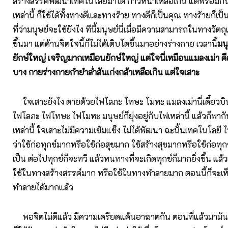
สร้างสรรค์พัฒนาเทคโนโลยีมาได้ ก้าวหน้าเหลือเกิน แต่พร้อมกั
เหล่านี้ ก็ใช้ได้ทั้งทางดีและทางร้าย ทางดีก็เป็นคุณ ทางร้ายก็เป็
ที่ว่ามนุษย์จะใช้ยังไง ทีนี้มนุษย์นี่เมื่อมีความสามารถในทางวัต
ขึ้นมา แต่ด้านจิตใจนี้ก็ไม่ได้เติบโตขึ้นมาอย่างร่างกาย เวลานี้
มนุ
ยักษ์ใหญ่ เจริญมากเหมือนยักษ์ใหญ่ แต่ใจนี่เหมือนแมลงเม่า 
บาง กายร่างกายกำยำล่ำสันเก่งกล้าเหลือเกิน แต่ใจเสาะ
ใจเสาะยังไง ตายด้วยไฟโลภะ โทษะ โมหะ แมลงเม่านี่เดี๋ยวบิน
ไฟโลภะ ไฟโทษะ ไฟโมหะ มนุษย์ก็ยุ่งอยู่กับไฟเหล่านี้ แล้วก็พา
เหล่านี้ ใจเสาะไม่มีความเข้มแข็ง ไม่ได้พัฒนา ฉะนั้นเทคโนโลยี 
ว่าใช้ก่อทุกข์มากหรือใช้ก่อสุขมาก ใช้สร้างสุขมากหรือใช้ก่อทุกข
เป็น ต่อไปทุกข์ก็จะทวี แล้วหนทางที่จะเกิดทุกข์ก็มากยิ่งขึ้น แล้
ใช้ในทางสร้างสรรค์มาก หรือใช้ในทางทำลายมาก ตอนนี้ก็จะเห
ทำลายได้มากแล้ว
พอจิตไม่ดีแล้ว มีความเครียดแค้นอาฆาตกัน ตอนที่แล้วมามันเย