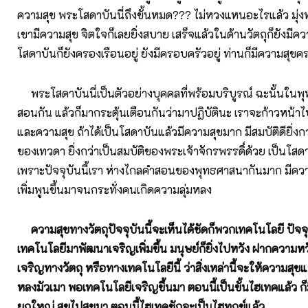
ความสุข พระโสดาบันนี่ถึงขั้นหมด??? ไม่หวงแหนอะไรแล้ว มุ่งทำ
เขามีความสุข จิตใจก็เลยยิ่งสบาย เสร็จแล้วในด้านวัตถุก็ยังมีค
โสดาบันก็ยังครองเรือนอยู่ ยังมีครอบครัวอยู่ ท่านก็มีความสุข
พระโสดาบันนี่เป็นตัวอย่างบุคคลที่พร้อมบริบูรณ์ ฉะนั้นในพ
สอนกัน แล้วก็มากระตุ้นเตือนกันว่ามาปฏิบัตินะ เราจะก้าวหน้
และความสุข ถ้าได้เป็นโสดาบันแล้วมีความสุขมาก มีสมบัติดียิ่งกว
ของเทวดา ยิ่งกว่าเป็นสมบัติของพระเจ้าจักรพรรดิ์ด้วย เป็นโสดาบั
เพราะปัจจุบันนี้เรา ห่างไกลคำสอนของพุทธศาสนากันมาก มีความ
เพิ่มพูนขึ้นมาจนกระทั่งคนเกิดความลุ่มหลง
ความสุขทางวัตถุปัจจุบันนี้จะเห็นได้ชัดก็พวกเทคโนโลยี ปัจจุ
เทคโนโลยีมาพัฒนาเจริญเพิ่มขึ้น มนุษย์ก็ยิ่งไปหวัง ฝากความหว
เจริญทางวัตถุ หรือทางเทคโนโลยีนี้ ว่าสิ่งเหล่านี้จะให้ความสุขแก
หลงมัวเมา พอเทคโนโลยีเจริญขึ้นมา ตอนนี้เป็นขั้นไฮเทคแล้ว ก็
ยกใหญ่ สุขไปสุขมา ตอนนี้ไฮเทคชักจะเป็นไฮทุกข์แล้ว