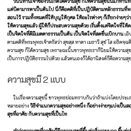
วันนี้ท่านเจ้าของวันเกิดได้ความสุข ก็ให้ความสุขนั้นแก่ท่านที่ร
แต่บิดามารดาเป็นต้นไป นี่ก็คือคติที่เป็นปฏิบัติตามหลักธรรมที
สอนไว้ รวมทั้งหมดที่ให้บุญให้กุศล ให้อะไรต่างๆ ก็เรียกง่ายๆว่า
ให้ความสุขแล้ว ผู้ให้ก็ประสบความสุขด้วย เริ่มตั้งแต่จิตใจที่ให้คว
เป็นจิตใจที่ดีมีเมตตาธรรมเป็นต้น เป็นจิตใจที่สดชื่นเบิกบาน
เอิ
ตามคติที่พระพุทธเจ้าตรัสว่า สุขสฺส ทาตา เมธาวี สุขํ โส อธิคจฺฉต
ความสุข ก็ได้ความสุข เพราะฉะนั้นชาวพุทธเราก็นิยมให้ความสุขแก่ผ
เป็นการปฏิบัติธรรมไปด้วย แล้วตนเองก็ได้อานิสงค์ก็คือความสุขย
ความสุขมี 2 แบบ
ในเรื่องความสุขนี้ ชาวพุทธย่อมทราบกันว่าถ้าแบ่งโดยประเ
หลายอย่าง
วิธีจำแนกความสุขอย่างหนึ่ง ก็อย่างง่ายๆแบ่งเป็นส
สุขที่อาศัย กับความสุขที่เป็นไท
คำว่าความสุขที่อาศัยก็คือความสุขที่ขึ้นต่อสิ่งภายนอก ขึ้นต่อปั