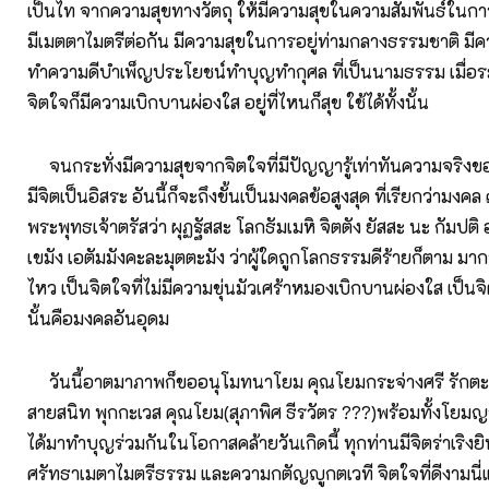
เป็นไท จากความสุขทางวัตถุ ให้มีความสุขในความสัมพันธ์ในการอย
มีเมตตาไมตรีต่อกัน มีความสุขในการอยู่ท่ามกลางธรรมชาติ มี
ทำความดีบำเพ็ญประโยชน์ทำบุญทำกุศล ที่เป็นนามธรรม เมื่อระล
จิตใจก็มีความเบิกบานผ่องใส อยู่ที่ไหนก็สุข ใช้ได้ทั้งนั้น
จนกระทั่งมีความสุขจากจิตใจที่มีปัญญารู้เท่าทันความจริงของ
มีจิตเป็นอิสระ อันนี้ก็จะถึงขั้นเป็นมงคลข้อสูงสุด ที่เรียกว่ามงค
พระพุทธเจ้าตรัสว่า ผุฏฐัสสะ โลกธัมเมหิ จิตตัง ยัสสะ นะ กัมปติ 
เขมัง เอตัมมังคะละมุตตะมัง ว่าผู้ใดถูกโลกธรรมดีร้ายก็ตาม มา
ไหว เป็นจิตใจที่ไม่มีความขุ่นมัวเศร้าหมองเบิกบานผ่องใส เป็นจ
นั้นคือมงคลอันอุดม
วันนี้อาตมาภาพก็ขออนุโมทนาโยม คุณโยมกระจ่างศรี รักต
สายสนิท พุกกะเวส คุณโยม(สุภาพิศ ธีรวัตร ???)พร้อมทั้งโยมญา
ได้มาทำบุญร่วมกันในโอกาสคล้ายวันเกิดนี้ ทุกท่านมีจิตร่าเริงย
ศรัทธาเมตาไมตรีธรรม และความกตัญญูกตเวที จิตใจที่ดีงามนี่แหล