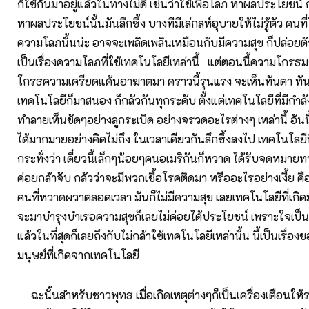
ก็ใช้กันมาอยู่แล้วในทางไม่ดี เช่นว่าใช้เพื่อโลภ หาผลประโยชน
หาผลประโยชน์นั้นมันลึกซึ้ง บางทีมีเล่กลห์อุบายให้ไม่รู้ตัว คนท
ความโลภนั้นน่ะ อาจจะเพลิดเพลินเหมือนกับมีความสุข ก็ปล่อยตัว
เป็นเรื่องความโลภที่ใช้เทคโนโลยีเหล่านี้ แต่ตอนนี้ความโกร
โกรธความเครียดแค้นอาฆาตมา คราวนี้รุนแรง จะเห็นทันตา ทัน
เทคโนโลยีก็มาสนอง ก็กลัวกันทุกระดับ ตั้งแต่เทคโนโลยีที่มีก
ทำลายเห็นชัดๆอย่างลูกระเบิด อย่างจรวดอะไรต่างๆ เหล่านี้ อันน
ได้มากมายอย่างคิดไม่ถึง ในเวลาเดียวกันลึกซึ้งลงไป เทคโนโลยีท
กระทั่งว่า เดี๋ยวนี้เล็กๆน้อยๆคนอเมริกันก็หวาด ได้รับจดหมายท
ค่อยกล้าจับ กลัวว่าจะมีพวกเชื้อโรคติดมา หรืออะไรอย่างเงี้
คนที่หวาดผวาตลอดเวลา มันก็ไม่มีความสุข เลยเทคโนโลยีที่เกิดมา
จะมาบำรุงบำเรอความสุขก็เลยไม่ค่อยได้ประโยชน์ เพราะใจเป็
แล้วในที่สุดก็เลยถึงกับไม่กล้าใช้เทคโนโลยีเหล่านั้น นี้เป็นเรื่
มนุษย์ที่เกิดจากเทคโนโลยี
ฉะนั้นสำหรับชาวพุทธ เมื่อเกิดเหตุต่างๆก็เป็นเครื่องเตือนให้