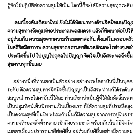
รู้จักใช้ปฏิบัติต่อความสุขให้เป็น โลกนี้ก็จะได้มีความสุขทุกระดับ
คนเบื้องต้นเกิดมาใหม่ ยังไม่ได้พัฒนาทางด้านจิตใจและปั
ความสุขทางวัตถุแต่พอประมาณพอสมควร แล้วก็พัฒนาต่อไปให
อยู่ร่วมกัน ความสุขจากความรักเมตตาต่อกัน ตั้งแต่ในครอบครัว
ไมตรีจิตมิตรภาพ ความสุขจากธรรมชาติแวดล้อมอะไรต่างๆเหล่านี
ประณีตขึ้นไป ไปบุญไปกุศลไปปัญญา จิตใจเป็นอิสระ พอถึงขั้นส
สุขครบทุกขั้นเลย
อย่างหนึ่งที่ท่านยกเป็นตัวอย่าง อย่างพระโสดาบันนี่เป็นบุคคล
ระดับ คือความสุขทางจิตใจขั้นปัญญาเป็นอิสระ ท่านก็ได้ระดับหน
สมบูรณ์ พระโสดาบันนี่ได้ละ ท่านเรียกว่าเป็นผู้ที่ได้สัมผัสลิ้ม
เป็นปฐมทัศน์เห็นนิพพานเป็นเบื้องแรก ก็ได้ความสุขที่ประณีตสูง
เป็นความสุขที่เป็นไท พร้อมกันนั้นก็มีความสุขจากการอยู่ในธร
ความจริงของสิ่งทั้งหลาย เข้าถึงธรรมชาติ พร้อมกันนั้นก็มีจิตใ
เมตตาเผื่อแผ่ปรารถนาดีต่อผู้อื่น อยู่ร่วมกับผู้อื่นอย่างมีความสุข 