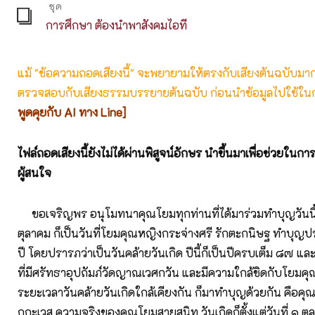
ชุด
การศึกษา ต้องนำพาสังคมไอที
แม้ "ข้อความถอดเสียงนี้" จะพยายามให้ตรงกับเสียงต้นฉบับมากที่
ตรวจสอบกับเสียงธรรมบรรยายต้นฉบับ ก่อนนำข้อมูลไปใช้ในก
พูดคุยกับ AI ทาง Line]
ไฟล์ถอดเสียงนี้ยังไม่ได้ผ่านพิสูจน์อักษร นำขึ้นมาเพื่อช่วยในก
ผู้สนใจ
ขอเจริญพร อนุโมทนาคุณโยมทุกท่านที่ได้มาร่วมทำบุญวันนี้ วั
ตุลาคม ก็เป็นวันที่โยมคุณหญิงกระจ่างศรี รักตะกนิษฐ ทำบุ
ปี โดยปรารภว่าเป็นวันคล้ายวันเกิด ปีนี้ก็เป็นปีครบเต็ม ๘๗ และ
ที่มีศรัทธาอุปถัมภ์วัดญาณเวศกวัน และมีความใกล้ชิดกับโยมคุ
ระยะเวลาวันคล้ายวันเกิดใกล้เคียงกัน ก็มาทำบุญด้วยกัน คือคุ
กกะเวส ความจริงของคุณโยมสายสนิท วันเกิดก็ตั้งแต่วันที่ ๑ ตุ