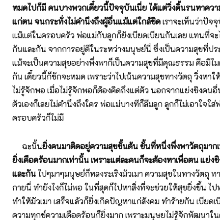
หมดไปก็มี คนบางพวกเดี๋ยวนี้ปัจจุบันเนี่ย ได้แต่วิ่งดิ้นรนหาควา
แก่ตน จนกระทั่งไม่คำนึงถึงผู้อื่นแม้แต่ใกล้ชิด
เราจะเห็นว่าปัจจุบ
แม้แต่ในครอบครัว พ่อแม่กับลูกก็ยังเบียดเบียนกันเลย แทนที่จ
กันและกัน จากการอยู่ดีในระหว่างมนุษย์นี่ ซึ่งเป็นความสุขที่ประ
แม้จะเป็นความสุขอย่างพึ่งพาก็เป็นความสุขที่มีคุณธรรม คือมีไ
กัน เดี๋ยวนี้ก็ชักจะหมด เพราะว่าไปเน้นความสุขทางวัตถุ วิ่งหาใ
ไม่รู้จักพอ เมื่อไม่รู้จักพอก็ต้องคิดถึงแต่ตัว นอกจากแย่งชิงคนอื่
ตัวเองก็เลยไม่คำนึงถึงใคร พ่อแม่บางทีก็ลืมลูก ลูกก็ไม่เอาใจใส
ครอบครัวก็ไม่มี
ฉะนั้น
ยิ่งคนมาติดอยู่ความสุขขั้นต้น ขั้นที่หนึ่งพึ่งพาวัตถุมาก
ยิ่งเดือดร้อนมากเท่านั้น เพราะแต่ละคนก็จะต้องหาเพื่อตน แย่งชิ
และกัน
ไปๆมาๆมนุษย์ก็หลงระเริงมัวเมา ความสุขในทางวัตถุ ทางต
กายนี่ ทำยังไงก็ไม่พอ ในที่สุดก็ไปหาสิ่งที่จะช่วยให้สุขยิ่งขึ้น ไปห
ทำให้มัวเมา เสร็จแล้วก็ยิ่งเกิดปัญหาแก่สังคม ทำร้ายกัน เบียดเ
ความทุกข์ความเดือดร้อนก็ยิ่งมาก เพราะมนุษยไม่รู้จักพัฒนาใน