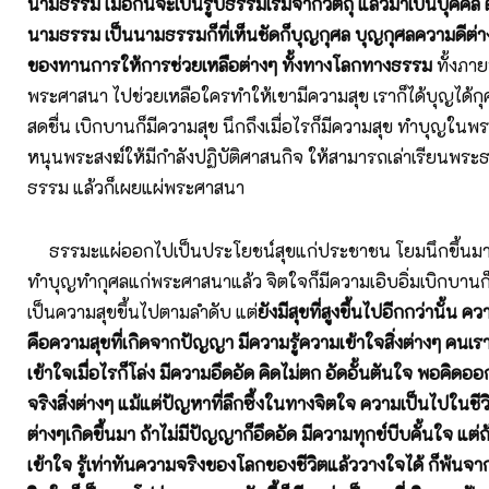
นามธรรม เมื่อกี้นี้จะเป็นรูปธรรมเริ่มจากวัตถุ แล้วมาเป็นบุคคล 
นามธรรม เป็นนามธรรมก็ที่เห็นชัดก็บุญกุศล บุญกุศลความดีต่างๆ ท
ของทานการให้การช่วยเหลือต่างๆ ทั้งทางโลกทางธรรม
ทั้งภา
พระศาสนา ไปช่วยเหลือใครทำให้เขามีความสุข เราก็ได้บุญได้กุ
สดชื่น เบิกบานก็มีความสุข นึกถึงเมื่อไรก็มีความสุข ทำบุญในพร
หนุนพระสงฆ์ให้มีกำลังปฏิบัติศาสนกิจ ให้สามารถเล่าเรียนพระธร
ธรรม แล้วก็เผยแผ่พระศาสนา
ธรรมะแผ่ออกไปเป็นประโยชน์สุขแก่ประชาชน โยมนึกขึ้นมาเมื
ทำบุญทำกุศลแก่พระศาสนาแล้ว จิตใจก็มีความเอิบอิ่มเบิกบานก็มี
เป็นความสุขขึ้นไปตามลำดับ แต่
ยังมีสุขที่สูงขึ้นไปอีกกว่านั้น ค
คือความสุขที่เกิดจากปัญญา มีความรู้ความเข้าใจสิ่งต่างๆ คนเราน
เข้าใจเมื่อไรก็โล่ง มีความอึดอัด คิดไม่ตก อัดอั้นตันใจ พอคิดอ
จริงสิ่งต่างๆ แม้แต่ปัญหาที่ลึกซึ้งในทางจิตใจ ความเป็นไปในชีว
ต่างๆเกิดขึ้นมา ถ้าไม่มีปัญญาก็อึดอัด มีความทุกข์บีบคั้นใจ แต่ถ
เข้าใจ รู้เท่าทันความจริงของโลกของชีวิตแล้ววางใจได้ ก็พ้นจา