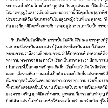
ระยะเวลาใกล้กัน โยมก็มาทำบุญด้วยกันอยู่แล้วเสมอ ก็จัดเป็นโ
ได้มาทำบุญในคราวเดียวกันเลย นอกจากนี้ก็มีคุณโยม (สุภาพิศ ธี
ประจวบพอดีวันเกิดมาตรงกับโยมคุณหญิง วันที่ ๑๒ ตุลาคม ก็
กัน และก็ญาติมิตรทั้งหลายก็มาร่วมอนุโมทนา เท่ากับเป็นการอ
วันเกิดก็เป็นวันที่ถือกันมาว่าเป็นวันดีวันสิริมงคล ชาวพุทธก็รู
นอกจากถือว่าเป็นมงคลแล้ว ก็รู้ลงไปว่าที่จะเป็นมงคลก็เกิดจากก
หมายความว่ามีความดี หมายความว่าได้ทำความดี ทำความดีที่ว่าน
ทางกาย ทางวาจา และทางใจ เรียกเป็นภาษาพระว่า มีกายกรรม
มโนกรรมที่เป็นกุศล พอมีกุศลเกิดขึ้น เริ่มตั้งแต่ในใจ ใจมีศรัทธ
เมตตา มีความชื่นบานผ่องใสเป็นต้น มงคลก็เกิดขึ้นแล้วเพราะนี่ค
เริ่มจากกุศลในใจก็แสดงออกมาทางวาจา ทางกาย รวมทั้งบรรยา
ทั้งหมดก็พลอยสดชื่นเบิกบาน เป็นมงคลไปหมด พอเป็นมงคลก็นำ
และความเจริญ ญาติมิตรทั้งหลาย ลูกหลานก็มาร่วมกันทำบุญ ก
ยินดีด้วยแล้ว ก็เท่ากับอวยชัยให้พรแก่โยมเจ้าของวันเกิดอยู่ใน