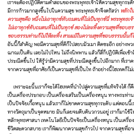
เราจะต้องปฏิบัติตามคำสอนของพระพุทธเจ้าให้ความสุขทุกระดับน
มีการก้าวมากสูงขึ้นไปในความสุข พระพุทธเจ้าจึงตรัสว่า
หลักใน
ความสุขคือ หนึ่งไม่เอาทุกข์ทับถมตนที่ไม่เป็นทุกข์นี่ พระพุทธเจ้า
ไม่เอาทุกข์ทับถมตนที่ไม่เป็นทุกข์ สองไม่ละทิ้งความสุขที่ชอบธร
ชอบธรรมท่านก็ไม่ให้ละทิ้ง สามแม้ในความสุขที่ชอบธรรมนั้นก็ไ
อันนี้ก็สำคัญ พอมีความสุขที่ดีก็ไปสยบมัวเมา ติดซะอีก อย่างพว
ฌาณเป็นต้น เลยไม่ไปไหน ไม่ถึงนิพพาน แล้วก็สี่ก็ปฏิบัติเพื่อเข้า
ประณีตขึ้นไป ให้รู้ว่ามีความสุขที่ประณีตสูงขึ้นไปอีกมาก ที่เร
จากความสุขที่อาศัยก็เป็นความสุขที่เป็นไท ถ้าอย่างนี้ไฮเทคก็ไม่
เพราะฉะนั้นเราก็จะได้ไฮเทคที่นำไปสู่ความสุขที่แท้จริงได้ ก็คื
เป็นเครื่องประกอบ เป็นเครื่องเสริมเป็นเครื่องหนุน ทางพระท่านเ
เป็นปัจจัยเกื้อหนุน แล้วเราก็ไม่ขาดความสุขทุกระดับ แต่ตอนนี้
ทางวัตถุมาเป็นจุดหมาย มันก็เลยจมตีบตันวกวนอยู่ เราก็มาใช้ให
หลักพุทธศาสนา เทคโนโลยีเป็นปัจจัยเป็นเครื่องหนุน เป็นเครื่อง
ชีวิตสะดวกสบาย เราก็พัฒนากความสุขก้าวไป จากความสุขที่อาศั