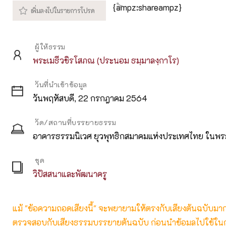
{ampz:shareampz}
ผู้ให้ธรรม
พระเมธีวชิรโสภณ (ประนอม ธมฺมาลงฺกาโร)
วันที่นำเข้าข้อมูล
วันพฤหัสบดี, 22 กรกฎาคม 2564
วัด/สถานที่บรรยายธรรม
อาคารธรรมนิเวศ ยุวพุทธิกสมาคมแห่งประเทศไทย ในพร
ชุด
วิปัสสนาและพัฒนาครู
แม้ "ข้อความถอดเสียงนี้" จะพยายามให้ตรงกับเสียงต้นฉบับมากที่
ตรวจสอบกับเสียงธรรมบรรยายต้นฉบับ ก่อนนำข้อมูลไปใช้ในก