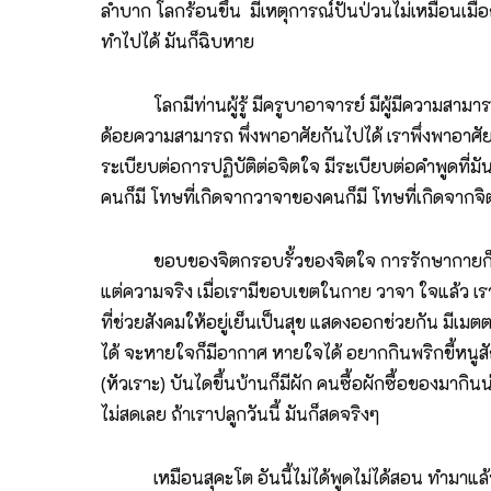
ลำบาก โลกร้อนขึ้น มีเหตุการณ์ปั่นป่วนไม่เหมือนเมื่
ทำไปได้ มันก็ฉิบหาย
โลกมีท่านผู้รู้ มีครูบาอาจารย์ มีผู้มีความสามา
ด้อยความสามารถ พึ่งพาอาศัยกันไปได้ เราพึ่งพาอาศัย
ระเบียบต่อการปฏิบัติต่อจิตใจ มีระเบียบต่อคำพู
คนก็มี โทษที่เกิดจากวาจาของคนก็มี โทษที่เกิดจากจ
ขอบของจิตกรอบรั้วของจิตใจ การรักษากายก็ไม่ฆ่าสัต
แต่ความจริง เมื่อเรามีขอบเขตในกาย วาจา ใจแล้ว เราก็
ที่ช่วยสังคมให้อยู่เย็นเป็นสุข แสดงออกช่วยกัน มีเ
ได้ จะหายใจก็มีอากาศ หายใจได้ อยากกินพริกขี้หนูส
(หัวเราะ) บันไดขึ้นบ้านก็มีผัก คนซื้อผักซื้อของมากิ
ไม่สดเลย ถ้าเราปลูกวันนี้ มันก็สดจริงๆ
เหมือนสุคะโต อันนี้ไม่ได้พูดไม่ได้สอน ทำมาแล้ว บ