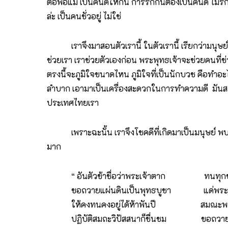
ต่อพ่อแม่ เป็นคนดีให้กัน การรักกันต้องเป็นคนดี ไม่รั
ล่ะ เป็นคนชั่วอยู่ ไม่ใช่
เราจึงมาสอนตัวเรานี้ ในตัวเรานี้ เรียกว่ามนุษย์เป็
ช่วยเรา เราช่วยตัวเองก่อน พระพุทธเจ้าจะช่วยคนท
ตรงนี้จะภูมิใจขนาดไหน ภูมิใจที่เป็นนักบวช คือทำอะไ
ลำบาก เอามาเป็นเครื่องสะดวกในการทำความดี มันสะด
ประเทศไทยเรา
เพราะฉะนั้น เราจึงโชคดีที่เกิดมาเป็นมนุษย์ พบพ
มาก
“ อันตัวข้าชื่อว่าพระเจ้าตาก ทนทุกข์ยา
ขอถวายแผ่นดินเป็นพุทธบูชา แด่พระศ
ให้คงทนคงอยู่ได้ห้าพันปี สมณะพราหมณ
ปฏิบัติสมถะวิปัสสนาก็ชื่นชม ขอถวายบ