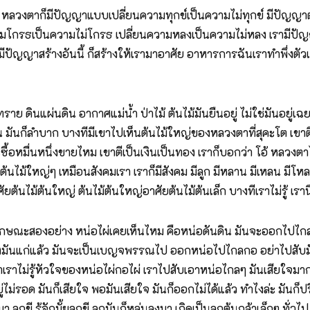
วงตาก็มีปัญญาแบบเปลี่ยนความทุกข์เป็นความไม่ทุกข์ มีปัญญาตรงนี้
ามโกรธเป็นความไม่โกรธ เปลี่ยนความหลงเป็นความไม่หลง เรามีปัญ
ิโยมมีปัญญาสร้างอันนี้ ก็สร้างให้เรามาอาศัย อาหารการฉันเราทำพึ่งต
าย ดินแผ่นดิน อากาศแม่น้ำ ป่าไม้ ต้นไม้มันยืนอยู่ ไม่ใช่มันอยู่
ซิเจน มันก็ลำบาก บางทีมีเขาไปเห็นต้นไม้ใหญ่ของหลวงตาที่สุคะโต เข
มื่นหนึ่งขายไหม เขาตีเป็นเงินเป็นทอง เราก็บอกว่า โอ้ หลวงตาไม่ค
ต้นไม้ใหญ่ๆ เหมือนสังคมเรา เราก็มีสังคม มีลูก มีหลาน มีเหลน มีโหลน
ยต้นไม้ต้นใหญ่ ต้นไม้ต้นใหญ่อาศัยต้นไม้ต้นเล็ก บางทีเราไม่รู้ เราน
กษณะสองอย่าง หน่อไผ่เคยเห็นไหม คือหน่อดันดิน มันจะออกไปไก
มันแก่แล้ว มันจะเป็นเบญจพรรณไป ออกหน่อไปไกลกอ อย่าไปสับมั
้าเราไม่รู้หัวใจของหน่อไผ่กอไผ่ เราไปสับเอาหน่อไกลๆ มันเสียใจมา
ู่ไม่รอด มันก็เสียใจ พอมันเสียใจ มันก็ออกไม่ได้แล้ว ทำไงล่ะ มันก็
ูกขี รู้จักมั้ยลูกขี ลูกมันก็หล่นลงมา เกิดเป็นลูกต้นกล้าเล็กๆ ทั่ว