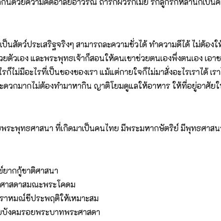
กกันด้วยความคิดอาลัยอาวรณ์ ถ้ารักผัวรักเมีย รักลูกรักหลานก็เป็นคน
นสัตว์ประเสริฐจริงๆ สามารถละความชั่วได้ ทำความดีได้ ไม่ต้องให้ใค
ี่ช่วยตัวเอง และพระพุทธเจ้าก็สอนให้คนเขาช่วยตนเองพึ่งตนเอง
รก็ไม่มีอะไรที่เป็นของของเรา แม้แต่กายใจก็ไม่มาสั่งอะไรเราได้ เ
วกมากไม่ต้องทำมาหากิน ญาติโยมดูแลให้อาหาร ให้ที่อยู่อาศัยให้เ
ระพุทธศาสนา ที่เกิดมาเป็นคนไทย มีพระมหากษัตริย์ มีพุทธศาสนา
กกู้ชาติศาสนา
าสดาสมณะพระโคดม
์ชีประพฤติให้เหมาะสม
ังคมรอยพระบาทพระศาสดา