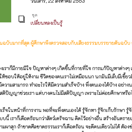
วันเสาร์, 22 สิงหาคม 2563
ชุด
เปลี่ยนหลงเป็นรู้
ต้นฉบับมากที่สุด ผู้ศึกษาพึงตรวจสอบกับเสียงธรรมบรรยายต้นฉบับ
มีกายมีใจ ปัญหาต่างๆ เกิดขึ้นที่กายที่ใจ การแก้ปัญหาต่างๆ เกิดขึ้
ห้ชอบให้อยู่ให้งาม ชีวิตของคนเราไม่เหมือนนก นกมันมีเล็บมีเขี้ยวม
ู้ มีความสามารถ ทำอะไรให้มีความสำเร็จบ้าง พึ่งตนเองได้บ้าง อ
็มีสติปัญญาช่วยเรา แต่บางคนไม่มีสติปัญญา เพราะไม่ค่อยศึกษาหรือไ
าที่การงาน พอที่จะพึ่งตนเองได้ รู้จักหา รู้จักเก็บรักษา รู้จักใช้ ร
์แบบนี้ เราก็เดือดร้อนกว่าสัตว์เดรัจฉาน คิดไว้อย่างอื่น สร้างอันตรา
ามผาสุก ถ้าขาดศีลขาดธรรมเราก็เดือดร้อน จะดีคนเดียวไม่ได้ ต้องช่ว