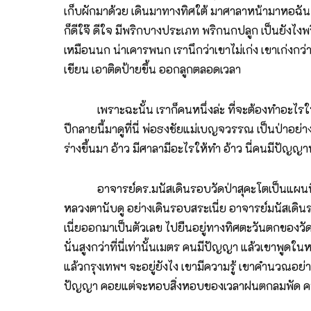
เก็บผักมาด้วย เดินมาทางทิศใต้ มาศาลาหน้ามาหอฉัน ม
ก็ดีใจ๊ ดีใจ มีพริกบางประเภท พริกนกปลูก เป็นยังไง
เหมือนนก น่าเคารพนก เรานึกว่าเขาไม่เก่ง เขาเก่งกว่
เขียน เอาติดป้ายขึ้น ออกลูกตลอดเวลา
เพราะฉะนั้น เราก็คนหนึ่งล่ะ ที่จะต้องทำอะไรให้มีเป
ปีกลายนี้มาดูที่นี่ พ่อธงชัยแม่เบญจวรรณ เป็นป่าอย่าง
ร่างขึ้นมา อ้าว มีศาลามีอะไรให้ทำ อ้าว นี่คนมีปัญญ
อาจารย์ดร.มนัสเดินรอบวัดป่าสุคะโตเป็นแผนที่ออก
หลวงตานับดู อย่างเดินรอบสระเนี่ย อาจารย์มนัสเดินร
เนี่ยออกมาเป็นตัวเลข ไปยืนอยู่ทางทิศตะวันตกของวัดสุค
นั่นสูงกว่าที่นี่เท่านั้นเมตร คนมีปัญญา แล้วเขาพูด
แล้วกรุงเทพฯ จะอยู่ยังไง เขามีความรู้ เขาคำนวณอย่า
ปัญญา คอยแต่จะหอบสิ่งหอบของเวลาฝนตกลมพัด คนมี