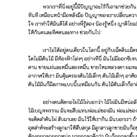
พวกเราที่นั่งอยู่นี้มีปัญญาอะไร้ก็เอามาช่วยกัน หล
ทันที เหมือนหน้ามือหลังมือ ปัญญาของเราเปลี่ยนคว
ใจ เราทำให้มันดีได้ อย่างพี่รู้สอง น้องรู้หนึ่ง ญาต
ให้กันคนละทิศคนละทาง ช่วยกันไป
เราไม่ได้อยู่คนเดียวในโลกนี้ อยู่กับเม็ดดินเม็ดทร
ใดไม่มีต้นไม้ มีท้องฟ้าโล่งๆ อย่างทีนี่ มันไม่มีออก
ดาน ขายแผ่นละหมื่นสองหมื่น ขายไหมหลวงตา ผมจะซื้อห
อากาศให้เรา มันคุ้มครองต้นไม้เล็กๆ ต้นไม้เล็กๆ อาศัย
ต้นไม้มันก็มีสภาพแบบนั้นเหมือนกัน ต้นไม้ต้นเล็กก็อาศั
อย่างคนตัดกอไผ่ไม้ไผ่บอกว่า ไม้ไผ่มันมีหน่อลั
ไม้เบญจพรรณ มันจะสืบแทนพ่อแม่ของมัน พ่อแม่ของ
จะติดลำต้นไผ่ สับมาเลย มันไว้ให้เรากิน มันบอกเรา ถ
อุตส่าห์จะสร้างลูกมาให้สืบสกุล มีลูกสาวลูกชายมันก็อย
ต้องออกลูกออกหน่อ มาออกลูกดีกว่า มันก็ออกลูกขึ้นมา ล