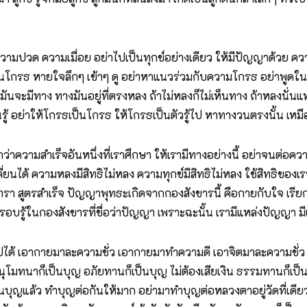
ความเมื่อย อย่าไปเป็นทุกข์อย่างเดียว ให้มีปัญญาด้วย ความหิว
ามันโกรธ หายใจลึกๆ เข้าๆ ดู อย่าหาแนวร่วมกับความโกรธ อย่าพู
มันจะมีทาง ทางมันอยู่ที่ตรงหลง ถ้าไม่หลงก็ไม่เห็นทาง ถ้าหลงนั่นแ
์เป็นรู้ อย่าให้โกรธเป็นโกรธ ให้โกรธเป็นตัวรู้ไป หาทางวนตรงนั้น เ
าความสำเร็จอันหนึ่งที่เราศึกษา ให้เรามีทางอย่างนี้ อย่าจนต่อค
ปลี่ยนได้ ความหลงมีสิทธิไม่หลง ความทุกข์มีสิทธิไม่หลง ใช้สิทธิของเร
า สูตรสำเร็จ ปัญญาพุทธะเกิดจากกองสังขารนี้ คือกายกับใจ เรีย
อบรู้ในกองสังขารที่ชื่อว่าปัญญา เพราะฉะนั้น เรามีแหล่งปัญญา มี
เอากายมาละความชั่ว เอากายมาทำความดี เอาจิตมาละความชั่ว เอาจ
โมทนาก็เป็นบุญ อภัยทานก็เป็นบุญ ไม่ต้องเสียเงิน ธรรมทานก็เป็นบุ
ุญแล้ว ทำบุญต่อกันให้มาก อย่ามาทำบุญต่อหลวงตาอยู่วัดที่เดีย