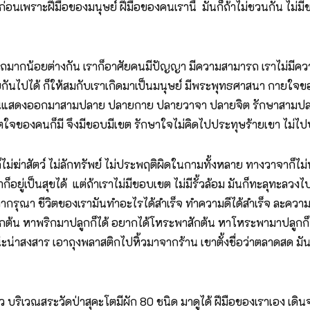
อก่อนเพราะฝีมือของมนุษย์ ฝีมือของคนเรานี้ มันก็ถ้าไม่ชวนกัน ไม
รถมากน้อยต่างกัน เราก็อาศัยคนมีปัญญา มีความสามารถ เราไม่มีค
กันไปได้ ก็ให้สมกับเราเกิดมาเป็นมนุษย์ มีพระพุทธศาสนา กายใจขอ
ดที่มันแสดงออกมาสามปลาย ปลายกาย ปลายวาจา ปลายจิต รักษาสาม
ิตใจของคนก็มี จึงมีขอบมีเขต รักษาใจไม่คิดไปประทุษร้ายเขา ไม่ไ
ว์ ไม่ลักทรัพย์ ไม่ประพฤติผิดในกามทั้งหลาย ทางวาจาก็ไม่พูดเท็
อยู่เป็นสุขได้ แต่ถ้าเราไม่มีขอบเขต ไม่มีรั้วล้อม มันก็ทะลุทะลวงไ
มตตากรุณา ชีวิตของเรามันทำอะไรได้สำเร็จ ทำความดีได้สำเร็จ ละค
ักต้น หาพริกมาปลูกก็ได้ อยากได้โหระพาสักต้น หาโหระพามาปลูกก็ไ
นน่ะน่าสงสาร เอาถุงพลาสติกไปหิ้วมาจากร้าน เขาตั้งชื่อว่าตลาดสด มั
ริเวณสระวัดป่าสุคะโตมีผัก 80 ชนิด มาดูได้ ฝีมือของเราเอง เดิ