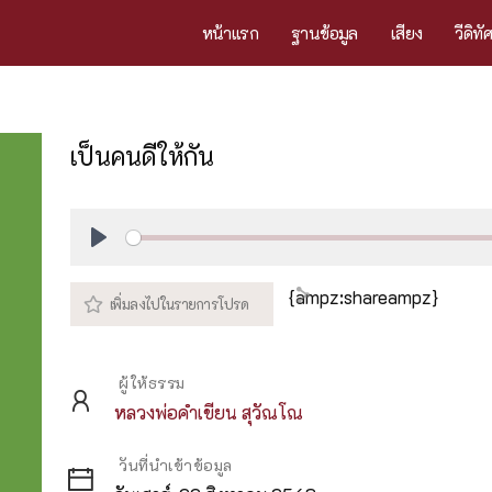
หน้าแรก
ฐานข้อมูล
เสียง
วีดิทั
เป็นคนดีให้กัน
Play
{ampz:shareampz}
ผู้ให้ธรรม
หลวงพ่อคำเขียน สุวัณโณ
วันที่นำเข้าข้อมูล