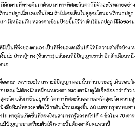
ีผักตามที่ทางเดินมาด้วย มาทางทิศตะวันตกก็มีผักอะไรหลายอย่าง มั
พริกนกปลูกเนี่ย เคยเห็นไหม ถ้าไม่เคยเห็นไปดูสุคะโตนะ พริกนกปลูก
าเรา มีเหมือนกัน หลวงตาเขียนป้ายขึ้นไว้ว่า ต้นไม้นกปลูก ฝีมือขอ
็นที่พึ่งของตนเอง เป็นที่พึ่งของคนอื่นได้ ให้มีความสำเร็จบ้าง หลา
งั้นน่ะ ป่าหญ้าพง (หัวเราะ) แล้วคนที่มีปัญญาเขาว่า อีกสักเดือนหนึ่ง
าหนอ
มา เพราะอะไร เพราะมีปัญญา ตอนนั้นท่านบวชอยู่ เดินรอบวัดสุค
อบสระ ไม่ต้องนับเหมือนหลวงตา หลวงตานับดูได้เจ็ดร้อยกว่าก้าว นา
ะโต แล้วมายืนอยู่หน้าวัดทางทิศตะวันออกของวัดสุคะโต ความสูงความต่ำ
ในหนังสือพิมพ์หลวงตาตัดไว้ ระดับน้ำทะเลสูงขึ้น 60 เมตร กรุงเทพมห
งไร พายุมันเกิดขึ้นที่ตรงไหนสามารถรู้ล่วงหน้าได้ 4 ชั่วโมง 70 ตา
ปัญญาเขาเตรียมตัวได้ เพราะนั้นต้องอาศัยคนพวกนี้