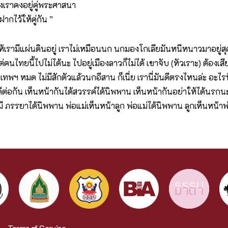
งอยู่คู่พระศาสนา
้ให้คู่กัน ”
รามีแผ่นดินอยู่ เราไม่เหมือนนก นกมองโกเลียมันหนีหนาวมาอยู่สุค
คนไทยนี้ไปไม่ได้นะ ไปอยู่เมืองลาวก็ไม่ได้ เขาจับ (หัวเราะ) ต้องเสีย
งเทพฯ หมด ไม่มีสักตัวแล้วนกอีสาน ก็เนี่ย เรานี่มันดีตรงไหนล่ะ อะไรพึ่
พูดดีต่อกัน เห็นหน้ากันได้สวรรค์ได้นิพพาน เห็นหน้ากันอย่าให้ได้นรก
ภรรยาได้นิพพาน พ่อแม่เห็นหน้าลูก พ่อแม่ได้นิพพาน ลูกเห็นหน้าพ่อ