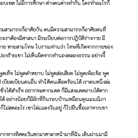
่มีขอบเขต ไม่มีการศึกษา ต่างคนต่างทำกัน ใครทำอะไรก็
วามสามารถก็อาศัยกัน คนมีความสามารถก็อาศัยคนที่
งเราต้องมีศาสนา มีระเบียบต่อการปฏิบัติร่างกาย มี
ปลาย หายสามโทษ โบราณท่านว่า โทษที่เกิดจากกายของ
ปปองร้ายเขา ไม่เห็นผิดจากทำนองคลองธรรม อย่างงี้
จ ไม่พูดคำหยาบ ไม่พูดส่อเสียด ไม่พูดเพ้อเจ้อ พูด
ป เบียดเบียนคนอื่น ทำให้คนเดือดร้อนได้ เราคนหนึ่งล่ะ
วามชั่วได้สำเร็จ อยากจะตากแดด ก็มีแสงแดดอาบได้ตาก
ด้ อย่างน้อยก็มีผักที่กินรอบบ้านเหมือนคุณมนณิภา
นก็ไม่สดอะไร เขาไล่แมลงวันอยู่ ก็ไปยืนซื้อเอาจากเขา
นจากทางทิศตะวันตกมาศาลาหน้ามาที่ฉัน เดินผ่านมามี