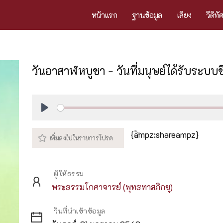
หน้าแรก
ฐานข้อมูล
เสียง
วีดิทั
วันอาสาฬหบูชา - วันที่มนุษย์ได้รับระบบช
Play
{ampz:shareampz}
ผู้ให้ธรรม
พระธรรมโกศาจารย์ (พุทธทาสภิกขุ)
วันที่นำเข้าข้อมูล