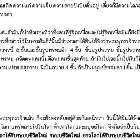
วามเกิด ความแก่ ความเจ็บ ความตายยังบีบคั้นอยู่ เดี๋ยวก็มีความโลภ
เทวดา
ต่แล้วมันก็น่าหัวเราะที่ว่าทั้งคนที่รู้จักเหงื่อและไม่รู้จักเหงื่อมันก็
ราวที่กล่าวไว้ในพระคัมภีร์นั้นมีว่าเทวดาได้ยินได้ฟังว่าพระพุทธเจ
รนี้ 6 ชั้นและชั้นรูปพรหมอีก 4 ชั้น ชั้นอรูปพรหม ชั้นรูปพรหม 16
ภวัคคพรหม ภวัคคพรหมนั้นคือพรหมชั้นสุดท้าย ถ้ามันไปเลยนั้นไปมันก
ฉาน เปรต อสุรกาย นี่เป็นอบาย 4 ชั้น ถ้าเป็นมนุษย์ธรรมดา 1 ชั้น 
ของพระพุทธเจ้าแล้ว ก็จะยังคงหลับอยู่ด้วยกิเลสนิทรา วันนี้ได้ยินได้
้วในโลก แพร่หลายไปในโลก ทั้งเทวโลกและมนุษย์โลก จึงถือว่าเป็นวั
โลกได้รับระบบชีวิตใหม่ ระบบชีวิตใหม่ ชาวโลกได้รับระบบชีวิตใหม่ ก่