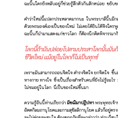
ฉะนั้นใครยังหลับอยู่ก็ช่วยรู้สึกตัวกันสักหน่อย ขยับขย
คำว่าใหม่นี้แปลกประหลาดมากนะ ในพระบาลีนั้นมีกล่
ด้วยพระองค์เองเป็นของใหม่ ไม่เคยได้ยินได้ฟังใครพูดเ
ฉะนั้นก็นำมาแสดงแก่ชาวโลก ก็ต้องนึกคิดพิจารณากันถึง
โลกนี้ถ้ามันปล่อยไปตามประสาโลกนั้นมันก็คือ
ชีวิตใหม่ แม้อยู่ในโลกก็ไม่เป็นทุกข์
เพราะมันสามารถถอนจิตใจ ดำรงจิตใจ ยกจิตใจ ขึ้นมา
ทางกาย ทางใจ ซึ่งเป็นเรื่องสำหรับคนที่ยังไม่รู้อะไร
ไม่จมอยู่ในโลก นี่เป็นของใหม่ขึ้นมา
ความรู้อันนี้ท่านเรียกว่า
มัชฌิมาปฏิปทา
พระพุทธเจ้าท
อัตตกิลมถานุโยคและกามสุขัลลิกานุโยค แล้วก็อยู่ตรงกล
จะไม่ค่อยจะสนใจ ต้องขออภัยที่จะกล่าวว่า ท่านก็สน