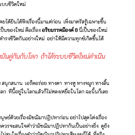
ระบบชีวิตใหม่
ยได้ยินได้ฟังเรื่องนี้มาแต่ก่อน เพิ่งมาตรัสรู้เฉพาะขึ้น
เป็นของใหม่ คือเรื่อง
อริยมรรคมีองค์ 8
นี่เป็นของใหม่
ดำรงชีวิตกันอย่างใหม่ อย่าให้มีความทุกข์เกิดขึ้นได้
ามันคู่กันกับโลก ถ้าได้ระบบชีวิตใหม่ดำเนิน
ข สนุกสนาน เอร็ดอร่อย ทางตา ทางหู ทางจมูก ทางลิ้น
ลก ทีนี้อยู่ในโลกแล้วก็ไม่หลงเหยื่อในโลก ฉะนั้นก็เลย
นุษย์ด้วยเรื่องมัชฌิมาปฏิปทาก่อน
อย่าไปสุดโต่งเรื่อง
 เราควรจะสนใจคำว่ามัชฌิมาปฏิปทากันเป็นอย่างยิ่ง ดูยัง
สนใจเรื่องคำว่ามัชฌิมาปฏิปทาเสียเลยก็ได้ ที่จริง