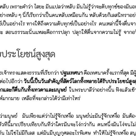
หลับ เพราะคำว่า ไสยะ มันแปลว่าหลับ มันไม่รู้ว่าจะดับทุกข์ของมันอ
ปอย่างหลับ ๆ นี่ก็เรียกว่าเป็นคนหลับเหมือนกัน หลับด้วยกิเลสนิทราอย
์เป็นอย่างไร ทางให้ถึงความดับทุกข์เป็นอย่างไร คนเหล่านี้จึงตื่นจาก
ธรรมะ สอนธรรมะนั่นแหละคือการปลุก ปลุกให้ตื่นจากความไม่รู้ จากอว
ับประโยชน์สูงสุด
ุทธเจ้าทรงแสดงธรรมที่เรียกว่า
ปฐมเทศนา
คือเทศนาครั้งแรกที่สุด มี
ต่อไปอีกว่า
วันนี้เป็นวันสำคัญที่สัตว์โลกทั้งหลายได้รับประโยชน์สู
รกและก็ตื่นกันทั้งเทวดาและมนุษย์
ในพระบาลีว่าอย่างนั้น ฟังแล้วเข
รค์มากมาย เหลือที่จะกล่าวได้ว่ามีเท่าไหร่
่ามนุษย์ มันเพียงแต่ว่าไม่รู้จักเหงื่อ มนุษย์น่ะมันรู้จักเหงื่อ มันต้
่อ แล้วทีนี้มาเปรียบเทียบกันทีว่าใครมันจะโง่กว่ากัน คนหนึ่งมันโง่จนไม
 ไม่ใช่ไม่มีกิเลส แต่มันมีบุญกุศลอะไรพิเศษ ทำให้ไม่รู้จักเหงื่อ