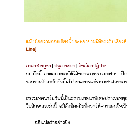
แม้ "ข้อความถอดเสียงนี้" จะพยายามให้ตรงกับเสียง
Line]
อาสาฬหบูชา
|
ปฐมเทศนา
|
มัชฌิมาปฏิปทา
ณ บัดนี้ อาตมภาพจะได้วิสัชนาพระธรรมเทศนา เป็นเค
งอกงามก้าวหน้ายิ่งขึ้นไป ตามทางแห่งพระศาสนาของส
ธรรมเทศนาในวันนี้เป็นธรรมเทศนาพิเศษปรารภเหตุอาส
ในลักษณะเช่นนี้ อภิลักขิตสมัยที่ควรให้ความสนใจเป็
อภิ แปลว่าอย่างยิ่ง