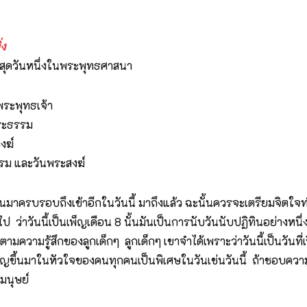
่ง
ญที่สุดวันหนึ่งในพระพุทธศาสนา
บพระพุทธเจ้า
บพระธรรม
ะสงฆ์
ธรรม และวันพระสงฆ์
ยนมาครบรอบถึงเข้าอีกในวันนี้ มาถึงแล้ว ฉะนั้นควรจะเตรียมจิตใจท
าวันนี้เป็นเพ็ญเดือน 8 นั้นมันเป็นการนับวันนับปฏิทินอย่างหนึ่งเท่
นุกตามความรู้สึกของลูกเด็กๆ ลูกเด็กๆ เขาจำได้เพราะว่าวันนี้เป็นวันท
ญที่เพ็ญขึ้นมาในหัวใจของคนทุกคนเป็นพิเศษในวันเช่นวันนี้ ถ้าชอบ
งมนุษย์