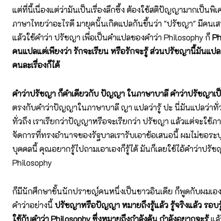
แต่ที่นี้เนื่องแต่ว่ามันเป็นเรื่องลึกซึ้ง ต้องใช้สติปัญญามากเป็น
ภาษาไทยว่าอะไรดี มายุคนั้นเกิดแปลกันขึ้นว่า "ปรัชญา" มีคน
แล้วใช้คำว่า ปรัชญา เพื่อเป็นคำแปลของคำว่า Philosophy ก็
Ph
คนแปลแต่เพียงว่า รักจะเรียน หรือรักจะรู้ ส่วนปรัชญานี้มันแปลว
คนละเรื่องก็ได้
คำว่าปรัชญา ก็คำเดียวกับ ปัญญา ในภาษาบาลี คำว่าปรัชญาเ
ตรงกับคำว่าปัญญาในภาษาบาลี ญา แปลว่ารู้ ปะ นี่มันแปลว่าทั่วถ
ทั่วถึง เราเรียกว่าปัญญาหรือจะเรียกว่า ปรัชญา แล้วแต่จะใช้ภาษ
จัดการที่ทรงอำนาจของรัฐบาลเรารับเอาข้อเสนอนี้ ผมไม่ขอระบุช
บุคคลนี้ คุณอยากรู้ไปถามเอาเองก็รู้ได้ มันก็เลยใช้ไอ้คำว่าปรัช
Philosophy
ก็มีนักศึกษาชั้นนักปราชญ์คนหนึ่งเป็นชาวอินเดีย ก็พูดกับผมเองว
คำว่าอย่างนี้
ปรัชญาหรือปัญญา หมายถึงรู้แล้ว รู้จริงแล้ว รอบรู
ใช้กับคำว่า Philosophy ซึ่งหมายถึงกำลังค้น กำลังอยากจะรู้
แล้