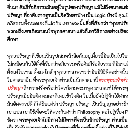
ขึ้นมา
คัมภีร์อภิธรรมมันอยู่ในรูปของปรัชญา แม้ไม่ถึงขนาดแ
ปรัชญา ที่อาศัยรากฐานเป็นจิตวิทยาบ้าง เป็น Logic บ้าง
นี่ คุณ
อภิธรรมทั้งหมดเองก็แล้วกัน เพราะฉะนั้น
สิ่งที่เรียกว่า "พุทธปรัช
พวกฝรั่งเขาเกิดมาสนใจพุทธศาสนา แล้วก็เอาวิธีการอย่างปรัช
ศึกษา
พุทธปรัชญาที่เขียนเป็นรูปเล่มหนังสือกันอยู่เดี๋ยวนี้มันเป็นไปในร
ไม่เหมือนกับไอ้สิ่งที่เรียกว่าอภิธรรมหรือคัมภีร์อภิธรรม ที่มีมาแ
ตั้งแต่โบราณ ตั้งแต่ใกล้ ๆ พุทธกาล เพราะว่ามันมีวิธีคิดอย่างนั้น
ในศาสนาอื่น ที่พระพุทธเจ้าท่านเป็นนักศาสนานี่
พระพุทธเจ้าท่าน
ปรัชญา
ถึงพวกฝรั่งหรือว่าใครก็ตามจะมาพูด มาเกณฑ์ให้พระพุ
ปรัชญาเนี่ยมันผิด ผมเองก็เคยเข้าใจผิด ในเมื่อยังไม่รู้จักไอ้คำเหล่
มันอัศจรรย์ดี ก็ได้ยินแต่ว่า ปรัชญา ปรัชญา เป็นปัญญาอย่างยิ่ง โด
เขาแปล เขาใช้เพื่อจะให้ตรงกับคำว่า Philosophy พอไปรู้เรื่อง P
ชัดว่า
พระพุทธเจ้าไม่มีทางไม่มีทางที่จะเป็นนักปรัชญา ท่านเป็
เป็นนักดับความทุกข์ลงไปโดยตรงที่นี่และเดี๋ยวนี้อย่างนี้ไม่ใช่ปร