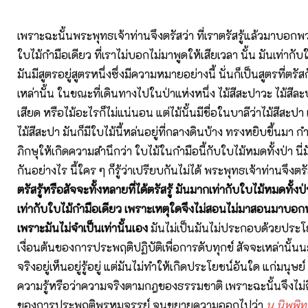
เพราะฉะนั้นพระพุทธเจ้าท่านจึงตรัสว่า ที่เราตรัสรู้แล้วมาบอกพ
ใบไม้กำมือเดียว ที่เราไม่บอกไม่มาพูดให้เสียเวลา นั้น มันเท่ากับ
มันมีสูตรอยู่สูตรหนึ่งซึ่งมีความหมายอย่างนี้ นั่นก็เป็นสูตรที่ตรั
เหล่านั้น ในขณะที่เดินทางไปในป่าแห่งหนึ่ง ไม้สีสะปาวะ ไม้สีละ
เสียด หรือไม้อะไรก็ไม่แน่นอน แต่ไม้นั้นมีชื่อในบาลีว่าไม้สีสะ
ไม้สีสะปา มันก็มีใบไม้นี้หล่นอยู่ที่กลางดินบ้าง ทรงหยิบขึ้นมา ก
ภิกษุให้เกิดความสำนึกว่า ใบไม้ในกำมือนี้กับใบไม้หมดทั้งป่า นี
กันอย่างไร นี้ใคร ๆ ก็รู้ว่าเปรียบกันไม่ได้ พระพุทธเจ้าท่านจึงตรั
ตรัสรู้หรือสัจจะทั้งหลายที่ได้ตรัสรู้ มันมากเท่ากับใบไม้หมดทั้ง
เท่ากับใบไม้กำมือเดียว เพราะเหตุใดจึงไม่สอนไม่มาสอนมาบอกห
เพราะมันไม่จำเป็นเท่านั้นเอง
มันไม่เป็นมันไม่ประกอบด้วยประโย
เงื่อนต้นของการประพฤติปฏิบัติเพื่อการดับทุกข์ สัจจะเหล่านั้นน
จริงอยู่เห็นอยู่รู้อยู่ แต่มันไม่ทำให้เกิดประโยชน์อันใด แก่มนุษ
ความรู้หรือว่าความจริงตามกฎของธรรมชาติ เพราะฉะนั้นจึงไม่ถือ
ของการประพฤติพรหมจรรย์ จนขยายความออกไปว่า
น นิพฺพิ