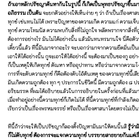
ถ้าเอาหลักปรัชญาค้นหากันในรูปนี้ ก็เกิดเป็นพุทธปรัชญาขึ้นมา 
อภิธรรม เป็นต้น
จะยกตัวอย่างให้เห็นง่าย ๆ ว่า ถ้าเป็นเรื่องศาส
ทุกข์ เช่นทนไม่ได้ เพราะปัญหาของความเกิด ความแก่ ความเจ
ทุกข์ ความโทมนัส ความพบกับสิ่งที่ไม่ถูกใจ พลัดพรากจากสิ่งที่ถ
ต้องการอย่างไร มันไม่ได้อย่างนั้น แล้วมันทนทรมานใจ นี่คือตัวทุกข
เดี๋ยวนี้แล้ว ทีนี้มันมาจากอะไร จะบอกว่ามาจากความยึดมั่นเป็นต
เอาให้ได้อย่างนั้น กูจะเอาให้ได้อย่างนี้ จะต้องมาเป็นของกู อย่างนั
ก็เป็นเหตุให้เกิดทุกข์ ตัณหา หรืออุปาทาน หรือว่ามาจากความโง
การที่จะดับความทุกข์ ก็คือต้องดับไอ้ต้นเหตุ ของความทุกข์นี้เสีย
มันเกิดความถูกต้อง ทุก ๆ ประการในชีวิตนี้ มีความถูกต้อง ๘ ประ
อริยมรรค ที่ผมได้อธิบายแล้วในการอธิบายในครั้งก่อนที่แล้วมา 
เมื่อทำอยู่อย่างนี้ความทุกข์ก็เกิดไม่ได้ ที่นี้ความทุกข์ที่กำลังเกิดอ
เรียกว่าเป็นเรื่องพรหมจรรย์ หรือเป็นเรื่องศาสนาโดยตรงไม่เป
ทีนี้ถ้าว่าจะให้เป็นปรัชญาก็ลองตั้งปัญหามันมาให้คนนั้นสิ
รู้ว่
ก็ไม่ดับทุกข์ ต้องการจะแจกความทุกข์ บรรยายสาธยายกันแต่เรื