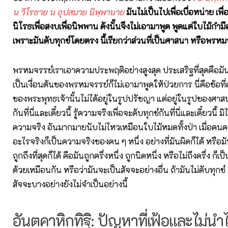
น วิโรธาย น อุปสมาย นิพฺพานาย
มันไม่เป็นไปเพื่อเบื่อหน่าย เพ
นิโรธเพื่อสงบเพื่อนิพพาน ดังนั้นจึงไม่เอามาพูด พูดแต่ใบไม้ก
เพราะมันดับทุกข์โดยตรง นี้เรียกว่าส่วนที่เป็นศาสนา
หรือพรหม
พรหมจรรย์เราเอาความประพฤติอย่างสูงสุด ประเสริฐที่สุดคือมันดั
เป็นเงื่อนต้นของพรหมจรรย์ก็ไม่เอามาพูดให้ป่วยการ นี่คือข้อที
ของพระพุทธเจ้านั้นไม่ได้อยู่ในรูปปรัชญา แต่อยู่ในรูปของศาสน
กันที่นี่และเดี๋ยวนี้ รู้ความจริงเพื่อจะดับทุกข์กันที่นี่และเดี๋ยวนี้ มิ
ความจริง อันมากมายนับไม่ไหวเหมือนใบไม้หมดทั้งป่า เมื่อคนคน
อะไรจริงก็เป็นความจริงของคน ๆ หนึ่ง อย่างที่มันผิดก็ได้ หรือม
ถูกถึงที่สุดก็ได้ คือมันถูกครึ่งหนึ่ง ถูกนิดหนึ่ง หรือไม่ถึงครึ่ง ก็เ
ด้วยเหมือนกัน หรือว่ามันจะเป็นสัจจะอย่างอื่น ถ้ามันไม่ดับทุกข์ ก
สัจจะบางอย่างยังไม่จำเป็นอย่างนี้
อันตคาหิกทิฐิ: ปัญหาที่เฟ้อและไม่นำ