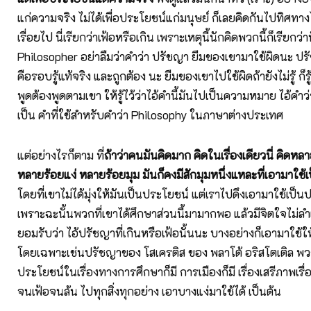
แก่ความจริง ไม่ได้เพื่อประโยชน์แก่มนุษย์ ก็เลยคิดกันไปทิศทาง
เรื่อยไป นี่เรียกว่าเฟ้อหรือเกิน เพราะเหตุนี้นักคิดพวกนี้ก็เรียกว
Philosopher อย่าลืมว่าคำว่า ปรัชญา ยืมของเขามาใช้ผิดนะ 
คือรอบรู้แท้จริง และถูกต้อง นะ ยืมของเขาไปใช้ผิดถ้ายังไม่รู้ ก็รู้ไว
พูดต้องพูดตามเขา ให้รู้ไว้ว่าไอ้คำนี้มันไปเป็นความหมาย ไอ้คำว
เป็น คำที่ใช้สำหรับคำว่า Philosophy ในภาษาต่างประเทศ
แต่อย่างไรก็ตาม ที่
ถ้าว่าคนมันคิดมาก คิดในเรื่องเดียวนี่ คิดหล
หลายร้อยแง่ หลายร้อยมุม มันก็คงมีสักมุมหนึ่งแหละที่เอามาใช้
โดยที่เขาไม่ได้มุ่งให้มันเป็นประโยชน์ แต่เราไปดึงเอามาใช้เป็น
เพราะฉะนั้นพวกที่เขาได้ศึกษาส่วนนี้มามากพอ แล้วมีจิตใจไม่ลำเ
ยอมรับว่า ไอ้ปรัชญาที่เกินหรือเฟ้อนั้นนะ บางอย่างก็เอามาใช้ใ
โดยเฉพาะเช่นปรัชญาของ โสเครติส ของ พลาโต้ อริสโตเติล พวกน
ประโยชน์ในเรื่องทางการศึกษาก็มี การเมืองก็มี เรื่องเสรีภาพเรื่อ
จนเฟ้อจนล้น ไปทุกสิ่งทุกอย่าง เอาบางแง่มาใช้ได้ เป็นต้น