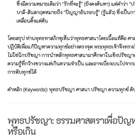
ซึ่งมีความหมายเดิมว่า "รักที่จะรู้" (ยังคงค้นหา) แต่คำว่า
บาลี-สันสกฤตหมายถึง "ปัญญาอันรอบรู้" (รู้แล้ว) ซึ่งเป็นก
เคลื่อนตั้งแต่ต้น
โดยสรุป ท่านพุทธทาสภิกขุเห็นว่าพุทธศาสนาโดยเนื้อแท้คือ ศาสน
ปฏิบัติเพื่อแก้ปัญหาความทุกข์อย่างตรงจุด พระพุทธเจ้าจึงทร
ไม่ใช่นักปรัชญา การนำหลักพุทธศาสนามาศึกษาในเชิงปรัชญา
ความรู้ที่กว้างขวางแต่เกินความจำเป็น และอาจเบี่ยงเบนไปจาก
การดับทุกข์ได้
คำหลัก (Keywords): พุทธปรัชญา ศาสนา ปรัชญา ความทุกข์ ดับ
พุทธปรัชญา: ธรรมศาสตราเพื่อปัญหา
หรือเกิน