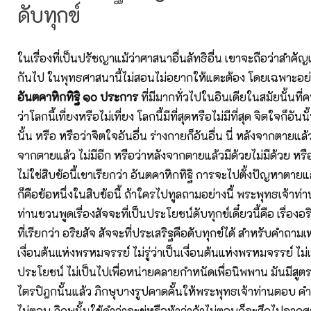
ดับทุกข์
ในเรื่องที่เป็นปรัชญาแม้ว่าศาสนาอื่นลัทธิอื่น เขาจะถือว่าสำคั
กันไป ในพุทธศาสนานี้ไม่สอนไม่อยากให้แตะต้อง โดยเฉพาะอย่างย
อันตคาหิกทิฐิ ๑๐ ประการ
ที่มีมากทั่วไปในอินเดียในสมัยนั้นที
ว่าโลกนี้เที่ยงหรือไม่เที่ยง โลกนี้มีที่สุดหรือไม่มีที่สุด จิตใจก็อัน
นั้น หรือ หรือว่าจิตใจอันอื่น ร่างกายก็อันอื่น นี่ หลังจากตายแล้
จากตายแล้ว ไม่มีอีก หรือว่าหลังจากตายแล้วมีด้วยไม่มีด้วย หรือว่า
ไม่ใช่สิบข้อนี้เขาเรียกว่า อันตคาหิกทิฐิ การจะไปตั้งปัญหาตายแล
ก็คือข้อหนึ่งในสิบข้อนี้ ถ้าใครไปทูลถามอย่างนี้ พระพุทธเจ้าท่
ท่านชวนพูดเรื่องสัจจะที่เป็นประโยชน์ดับทุกข์เดี๋ยวนี้คือ เรื่อง
ที่เรียกว่า อริยสัจ สัจจะที่ประเสริฐคือดับทุกข์ได้ สำหรับคำถามเห
เงื่อนต้นแห่งพรหมจรรย์ ไม่รู่ว่าเป็นเงื่อนต้นแห่งพรหมจรรย์ ไม่เ
ประโยชน์ ไม่เป็นไปเพื่อหน่ายคลายกำหนัดเพื่อนิพพาน มันมีสูตร
ไตรปิฎกนั้นแล้ว ภิกษุบางรูปคาดคั้นให้พระพุทธเจ้าท่านตอบ คำถ
ไม่ตอบ ภิกษุนั้นใช้คำว่าจะขู่หรือท้าว่าถ้าไม่ตอบก็จะสึกไปจากศ