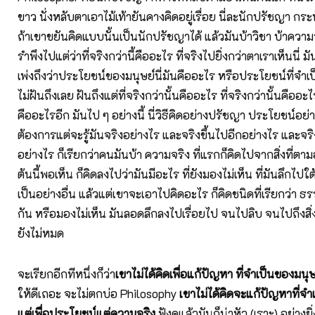
ขาว นั่งหลับตาเอาไม้เท้ายันคางคิดอยู่เรื่อย นี่ละนักปรัชญา กระท
ถ้าเขาขยันคิดแบบนั้นเป็นนักปรัชญาได้ แล้วมันบ้าวิชา บ้าความ
รำพึงไปแต่ว่าที่จริงกว่านี้คืออะไร ที่จริงไปยิ่งกว่าตาเราเห็นนี่ ม
เพ่งถึงว่าประโยชน์ของมนุษย์นี่มันคืออะไร หรือประโยชน์ที่จำเป็
ไม่ฝันถึงเลย ฝันถึงแต่ที่จริงกว่านั้นคืออะไร ที่จริงกว่านั้นคืออะไร
คืออะไรอีก มันไป ๆ อย่างนี้ นี่วิธีคิดอย่างปรัชญา ประโยชน์อย่า
ต้องการแต่จะรู้มันจริงอย่างไร และจริงขึ้นไปอีกอย่างไร และจริง
อย่างไร ก็เรียกว่าคนมันบ้า ความจริง ที่แรกก็คิดไปจากสิ่งที่ตาม
ต้นนี้พอเห็น ก็คิดลงไปว่ามันมีอะไร ที่ยังมองไม่เห็น ที่มันลึกไปใต
เป็นอย่างอื่น แล้วแต่เขาจะเอาไปคิดอะไร ก็คิดชนิดที่เรียกว่า ธ
กัน หรือมองไม่เห็น มันลอดลึกลงไปเรื่อยไป จนไปลิบ จนไปถึงสิ่ง
ยังไม่หมด
จะเรียกอีกทีหนึ่งก็ว่า
เขาไม่ได้คิดเพื่อแก้ปัญหา ที่จำเป็นของมนุ
ให้ดีเถอะ จะไม่ตกบ่อ Philosophy
เขาไม่ได้คิดจะแก้ปัญหาที่จำ
แต่เพื่อประโยชน์แต่ความจริง
ฟังดูแล้วมันก็น่าหัว (เราะ) อย่างยิ