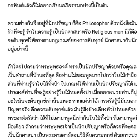
อรหันต์แล้วก็ไม่อยากเรียนอภิธรรมอย่างนี้เป็นต้น
ความต่างกันจึงอยู่ที่นักปรัชญา ก็คือ Philosopher ตัวหนังสือมันก็
รักที่จะรู้ รักในความรู้ เป็นนักศาสนาหรือ Religious man นี่ก็คือผู้
จะดับทุกข์ให้ตรงตามกฎเกณฑ์ของการดับทุกข์ นักศาสนากับนัก
อยู่อย่างนี้
ถ้าใครไปถามว่าพระพุทธองค์ ทรงเป็นนักปรัชญาด้วยหรือคุณลอ
เป็นคำถามที่บ้าบอที่สุด คือท่านไม่ยอมพูดมากไปกว่าใบไม้กำมือเ
ส่วนที่ท่านรู้ว่าใบไม้ทั้งป่า ไปเกณฑ์ให้ท่านเป็นนักปรัชญาก็ได้ แ
ประสงค์ท่านที่จะรู้อย่างรู้ใบไม้หมดทั้งป่า เมื่อออกผนวชท่านก็มุ่
อะไรมันจะดับทุกข์เท่านั้นแหละ หากแต่ว่าไอ้การตรัสรู้นี่มันนอก
ปัญหาจริง คือความดับทุกข์แล้ว มันรู้สิ่งข้างเคียงทั่วไปหมดด้วย เ
พระองค์ตรัสว่า ไอ้ที่ไม่เอามาพูดนี่เท่ากับใบไม้ทั้งป่า ที่เอามาพูด
มือเดียว ถ้าถามว่าพระพุทธเจ้าเป็นนักปรัชญาหรือก็ควรที่จะตอบ
เป็นนักศาสนา เป็นพระศาสดาผู้สอนวิธีดับความทุกข์ ด้วยการป