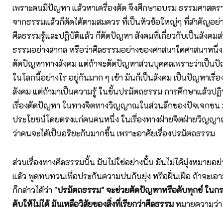
เพราะคนมีปัญหา แล้วหาเครื่องตัด จึงศึกษาอบรม ธรรมศาสตร
จากธรรมแล้วก็ตัดได้ตามสมควร ที่เป็นหัวข้อใหญ่ๆ ที่สำคัญอย่างยิ
ศีลธรรมรู้และปฏิบัติแล้ว ก็ตัดปัญหา สังคมที่เกี่ยวกับเป็นสังคมส่
ธรรมอย่างสากล หรือว่าศีลธรรมอย่างของศาสนาใดศาสนาหนึ่ง
ตัดปัญหาทางสังคม แต่ถ้าจะตัดปัญหาส่วนบุคคลเพราะว่าเป็นปัญห
ในโลกนี้อย่างไร อยู่กันมาก ๆ เข้า มันก็เป็นสังคม เป็นปัญหาเรื่อง
สังคม แต่ถ้ามาเป็นความรู้ ในชั้นปรมัตถธรรม การศึกษาแล้วปฏิบัต
เรื่องตัดปัญหา ในทางจิตทางวิญญาณในส่วนลึกของปัจเจกชน ม
ประโยชน์โดยตรงแก่คนคนหนึ่ง ในเรื่องทางฝ่ายจิตฝ่ายวิญญาณที่ลึ
ว่าคนจะได้เป็นอริยะกันมากขึ้น เพราะอาศัยเรื่องปรมัตถธรรม
ส่วนเรื่องทางศีลธรรมนั้น มันไม่ใช่อย่างนั้น มันไม่ได้มุ่งหมายอย่า
แล้ว พูดทบทวนเพื่อประกันความปนกันยุ่ง หรือฝั่นเฝือ ถ้าจะเอาม
ก็กล่าวได้ว่า "
ปรมัตถธรรม" จะช่วยตัดปัญหาหรือดับทุกข์ ในกรณ
ดับให้ไม่ได้ มันเหลือวิสัยของสิ่งที่เรียกว่าศีลธรรม
หมายความว่า