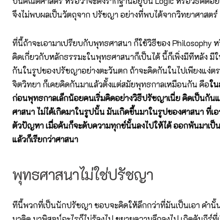
บนคณิตศาสตร์ หรือว่าจะตั้งรากฐานอยู่บน Logic หรือวิธีคิดอย่าง
จึงไม่พบผลเป็นวัตถุจาก ปรัชญา อย่างที่พบได้จากวิทยาศาสตร์
ที่นี้ถ้าจะเอามาเปรียบกับพุทธศาสนา ก็ใช้วิธีของ Philosophy 
คิดเกี่ยวกับหลักธรรมะในพุทธศาสนาก็เป็นได้ นี้ก็เพิ่งมีทีหลัง มี
กันในรูปของปรัชญาอย่างตะวันตก ถ้าจะคิดกันในไปเพียงแง่ต
จิตวิทยา ก็เคยคิดกันมาแล้วตั้งแต่สมัยพุทธกาลเหมือนกัน คือ
ใน
ก่อนพุทธกาลเล็กน้อยคนเริ่มคิดอย่างวิธีปรัชญาเนี่ย คิดเป็นกันแ
ศาสนา ไม่ได้เกิดมาในรูปนั้น มันเกิดขึ้นมาในรูปของศาสนา ที่เ
ตัวปัญหา เมื่อค้นก็จะดับความทุกข์นั้นลงไปให้ได้ ออกพ้นมาเป็
แล้วก็เรียกว่าศาสนา
พุทธศาสนาไม่ใช่ปรัชญา
ทีนี้พวกที่เป็นนักปรัชญา ชอบจะคิดให้ลึกกว่าที่มันเป็นเอา คำนั้
มาคิด มาพิสูจน์อะไรก็ไม่รู้ลงไป ขยายความลึกลงไป เกิดคัมภีร์ที