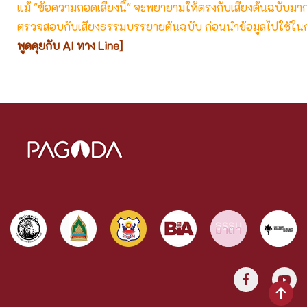
แม้ "ข้อความถอดเสียงนี้" จะพยายามให้ตรงกับเสียงต้นฉบับมากที่
ตรวจสอบกับเสียงธรรมบรรยายต้นฉบับ ก่อนนำข้อมูลไปใช้ในก
พูดคุยกับ AI ทาง Line]