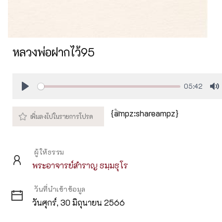
หลวงพ่อฝากไว้95
05:42
Play
M
{ampz:shareampz}
ผู้ให้ธรรม
พระอาจารย์สำราญ ธมฺมธุโร
วันที่นำเข้าข้อมูล
วันศุกร์, 30 มิถุนายน 2566