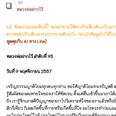
ชุด
หลวงพ่อฝากไว้
แม้ "ข้อความถอดเสียงนี้" จะพยายามให้ตรงกับเสียงต้นฉบับมากที่
ตรวจสอบกับเสียงธรรมบรรยายต้นฉบับ ก่อนนำข้อมูลไปใช้ในก
พูดคุยกับ AI ทาง Line]
หลวงพ่อฝากไว้ ลำดับที่ 95
วันที่
9 พฤศจิกายน 2557
เจริญธรรมญาติโยมทุกคนทุกท่าน ขอให้ญาติโยมจงเจริญสติ สร้
รู้สัมผัสของลมหายใจของเราให้ชัดเจน ตั้งแต่ตื่นเช้าขึ้นมาเราได
ยัง เรารู้จักเอาสติปัญญาของเราไปวิเคราะห์ใจของเราแล้วหรือย
สักกี่เที่ยว กิเลสเกิดขึ้นที่กายหรือเกิดขึ้นที่ใจ อะไรควรทำก่อ
อะไรประโยชน์ใกล้ ประโยชน์ไกล เรารู้จักวิเคราะห์พิจารณา