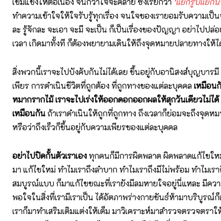
เข้มแข็งให้ต่อเนื่อง จนกว่าใจจะคลาย ซึ่งเรียกว่า
‘แยกรูปแยก
ทำความเข้าใจให้ใจรับรู้ทุกเรื่อง จนใจของเรายอมรับความเป็นจริ
ละ รู้จักละ จะเอา จะมี จะเป็น ก็เป็นเรื่องของปัญญา อย่าไปปล่อ
เวลา เกิดมาทั้งที ก็ต้องพยายามเดินให้ถึงจุดหมายปลายทางให้ได
สิ่งพวกนี้เราจะไปบังคับกันไม่ได้เลย ขึ้นอยู่กับอานิสงส์บุญบารมี 
เพียร การดำเนินชีวิตที่ถูกต้อง ที่ถูกทางของแต่ละบุคคล
เหมือน
หมากรากไม้ เราจะไปเร่งให้ออกดอกออกผลให้สุกวันเดียวไม่ได้ 
เหมือนกัน
ถ้าเราดำเนินให้ถูกที่ถูกทาง ถึงเวลาก็ย่อมจะถึงจุดห
หรือว่าถึงเร็วก็ขึ้นอยู่กับความเพียรของแต่ละบุคคล
อย่าไปปิดกั้นตัวเราเอง
ทุกคนก็มีการผิดพลาด ผิดพลาดแก้ไขใหม่ ล
มา แก้ไขใหม่ ทำไมเราถึงลำบาก ทำไมเราถึงมีไม่พร้อม ทำไมเราถ
สมบูรณ์แบบ ก็มาแก้ไขขณะที่เรายังมีลมหายใจอยู่นี่แหละ มีควา
พอใจในสิ่งที่เรามีเราเป็น ได้อัตภาพร่างกายขันธ์ห้ามาบริบูรณ์
เราก็มาทำเสริมเติมแต่งให้เต็ม มาวิเคราะห์มาสำรวจตรวจตราให