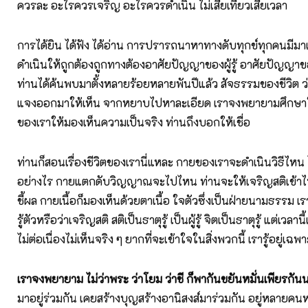
ควรละ อะไรควรเจริญ อะไรควรดำเนิน ไม่เสียเที่ยวเสียเวลา
การได้ยิน ได้ฟัง ได้อ่าน การปรารถนาหาทางดับทุกข์ทุกคนมีมาแ
ดำเนินให้ถูกต้องถูกทางต้องอาศัยปัญญาของผู้รู้ อาศัยปัญญา
ท่านได้ค้นพบมาตั้งหลายร้อยหลายพันปีแล้ว สัจธรรมของชีวิต ว่
แจงออกมาให้เห็น จากหยาบไปหาละเอียด เราจงพยายามศึกษาให
ของเราให้มองเห็นความเป็นจริง ท่านถึงบอกให้เชื่อ
ท่านก็สอนเรื่องชีวิตของเรานี่แหละ กายของเราจะดำเนินวิธีไหน
อย่างไร กายแตกดับวิญญาณจะไปไหน ท่านจะให้เจริญสติเข้าไปดู
ชี้ผล กายเนื้อก็มองเห็นด้วยตาเนื้อ ใจตัวซึ่งเป็นฝ่ายนามธรรม เ
รู้ตัวหรือว่าเจริญสติ สติเป็นธาตุรู้ เป็นผู้รู้ จิตเป็นธาตุรู้ แต่เวลานี
ไม่ต่อเนื่องไม่เห็นจริง ๆ ยากที่จะเข้าใจในสิ่งพวกนี้ เรารู้อยู่
เราจงพยายาม ไม่ว่าพระ ว่าโยม ว่าชี ก็พากันขยันหมั่นเพียรกัน
มาอยู่ร่วมกัน เคยสร้างบุญสร้างอานิสงส์มาร่วมกัน อยู่หลายคนห