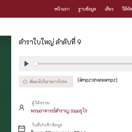
หน้าแรก
ฐานข้อมูล
เสียง
วีดิทั
ตำราใบใหญ่ ลำดับที่ 9
Play
{ampz:shareampz}
ผู้ให้ธรรม
พระอาจารย์สำราญ ธมฺมธุโร
วันที่นำเข้าข้อมูล