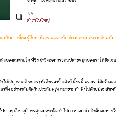
วันพุธ, 03 พฤษภาคม 2566
ชุด
ตำราใบใหญ่
ต้นฉบับมากที่สุด ผู้ศึกษาพึงตรวจสอบกับเสียงธรรมบรรยายต้นฉบับ
ัมผัสของลมหายใจ ที่วิ่งเข้าวิ่งออกกระทบปลายจมูกของเราให้ชัดเจน แ
งไม่ได้ลุกจากที่ จนกระทั่งถึงเวลานี้ แล้วก็เดี๋ยวนี้ พวกเราได้สร้างควา
ันเวลาทิ้ง อย่าพากันผัดวันประกันพรุ่ง พยายามทำ ฟังไปด้วยน้อมสำเห
ปยาวๆ ลึกๆ ดูสิ การสูดลมหายใจเข้าไปยาวๆ อย่าไปบังคับลมหาย