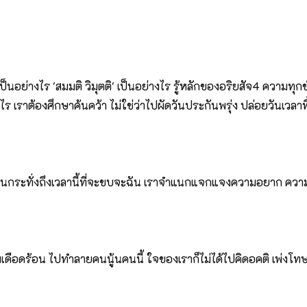
นอย่างไร 'สมมติ วิมุตติ' เป็นอย่างไร รู้หลักของอริยสัจ4 ความทุกข
องศึกษาค้นคว้า ไม่ใช่ว่าไปผัดวันประกันพรุ่ง ปล่อยวันเวลาทิ้ง ทุก
างไร จนกระทั่งถึงเวลานี้ที่จะขบจะฉัน เราจำแนกแจกแจงความอยาก ค
ดือดร้อน ไปทำลายคนนู้นคนนี้ ใจของเราก็ไม่ได้ไปคิดอคติ เพ่งโทษ 