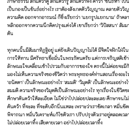
ภาษาธรรม สักแต่ว่าดู สักแต่ว่ารู้ สักแต่ว่าฟัง คำว่า ‘ขันธ์ห้า’ เป
เป็นกองเป็นขันธ์อย่างไร เราต้องสังเกตตัววิญญาณ คลายตั
ความคิด ออกจากอารมณ์ ก็ซึ่งเรียกว่า ‘แยกรูปแยกนาม’ ถ้าคลา
พลิกออกจากความนึกคิดปรุงแต่งได้ เขาเรียกว่า ‘วิปัสสนา’ สัมมาทิ
ต้น
ทุกคนนั้นมีสัมมาทิฏฐิอยู่ แต่ยังเดินปัญญาไม่ได้ มีจิตใจฝักใฝ
การให้ทาน มีศรัทธาเชื่อมั่นในพระรัตนตรัย แต่การเจริญสติเข้
ลักษณะใจเคลื่อนเข้าไปรวมกับอาการของใจ ตรงนี้ไม่ค่อยจะมีกัน
มองไม่เห็นความจริงของชีวิตว่า พระพุทธองค์ท่านสอนเรื่องอะไร 
‘อนัตตา’ เป็นลักษณะอย่างไร ‘สมมติ’ ‘วิมุตติ’ เป็นลักษณะอย่า
สมมติ ความจริงของวิมุตติเป็นลักษณะอย่างไร ทุกเรื่องในชีวิตข
ศึกษาค้นคว้าให้ละเอียด ไม่ใช่ว่าไปปล่อยปละละเลย ศึกษาจนไม่
ค้นคว้า ที่จะละ ที่จะดับอีกนั่นแหละ เพราะว่าเราขัดเกลา หมั่นขัด
พิจารณา หมั่นวิเคราะห์แก้ไขตัวเรา ปรับปรุงตัวเราอยู่ตลอดเวลาตั
ไม่ปล่อยเวลาทิ้ง เสียดายเวลา อย่าไปปล่อยเวลาทิ้ง