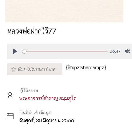
หลวงพ่อฝากไว้77
06:47
Play
M
{ampz:shareampz}
ผู้ให้ธรรม
พระอาจารย์สำราญ ธมฺมธุโร
วันที่นำเข้าข้อมูล
วันศุกร์, 30 มิถุนายน 2566