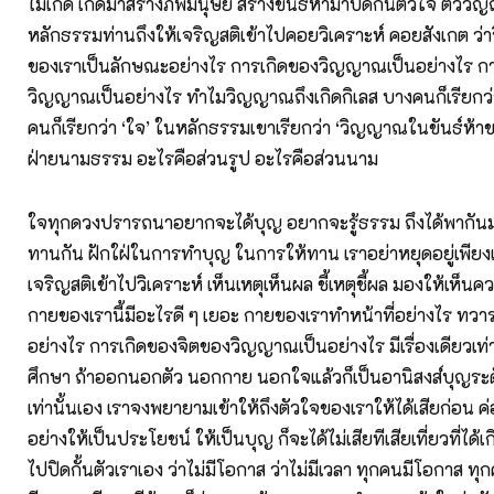
ไม่เกิด เกิดมาสร้างภพมนุษย์ สร้างขันธ์ห้ามาปิดกั้นตัวใจ ตัวว
หลักธรรมท่านถึงให้เจริญสติเข้าไปคอยวิเคราะห์ คอยสังเกต 
ของเราเป็นลักษณะอย่างไร การเกิดของวิญญาณเป็นอย่างไร ก
วิญญาณเป็นอย่างไร ทำไมวิญญาณถึงเกิดกิเลส บางคนก็เรียกว
คนก็เรียกว่า ‘ใจ’ ในหลักธรรมเขาเรียกว่า ‘วิญญาณในขันธ์ห้าขอ
ฝ่ายนามธรรม อะไรคือส่วนรูป อะไรคือส่วนนาม
ใจทุกดวงปรารถนาอยากจะได้บุญ อยากจะรู้ธรรม ถึงได้พากั
ทานกัน ฝักใฝ่ในการทำบุญ ในการให้ทาน เราอย่าหยุดอยู่เพียง
เจริญสติเข้าไปวิเคราะห์ เห็นเหตุเห็นผล ชี้เหตุชี้ผล มองให้เห็นค
กายของเรานี้มีอะไรดี ๆ เยอะ กายของเราทำหน้าที่อย่างไร ทวาร
อย่างไร การเกิดของจิตของวิญญาณเป็นอย่างไร มีเรื่องเดียวเท่าน
ศึกษา ถ้าออกนอกตัว นอกกาย นอกใจแล้วก็เป็นอานิสงส์บุญระ
เท่านั้นเอง เราจงพยายามเข้าให้ถึงตัวใจของเราให้ได้เสียก่อน ค
อย่างให้เป็นประโยชน์ ให้เป็นบุญ ก็จะได้ไม่เสียทีเสียเที่ยวที่ได้เ
ไปปิดกั้นตัวเราเอง ว่าไม่มีโอกาส ว่าไม่มีเวลา ทุกคนมีโอกาส ทุ