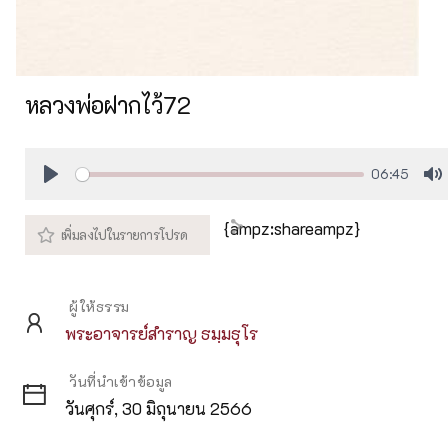
หลวงพ่อฝากไว้72
06:45
Play
M
{ampz:shareampz}
ผู้ให้ธรรม
พระอาจารย์สำราญ ธมฺมธุโร
วันที่นำเข้าข้อมูล
วันศุกร์, 30 มิถุนายน 2566