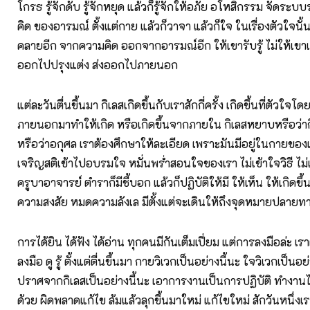
โกรธ รู้จักดับ รู้จักหยุด แล้วก็รู้จักให้อภัย อโหสิกรรม จัดร
คิด ของอารมณ์ ตั้งแต่กาย แล้วก็วาจา แล้วก็ใจ ในเรื่องตัวใจนั
คลายอีก จากความคิด ออกจากอารมณ์อีก ให้เขารับรู้ ไม่ให้เขาเก
ออกไปปรุงแต่ง ส่งออกไปภายนอก
แต่ละวันตื่นขึ้นมา กิเลสเกิดขึ้นกับเราสักกี่ครั้ง เกิดขึ้นที่ตัวใ
ภายนอกมาทำให้เกิด หรือเกิดขึ้นจากภายใน กิเลสหยาบหรือว่าก
หรือว่าอกุศล เราต้องศึกษาให้ละเอียด เพราะมันมีอยู่ในกายขอ
เจริญสติเข้าไปอบรมใจ หมั่นพร่ำสอนใจของเรา ไม่เข้าใจวิธี ไม
ครูบาอาจารย์ ตำราก็มีชี้บอก แล้วก็ปฏิบัติให้มี ให้เห็น ให้เกิดข
ความสงสัย หมดความลังเล มีตั้งแต่จะเดินให้ถึงจุดหมายปลายท
การได้ยิน ได้ฟัง ได้อ่าน ทุกคนมีกันเต็มเปี่ยม แต่การลงมือล่ะ 
ลงมือ ดู รู้ ตั้งแต่ตื่นขึ้นมา กายวิเวกเป็นอย่างนี้นะ ใจวิเวกเป็นอย่
ปราศจากกิเลสเป็นอย่างนี้นะ เอาการงานเป็นการปฏิบัติ ทำงานไ
ด้วย ผิดพลาดแก้ไข ล้มแล้วลุกขึ้นมาใหม่ แก้ไขใหม่ สักวันหนึ่งเ