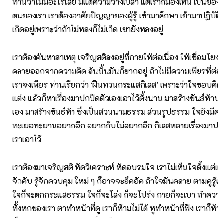
ท่านว่าไม่มีอะไรเลย มีแต่ความว่างเปล่า แต่เราก็มองเห็น เป็นของ
ตนของเรา เราต้องอาศัยปัญญาของผู้รู้ เข้ามาศึกษา เข้ามาปฏิบั
เกิดอยู่เพราะว่าถ้าไม่หลงก็ไม่เกิด เขายังหลงอยู่
เราต้องค้นหาสาเหตุ เจริญสติลงอยู่ที่กายให้ต่อเนื่อง ให้เชื่อม
คลายออกจากความคิด อันนั้นมันก็ยากอยู่ ถ้าไม่มีความเพียรที่ต่อ
เราจงเพียร ท่านเรียกว่า ‘ฝืนทวนกระแสกิเลส’ เพราะว่าใจชอบ
แต่ง แล้วก็หาเรื่องมาปกปิดตัวเองเอาไว้ตั้งนาน มาสร้างขันธ์ห
เอง มาสร้างขันธ์ห้า ซึ่งเป็นส่วนนามธรรม ส่วนรูปธรรม ใจยังม
ทะเยอทะยานอยากอีก อยากกับไม่อยากอีก กิเลสหลายเรื่องม
เราเอาไว้
เราต้องมาเจริญสติ หัดวิเคราะห์ หัดอบรมใจ เราไม่เห็นใจตั้งแต่แ
จักดับ รู้จักควบคุม ใหม่ ๆ ก็อาจจะอึดอัด ถ้าใจมันคลาย ตามดูรู
ใจก็จะตกกระแสธรรม ใจก็จะโล่ง ก็จะโปร่ง กายก็จะเบา ทำคว
ทั้งหกของเรา ตาทำหน้าที่ดู เราก็ห้ามไม่ได้ หูทำหน้าที่ฟัง เราก็ห