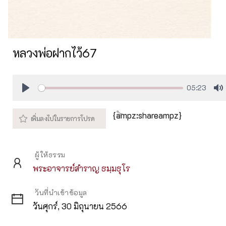
หลวงพ่อฝากไว้67
05:23
Play
M
{ampz:shareampz}
ผู้ให้ธรรม
พระอาจารย์สำราญ ธมฺมธุโร
วันที่นำเข้าข้อมูล
วันศุกร์, 30 มิถุนายน 2566