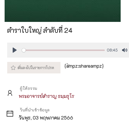
ตำราใบใหญ่ ลำดับที่ 24
08:45
Play
M
{ampz:shareampz}
ผู้ให้ธรรม
พระอาจารย์สำราญ ธมฺมธุโร
วันที่นำเข้าข้อมูล
วันพุธ, 03 พฤษภาคม 2566