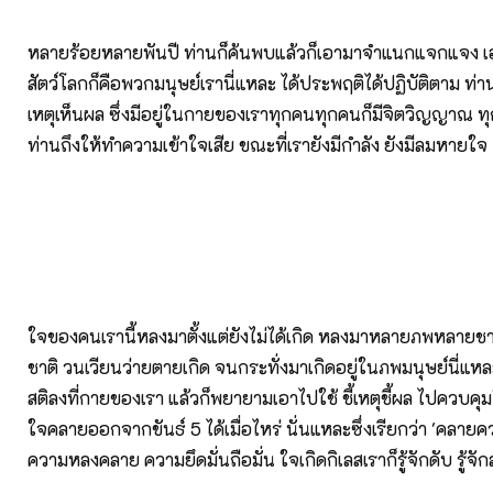
หลายร้อยหลายพันปี ท่านก็ค้นพบแล้วก็เอามาจำแนกแจกแจง เอ
สัตว์โลกก็คือพวกมนุษย์เรานี่แหละ ได้ประพฤติได้ปฏิบัติตาม ท่านชี
เหตุเห็นผล ซึ่งมีอยู่ในกายของเราทุกคนทุกคนก็มีจิตวิญญาณ ทุ
ท่านถึงให้ทำความเข้าใจเสีย ขณะที่เรายังมีกำลัง ยังมีลมหายใจ
ใจของคนเรานี้หลงมาตั้งแต่ยังไม่ได้เกิด หลงมาหลายภพหลายชาติ ไม
ชาติ วนเวียนว่ายตายเกิด จนกระทั่งมาเกิดอยู่ในภพมนุษย์นี่แหล
สติลงที่กายของเรา แล้วก็พยายามเอาไปใช้ ชี้เหตุชี้ผล ไปควบ
ใจคลายออกจากขันธ์ 5 ได้เมื่อไหร่ นั่นแหละซึ่งเรียกว่า 'คลา
ความหลงคลาย ความยึดมั่นถือมั่น ใจเกิดกิเลสเราก็รู้จักดับ รู้จั