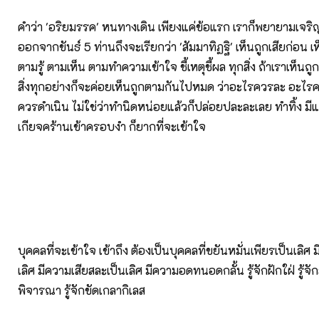
คำว่า 'อริยมรรค' หนทางเดิน เพียงแค่ข้อแรก เราก็พยายามเจร
ออกจากขันธ์ 5 ท่านถึงจะเรียกว่า 'สัมมาทิฏฐิ' เห็นถูกเสียก่อน เ
ตามรู้ ตามเห็น ตามทำความเข้าใจ ชี้เหตุชี้ผล ทุกสิ่ง ถ้าเราเห็นถู
สิ่งทุกอย่างก็จะค่อยเห็นถูกตามกันไปหมด ว่าอะไรควรละ อะไร
ควรดำเนิน ไม่ใช่ว่าทำนิดหน่อยแล้วก็ปล่อยปละละเลย ทำทิ้ง มี
เกียจคร้านเข้าครอบงำ ก็ยากที่จะเข้าใจ
บุคคลที่จะเข้าใจ เข้าถึง ต้องเป็นบุคคลที่ขยันหมั่นเพียรเป็นเลิศ 
เลิศ มีความเสียสละเป็นเลิศ มีความอดทนอดกลั้น รู้จักฝักใฝ่ รู้จัก
พิจารณา รู้จักขัดเกลากิเลส