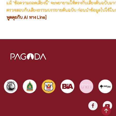
แม้ "ข้อความถอดเสียงนี้" จะพยายามให้ตรงกับเสียงต้นฉบับมากที่
ตรวจสอบกับเสียงธรรมบรรยายต้นฉบับ ก่อนนำข้อมูลไปใช้ในก
พูดคุยกับ AI ทาง Line]