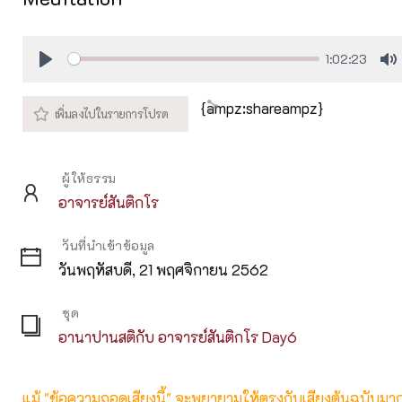
1:02:23
Play
M
{ampz:shareampz}
ผู้ให้ธรรม
อาจารย์สันติกโร
วันที่นำเข้าข้อมูล
วันพฤหัสบดี, 21 พฤศจิกายน 2562
ชุด
อานาปานสติกับ อาจารย์สันติกโร Day6
แม้ "ข้อความถอดเสียงนี้" จะพยายามให้ตรงกับเสียงต้นฉบับมากที่