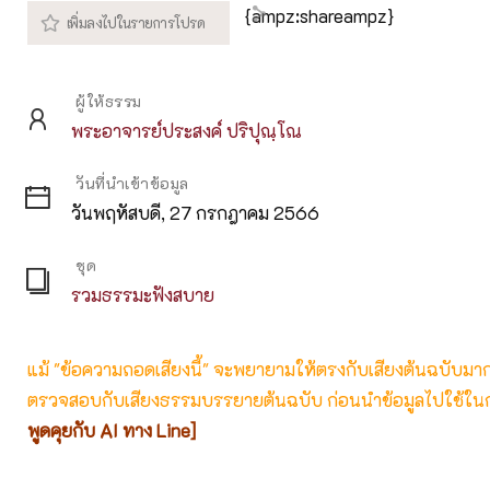
{ampz:shareampz}
ผู้ให้ธรรม
พระอาจารย์ประสงค์ ปริปุณฺโณ
วันที่นำเข้าข้อมูล
วันพฤหัสบดี, 27 กรกฎาคม 2566
ชุด
รวมธรรมะฟังสบาย
แม้ "ข้อความถอดเสียงนี้" จะพยายามให้ตรงกับเสียงต้นฉบับมากที่
ตรวจสอบกับเสียงธรรมบรรยายต้นฉบับ ก่อนนำข้อมูลไปใช้ในก
พูดคุยกับ AI ทาง Line]